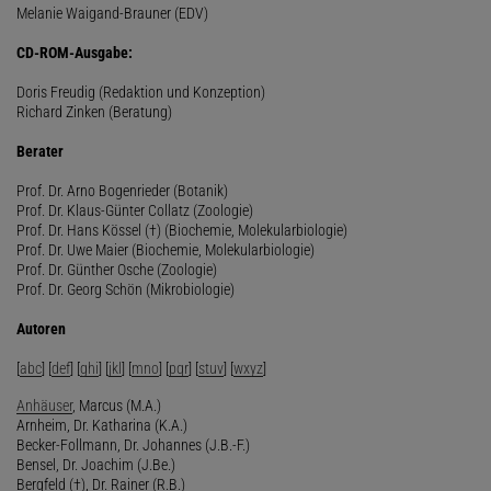
Melanie Waigand-Brauner (EDV)
CD-ROM-Ausgabe:
Doris Freudig (Redaktion und Konzeption)
Richard Zinken (Beratung)
Berater
Prof. Dr. Arno Bogenrieder (Botanik)
Prof. Dr. Klaus-Günter Collatz (Zoologie)
Prof. Dr. Hans Kössel (†) (Biochemie, Molekularbiologie)
Prof. Dr. Uwe Maier (Biochemie, Molekularbiologie)
Prof. Dr. Günther Osche (Zoologie)
Prof. Dr. Georg Schön (Mikrobiologie)
Autoren
[
abc
] [
def
] [
ghi
] [
jkl
] [
mno
] [
pqr
] [
stuv
] [
wxyz
]
Anhäuser
, Marcus (M.A.)
Arnheim, Dr. Katharina (K.A.)
Becker-Follmann, Dr. Johannes (J.B.-F.)
Bensel, Dr. Joachim (J.Be.)
Bergfeld (†), Dr. Rainer (R.B.)