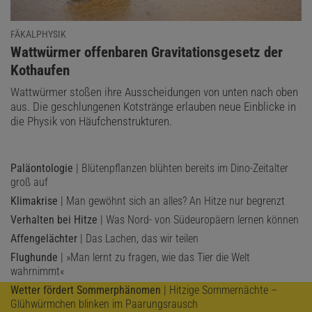
FÄKALPHYSIK
:
Wattwürmer offenbaren Gravitationsgesetz der
Kothaufen
Wattwürmer stoßen ihre Ausscheidungen von unten nach oben
aus. Die geschlungenen Kotstränge erlauben neue Einblicke in
die Physik von Häufchenstrukturen.
Paläontologie
| Blütenpflanzen blühten bereits im Dino-Zeitalter
groß auf
Klimakrise
| Man gewöhnt sich an alles? An Hitze nur begrenzt
Verhalten bei Hitze
| Was Nord- von Südeuropäern lernen können
Affengelächter
| Das Lachen, das wir teilen
Flughunde
| »Man lernt zu fragen, wie das Tier die Welt
wahrnimmt«
Wetter fördert Sommerphänomen
| Hitzige Sommernächte –
Glühwürmchen blinken im Paarungsrausch