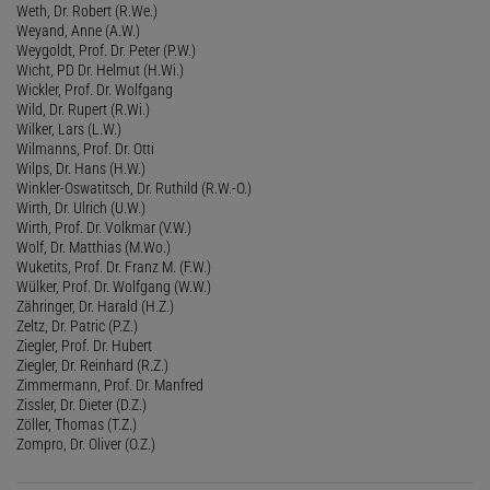
Weth, Dr. Robert (R.We.)
Weyand, Anne (A.W.)
Weygoldt, Prof. Dr. Peter (P.W.)
Wicht, PD Dr. Helmut (H.Wi.)
Wickler, Prof. Dr. Wolfgang
Wild, Dr. Rupert (R.Wi.)
Wilker, Lars (L.W.)
Wilmanns, Prof. Dr. Otti
Wilps, Dr. Hans (H.W.)
Winkler-Oswatitsch, Dr. Ruthild (R.W.-O.)
Wirth, Dr. Ulrich (U.W.)
Wirth, Prof. Dr. Volkmar (V.W.)
Wolf, Dr. Matthias (M.Wo.)
Wuketits, Prof. Dr. Franz M. (F.W.)
Wülker, Prof. Dr. Wolfgang (W.W.)
Zähringer, Dr. Harald (H.Z.)
Zeltz, Dr. Patric (P.Z.)
Ziegler, Prof. Dr. Hubert
Ziegler, Dr. Reinhard (R.Z.)
Zimmermann, Prof. Dr. Manfred
Zissler, Dr. Dieter (D.Z.)
Zöller, Thomas (T.Z.)
Zompro, Dr. Oliver (O.Z.)