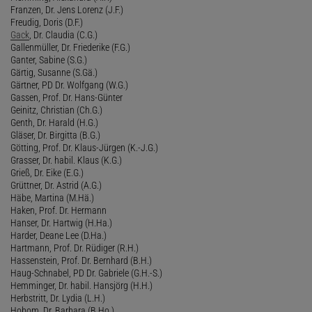
Franzen, Dr. Jens Lorenz (J.F.)
Freudig, Doris (D.F.)
Gack
, Dr. Claudia (C.G.)
Gallenmüller, Dr. Friederike (F.G.)
Ganter, Sabine (S.G.)
Gärtig, Susanne (S.Gä.)
Gärtner, PD Dr. Wolfgang (W.G.)
Gassen, Prof. Dr. Hans-Günter
Geinitz, Christian (Ch.G.)
Genth, Dr. Harald (H.G.)
Gläser, Dr. Birgitta (B.G.)
Götting, Prof. Dr. Klaus-Jürgen (K.-J.G.)
Grasser, Dr. habil. Klaus (K.G.)
Grieß, Dr. Eike (E.G.)
Grüttner, Dr. Astrid (A.G.)
Häbe, Martina (M.Hä.)
Haken, Prof. Dr. Hermann
Hanser, Dr. Hartwig (H.Ha.)
Harder, Deane Lee (D.Ha.)
Hartmann, Prof. Dr. Rüdiger (R.H.)
Hassenstein, Prof. Dr. Bernhard (B.H.)
Haug-Schnabel, PD Dr. Gabriele (G.H.-S.)
Hemminger, Dr. habil. Hansjörg (H.H.)
Herbstritt, Dr. Lydia (L.H.)
Hobom, Dr. Barbara (B.Ho.)