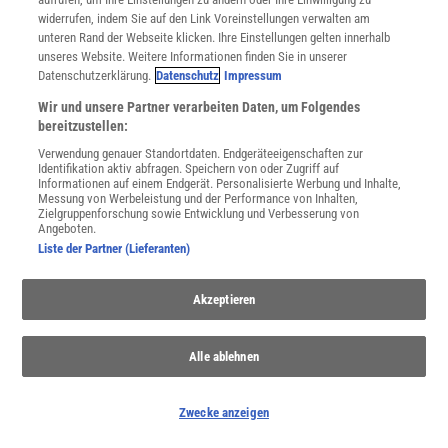
widerrufen, indem Sie auf den Link Voreinstellungen verwalten am
unteren Rand der Webseite klicken. Ihre Einstellungen gelten innerhalb
unseres Website. Weitere Informationen finden Sie in unserer
Für Sie im Spektrum-Shop und am Kiosk:
Datenschutzerklärung.
Datenschutz
Impressum
Wir und unsere Partner verarbeiten Daten, um Folgendes
bereitzustellen:
Verwendung genauer Standortdaten. Endgeräteeigenschaften zur
Identifikation aktiv abfragen. Speichern von oder Zugriff auf
Informationen auf einem Endgerät. Personalisierte Werbung und Inhalte,
Messung von Werbeleistung und der Performance von Inhalten,
Zielgruppenforschung sowie Entwicklung und Verbesserung von
WEITERE NEUERSCHEINUNGEN
SPEKTRUM SHOP
Angeboten.
Liste der Partner (Lieferanten)
Akzeptieren
Spektrum
.de-Newsletter abonnieren
JETZT ANMELDEN!
Alle ablehnen
Sie können unsere Newsletter jederzeit wieder abbestellen. Infos zu unserem Umgang
mit Ihren personenbezogenen Daten finden Sie in unserer
Datenschutzerklärung
.
Zwecke anzeigen