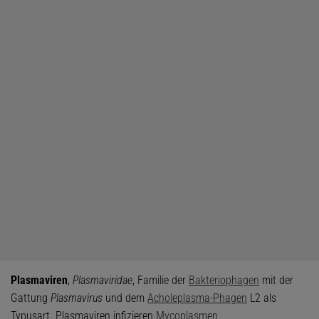
Plasmaviren
,
Plasmaviridae
, Familie der
Bakteriophagen
mit der
Gattung
Plasmavirus
und dem
Acholeplasma-Phagen
L2 als
Typusart. Plasmaviren infizieren
Mycoplasmen