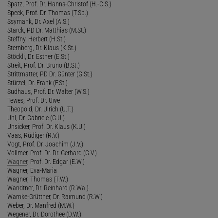
Spatz, Prof. Dr. Hanns-Christof (H.-C.S.)
Speck, Prof. Dr. Thomas (T.Sp.)
Ssymank, Dr. Axel (A.S.)
Starck, PD Dr. Matthias (M.St.)
Steffny, Herbert (H.St.)
Sternberg, Dr. Klaus (K.St.)
Stöckli, Dr. Esther (E.St.)
Streit, Prof. Dr. Bruno (B.St.)
Strittmatter, PD Dr. Günter (G.St.)
Stürzel, Dr. Frank (F.St.)
Sudhaus, Prof. Dr. Walter (W.S.)
Tewes, Prof. Dr. Uwe
Theopold, Dr. Ulrich (U.T.)
Uhl, Dr. Gabriele (G.U.)
Unsicker, Prof. Dr. Klaus (K.U.)
Vaas, Rüdiger (R.V.)
Vogt, Prof. Dr. Joachim (J.V.)
Vollmer, Prof. Dr. Dr. Gerhard (G.V.)
Wagner
, Prof. Dr. Edgar (E.W.)
Wagner, Eva-Maria
Wagner, Thomas (T.W.)
Wandtner, Dr. Reinhard (R.Wa.)
Warnke-Grüttner, Dr. Raimund (R.W.)
Weber, Dr. Manfred (M.W.)
Wegener, Dr. Dorothee (D.W.)