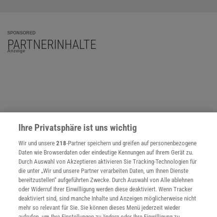
SPONSORED
PARTNERINHALTE
Anzeige
Ihre Privatsphäre ist uns wichtig
Wir und unsere
218
-Partner speichern und greifen auf personenbezogene
Daten wie Browserdaten oder eindeutige Kennungen auf Ihrem Gerät zu.
Durch Auswahl von Akzeptieren aktivieren Sie Tracking-Technologien für
die unter „Wir und unsere Partner verarbeiten Daten, um Ihnen Dienste
bereitzustellen“ aufgeführten Zwecke. Durch Auswahl von Alle ablehnen
oder Widerruf Ihrer Einwilligung werden diese deaktiviert. Wenn Tracker
deaktiviert sind, sind manche Inhalte und Anzeigen möglicherweise nicht
mehr so relevant für Sie. Sie können dieses Menü jederzeit wieder
NACH OBEN
aufrufen, um Ihre Einstellungen zu ändern oder Ihre Einwilligung zu