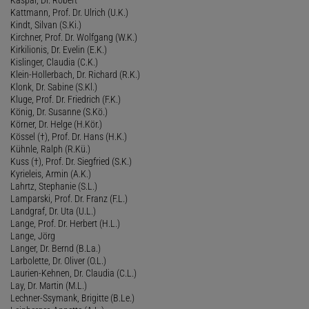
Kattmann, Prof. Dr. Ulrich (U.K.)
Kindt, Silvan (S.Ki.)
Kirchner, Prof. Dr. Wolfgang (W.K.)
Kirkilionis, Dr. Evelin (E.K.)
Kislinger, Claudia (C.K.)
Klein-Hollerbach, Dr. Richard (R.K.)
Klonk, Dr. Sabine (S.Kl.)
Kluge, Prof. Dr. Friedrich (F.K.)
König, Dr. Susanne (S.Kö.)
Körner, Dr. Helge (H.Kör.)
Kössel (†), Prof. Dr. Hans (H.K.)
Kühnle, Ralph (R.Kü.)
Kuss (†), Prof. Dr. Siegfried (S.K.)
Kyrieleis, Armin (A.K.)
Lahrtz, Stephanie (S.L.)
Lamparski, Prof. Dr. Franz (F.L.)
Landgraf, Dr. Uta (U.L.)
Lange, Prof. Dr. Herbert (H.L.)
Lange, Jörg
Langer, Dr. Bernd (B.La.)
Larbolette, Dr. Oliver (O.L.)
Laurien-Kehnen, Dr. Claudia (C.L.)
Lay, Dr. Martin (M.L.)
Lechner-Ssymank, Brigitte (B.Le.)