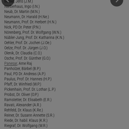
Mutke, Jens (J.M.)
Narberhaus, Ingo (I.N.)
Neub, Dr. Martin (M.N.)
Neumann, Dr. Harald (H.Ne.)
Neumann, Prof. Dr. Herbert (H.N.)
Nick, PD Dr. Peter (P.N.)
Nörenberg, Prof. Dr. Wolfgang (W.N.)
Nübler-Jung, Prof. Dr. Katharina (K.N.)
Oehler, Prof. Dr. Jochen (J.Oe.)
Oelze, Prof. Dr. Jürgen (J.O.)
Olenik, Dr. Claudia (C.O.)
Osche, Prof. Dr. Günther (G.O.)
Panesar
, Arne Raj
Panholzer, Bärbel (B.P.)
Paul, PD Dr. Andreas (A.P.)
Paulus, Prof. Dr. Hannes (H.P.)
Pfaff, Dr. Winfried (W.P.)
Pickenhain, Prof. Dr. Lothar (L.P.)
Probst, Dr. Oliver (O.P.)
Ramstetter, Dr. Elisabeth (E.R.)
Ravati, Alexander (A.R.)
Rehfeld, Dr. Klaus (K.Re.)
Reiner, Dr. Susann Annette (S.R.)
Riede, Dr. habil. Klaus (K.R.)
Riegraf, Dr. Wolfgang (W.R.)