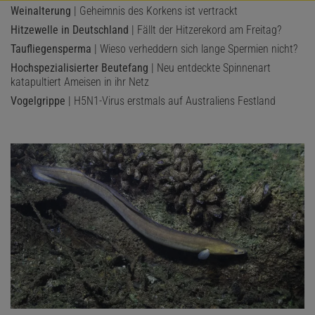
Weinalterung
| Geheimnis des Korkens ist vertrackt
Hitzewelle in Deutschland
| Fällt der Hitzerekord am Freitag?
Taufliegensperma
| Wieso verheddern sich lange Spermien nicht?
Hochspezialisierter Beutefang
| Neu entdeckte Spinnenart
katapultiert Ameisen in ihr Netz
Vogelgrippe
| H5N1-Virus erstmals auf Australiens Festland