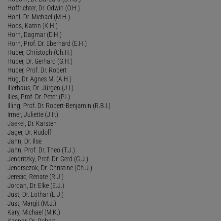
Hoffrichter, Dr. Odwin (O.H.)
Hohl, Dr. Michael (M.H.)
Hoos, Katrin (K.H.)
Horn, Dagmar (D.H.)
Horn, Prof. Dr. Eberhard (E.H.)
Huber, Christoph (Ch.H.)
Huber, Dr. Gerhard (G.H.)
Huber, Prof. Dr. Robert
Hug, Dr. Agnes M. (A.H.)
Illerhaus, Dr. Jürgen (J.I.)
Illes, Prof. Dr. Peter (P.I.)
Illing, Prof. Dr. Robert-Benjamin (R.B.I.)
Irmer, Juliette (J.Ir.)
Jaekel
, Dr. Karsten
Jäger, Dr. Rudolf
Jahn, Dr. Ilse
Jahn, Prof. Dr. Theo (T.J.)
Jendritzky, Prof. Dr. Gerd (G.J.)
Jendrsczok, Dr. Christine (Ch.J.)
Jerecic, Renate (R.J.)
Jordan, Dr. Elke (E.J.)
Just, Dr. Lothar (L.J.)
Just, Margit (M.J.)
Kary, Michael (M.K.)
Kaspar, Dr. Robert