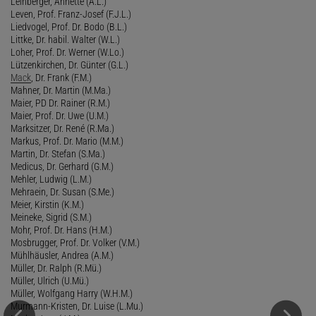
Leinberger, Annette (A.L.)
Leven, Prof. Franz-Josef (F.J.L.)
Liedvogel, Prof. Dr. Bodo (B.L.)
Littke, Dr. habil. Walter (W.L.)
Loher, Prof. Dr. Werner (W.Lo.)
Lützenkirchen, Dr. Günter (G.L.)
Mack
, Dr. Frank (F.M.)
Mahner, Dr. Martin (M.Ma.)
Maier, PD Dr. Rainer (R.M.)
Maier, Prof. Dr. Uwe (U.M.)
Marksitzer, Dr. René (R.Ma.)
Markus, Prof. Dr. Mario (M.M.)
Martin, Dr. Stefan (S.Ma.)
Medicus, Dr. Gerhard (G.M.)
Mehler, Ludwig (L.M.)
Mehraein, Dr. Susan (S.Me.)
Meier, Kirstin (K.M.)
Meineke, Sigrid (S.M.)
Mohr, Prof. Dr. Hans (H.M.)
Mosbrugger, Prof. Dr. Volker (V.M.)
Mühlhäusler, Andrea (A.M.)
Müller, Dr. Ralph (R.Mü.)
Müller, Ulrich (U.Mü.)
Müller, Wolfgang Harry (W.H.M.)
Murmann-Kristen, Dr. Luise (L.Mu.)