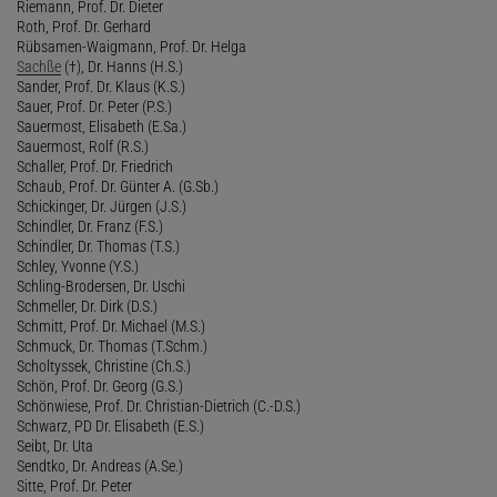
Riemann, Prof. Dr. Dieter
Roth, Prof. Dr. Gerhard
Rübsamen-Waigmann, Prof. Dr. Helga
Sachße
(†), Dr. Hanns (H.S.)
Sander, Prof. Dr. Klaus (K.S.)
Sauer, Prof. Dr. Peter (P.S.)
Sauermost, Elisabeth (E.Sa.)
Sauermost, Rolf (R.S.)
Schaller, Prof. Dr. Friedrich
Schaub, Prof. Dr. Günter A. (G.Sb.)
Schickinger, Dr. Jürgen (J.S.)
Schindler, Dr. Franz (F.S.)
Schindler, Dr. Thomas (T.S.)
Schley, Yvonne (Y.S.)
Schling-Brodersen, Dr. Uschi
Schmeller, Dr. Dirk (D.S.)
Schmitt, Prof. Dr. Michael (M.S.)
Schmuck, Dr. Thomas (T.Schm.)
Scholtyssek, Christine (Ch.S.)
Schön, Prof. Dr. Georg (G.S.)
Schönwiese, Prof. Dr. Christian-Dietrich (C.-D.S.)
Schwarz, PD Dr. Elisabeth (E.S.)
Seibt, Dr. Uta
Sendtko, Dr. Andreas (A.Se.)
Sitte, Prof. Dr. Peter