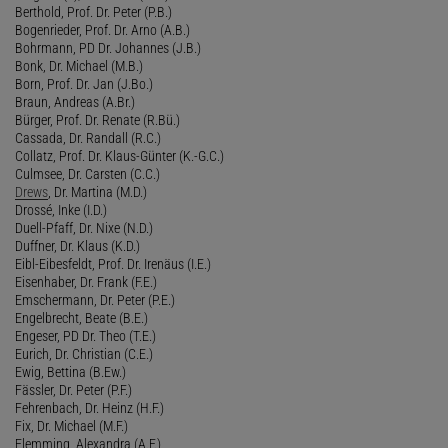
Berthold, Prof. Dr. Peter (P.B.)
Bogenrieder, Prof. Dr. Arno (A.B.)
Bohrmann, PD Dr. Johannes (J.B.)
Bonk, Dr. Michael (M.B.)
Born, Prof. Dr. Jan (J.Bo.)
Braun, Andreas (A.Br.)
Bürger, Prof. Dr. Renate (R.Bü.)
Cassada, Dr. Randall (R.C.)
Collatz, Prof. Dr. Klaus-Günter (K.-G.C.)
Culmsee, Dr. Carsten (C.C.)
Drews
, Dr. Martina (M.D.)
Drossé, Inke (I.D.)
Duell-Pfaff, Dr. Nixe (N.D.)
Duffner, Dr. Klaus (K.D.)
Eibl-Eibesfeldt, Prof. Dr. Irenäus (I.E.)
Eisenhaber, Dr. Frank (F.E.)
Emschermann, Dr. Peter (P.E.)
Engelbrecht, Beate (B.E.)
Engeser, PD Dr. Theo (T.E.)
Eurich, Dr. Christian (C.E.)
Ewig, Bettina (B.Ew.)
Fässler, Dr. Peter (P.F.)
Fehrenbach, Dr. Heinz (H.F.)
Fix, Dr. Michael (M.F.)
Flemming, Alexandra (A.F.)