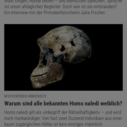
Wale singen, Hunde bellen – und Menschen sprechen. Sprache
ist unser alltäglicher Begleiter. Doch wie ist sie entstanden?
Ein Interview mit der Primatenforscherin Julia Fischer.
MYSTERIÖSER URMENSCH
:
Warum sind alle bekannten Homo naledi weiblich?
Homo naledi gilt als »Inbegriff der Rätselhaftigkeit« – und wird
noch merkwürdiger: Von fast zwei Dutzend Individuen aus einer
kaum zugänglichen Höhle ist kein einziges männlich.