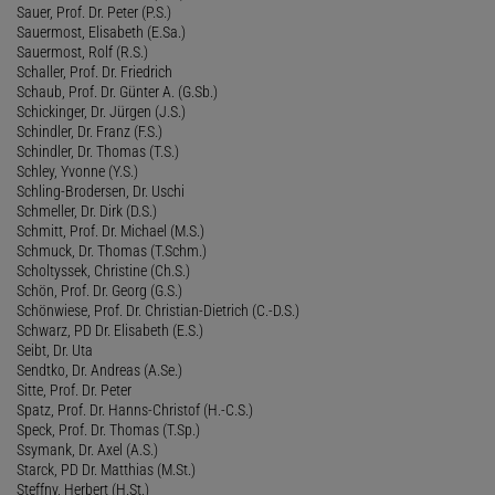
Sauer, Prof. Dr. Peter (P.S.)
Sauermost, Elisabeth (E.Sa.)
Sauermost, Rolf (R.S.)
Schaller, Prof. Dr. Friedrich
Schaub, Prof. Dr. Günter A. (G.Sb.)
Schickinger, Dr. Jürgen (J.S.)
Schindler, Dr. Franz (F.S.)
Schindler, Dr. Thomas (T.S.)
Schley, Yvonne (Y.S.)
Schling-Brodersen, Dr. Uschi
Schmeller, Dr. Dirk (D.S.)
Schmitt, Prof. Dr. Michael (M.S.)
Schmuck, Dr. Thomas (T.Schm.)
Scholtyssek, Christine (Ch.S.)
Schön, Prof. Dr. Georg (G.S.)
Schönwiese, Prof. Dr. Christian-Dietrich (C.-D.S.)
Schwarz, PD Dr. Elisabeth (E.S.)
Seibt, Dr. Uta
Sendtko, Dr. Andreas (A.Se.)
Sitte, Prof. Dr. Peter
Spatz, Prof. Dr. Hanns-Christof (H.-C.S.)
Speck, Prof. Dr. Thomas (T.Sp.)
Ssymank, Dr. Axel (A.S.)
Starck, PD Dr. Matthias (M.St.)
Steffny, Herbert (H.St.)