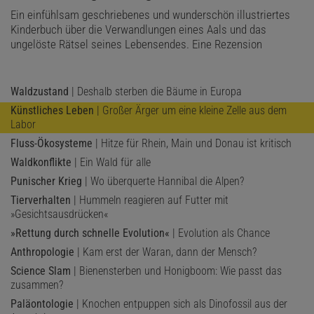
Ein einfühlsam geschriebenes und wunderschön illustriertes
Kinderbuch über die Verwandlungen eines Aals und das
ungelöste Rätsel seines Lebensendes. Eine Rezension
Waldzustand
| Deshalb sterben die Bäume in Europa
Künstliches Leben
| Großer Ärger um eine kleine Zelle aus dem
Labor
Fluss-Ökosysteme
| Hitze für Rhein, Main und Donau ist kritisch
Waldkonflikte
| Ein Wald für alle
Punischer Krieg
| Wo überquerte Hannibal die Alpen?
Tierverhalten
| Hummeln reagieren auf Futter mit
»Gesichtsausdrücken«
»Rettung durch schnelle Evolution«
| Evolution als Chance
Anthropologie
| Kam erst der Waran, dann der Mensch?
Science Slam
| Bienensterben und Honigboom: Wie passt das
zusammen?
Paläontologie
| Knochen entpuppen sich als Dinofossil aus der