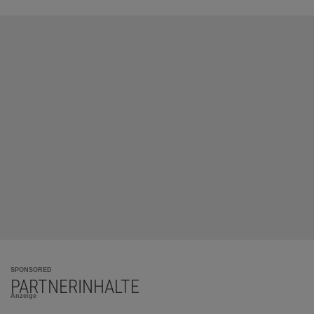
SPONSORED
PARTNERINHALTE
Anzeige