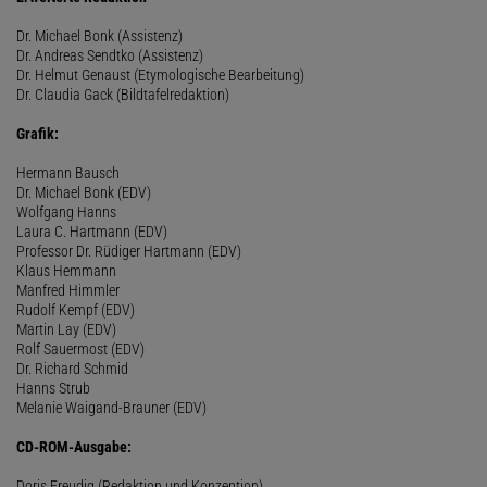
Dr. Michael Bonk (Assistenz)
Dr. Andreas Sendtko (Assistenz)
Dr. Helmut Genaust (Etymologische Bearbeitung)
Dr. Claudia Gack (Bildtafelredaktion)
Grafik:
Hermann Bausch
Dr. Michael Bonk (EDV)
Wolfgang Hanns
Laura C. Hartmann (EDV)
Professor Dr. Rüdiger Hartmann (EDV)
Klaus Hemmann
Manfred Himmler
Rudolf Kempf (EDV)
Martin Lay (EDV)
Rolf Sauermost (EDV)
Dr. Richard Schmid
Hanns Strub
Melanie Waigand-Brauner (EDV)
CD-ROM-Ausgabe:
Doris Freudig (Redaktion und Konzeption)