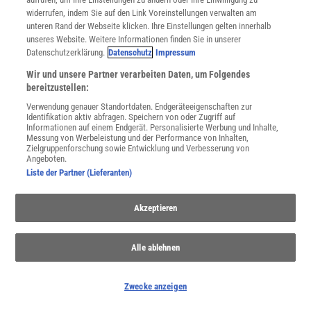
widerrufen, indem Sie auf den Link Voreinstellungen verwalten am
unteren Rand der Webseite klicken. Ihre Einstellungen gelten innerhalb
unseres Website. Weitere Informationen finden Sie in unserer
Datenschutzerklärung.
Datenschutz
Impressum
WEITERE NEUERSCHEINUNGEN
SPEKTRUM SHOP
Wir und unsere Partner verarbeiten Daten, um Folgendes
bereitzustellen:
Verwendung genauer Standortdaten. Endgeräteeigenschaften zur
Identifikation aktiv abfragen. Speichern von oder Zugriff auf
Spektrum
.de-Newsletter abonnieren
Informationen auf einem Endgerät. Personalisierte Werbung und Inhalte,
Messung von Werbeleistung und der Performance von Inhalten,
Zielgruppenforschung sowie Entwicklung und Verbesserung von
JETZT ANMELDEN!
Angeboten.
Liste der Partner (Lieferanten)
Sie können unsere Newsletter jederzeit wieder abbestellen. Infos zu unserem Umgang
mit Ihren personenbezogenen Daten finden Sie in unserer
Datenschutzerklärung
.
Akzeptieren
Alle ablehnen
SERVICES
Newsletter
Kontakt
Zwecke anzeigen
Spektrum Shop
Im Handel kaufen