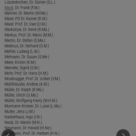
Lützenkirchen, Dr. Günter (G.L.)
Mack
, Dr. Frank (F.M.)
Mahner, Dr. Martin (M.Ma.)
Maier, PD Dr. Rainer (R.M.)
Maier, Prof. Dr. Uwe (U.M.)
Marksitzer, Dr. René (R.Ma.)
Markus, Prof. Dr. Mario (M.M.)
Martin, Dr. Stefan (S.Ma.)
Medicus, Dr. Gerhard (G.M.)
Mehler, Ludwig (L.M.)
Mehraein, Dr. Susan (S.Me.)
Meier, Kirstin (K.M.)
Meineke, Sigrid (S.M.)
Mohr, Prof. Dr. Hans (H.M.)
Mosbrugger, Prof. Dr. Volker (V.M.)
Mühlhäusler, Andrea (A.M.)
Müller, Dr. Ralph (R.Mü.)
Müller, Ulrich (U.Mü.)
Müller, Wolfgang Harry (W.H.M.)
Murmann-Kristen, Dr. Luise (L.Mu.)
Mutke, Jens (J.M.)
Narberhaus, Ingo (I.N.)
Neub, Dr. Martin (M.N.)
Neumann, Dr. Harald (H.Ne.)
Neumann, Prof. Dr. Herbert (H.N.)