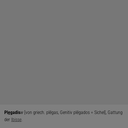
Pl
e
gadis
w
[von griech. plēgas, Genitiv plēgados = Sichel], Gattung
der
Ibisse
.