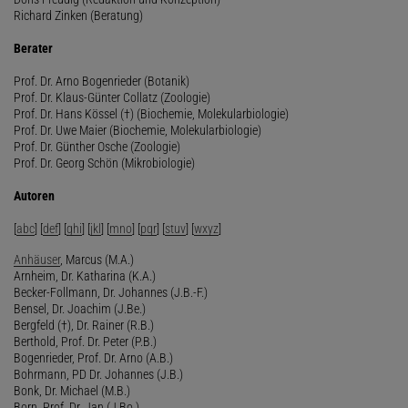
Richard Zinken (Beratung)
Berater
Prof. Dr. Arno Bogenrieder (Botanik)
Prof. Dr. Klaus-Günter Collatz (Zoologie)
Prof. Dr. Hans Kössel (†) (Biochemie, Molekularbiologie)
Prof. Dr. Uwe Maier (Biochemie, Molekularbiologie)
Prof. Dr. Günther Osche (Zoologie)
Prof. Dr. Georg Schön (Mikrobiologie)
Autoren
[
abc
] [
def
] [
ghi
] [
jkl
] [
mno
] [
pqr
] [
stuv
] [
wxyz
]
Anhäuser
, Marcus (M.A.)
Arnheim, Dr. Katharina (K.A.)
Becker-Follmann, Dr. Johannes (J.B.-F.)
Bensel, Dr. Joachim (J.Be.)
Bergfeld (†), Dr. Rainer (R.B.)
Berthold, Prof. Dr. Peter (P.B.)
Bogenrieder, Prof. Dr. Arno (A.B.)
Bohrmann, PD Dr. Johannes (J.B.)
Bonk, Dr. Michael (M.B.)
Born, Prof. Dr. Jan (J.Bo.)