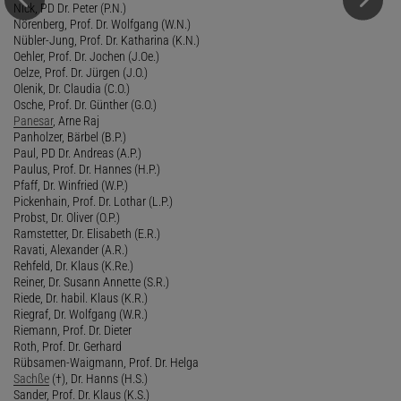
Nick, PD Dr. Peter (P.N.)
Nörenberg, Prof. Dr. Wolfgang (W.N.)
Nübler-Jung, Prof. Dr. Katharina (K.N.)
Oehler, Prof. Dr. Jochen (J.Oe.)
Oelze, Prof. Dr. Jürgen (J.O.)
Olenik, Dr. Claudia (C.O.)
Osche, Prof. Dr. Günther (G.O.)
Panesar
, Arne Raj
Panholzer, Bärbel (B.P.)
Paul, PD Dr. Andreas (A.P.)
Paulus, Prof. Dr. Hannes (H.P.)
Pfaff, Dr. Winfried (W.P.)
Pickenhain, Prof. Dr. Lothar (L.P.)
Probst, Dr. Oliver (O.P.)
Ramstetter, Dr. Elisabeth (E.R.)
Ravati, Alexander (A.R.)
Rehfeld, Dr. Klaus (K.Re.)
Reiner, Dr. Susann Annette (S.R.)
Riede, Dr. habil. Klaus (K.R.)
Riegraf, Dr. Wolfgang (W.R.)
Riemann, Prof. Dr. Dieter
Roth, Prof. Dr. Gerhard
Rübsamen-Waigmann, Prof. Dr. Helga
Sachße
(†), Dr. Hanns (H.S.)
Sander, Prof. Dr. Klaus (K.S.)