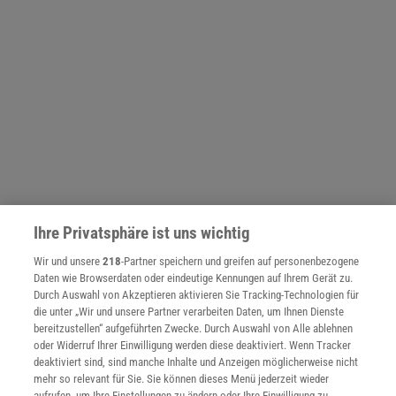
Ihre Privatsphäre ist uns wichtig
Wir und unsere
218
-Partner speichern und greifen auf personenbezogene
NACH OBEN
Daten wie Browserdaten oder eindeutige Kennungen auf Ihrem Gerät zu.
Durch Auswahl von Akzeptieren aktivieren Sie Tracking-Technologien für
die unter „Wir und unsere Partner verarbeiten Daten, um Ihnen Dienste
bereitzustellen“ aufgeführten Zwecke. Durch Auswahl von Alle ablehnen
Für Sie im Spektrum-Shop und am Kiosk:
oder Widerruf Ihrer Einwilligung werden diese deaktiviert. Wenn Tracker
deaktiviert sind, sind manche Inhalte und Anzeigen möglicherweise nicht
mehr so relevant für Sie. Sie können dieses Menü jederzeit wieder
aufrufen, um Ihre Einstellungen zu ändern oder Ihre Einwilligung zu