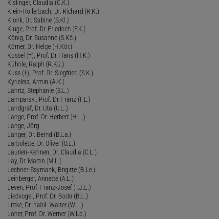
Kislinger, Claudia (C.K.)
Klein-Hollerbach, Dr. Richard (R.K.)
Klonk, Dr. Sabine (S.Kl.)
Kluge, Prof. Dr. Friedrich (F.K.)
König, Dr. Susanne (S.Kö.)
Körner, Dr. Helge (H.Kör.)
Kössel (†), Prof. Dr. Hans (H.K.)
Kühnle, Ralph (R.Kü.)
Kuss (†), Prof. Dr. Siegfried (S.K.)
Kyrieleis, Armin (A.K.)
Lahrtz, Stephanie (S.L.)
Lamparski, Prof. Dr. Franz (F.L.)
Landgraf, Dr. Uta (U.L.)
Lange, Prof. Dr. Herbert (H.L.)
Lange, Jörg
Langer, Dr. Bernd (B.La.)
Larbolette, Dr. Oliver (O.L.)
Laurien-Kehnen, Dr. Claudia (C.L.)
Lay, Dr. Martin (M.L.)
Lechner-Ssymank, Brigitte (B.Le.)
Leinberger, Annette (A.L.)
Leven, Prof. Franz-Josef (F.J.L.)
Liedvogel, Prof. Dr. Bodo (B.L.)
Littke, Dr. habil. Walter (W.L.)
Loher, Prof. Dr. Werner (W.Lo.)