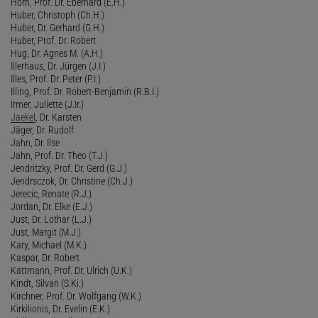
Horn, Prof. Dr. Eberhard (E.H.)
Huber, Christoph (Ch.H.)
Huber, Dr. Gerhard (G.H.)
Huber, Prof. Dr. Robert
Hug, Dr. Agnes M. (A.H.)
Illerhaus, Dr. Jürgen (J.I.)
Illes, Prof. Dr. Peter (P.I.)
Illing, Prof. Dr. Robert-Benjamin (R.B.I.)
Irmer, Juliette (J.Ir.)
Jaekel
, Dr. Karsten
Jäger, Dr. Rudolf
Jahn, Dr. Ilse
Jahn, Prof. Dr. Theo (T.J.)
Jendritzky, Prof. Dr. Gerd (G.J.)
Jendrsczok, Dr. Christine (Ch.J.)
Jerecic, Renate (R.J.)
Jordan, Dr. Elke (E.J.)
Just, Dr. Lothar (L.J.)
Just, Margit (M.J.)
Kary, Michael (M.K.)
Kaspar, Dr. Robert
Kattmann, Prof. Dr. Ulrich (U.K.)
Kindt, Silvan (S.Ki.)
Kirchner, Prof. Dr. Wolfgang (W.K.)
Kirkilionis, Dr. Evelin (E.K.)