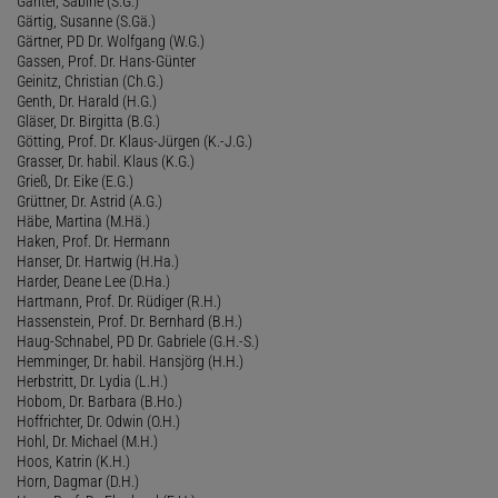
Ganter, Sabine (S.G.)
Gärtig, Susanne (S.Gä.)
Gärtner, PD Dr. Wolfgang (W.G.)
Gassen, Prof. Dr. Hans-Günter
Geinitz, Christian (Ch.G.)
Genth, Dr. Harald (H.G.)
Gläser, Dr. Birgitta (B.G.)
Götting, Prof. Dr. Klaus-Jürgen (K.-J.G.)
Grasser, Dr. habil. Klaus (K.G.)
Grieß, Dr. Eike (E.G.)
Grüttner, Dr. Astrid (A.G.)
Häbe, Martina (M.Hä.)
Haken, Prof. Dr. Hermann
Hanser, Dr. Hartwig (H.Ha.)
Harder, Deane Lee (D.Ha.)
Hartmann, Prof. Dr. Rüdiger (R.H.)
Hassenstein, Prof. Dr. Bernhard (B.H.)
Haug-Schnabel, PD Dr. Gabriele (G.H.-S.)
Hemminger, Dr. habil. Hansjörg (H.H.)
Herbstritt, Dr. Lydia (L.H.)
Hobom, Dr. Barbara (B.Ho.)
Hoffrichter, Dr. Odwin (O.H.)
Hohl, Dr. Michael (M.H.)
Hoos, Katrin (K.H.)
Horn, Dagmar (D.H.)