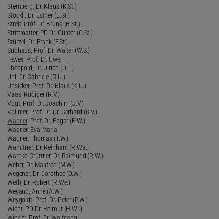
Sternberg, Dr. Klaus (K.St.)
Stöckli, Dr. Esther (E.St.)
Streit, Prof. Dr. Bruno (B.St.)
Strittmatter, PD Dr. Günter (G.St.)
Stürzel, Dr. Frank (F.St.)
Sudhaus, Prof. Dr. Walter (W.S.)
Tewes, Prof. Dr. Uwe
Theopold, Dr. Ulrich (U.T.)
Uhl, Dr. Gabriele (G.U.)
Unsicker, Prof. Dr. Klaus (K.U.)
Vaas, Rüdiger (R.V.)
Vogt, Prof. Dr. Joachim (J.V.)
Vollmer, Prof. Dr. Dr. Gerhard (G.V.)
Wagner
, Prof. Dr. Edgar (E.W.)
Wagner, Eva-Maria
Wagner, Thomas (T.W.)
Wandtner, Dr. Reinhard (R.Wa.)
Warnke-Grüttner, Dr. Raimund (R.W.)
Weber, Dr. Manfred (M.W.)
Wegener, Dr. Dorothee (D.W.)
Weth, Dr. Robert (R.We.)
Weyand, Anne (A.W.)
Weygoldt, Prof. Dr. Peter (P.W.)
Wicht, PD Dr. Helmut (H.Wi.)
Wickler, Prof. Dr. Wolfgang