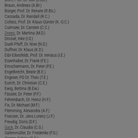
Braun, Andreas (A.Br.)
Bürger, Prof. Dr. Renate (R.Bü.)
Cassada, Dr. Randall (R.C.)
Collatz, Prof. Dr. Klaus-Günter (K.-G.C.)
Culmsee, Dr. Carsten (C.C.)
Drews
, Dr. Martina (M.D.)
Drossé, Inke (I.D.)
Duell-Pfaff, Dr. Nixe (N.D.)
Duffner, Dr. Klaus (K.D.)
Eibl-Eibesfeldt, Prof. Dr. Irenäus (I.E.)
Eisenhaber, Dr. Frank (F.E.)
Emschermann, Dr. Peter (P.E.)
Engelbrecht, Beate (B.E.)
Engeser, PD Dr. Theo (T.E.)
Eurich, Dr. Christian (C.E.)
Ewig, Bettina (B.Ew.)
Fässler, Dr. Peter (P.F.)
Fehrenbach, Dr. Heinz (H.F.)
Fix, Dr. Michael (M.F.)
Flemming, Alexandra (A.F.)
Franzen, Dr. Jens Lorenz (J.F.)
Freudig, Doris (D.F.)
Gack
, Dr. Claudia (C.G.)
Gallenmüller, Dr. Friederike (F.G.)