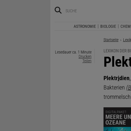
ASTRONOMIE
BIOLOGIE
CHEM
Startseite
Lexi
LEXIKON DER B
Lesedauer ca. 1 Minute
:
Plek
Drucken
Teilen
Plektr
i
dien
Bakterien
(
B
trommelschl