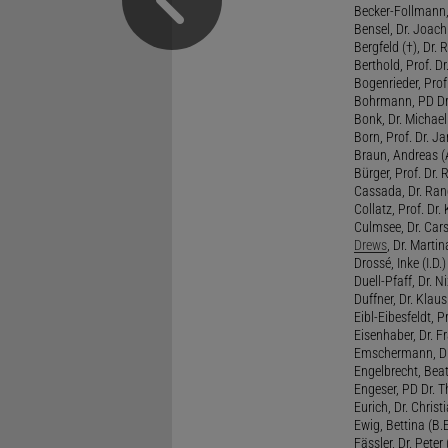
Becker-Follmann, 
Bensel, Dr. Joach
Bergfeld (†), Dr. 
Berthold, Prof. Dr.
Bogenrieder, Prof.
Bohrmann, PD Dr.
Bonk, Dr. Michael
Born, Prof. Dr. Ja
Braun, Andreas (A
Bürger, Prof. Dr. 
Cassada, Dr. Rand
Collatz, Prof. Dr.
Culmsee, Dr. Cars
Drews
, Dr. Martin
Drossé, Inke (I.D.)
Duell-Pfaff, Dr. Ni
Duffner, Dr. Klaus
Eibl-Eibesfeldt, Pr
Eisenhaber, Dr. Fr
Emschermann, Dr. 
Engelbrecht, Beat
Engeser, PD Dr. Th
Eurich, Dr. Christi
Ewig, Bettina (B.
Fässler, Dr. Peter (