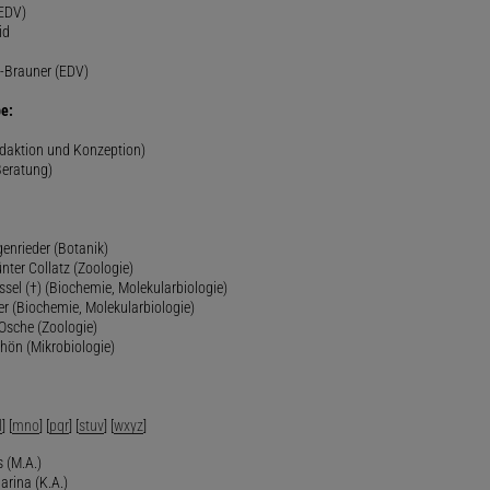
(EDV)
id
-Brauner (EDV)
e:
edaktion und Konzeption)
Beratung)
genrieder (Botanik)
ünter Collatz (Zoologie)
ssel (†) (Biochemie, Molekularbiologie)
er (Biochemie, Molekularbiologie)
 Osche (Zoologie)
chön (Mikrobiologie)
l
] [
mno
] [
pqr
] [
stuv
] [
wxyz
]
 (M.A.)
arina (K.A.)