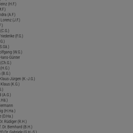
einz (H.F.)
.F.)
dra (A.F.)
Lorenz (J.F.)
.)
 (C.G.)
riederike (F.G.)
G.)
S.Gä.)
olfgang (W.G.)
. Hans-Günter
 (Ch.G.)
 (H.G.)
a (B.G.)
 Klaus-Jürgen (K.-J.G.)
. Klaus (K.G.)
G.)
d (A.G.)
.Hä.)
 Hermann
ig (H.Ha.)
 (D.Ha.)
r. Rüdiger (R.H.)
. Dr. Bernhard (B.H.)
 Dr. Gabriele (G.H.-S.)