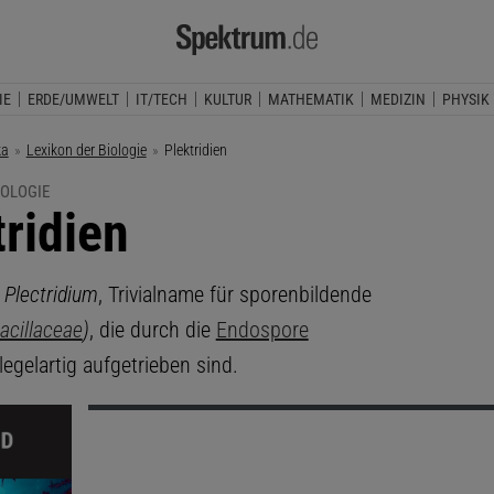
IE
ERDE/UMWELT
IT/TECH
KULTUR
MATHEMATIK
MEDIZIN
PHYSIK
ka
Lexikon der Biologie
Aktuelle Seite:
Plektridien
IOLOGIE
tridien
,
Plectridium
, Trivialname für sporenbildende
acillaceae
)
, die durch die
Endospore
egelartig aufgetrieben sind.