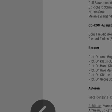
Rolf Sauermost 
Dr. Richard Schm
Hanns Strub
Melanie Waigand
CD-ROM-Ausgab
Doris Freudig (R
Richard Zinken (
Berater
Prof. Dr. Arno Bo
Prof. Dr. Klaus-G
Prof. Dr. Hans Kö
Prof. Dr. Uwe Mai
Prof. Dr. Günther
Prof. Dr. Georg S
Autoren
[
abc
] [
def
] [
ghi
] [
jk
Anhäuser
, Marcus
Arnheim, Dr. Kath