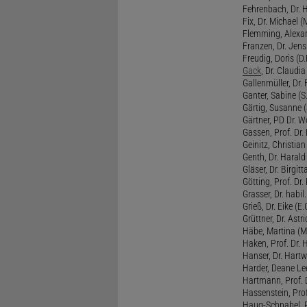
Fehrenbach, Dr. H
Fix, Dr. Michael (M
Flemming, Alexan
Franzen, Dr. Jens 
Freudig, Doris (D.F
Gack
, Dr. Claudia
Gallenmüller, Dr. F
Ganter, Sabine (S.
Gärtig, Susanne (
Gärtner, PD Dr. W
Gassen, Prof. Dr
Geinitz, Christian
Genth, Dr. Harald
Gläser, Dr. Birgitt
Götting, Prof. Dr.
Grasser, Dr. habil
Grieß, Dr. Eike (E.
Grüttner, Dr. Astri
Häbe, Martina (M
Haken, Prof. Dr.
Hanser, Dr. Hartw
Harder, Deane Lee
Hartmann, Prof. D
Hassenstein, Prof
Haug-Schnabel, PD