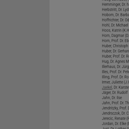
Hemminger, Dr. ha
Herbstritt, Dr. Lyd
Hobom, Dr. Barba
Hoffrichter, Dr. O
Hohl, Dr. Michael
Hoos, Katrin (K.H
Horn, Dagmar (D.
Horn, Prof. Dr. Eb
Huber, Christoph 
Huber, Dr. Gerhar
Huber, Prof. Dr. R
Hug, Dr. Agnes M.
Illerhaus, Dr. Jürg
Illes, Prof. Dr. Pete
Illing, Prof. Dr. 
Irmer, Juliette (J.Ir
Jaekel
, Dr. Karst
Jäger, Dr. Rudolf
Jahn, Dr. Ilse
Jahn, Prof. Dr. Th
Jendritzky, Prof. 
Jendrsczok, Dr. Ch
Jerecic, Renate (R
Jordan, Dr. Elke (
Just, Dr. Lothar (L