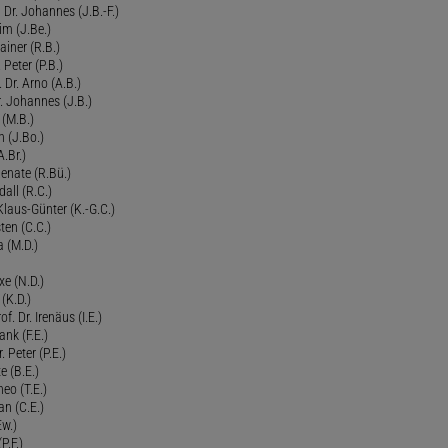
Dr. Johannes (J.B.-F.)
im (J.Be.)
Rainer (R.B.)
 Peter (P.B.)
 Dr. Arno (A.B.)
 Johannes (J.B.)
 (M.B.)
n (J.Bo.)
.Br.)
Renate (R.Bü.)
all (R.C.)
 Klaus-Günter (K.-G.C.)
ten (C.C.)
a (M.D.)
xe (N.D.)
 (K.D.)
of. Dr. Irenäus (I.E.)
ank (F.E.)
Peter (P.E.)
e (B.E.)
eo (T.E.)
an (C.E.)
Ew.)
P.F.)