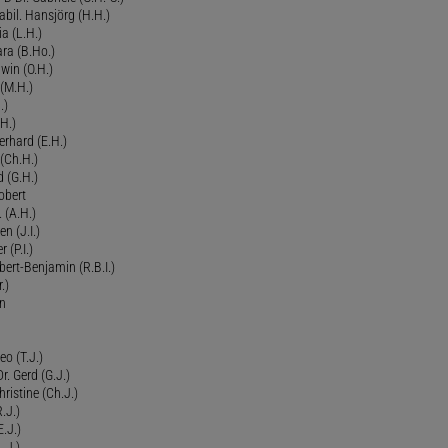
bil. Hansjörg (H.H.)
ia (L.H.)
ra (B.Ho.)
dwin (O.H.)
 (M.H.)
.)
H.)
erhard (E.H.)
(Ch.H.)
d (G.H.)
obert
 (A.H.)
en (J.I.)
r (P.I.)
Robert-Benjamin (R.B.I.)
.)
en
eo (T.J.)
Dr. Gerd (G.J.)
ristine (Ch.J.)
.J.)
E.J.)
.J.)