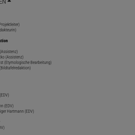
EN
rojektleiter)
dakteurin)
ktion
(Assistenz)
ko (Assistenz)
st (Etymologische Bearbeitung)
(Bildtafelredaktion)
h
 (EDV)
nn (EDV)
diger Hartmann (EDV)
r
DV)