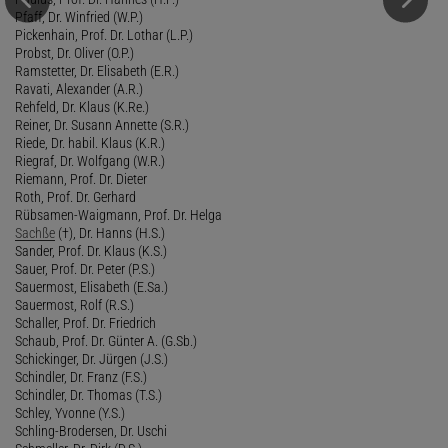
Pfaff, Dr. Winfried (W.P.)
Pickenhain, Prof. Dr. Lothar (L.P.)
Probst, Dr. Oliver (O.P.)
Ramstetter, Dr. Elisabeth (E.R.)
Ravati, Alexander (A.R.)
Rehfeld, Dr. Klaus (K.Re.)
Reiner, Dr. Susann Annette (S.R.)
Riede, Dr. habil. Klaus (K.R.)
Riegraf, Dr. Wolfgang (W.R.)
Riemann, Prof. Dr. Dieter
Roth, Prof. Dr. Gerhard
Rübsamen-Waigmann, Prof. Dr. Helga
Sachße
(†), Dr. Hanns (H.S.)
Sander, Prof. Dr. Klaus (K.S.)
Sauer, Prof. Dr. Peter (P.S.)
Sauermost, Elisabeth (E.Sa.)
Sauermost, Rolf (R.S.)
Schaller, Prof. Dr. Friedrich
Schaub, Prof. Dr. Günter A. (G.Sb.)
Schickinger, Dr. Jürgen (J.S.)
Schindler, Dr. Franz (F.S.)
Schindler, Dr. Thomas (T.S.)
Schley, Yvonne (Y.S.)
Schling-Brodersen, Dr. Uschi