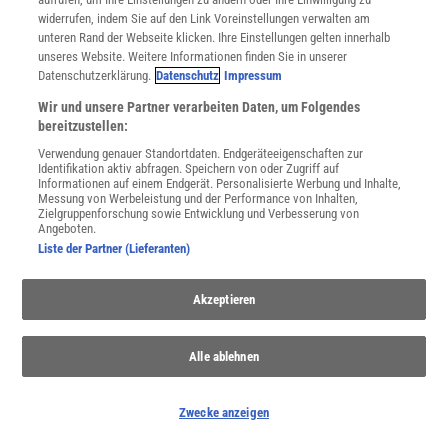
widerrufen, indem Sie auf den Link Voreinstellungen verwalten am
Spektrum
.de-Newsletter abonnieren
unteren Rand der Webseite klicken. Ihre Einstellungen gelten innerhalb
unseres Website. Weitere Informationen finden Sie in unserer
Datenschutzerklärung.
Datenschutz
Impressum
JETZT ANMELDEN!
Wir und unsere Partner verarbeiten Daten, um Folgendes
Sie können unsere Newsletter jederzeit wieder abbestellen. Infos zu unserem Umgang
bereitzustellen:
mit Ihren personenbezogenen Daten finden Sie in unserer
Datenschutzerklärung
.
Verwendung genauer Standortdaten. Endgeräteeigenschaften zur
Identifikation aktiv abfragen. Speichern von oder Zugriff auf
Informationen auf einem Endgerät. Personalisierte Werbung und Inhalte,
Messung von Werbeleistung und der Performance von Inhalten,
Zielgruppenforschung sowie Entwicklung und Verbesserung von
SERVICES
Angeboten.
Newsletter
Liste der Partner (Lieferanten)
Kontakt
Spektrum Shop
Akzeptieren
Im Handel kaufen
Presse
Verträge kündigen
Alle ablehnen
Widerruf
INFO
Zwecke anzeigen
Mediadaten
Datenschutz