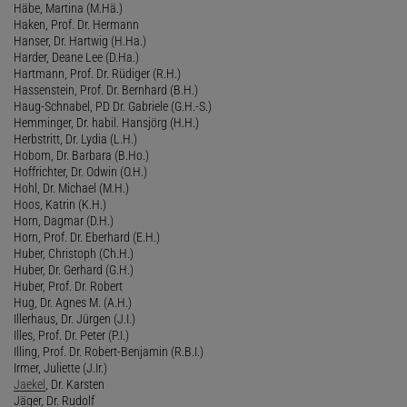
Häbe, Martina (M.Hä.)
Haken, Prof. Dr. Hermann
Hanser, Dr. Hartwig (H.Ha.)
Harder, Deane Lee (D.Ha.)
Hartmann, Prof. Dr. Rüdiger (R.H.)
Hassenstein, Prof. Dr. Bernhard (B.H.)
Haug-Schnabel, PD Dr. Gabriele (G.H.-S.)
Hemminger, Dr. habil. Hansjörg (H.H.)
Herbstritt, Dr. Lydia (L.H.)
Hobom, Dr. Barbara (B.Ho.)
Hoffrichter, Dr. Odwin (O.H.)
Hohl, Dr. Michael (M.H.)
Hoos, Katrin (K.H.)
Horn, Dagmar (D.H.)
Horn, Prof. Dr. Eberhard (E.H.)
Huber, Christoph (Ch.H.)
Huber, Dr. Gerhard (G.H.)
Huber, Prof. Dr. Robert
Hug, Dr. Agnes M. (A.H.)
Illerhaus, Dr. Jürgen (J.I.)
Illes, Prof. Dr. Peter (P.I.)
Illing, Prof. Dr. Robert-Benjamin (R.B.I.)
Irmer, Juliette (J.Ir.)
Jaekel
, Dr. Karsten
Jäger, Dr. Rudolf