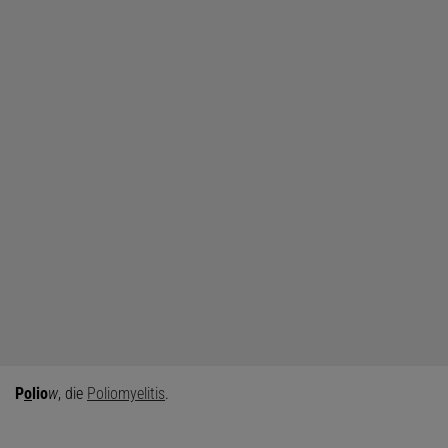
P
o
lio
w
, die
Poliomyelitis
.