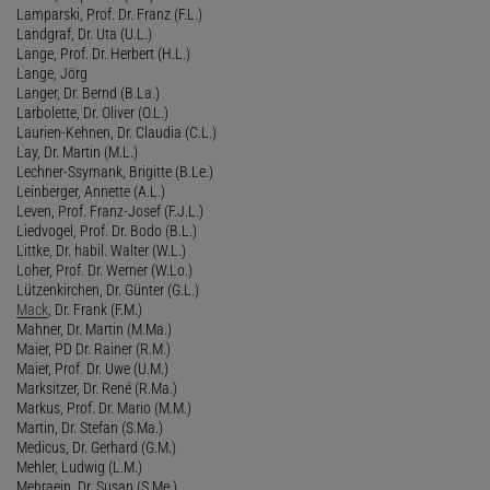
Lamparski, Prof. Dr. Franz (F.L.)
Landgraf, Dr. Uta (U.L.)
Lange, Prof. Dr. Herbert (H.L.)
Lange, Jörg
Langer, Dr. Bernd (B.La.)
Larbolette, Dr. Oliver (O.L.)
Laurien-Kehnen, Dr. Claudia (C.L.)
Lay, Dr. Martin (M.L.)
Lechner-Ssymank, Brigitte (B.Le.)
Leinberger, Annette (A.L.)
Leven, Prof. Franz-Josef (F.J.L.)
Liedvogel, Prof. Dr. Bodo (B.L.)
Littke, Dr. habil. Walter (W.L.)
Loher, Prof. Dr. Werner (W.Lo.)
Lützenkirchen, Dr. Günter (G.L.)
Mack
, Dr. Frank (F.M.)
Mahner, Dr. Martin (M.Ma.)
Maier, PD Dr. Rainer (R.M.)
Maier, Prof. Dr. Uwe (U.M.)
Marksitzer, Dr. René (R.Ma.)
Markus, Prof. Dr. Mario (M.M.)
Martin, Dr. Stefan (S.Ma.)
Medicus, Dr. Gerhard (G.M.)
Mehler, Ludwig (L.M.)
Mehraein, Dr. Susan (S.Me.)