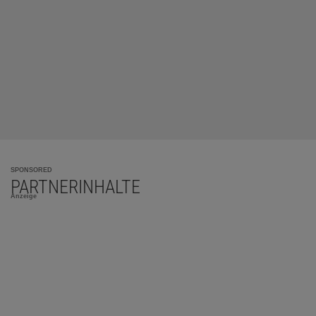
SPONSORED
PARTNERINHALTE
Anzeige