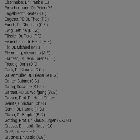
Eisenhaber, Dr. Frank (F.E.)
Emschermann, Dr. Peter (P.E.)
Engelbrecht, Beate (B.E.)
Engeser, PD Dr. Theo (T.E.)
Eurich, Dr. Christian (C.E.)
Ewig, Bettina (B.Ew.)
Fässler, Dr. Peter (P.F.)
Fehrenbach, Dr. Heinz (H.F.)
Fix, Dr. Michael (M.F.)
Flemming, Alexandra (A.F.)
Franzen, Dr. Jens Lorenz (J.F.)
Freudig, Doris (D.F.)
Gack
, Dr. Claudia (C.G.)
Gallenmüller, Dr. Friederike (F.G.)
Ganter, Sabine (S.G.)
Gärtig, Susanne (S.Gä.)
Gärtner, PD Dr. Wolfgang (W.G.)
Gassen, Prof. Dr. Hans-Günter
Geinitz, Christian (Ch.G.)
Genth, Dr. Harald (H.G.)
Gläser, Dr. Birgitta (B.G.)
Götting, Prof. Dr. Klaus-Jürgen (K.-J.G.)
Grasser, Dr. habil. Klaus (K.G.)
Grieß, Dr. Eike (E.G.)
Grüttner, Dr. Astrid (A.G.)