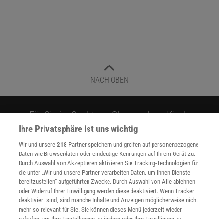
NACH OBEN
Für Sie im Spektrum-Shop und am Kiosk:
Ihre Privatsphäre ist uns wichtig
Wir und unsere
218
-Partner speichern und greifen auf personenbezogene
Daten wie Browserdaten oder eindeutige Kennungen auf Ihrem Gerät zu.
Durch Auswahl von Akzeptieren aktivieren Sie Tracking-Technologien für
die unter „Wir und unsere Partner verarbeiten Daten, um Ihnen Dienste
bereitzustellen“ aufgeführten Zwecke. Durch Auswahl von Alle ablehnen
oder Widerruf Ihrer Einwilligung werden diese deaktiviert. Wenn Tracker
WEITERE NEUERSCHEINUNGEN
SPEKTRUM SHOP
deaktiviert sind, sind manche Inhalte und Anzeigen möglicherweise nicht
mehr so relevant für Sie. Sie können dieses Menü jederzeit wieder
aufrufen, um Ihre Einstellungen zu ändern oder Ihre Einwilligung zu