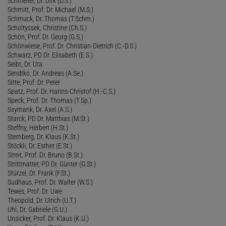
Schmeller, Dr. Dirk (D.S.)
Schmitt, Prof. Dr. Michael (M.S.)
Schmuck, Dr. Thomas (T.Schm.)
Scholtyssek, Christine (Ch.S.)
Schön, Prof. Dr. Georg (G.S.)
Schönwiese, Prof. Dr. Christian-Dietrich (C.-D.S.)
Schwarz, PD Dr. Elisabeth (E.S.)
Seibt, Dr. Uta
Sendtko, Dr. Andreas (A.Se.)
Sitte, Prof. Dr. Peter
Spatz, Prof. Dr. Hanns-Christof (H.-C.S.)
Speck, Prof. Dr. Thomas (T.Sp.)
Ssymank, Dr. Axel (A.S.)
Starck, PD Dr. Matthias (M.St.)
Steffny, Herbert (H.St.)
Sternberg, Dr. Klaus (K.St.)
Stöckli, Dr. Esther (E.St.)
Streit, Prof. Dr. Bruno (B.St.)
Strittmatter, PD Dr. Günter (G.St.)
Stürzel, Dr. Frank (F.St.)
Sudhaus, Prof. Dr. Walter (W.S.)
Tewes, Prof. Dr. Uwe
Theopold, Dr. Ulrich (U.T.)
Uhl, Dr. Gabriele (G.U.)
Unsicker, Prof. Dr. Klaus (K.U.)