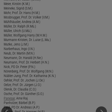
Meier, Kirstin (K.M.)
Meineke, Sigrid (S.M.)
Mohr, Prof. Dr. Hans (H.M.)
Mosbrugger, Prof. Dr. Volker (V.M.)
Mühlhäusler, Andrea (A.M.)
Müller, Dr. Ralph (R.Mü.)
Müller, Ulrich (U.Mü.)
Müller, Wolfgang Harry (W.H.M.)
Murmann-Kristen, Dr. Luise (L.Mu.)
Mutke, Jens (J.M.)
Narberhaus, Ingo (I.N.)
Neub, Dr. Martin (M.N.)
Neumann, Dr. Harald (H.Ne.)
Neumann, Prof. Dr. Herbert (H.N.)
Nick, PD Dr. Peter (P.N.)
Nörenberg, Prof. Dr. Wolfgang (W.N.)
Nübler-Jung, Prof. Dr. Katharina (K.N.)
Oehler, Prof. Dr. Jochen (J.Oe.)
Oelze, Prof. Dr. Jürgen (J.O.)
Olenik, Dr. Claudia (C.O.)
Osche, Prof. Dr. Günther (G.O.)
Panesar
, Arne Raj
Panholzer, Bärbel (B.P.)
Paul, PD Dr. Andreas (A.P.)
Paulus, Prof. Dr. Hannes (H.P.)