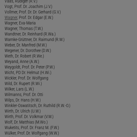
Vaas, Rüdiger (R.V.)
Vogt, Prof. Dr. Joachim (J.V.)
Vollmer, Prof. Dr. Dr. Gerhard (G.V.)
Wagner
, Prof. Dr. Edgar (E.W.)
Wagner, Eva-Maria
Wagner, Thomas (T.W.)
Wandtner, Dr. Reinhard (R.Wa.)
Warnke-Grüttner, Dr. Raimund (R.W.)
Weber, Dr. Manfred (M.W.)
Wegener, Dr. Dorothee (D.W.)
Weth, Dr. Robert (R.We.)
Weyand, Anne (A.W.)
Weygoldt, Prof. Dr. Peter (P.W.)
Wicht, PD Dr. Helmut (H.Wi.)
Wickler, Prof. Dr. Wolfgang
Wild, Dr. Rupert (R.Wi.)
Wilker, Lars (L.W.)
Wilmanns, Prof. Dr. Otti
Wilps, Dr. Hans (H.W.)
Winkler-Oswatitsch, Dr. Ruthild (R.W.-O.)
Wirth, Dr. Ulrich (U.W.)
Wirth, Prof. Dr. Volkmar (V.W.)
Wolf, Dr. Matthias (M.Wo.)
Wuketits, Prof. Dr. Franz M. (F.W.)
Wülker, Prof. Dr. Wolfgang (W.W.)