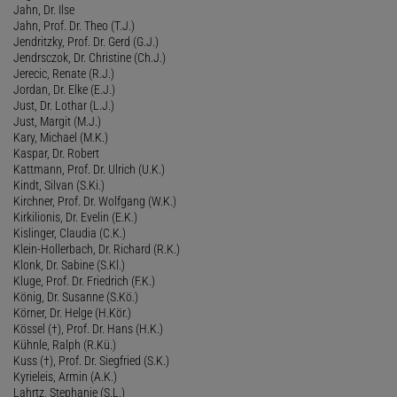
Jahn, Dr. Ilse
Jahn, Prof. Dr. Theo (T.J.)
Jendritzky, Prof. Dr. Gerd (G.J.)
Jendrsczok, Dr. Christine (Ch.J.)
Jerecic, Renate (R.J.)
Jordan, Dr. Elke (E.J.)
Just, Dr. Lothar (L.J.)
Just, Margit (M.J.)
Kary, Michael (M.K.)
Kaspar, Dr. Robert
Kattmann, Prof. Dr. Ulrich (U.K.)
Kindt, Silvan (S.Ki.)
Kirchner, Prof. Dr. Wolfgang (W.K.)
Kirkilionis, Dr. Evelin (E.K.)
Kislinger, Claudia (C.K.)
Klein-Hollerbach, Dr. Richard (R.K.)
Klonk, Dr. Sabine (S.Kl.)
Kluge, Prof. Dr. Friedrich (F.K.)
König, Dr. Susanne (S.Kö.)
Körner, Dr. Helge (H.Kör.)
Kössel (†), Prof. Dr. Hans (H.K.)
Kühnle, Ralph (R.Kü.)
Kuss (†), Prof. Dr. Siegfried (S.K.)
Kyrieleis, Armin (A.K.)
Lahrtz, Stephanie (S.L.)