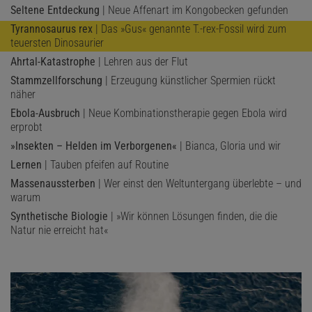
Seltene Entdeckung
| Neue Affenart im Kongobecken gefunden
Tyrannosaurus rex
| Das »Gus« genannte T.-rex-Fossil wird zum
teuersten Dinosaurier
Ahrtal-Katastrophe
| Lehren aus der Flut
Stammzellforschung
| Erzeugung künstlicher Spermien rückt
näher
Ebola-Ausbruch
| Neue Kombinationstherapie gegen Ebola wird
erprobt
»Insekten – Helden im Verborgenen«
| Bianca, Gloria und wir
Lernen
| Tauben pfeifen auf Routine
Massenaussterben
| Wer einst den Weltuntergang überlebte – und
warum
Synthetische Biologie
| »Wir können Lösungen finden, die die
Natur nie erreicht hat«