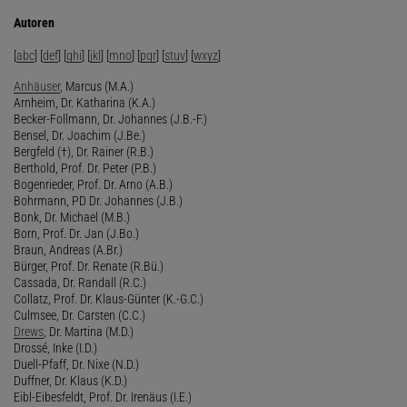
Autoren
[
abc
] [
def
] [
ghi
] [
jkl
] [
mno
] [
pqr
] [
stuv
] [
wxyz
]
Anhäuser
, Marcus (M.A.)
Arnheim, Dr. Katharina (K.A.)
Becker-Follmann, Dr. Johannes (J.B.-F.)
Bensel, Dr. Joachim (J.Be.)
Bergfeld (†), Dr. Rainer (R.B.)
Berthold, Prof. Dr. Peter (P.B.)
Bogenrieder, Prof. Dr. Arno (A.B.)
Bohrmann, PD Dr. Johannes (J.B.)
Bonk, Dr. Michael (M.B.)
Born, Prof. Dr. Jan (J.Bo.)
Braun, Andreas (A.Br.)
Bürger, Prof. Dr. Renate (R.Bü.)
Cassada, Dr. Randall (R.C.)
Collatz, Prof. Dr. Klaus-Günter (K.-G.C.)
Culmsee, Dr. Carsten (C.C.)
Drews
, Dr. Martina (M.D.)
Drossé, Inke (I.D.)
Duell-Pfaff, Dr. Nixe (N.D.)
Duffner, Dr. Klaus (K.D.)
Eibl-Eibesfeldt, Prof. Dr. Irenäus (I.E.)