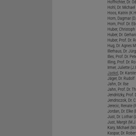
Hoffrichter, Dr. O
Hohl, Dr. Michael
Hoos, Katrin (K.H
Horn, Dagmar (D.
Horn, Prof. Dr. Eb
Huber, Christoph 
Huber, Dr. Gerhar
Huber, Prof. Dr. R
Hug, Dr. Agnes M.
Illerhaus, Dr. Jürg
Illes, Prof. Dr. Pete
Illing, Prof. Dr. 
Irmer, Juliette (J.Ir
Jaekel
, Dr. Karst
Jäger, Dr. Rudolf
Jahn, Dr. Ilse
Jahn, Prof. Dr. Th
Jendritzky, Prof. 
Jendrsczok, Dr. Ch
Jerecic, Renate (R
Jordan, Dr. Elke (
Just, Dr. Lothar (L
Just, Margit (M.J.
Kary, Michael (M.
Kaspar, Dr. Rober