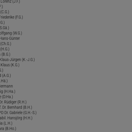
Lorenz (J.F.)
.)
 (C.G.)
riederike (F.G.)
G.)
S.Gä.)
olfgang (W.G.)
. Hans-Günter
 (Ch.G.)
 (H.G.)
a (B.G.)
 Klaus-Jürgen (K.-J.G.)
. Klaus (K.G.)
G.)
d (A.G.)
.Hä.)
 Hermann
ig (H.Ha.)
 (D.Ha.)
r. Rüdiger (R.H.)
. Dr. Bernhard (B.H.)
 Dr. Gabriele (G.H.-S.)
bil. Hansjörg (H.H.)
ia (L.H.)
ra (B.Ho.)