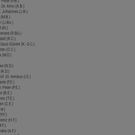
 Peter (P.B.)
 Dr. Arno (A.B.)
 Johannes (J.B.)
 (M.B.)
n (J.Bo.)
.Br.)
Renate (R.Bü.)
all (R.C.)
 Klaus-Günter (K.-G.C.)
ten (C.C.)
a (M.D.)
xe (N.D.)
 (K.D.)
of. Dr. Irenäus (I.E.)
ank (F.E.)
Peter (P.E.)
e (B.E.)
eo (T.E.)
an (C.E.)
Ew.)
P.F.)
einz (H.F.)
.F.)
dra (A.F.)