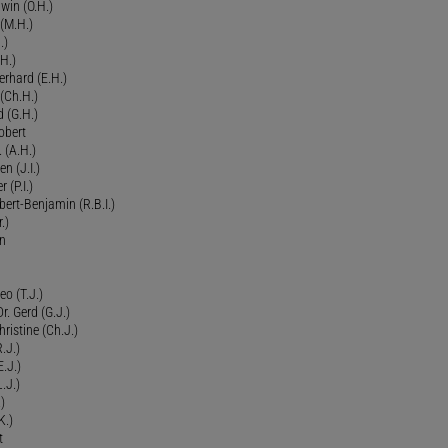
dwin (O.H.)
 (M.H.)
.)
H.)
erhard (E.H.)
(Ch.H.)
d (G.H.)
obert
 (A.H.)
en (J.I.)
r (P.I.)
Robert-Benjamin (R.B.I.)
.)
en
eo (T.J.)
Dr. Gerd (G.J.)
ristine (Ch.J.)
.J.)
E.J.)
.J.)
)
K.)
t