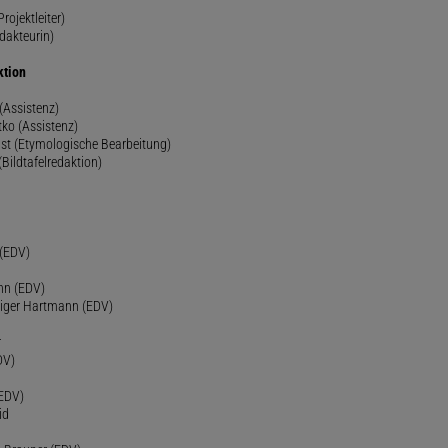
rojektleiter)
dakteurin)
ktion
(Assistenz)
ko (Assistenz)
st (Etymologische Bearbeitung)
(Bildtafelredaktion)
h
 (EDV)
nn (EDV)
diger Hartmann (EDV)
r
DV)
(EDV)
id