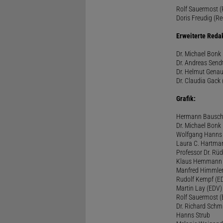
Rolf Sauermost (P
Doris Freudig (Re
Erweiterte Reda
Dr. Michael Bonk 
Dr. Andreas Sendt
Dr. Helmut Genau
Dr. Claudia Gack 
Grafik:
Hermann Bausc
Dr. Michael Bonk
Wolfgang Hanns
Laura C. Hartma
Professor Dr. Rü
Klaus Hemmann
Manfred Himmle
Rudolf Kempf (E
Martin Lay (EDV)
Rolf Sauermost 
Dr. Richard Schm
Hanns Strub