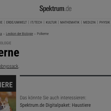
IE
ERDE/UMWELT
IT/TECH
KULTUR
MATHEMATIK
MEDIZIN
PHYSIK
ka
Lexikon der Biologie
Aktuelle Seite:
Polkerne
IOLOGIE
erne
bryosack
.
Das könnte Sie auch interessieren:
Spektrum.de
Digitalpaket: Haustiere