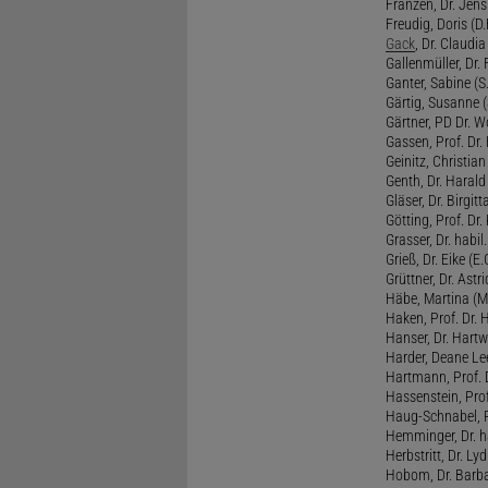
Franzen, Dr. Jens 
Freudig, Doris (D.F
Gack
, Dr. Claudia
Gallenmüller, Dr. F
Ganter, Sabine (S.
Gärtig, Susanne (
Gärtner, PD Dr. W
Gassen, Prof. Dr
Geinitz, Christian
Genth, Dr. Harald
Gläser, Dr. Birgitt
Götting, Prof. Dr.
Grasser, Dr. habil
Grieß, Dr. Eike (E.
Grüttner, Dr. Astri
Häbe, Martina (M
Haken, Prof. Dr.
Hanser, Dr. Hartw
Harder, Deane Lee
Hartmann, Prof. D
Hassenstein, Prof
Haug-Schnabel, PD
Hemminger, Dr. ha
Herbstritt, Dr. Lyd
Hobom, Dr. Barba