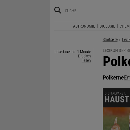
ASTRONOMIE
BIOLOGIE
CHEM
Startseite
Lexi
LEXIKON DER B
Lesedauer ca. 1 Minute
:
Polk
Drucken
Teilen
Polkerne
Em