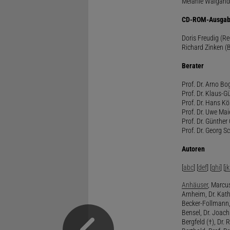
Melanie Waigand
CD-ROM-Ausgab
Doris Freudig (R
Richard Zinken (
Berater
Prof. Dr. Arno Bo
Prof. Dr. Klaus-G
Prof. Dr. Hans Kö
Prof. Dr. Uwe Mai
Prof. Dr. Günther
Prof. Dr. Georg S
Autoren
[
abc
] [
def
] [
ghi
] [
jk
Anhäuser
, Marcus
Arnheim, Dr. Kath
Becker-Follmann, 
Bensel, Dr. Joach
Bergfeld (†), Dr. 