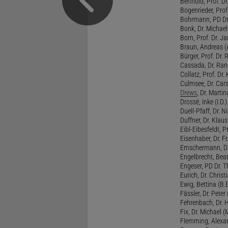
Berthold, Prof. Dr.
Bogenrieder, Prof.
Bohrmann, PD Dr.
Bonk, Dr. Michael
Born, Prof. Dr. Ja
Braun, Andreas (A
Bürger, Prof. Dr. 
Cassada, Dr. Rand
Collatz, Prof. Dr.
Culmsee, Dr. Cars
Drews
, Dr. Martin
Drossé, Inke (I.D.)
Duell-Pfaff, Dr. Ni
Duffner, Dr. Klaus
Eibl-Eibesfeldt, Pr
Eisenhaber, Dr. Fr
Emschermann, Dr. 
Engelbrecht, Beat
Engeser, PD Dr. Th
Eurich, Dr. Christi
Ewig, Bettina (B.
Fässler, Dr. Peter (
Fehrenbach, Dr. H
Fix, Dr. Michael (M
Flemming, Alexan