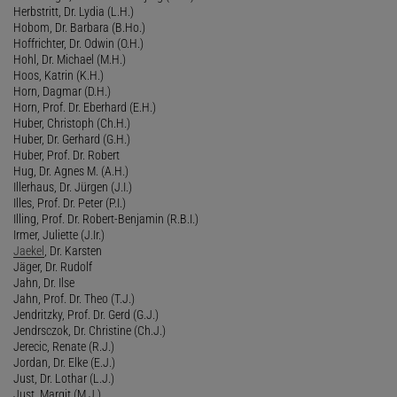
Herbstritt, Dr. Lydia (L.H.)
Hobom, Dr. Barbara (B.Ho.)
Hoffrichter, Dr. Odwin (O.H.)
Hohl, Dr. Michael (M.H.)
Hoos, Katrin (K.H.)
Horn, Dagmar (D.H.)
Horn, Prof. Dr. Eberhard (E.H.)
Huber, Christoph (Ch.H.)
Huber, Dr. Gerhard (G.H.)
Huber, Prof. Dr. Robert
Hug, Dr. Agnes M. (A.H.)
Illerhaus, Dr. Jürgen (J.I.)
Illes, Prof. Dr. Peter (P.I.)
Illing, Prof. Dr. Robert-Benjamin (R.B.I.)
Irmer, Juliette (J.Ir.)
Jaekel
, Dr. Karsten
Jäger, Dr. Rudolf
Jahn, Dr. Ilse
Jahn, Prof. Dr. Theo (T.J.)
Jendritzky, Prof. Dr. Gerd (G.J.)
Jendrsczok, Dr. Christine (Ch.J.)
Jerecic, Renate (R.J.)
Jordan, Dr. Elke (E.J.)
Just, Dr. Lothar (L.J.)
Just, Margit (M.J.)