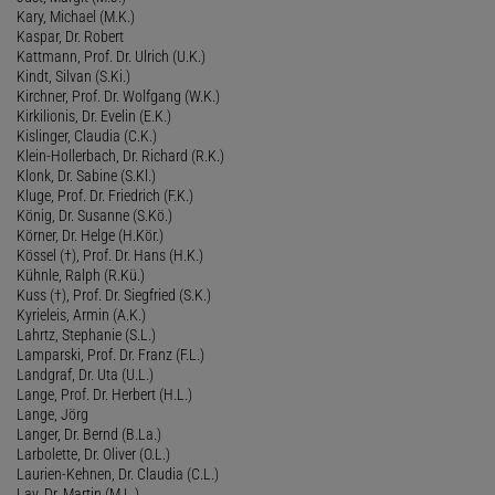
Kary, Michael (M.K.)
Kaspar, Dr. Robert
Kattmann, Prof. Dr. Ulrich (U.K.)
Kindt, Silvan (S.Ki.)
Kirchner, Prof. Dr. Wolfgang (W.K.)
Kirkilionis, Dr. Evelin (E.K.)
Kislinger, Claudia (C.K.)
Klein-Hollerbach, Dr. Richard (R.K.)
Klonk, Dr. Sabine (S.Kl.)
Kluge, Prof. Dr. Friedrich (F.K.)
König, Dr. Susanne (S.Kö.)
Körner, Dr. Helge (H.Kör.)
Kössel (†), Prof. Dr. Hans (H.K.)
Kühnle, Ralph (R.Kü.)
Kuss (†), Prof. Dr. Siegfried (S.K.)
Kyrieleis, Armin (A.K.)
Lahrtz, Stephanie (S.L.)
Lamparski, Prof. Dr. Franz (F.L.)
Landgraf, Dr. Uta (U.L.)
Lange, Prof. Dr. Herbert (H.L.)
Lange, Jörg
Langer, Dr. Bernd (B.La.)
Larbolette, Dr. Oliver (O.L.)
Laurien-Kehnen, Dr. Claudia (C.L.)
Lay, Dr. Martin (M.L.)