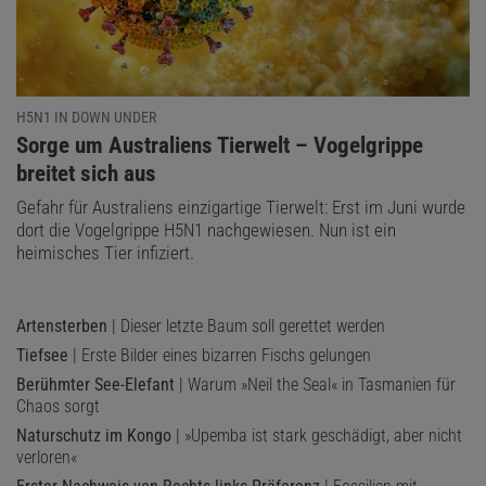
H5N1 IN DOWN UNDER
:
Sorge um Australiens Tierwelt – Vogelgrippe
breitet sich aus
Gefahr für Australiens einzigartige Tierwelt: Erst im Juni wurde
dort die Vogelgrippe H5N1 nachgewiesen. Nun ist ein
heimisches Tier infiziert.
Artensterben
| Dieser letzte Baum soll gerettet werden
Tiefsee
| Erste Bilder eines bizarren Fischs gelungen
Berühmter See-Elefant
| Warum »Neil the Seal« in Tasmanien für
Chaos sorgt
Naturschutz im Kongo
| »Upemba ist stark geschädigt, aber nicht
verloren«