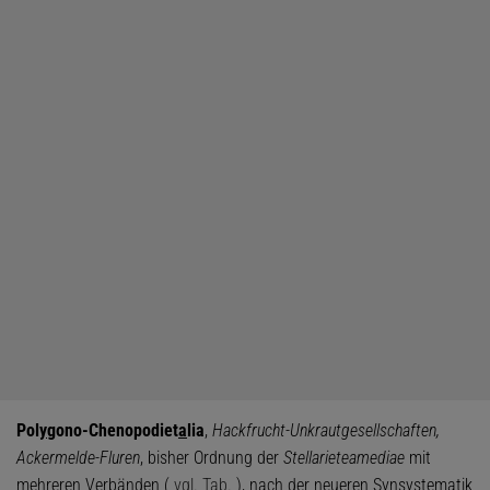
Pol
y
gono-Chenopodiet
a
lia
,
Hackfrucht-Unkrautgesellschaften,
Ackermelde-Fluren
, bisher Ordnung der
Stellarietea
mediae
mit
mehreren Verbänden (
vgl. Tab.
), nach der neueren Synsystematik