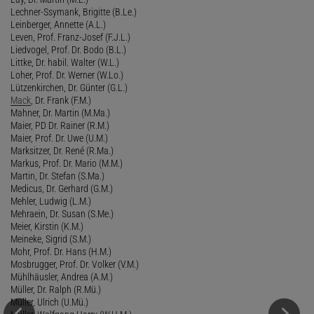
Lechner-Ssymank, Brigitte (B.Le.)
Leinberger, Annette (A.L.)
Leven, Prof. Franz-Josef (F.J.L.)
Liedvogel, Prof. Dr. Bodo (B.L.)
Littke, Dr. habil. Walter (W.L.)
Loher, Prof. Dr. Werner (W.Lo.)
Lützenkirchen, Dr. Günter (G.L.)
Mack
, Dr. Frank (F.M.)
Mahner, Dr. Martin (M.Ma.)
Maier, PD Dr. Rainer (R.M.)
Maier, Prof. Dr. Uwe (U.M.)
Marksitzer, Dr. René (R.Ma.)
Markus, Prof. Dr. Mario (M.M.)
Martin, Dr. Stefan (S.Ma.)
Medicus, Dr. Gerhard (G.M.)
Mehler, Ludwig (L.M.)
Mehraein, Dr. Susan (S.Me.)
Meier, Kirstin (K.M.)
Meineke, Sigrid (S.M.)
Mohr, Prof. Dr. Hans (H.M.)
Mosbrugger, Prof. Dr. Volker (V.M.)
Mühlhäusler, Andrea (A.M.)
Müller, Dr. Ralph (R.Mü.)
Müller, Ulrich (U.Mü.)