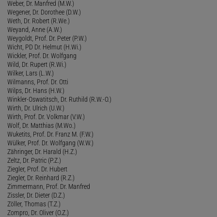
Weber, Dr. Manfred (M.W.)
Wegener, Dr. Dorothee (D.W.)
Weth, Dr. Robert (R.We.)
Weyand, Anne (A.W.)
Weygoldt, Prof. Dr. Peter (P.W.)
Wicht, PD Dr. Helmut (H.Wi.)
Wickler, Prof. Dr. Wolfgang
Wild, Dr. Rupert (R.Wi.)
Wilker, Lars (L.W.)
Wilmanns, Prof. Dr. Otti
Wilps, Dr. Hans (H.W.)
Winkler-Oswatitsch, Dr. Ruthild (R.W.-O.)
Wirth, Dr. Ulrich (U.W.)
Wirth, Prof. Dr. Volkmar (V.W.)
Wolf, Dr. Matthias (M.Wo.)
Wuketits, Prof. Dr. Franz M. (F.W.)
Wülker, Prof. Dr. Wolfgang (W.W.)
Zähringer, Dr. Harald (H.Z.)
Zeltz, Dr. Patric (P.Z.)
Ziegler, Prof. Dr. Hubert
Ziegler, Dr. Reinhard (R.Z.)
Zimmermann, Prof. Dr. Manfred
Zissler, Dr. Dieter (D.Z.)
Zöller, Thomas (T.Z.)
Zompro, Dr. Oliver (O.Z.)