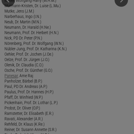
Müller, Wolfgang Harry (W.H.M.)
Murmann-Kristen, Dr. Luise (L.Mu.)
Mutke, Jens (J.M.)
Narberhaus, Ingo (I.N.)
Neub, Dr. Martin (M.N.)
Neumann, Dr. Harald (H.Ne.)
Neumann, Prof. Dr. Herbert (H.N.)
Nick, PD Dr. Peter (P.N.)
Nörenberg, Prof. Dr. Wolfgang (W.N.)
Nübler-Jung, Prof. Dr. Katharina (K.N.)
Oehler, Prof. Dr. Jochen (J.Oe.)
Oelze, Prof. Dr. Jürgen (J.O.)
Olenik, Dr. Claudia (C.O.)
Osche, Prof. Dr. Günther (G.O.)
Panesar
, Arne Raj
Panholzer, Bärbel (B.P.)
Paul, PD Dr. Andreas (A.P.)
Paulus, Prof. Dr. Hannes (H.P.)
Pfaff, Dr. Winfried (W.P.)
Pickenhain, Prof. Dr. Lothar (L.P.)
Probst, Dr. Oliver (O.P.)
Ramstetter, Dr. Elisabeth (E.R.)
Ravati, Alexander (A.R.)
Rehfeld, Dr. Klaus (K.Re.)
Reiner, Dr. Susann Annette (S.R.)