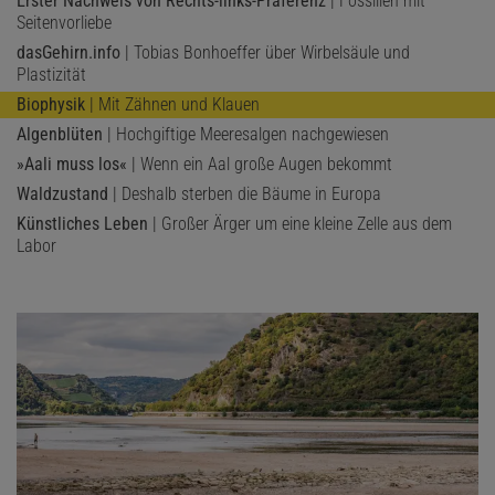
Erster Nachweis von Rechts-links-Präferenz
| Fossilien mit
Seitenvorliebe
dasGehirn.info
| Tobias Bonhoeffer über Wirbelsäule und
Plastizität
Biophysik
| Mit Zähnen und Klauen
Algenblüten
| Hochgiftige Meeresalgen nachgewiesen
»Aali muss los«
| Wenn ein Aal große Augen bekommt
Waldzustand
| Deshalb sterben die Bäume in Europa
Künstliches Leben
| Großer Ärger um eine kleine Zelle aus dem
Labor