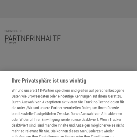
SPONSORED
PARTNERINHALTE
Anzeige
Ihre Privatsphäre ist uns wichtig
Wir und unsere
218
-Partner speichern und greifen auf personenbezogene
Daten wie Browserdaten oder eindeutige Kennungen auf Ihrem Gerät zu.
Durch Auswahl von Akzeptieren aktivieren Sie Tracking-Technologien für
die unter „Wir und unsere Partner verarbeiten Daten, um Ihnen Dienste
bereitzustellen“ aufgeführten Zwecke. Durch Auswahl von Alle ablehnen
oder Widerruf Ihrer Einwilligung werden diese deaktiviert. Wenn Tracker
deaktiviert sind, sind manche Inhalte und Anzeigen möglicherweise nicht
mehr so relevant für Sie. Sie können dieses Menü jederzeit wieder
aufrufen, um Ihre Einstellungen zu ändern oder Ihre Einwilligung zu