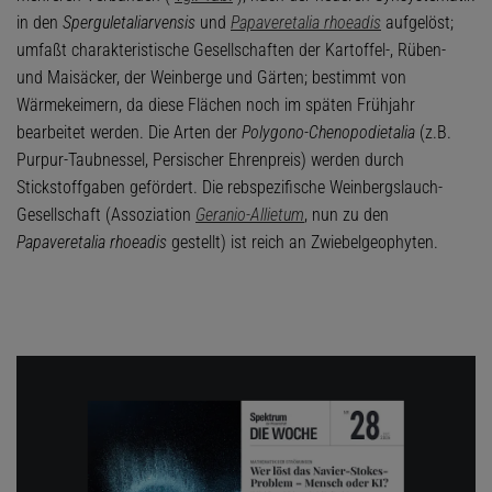
in den
Sperguletali
arvensis
und
Papaveretalia rhoeadis
aufgelöst;
umfaßt charakteristische Gesellschaften der Kartoffel-, Rüben-
und Maisäcker, der Weinberge und Gärten; bestimmt von
Wärmekeimern, da diese Flächen noch im späten Frühjahr
bearbeitet werden. Die Arten der
Polygono-Chenopodietalia
(z.B.
Purpur-Taubnessel, Persischer Ehrenpreis) werden durch
Stickstoffgaben gefördert. Die rebspezifische Weinbergslauch-
Gesellschaft (Assoziation
Geranio-Allietum
, nun zu den
Papaveretalia rhoeadis
gestellt) ist reich an Zwiebelgeophyten.