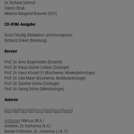
Dr. Richard Schmid
Hanns Strub
Melanie Waigand-Brauner (EDV)
CD-ROM-Ausgabe:
Doris Freudig (Redaktion und Konzeption)
Richard Zinken (Beratung)
Berater
Prof. Dr. Arno Bogenrieder (Botanik)
Prof. Dr. Klaus-Günter Collatz (Zoologie)
Prof. Dr. Hans Kössel (†) (Biochemie, Molekularbiologie)
Prof. Dr. Uwe Maier (Biochemie, Molekularbiologie)
Prof. Dr. Günther Osche (Zoologie)
Prof. Dr. Georg Schön (Mikrobiologie)
Autoren
[
abc
] [
def
] [
ghi
] [
jkl
] [
mno
] [
pqr
] [
stuv
] [
wxyz
]
Anhäuser
, Marcus (M.A.)
Arnheim, Dr. Katharina (K.A.)
Becker-Follmann, Dr. Johannes (J.B.-F.)