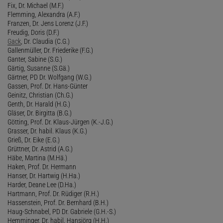
Fix, Dr. Michael (M.F.)
Flemming, Alexandra (A.F.)
Franzen, Dr. Jens Lorenz (J.F.)
Freudig, Doris (D.F.)
Gack
, Dr. Claudia (C.G.)
Gallenmüller, Dr. Friederike (F.G.)
Ganter, Sabine (S.G.)
Gärtig, Susanne (S.Gä.)
Gärtner, PD Dr. Wolfgang (W.G.)
Gassen, Prof. Dr. Hans-Günter
Geinitz, Christian (Ch.G.)
Genth, Dr. Harald (H.G.)
Gläser, Dr. Birgitta (B.G.)
Götting, Prof. Dr. Klaus-Jürgen (K.-J.G.)
Grasser, Dr. habil. Klaus (K.G.)
Grieß, Dr. Eike (E.G.)
Grüttner, Dr. Astrid (A.G.)
Häbe, Martina (M.Hä.)
Haken, Prof. Dr. Hermann
Hanser, Dr. Hartwig (H.Ha.)
Harder, Deane Lee (D.Ha.)
Hartmann, Prof. Dr. Rüdiger (R.H.)
Hassenstein, Prof. Dr. Bernhard (B.H.)
Haug-Schnabel, PD Dr. Gabriele (G.H.-S.)
Hemminger, Dr. habil. Hansjörg (H.H.)