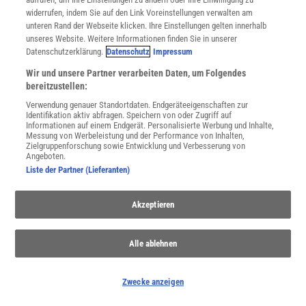
widerrufen, indem Sie auf den Link Voreinstellungen verwalten am
NACH OBEN
unteren Rand der Webseite klicken. Ihre Einstellungen gelten innerhalb
unseres Website. Weitere Informationen finden Sie in unserer
Datenschutzerklärung.
Datenschutz
Impressum
Für Sie im Spektrum-Shop und am Kiosk:
Wir und unsere Partner verarbeiten Daten, um Folgendes
bereitzustellen:
Verwendung genauer Standortdaten. Endgeräteeigenschaften zur
Identifikation aktiv abfragen. Speichern von oder Zugriff auf
Informationen auf einem Endgerät. Personalisierte Werbung und Inhalte,
Messung von Werbeleistung und der Performance von Inhalten,
Zielgruppenforschung sowie Entwicklung und Verbesserung von
Angeboten.
Liste der Partner (Lieferanten)
WEITERE NEUERSCHEINUNGEN
SPEKTRUM SHOP
Akzeptieren
Spektrum
.de-Newsletter abonnieren
Alle ablehnen
JETZT ANMELDEN!
Zwecke anzeigen
Sie können unsere Newsletter jederzeit wieder abbestellen. Infos zu unserem Umgang
mit Ihren personenbezogenen Daten finden Sie in unserer
Datenschutzerklärung
.