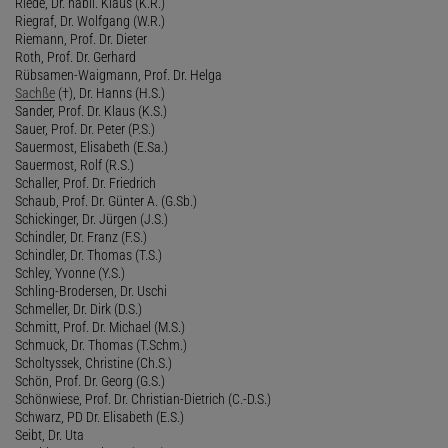
Riede, Dr. habil. Klaus (K.R.)
Riegraf, Dr. Wolfgang (W.R.)
Riemann, Prof. Dr. Dieter
Roth, Prof. Dr. Gerhard
Rübsamen-Waigmann, Prof. Dr. Helga
Sachße
(†), Dr. Hanns (H.S.)
Sander, Prof. Dr. Klaus (K.S.)
Sauer, Prof. Dr. Peter (P.S.)
Sauermost, Elisabeth (E.Sa.)
Sauermost, Rolf (R.S.)
Schaller, Prof. Dr. Friedrich
Schaub, Prof. Dr. Günter A. (G.Sb.)
Schickinger, Dr. Jürgen (J.S.)
Schindler, Dr. Franz (F.S.)
Schindler, Dr. Thomas (T.S.)
Schley, Yvonne (Y.S.)
Schling-Brodersen, Dr. Uschi
Schmeller, Dr. Dirk (D.S.)
Schmitt, Prof. Dr. Michael (M.S.)
Schmuck, Dr. Thomas (T.Schm.)
Scholtyssek, Christine (Ch.S.)
Schön, Prof. Dr. Georg (G.S.)
Schönwiese, Prof. Dr. Christian-Dietrich (C.-D.S.)
Schwarz, PD Dr. Elisabeth (E.S.)
Seibt, Dr. Uta