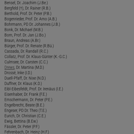
Bensel, Dr. Joachim (J.Be.)
Bergfeld (†), Dr. Rainer (R.B.)
Berthold, Prof. Dr. Peter (P.B.)
Bogenrieder, Prof. Dr. Arno (A.B.)
Bohrmann, PD Dr. Johannes (J.B.)
Bonk, Dr. Michael (M.B.)
Born, Prof. Dr. Jan (J.Bo.)
Braun, Andreas (A.Br.)
Bürger, Prof. Dr. Renate (R.Bü.)
Cassada, Dr. Randall (R.C.)
Collatz, Prof. Dr. Klaus-Günter (K.-G.C.)
Culmsee, Dr. Carsten (C.C.)
Drews
, Dr. Martina (M.D.)
Drossé, Inke (I.D.)
Duell-Pfaff, Dr. Nixe (N.D.)
Duffner, Dr. Klaus (K.D.)
Eibl-Eibesfeldt, Prof. Dr. Irenäus (I.E.)
Eisenhaber, Dr. Frank (F.E.)
Emschermann, Dr. Peter (P.E.)
Engelbrecht, Beate (B.E.)
Engeser, PD Dr. Theo (T.E.)
Eurich, Dr. Christian (C.E.)
Ewig, Bettina (B.Ew.)
Fässler, Dr. Peter (P.F.)
Fehrenbach, Dr. Heinz (H.F.)