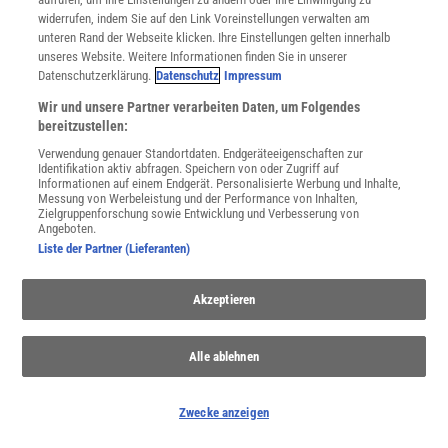
widerrufen, indem Sie auf den Link Voreinstellungen verwalten am
unteren Rand der Webseite klicken. Ihre Einstellungen gelten innerhalb
unseres Website. Weitere Informationen finden Sie in unserer
Datenschutzerklärung.
Datenschutz
Impressum
Wir und unsere Partner verarbeiten Daten, um Folgendes
bereitzustellen:
WEITERE NEUERSCHEINUNGEN
SPEKTRUM SHOP
Verwendung genauer Standortdaten. Endgeräteeigenschaften zur
Identifikation aktiv abfragen. Speichern von oder Zugriff auf
Informationen auf einem Endgerät. Personalisierte Werbung und Inhalte,
Messung von Werbeleistung und der Performance von Inhalten,
Spektrum
.de-Newsletter abonnieren
Zielgruppenforschung sowie Entwicklung und Verbesserung von
Angeboten.
Liste der Partner (Lieferanten)
JETZT ANMELDEN!
Akzeptieren
Sie können unsere Newsletter jederzeit wieder abbestellen. Infos zu unserem Umgang
mit Ihren personenbezogenen Daten finden Sie in unserer
Datenschutzerklärung
.
Alle ablehnen
SERVICES
Zwecke anzeigen
Newsletter
Kontakt