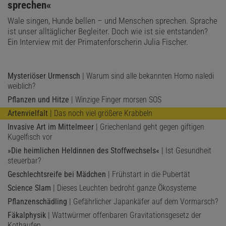
sprechen«
Wale singen, Hunde bellen – und Menschen sprechen. Sprache
ist unser alltäglicher Begleiter. Doch wie ist sie entstanden?
Ein Interview mit der Primatenforscherin Julia Fischer.
Mysteriöser Urmensch
| Warum sind alle bekannten Homo naledi
weiblich?
Pflanzen und Hitze
| Winzige Finger morsen SOS
Artenvielfalt
| Das noch viel größere Krabbeln
Invasive Art im Mittelmeer
| Griechenland geht gegen giftigen
Kugelfisch vor
»Die heimlichen Heldinnen des Stoffwechsels«
| Ist Gesundheit
steuerbar?
Geschlechtsreife bei Mädchen
| Frühstart in die Pubertät
Science Slam
| Dieses Leuchten bedroht ganze Ökosysteme
Pflanzenschädling
| Gefährlicher Japankäfer auf dem Vormarsch?
Fäkalphysik
| Wattwürmer offenbaren Gravitationsgesetz der
Kothaufen