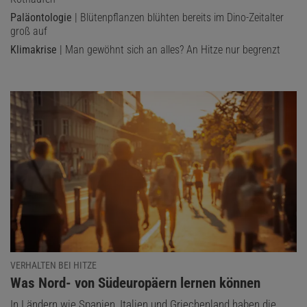
Paläontologie
| Blütenpflanzen blühten bereits im Dino-Zeitalter
groß auf
Klimakrise
| Man gewöhnt sich an alles? An Hitze nur begrenzt
VERHALTEN BEI HITZE
:
Was Nord- von Südeuropäern lernen können
In Ländern wie Spanien, Italien und Griechenland haben die