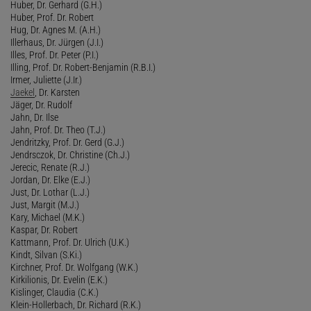
Huber, Dr. Gerhard (G.H.)
Huber, Prof. Dr. Robert
Hug, Dr. Agnes M. (A.H.)
Illerhaus, Dr. Jürgen (J.I.)
Illes, Prof. Dr. Peter (P.I.)
Illing, Prof. Dr. Robert-Benjamin (R.B.I.)
Irmer, Juliette (J.Ir.)
Jaekel
, Dr. Karsten
Jäger, Dr. Rudolf
Jahn, Dr. Ilse
Jahn, Prof. Dr. Theo (T.J.)
Jendritzky, Prof. Dr. Gerd (G.J.)
Jendrsczok, Dr. Christine (Ch.J.)
Jerecic, Renate (R.J.)
Jordan, Dr. Elke (E.J.)
Just, Dr. Lothar (L.J.)
Just, Margit (M.J.)
Kary, Michael (M.K.)
Kaspar, Dr. Robert
Kattmann, Prof. Dr. Ulrich (U.K.)
Kindt, Silvan (S.Ki.)
Kirchner, Prof. Dr. Wolfgang (W.K.)
Kirkilionis, Dr. Evelin (E.K.)
Kislinger, Claudia (C.K.)
Klein-Hollerbach, Dr. Richard (R.K.)