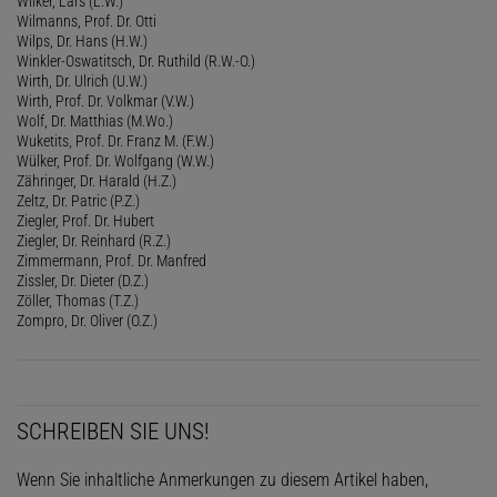
Wilker, Lars (L.W.)
Wilmanns, Prof. Dr. Otti
Wilps, Dr. Hans (H.W.)
Winkler-Oswatitsch, Dr. Ruthild (R.W.-O.)
Wirth, Dr. Ulrich (U.W.)
Wirth, Prof. Dr. Volkmar (V.W.)
Wolf, Dr. Matthias (M.Wo.)
Wuketits, Prof. Dr. Franz M. (F.W.)
Wülker, Prof. Dr. Wolfgang (W.W.)
Zähringer, Dr. Harald (H.Z.)
Zeltz, Dr. Patric (P.Z.)
Ziegler, Prof. Dr. Hubert
Ziegler, Dr. Reinhard (R.Z.)
Zimmermann, Prof. Dr. Manfred
Zissler, Dr. Dieter (D.Z.)
Zöller, Thomas (T.Z.)
Zompro, Dr. Oliver (O.Z.)
SCHREIBEN SIE UNS!
Wenn Sie inhaltliche Anmerkungen zu diesem Artikel haben,