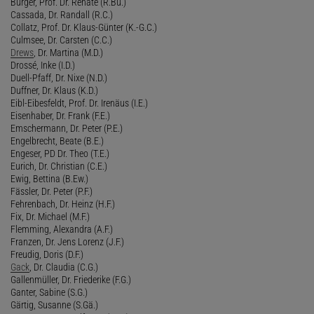
Bürger, Prof. Dr. Renate (R.Bü.)
Cassada, Dr. Randall (R.C.)
Collatz, Prof. Dr. Klaus-Günter (K.-G.C.)
Culmsee, Dr. Carsten (C.C.)
Drews
, Dr. Martina (M.D.)
Drossé, Inke (I.D.)
Duell-Pfaff, Dr. Nixe (N.D.)
Duffner, Dr. Klaus (K.D.)
Eibl-Eibesfeldt, Prof. Dr. Irenäus (I.E.)
Eisenhaber, Dr. Frank (F.E.)
Emschermann, Dr. Peter (P.E.)
Engelbrecht, Beate (B.E.)
Engeser, PD Dr. Theo (T.E.)
Eurich, Dr. Christian (C.E.)
Ewig, Bettina (B.Ew.)
Fässler, Dr. Peter (P.F.)
Fehrenbach, Dr. Heinz (H.F.)
Fix, Dr. Michael (M.F.)
Flemming, Alexandra (A.F.)
Franzen, Dr. Jens Lorenz (J.F.)
Freudig, Doris (D.F.)
Gack
, Dr. Claudia (C.G.)
Gallenmüller, Dr. Friederike (F.G.)
Ganter, Sabine (S.G.)
Gärtig, Susanne (S.Gä.)