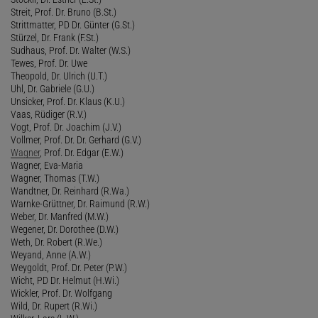
Streit, Prof. Dr. Bruno (B.St.)
Strittmatter, PD Dr. Günter (G.St.)
Stürzel, Dr. Frank (F.St.)
Sudhaus, Prof. Dr. Walter (W.S.)
Tewes, Prof. Dr. Uwe
Theopold, Dr. Ulrich (U.T.)
Uhl, Dr. Gabriele (G.U.)
Unsicker, Prof. Dr. Klaus (K.U.)
Vaas, Rüdiger (R.V.)
Vogt, Prof. Dr. Joachim (J.V.)
Vollmer, Prof. Dr. Dr. Gerhard (G.V.)
Wagner
, Prof. Dr. Edgar (E.W.)
Wagner, Eva-Maria
Wagner, Thomas (T.W.)
Wandtner, Dr. Reinhard (R.Wa.)
Warnke-Grüttner, Dr. Raimund (R.W.)
Weber, Dr. Manfred (M.W.)
Wegener, Dr. Dorothee (D.W.)
Weth, Dr. Robert (R.We.)
Weyand, Anne (A.W.)
Weygoldt, Prof. Dr. Peter (P.W.)
Wicht, PD Dr. Helmut (H.Wi.)
Wickler, Prof. Dr. Wolfgang
Wild, Dr. Rupert (R.Wi.)