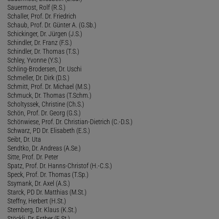
Sauermost, Rolf (R.S.)
Schaller, Prof. Dr. Friedrich
Schaub, Prof. Dr. Günter A. (G.Sb.)
Schickinger, Dr. Jürgen (J.S.)
Schindler, Dr. Franz (F.S.)
Schindler, Dr. Thomas (T.S.)
Schley, Yvonne (Y.S.)
Schling-Brodersen, Dr. Uschi
Schmeller, Dr. Dirk (D.S.)
Schmitt, Prof. Dr. Michael (M.S.)
Schmuck, Dr. Thomas (T.Schm.)
Scholtyssek, Christine (Ch.S.)
Schön, Prof. Dr. Georg (G.S.)
Schönwiese, Prof. Dr. Christian-Dietrich (C.-D.S.)
Schwarz, PD Dr. Elisabeth (E.S.)
Seibt, Dr. Uta
Sendtko, Dr. Andreas (A.Se.)
Sitte, Prof. Dr. Peter
Spatz, Prof. Dr. Hanns-Christof (H.-C.S.)
Speck, Prof. Dr. Thomas (T.Sp.)
Ssymank, Dr. Axel (A.S.)
Starck, PD Dr. Matthias (M.St.)
Steffny, Herbert (H.St.)
Sternberg, Dr. Klaus (K.St.)
Stöckli, Dr. Esther (E.St.)