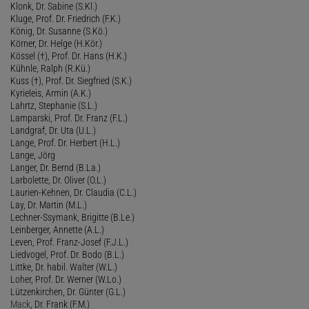
Klonk, Dr. Sabine (S.Kl.)
Kluge, Prof. Dr. Friedrich (F.K.)
König, Dr. Susanne (S.Kö.)
Körner, Dr. Helge (H.Kör.)
Kössel (†), Prof. Dr. Hans (H.K.)
Kühnle, Ralph (R.Kü.)
Kuss (†), Prof. Dr. Siegfried (S.K.)
Kyrieleis, Armin (A.K.)
Lahrtz, Stephanie (S.L.)
Lamparski, Prof. Dr. Franz (F.L.)
Landgraf, Dr. Uta (U.L.)
Lange, Prof. Dr. Herbert (H.L.)
Lange, Jörg
Langer, Dr. Bernd (B.La.)
Larbolette, Dr. Oliver (O.L.)
Laurien-Kehnen, Dr. Claudia (C.L.)
Lay, Dr. Martin (M.L.)
Lechner-Ssymank, Brigitte (B.Le.)
Leinberger, Annette (A.L.)
Leven, Prof. Franz-Josef (F.J.L.)
Liedvogel, Prof. Dr. Bodo (B.L.)
Littke, Dr. habil. Walter (W.L.)
Loher, Prof. Dr. Werner (W.Lo.)
Lützenkirchen, Dr. Günter (G.L.)
Mack
, Dr. Frank (F.M.)