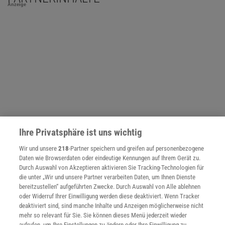
Anzeige
Ihre Privatsphäre ist uns wichtig
Wir und unsere
218
-Partner speichern und greifen auf personenbezogene
Daten wie Browserdaten oder eindeutige Kennungen auf Ihrem Gerät zu.
Durch Auswahl von Akzeptieren aktivieren Sie Tracking-Technologien für
NACH OBEN
die unter „Wir und unsere Partner verarbeiten Daten, um Ihnen Dienste
bereitzustellen“ aufgeführten Zwecke. Durch Auswahl von Alle ablehnen
oder Widerruf Ihrer Einwilligung werden diese deaktiviert. Wenn Tracker
deaktiviert sind, sind manche Inhalte und Anzeigen möglicherweise nicht
Für Sie im Spektrum-Shop und am Kiosk:
mehr so relevant für Sie. Sie können dieses Menü jederzeit wieder
aufrufen, um Ihre Einstellungen zu ändern oder Ihre Einwilligung zu