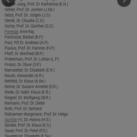
Nübler-Jung, Prof. Dr. Katharina (K.N.)
Oehler, Prof. Dr. Jochen (J.Oe.)
Oelze, Prof. Dr. Jürgen (J.O.)
Olenik, Dr. Claudia (C.O.)
Osche, Prof. Dr. Günther (G.O.)
Panesar
, Arne Raj
Panholzer, Bärbel (B.P.)
Paul, PD Dr. Andreas (A.P.)
Paulus, Prof. Dr. Hannes (H.P.)
Pfaff, Dr. Winfried (W.P.)
Pickenhain, Prof. Dr. Lothar (L.P.)
Probst, Dr. Oliver (O.P.)
Ramstetter, Dr. Elisabeth (E.R.)
Ravati, Alexander (A.R.)
Rehfeld, Dr. Klaus (K.Re.)
Reiner, Dr. Susann Annette (S.R.)
Riede, Dr. habil. Klaus (K.R.)
Riegraf, Dr. Wolfgang (W.R.)
Riemann, Prof. Dr. Dieter
Roth, Prof. Dr. Gerhard
Rübsamen-Waigmann, Prof. Dr. Helga
Sachße
(†), Dr. Hanns (H.S.)
Sander, Prof. Dr. Klaus (K.S.)
Sauer, Prof. Dr. Peter (P.S.)
Sauermost, Elisabeth (E.Sa.)