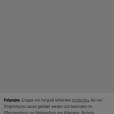
Polyox
i
ne
, Gruppe von fungizid wirkenden
Antibiotika
, die von
Streptomyces cacaoi
gebildet werden und besonders im
Pflanzenschutz zur Bekämpfung von
Alternaria-, Botrytis-,