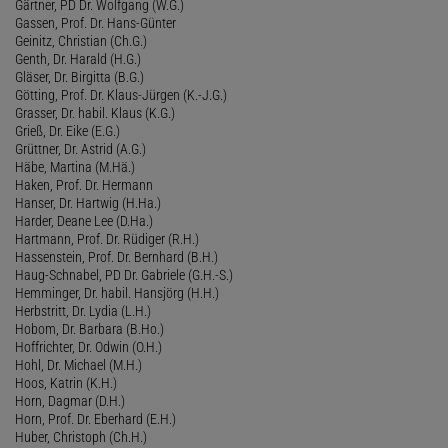
Gärtner, PD Dr. Wolfgang (W.G.)
Gassen, Prof. Dr. Hans-Günter
Geinitz, Christian (Ch.G.)
Genth, Dr. Harald (H.G.)
Gläser, Dr. Birgitta (B.G.)
Götting, Prof. Dr. Klaus-Jürgen (K.-J.G.)
Grasser, Dr. habil. Klaus (K.G.)
Grieß, Dr. Eike (E.G.)
Grüttner, Dr. Astrid (A.G.)
Häbe, Martina (M.Hä.)
Haken, Prof. Dr. Hermann
Hanser, Dr. Hartwig (H.Ha.)
Harder, Deane Lee (D.Ha.)
Hartmann, Prof. Dr. Rüdiger (R.H.)
Hassenstein, Prof. Dr. Bernhard (B.H.)
Haug-Schnabel, PD Dr. Gabriele (G.H.-S.)
Hemminger, Dr. habil. Hansjörg (H.H.)
Herbstritt, Dr. Lydia (L.H.)
Hobom, Dr. Barbara (B.Ho.)
Hoffrichter, Dr. Odwin (O.H.)
Hohl, Dr. Michael (M.H.)
Hoos, Katrin (K.H.)
Horn, Dagmar (D.H.)
Horn, Prof. Dr. Eberhard (E.H.)
Huber, Christoph (Ch.H.)