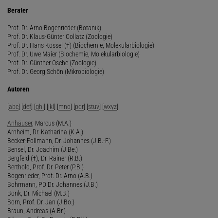
Berater
Prof. Dr. Arno Bogenrieder (Botanik)
Prof. Dr. Klaus-Günter Collatz (Zoologie)
Prof. Dr. Hans Kössel (†) (Biochemie, Molekularbiologie)
Prof. Dr. Uwe Maier (Biochemie, Molekularbiologie)
Prof. Dr. Günther Osche (Zoologie)
Prof. Dr. Georg Schön (Mikrobiologie)
Autoren
[
abc
] [
def
] [
ghi
] [
jkl
] [
mno
] [
pqr
] [
stuv
] [
wxyz
]
Anhäuser
, Marcus (M.A.)
Arnheim, Dr. Katharina (K.A.)
Becker-Follmann, Dr. Johannes (J.B.-F.)
Bensel, Dr. Joachim (J.Be.)
Bergfeld (†), Dr. Rainer (R.B.)
Berthold, Prof. Dr. Peter (P.B.)
Bogenrieder, Prof. Dr. Arno (A.B.)
Bohrmann, PD Dr. Johannes (J.B.)
Bonk, Dr. Michael (M.B.)
Born, Prof. Dr. Jan (J.Bo.)
Braun, Andreas (A.Br.)