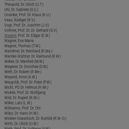
Theopold, Dr. Ulrich (U.T.)
Uhl, Dr. Gabriele (G.U.)
Unsicker, Prof. Dr. Klaus (K.U.)
Vaas, Rüdiger (R.V.)
Vogt, Prof. Dr. Joachim (J.V.)
Vollmer, Prof. Dr. Dr. Gerhard (G.V.)
Wagner
, Prof. Dr. Edgar (E.W.)
Wagner, Eva-Maria
Wagner, Thomas (T.W.)
Wandtner, Dr. Reinhard (R.Wa.)
Warnke-Grüttner, Dr. Raimund (R.W.)
Weber, Dr. Manfred (M.W.)
Wegener, Dr. Dorothee (D.W.)
Weth, Dr. Robert (R.We.)
Weyand, Anne (A.W.)
Weygoldt, Prof. Dr. Peter (P.W.)
Wicht, PD Dr. Helmut (H.Wi.)
Wickler, Prof. Dr. Wolfgang
Wild, Dr. Rupert (R.Wi.)
Wilker, Lars (L.W.)
Wilmanns, Prof. Dr. Otti
Wilps, Dr. Hans (H.W.)
Winkler-Oswatitsch, Dr. Ruthild (R.W.-O.)
Wirth, Dr. Ulrich (U.W.)
Wirth, Prof. Dr. Volkmar (V.W.)