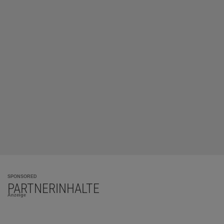
SPONSORED
PARTNERINHALTE
Anzeige