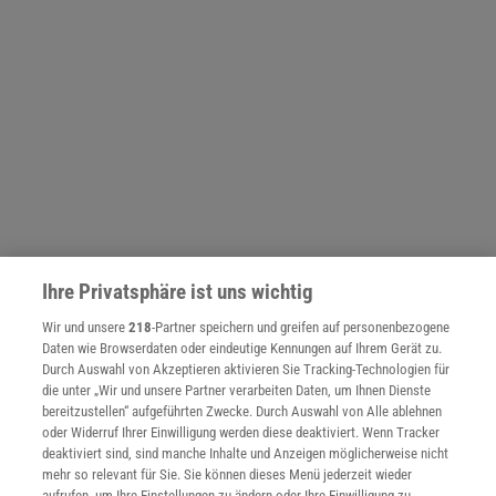
Ihre Privatsphäre ist uns wichtig
NACH OBEN
Wir und unsere
218
-Partner speichern und greifen auf personenbezogene
Daten wie Browserdaten oder eindeutige Kennungen auf Ihrem Gerät zu.
Durch Auswahl von Akzeptieren aktivieren Sie Tracking-Technologien für
Für Sie im Spektrum-Shop und am Kiosk:
die unter „Wir und unsere Partner verarbeiten Daten, um Ihnen Dienste
bereitzustellen“ aufgeführten Zwecke. Durch Auswahl von Alle ablehnen
oder Widerruf Ihrer Einwilligung werden diese deaktiviert. Wenn Tracker
deaktiviert sind, sind manche Inhalte und Anzeigen möglicherweise nicht
mehr so relevant für Sie. Sie können dieses Menü jederzeit wieder
aufrufen, um Ihre Einstellungen zu ändern oder Ihre Einwilligung zu