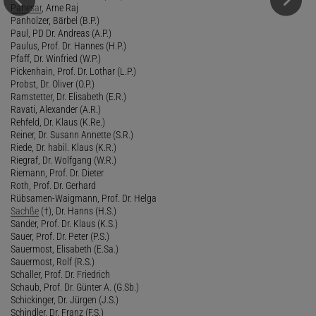
Panesar
, Arne Raj
Panholzer, Bärbel (B.P.)
Paul, PD Dr. Andreas (A.P.)
Paulus, Prof. Dr. Hannes (H.P.)
Pfaff, Dr. Winfried (W.P.)
Pickenhain, Prof. Dr. Lothar (L.P.)
Probst, Dr. Oliver (O.P.)
Ramstetter, Dr. Elisabeth (E.R.)
Ravati, Alexander (A.R.)
Rehfeld, Dr. Klaus (K.Re.)
Reiner, Dr. Susann Annette (S.R.)
Riede, Dr. habil. Klaus (K.R.)
Riegraf, Dr. Wolfgang (W.R.)
Riemann, Prof. Dr. Dieter
Roth, Prof. Dr. Gerhard
Rübsamen-Waigmann, Prof. Dr. Helga
Sachße
(†), Dr. Hanns (H.S.)
Sander, Prof. Dr. Klaus (K.S.)
Sauer, Prof. Dr. Peter (P.S.)
Sauermost, Elisabeth (E.Sa.)
Sauermost, Rolf (R.S.)
Schaller, Prof. Dr. Friedrich
Schaub, Prof. Dr. Günter A. (G.Sb.)
Schickinger, Dr. Jürgen (J.S.)
Schindler, Dr. Franz (F.S.)