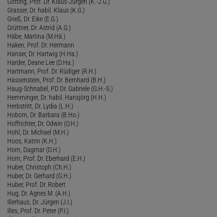
Götting, Prof. Dr. Klaus-Jürgen (K.-J.G.)
Grasser, Dr. habil. Klaus (K.G.)
Grieß, Dr. Eike (E.G.)
Grüttner, Dr. Astrid (A.G.)
Häbe, Martina (M.Hä.)
Haken, Prof. Dr. Hermann
Hanser, Dr. Hartwig (H.Ha.)
Harder, Deane Lee (D.Ha.)
Hartmann, Prof. Dr. Rüdiger (R.H.)
Hassenstein, Prof. Dr. Bernhard (B.H.)
Haug-Schnabel, PD Dr. Gabriele (G.H.-S.)
Hemminger, Dr. habil. Hansjörg (H.H.)
Herbstritt, Dr. Lydia (L.H.)
Hobom, Dr. Barbara (B.Ho.)
Hoffrichter, Dr. Odwin (O.H.)
Hohl, Dr. Michael (M.H.)
Hoos, Katrin (K.H.)
Horn, Dagmar (D.H.)
Horn, Prof. Dr. Eberhard (E.H.)
Huber, Christoph (Ch.H.)
Huber, Dr. Gerhard (G.H.)
Huber, Prof. Dr. Robert
Hug, Dr. Agnes M. (A.H.)
Illerhaus, Dr. Jürgen (J.I.)
Illes, Prof. Dr. Peter (P.I.)