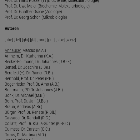
Prof. Dr. Hans Kössel (†) (Biochemie, Molekularbiologie)
Prof. Dr. Uwe Maier (Biochemie, Molekularbiologie)
Prof. Dr. Günther Osche (Zoologie)
Prof. Dr. Georg Schön (Mikrobiologie)
Autoren
[
abc
] [
def
] [
ghi
] [
jkl
] [
mno
] [
pqr
] [
stuv
] [
wxyz
]
Anhäuser
, Marcus (M.A.)
Arnheim, Dr. Katharina (K.A.)
Becker-Follmann, Dr. Johannes (J.B.-F.)
Bensel, Dr. Joachim (J.Be.)
Bergfeld (†), Dr. Rainer (R.B.)
Berthold, Prof. Dr. Peter (P.B.)
Bogenrieder, Prof. Dr. Arno (A.B.)
Bohrmann, PD Dr. Johannes (J.B.)
Bonk, Dr. Michael (M.B.)
Born, Prof. Dr. Jan (J.Bo.)
Braun, Andreas (A.Br.)
Bürger, Prof. Dr. Renate (R.Bü.)
Cassada, Dr. Randall (R.C.)
Collatz, Prof. Dr. Klaus-Günter (K.-G.C.)
Culmsee, Dr. Carsten (C.C.)
Drews
, Dr. Martina (M.D.)