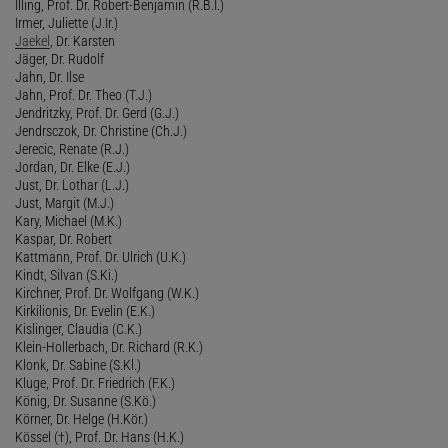
Illing, Prof. Dr. Robert-Benjamin (R.B.I.)
Irmer, Juliette (J.Ir.)
Jaekel
, Dr. Karsten
Jäger, Dr. Rudolf
Jahn, Dr. Ilse
Jahn, Prof. Dr. Theo (T.J.)
Jendritzky, Prof. Dr. Gerd (G.J.)
Jendrsczok, Dr. Christine (Ch.J.)
Jerecic, Renate (R.J.)
Jordan, Dr. Elke (E.J.)
Just, Dr. Lothar (L.J.)
Just, Margit (M.J.)
Kary, Michael (M.K.)
Kaspar, Dr. Robert
Kattmann, Prof. Dr. Ulrich (U.K.)
Kindt, Silvan (S.Ki.)
Kirchner, Prof. Dr. Wolfgang (W.K.)
Kirkilionis, Dr. Evelin (E.K.)
Kislinger, Claudia (C.K.)
Klein-Hollerbach, Dr. Richard (R.K.)
Klonk, Dr. Sabine (S.Kl.)
Kluge, Prof. Dr. Friedrich (F.K.)
König, Dr. Susanne (S.Kö.)
Körner, Dr. Helge (H.Kör.)
Kössel (†), Prof. Dr. Hans (H.K.)