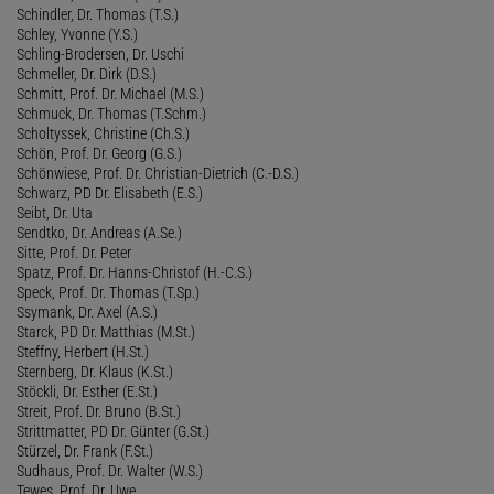
Schindler, Dr. Thomas (T.S.)
Schley, Yvonne (Y.S.)
Schling-Brodersen, Dr. Uschi
Schmeller, Dr. Dirk (D.S.)
Schmitt, Prof. Dr. Michael (M.S.)
Schmuck, Dr. Thomas (T.Schm.)
Scholtyssek, Christine (Ch.S.)
Schön, Prof. Dr. Georg (G.S.)
Schönwiese, Prof. Dr. Christian-Dietrich (C.-D.S.)
Schwarz, PD Dr. Elisabeth (E.S.)
Seibt, Dr. Uta
Sendtko, Dr. Andreas (A.Se.)
Sitte, Prof. Dr. Peter
Spatz, Prof. Dr. Hanns-Christof (H.-C.S.)
Speck, Prof. Dr. Thomas (T.Sp.)
Ssymank, Dr. Axel (A.S.)
Starck, PD Dr. Matthias (M.St.)
Steffny, Herbert (H.St.)
Sternberg, Dr. Klaus (K.St.)
Stöckli, Dr. Esther (E.St.)
Streit, Prof. Dr. Bruno (B.St.)
Strittmatter, PD Dr. Günter (G.St.)
Stürzel, Dr. Frank (F.St.)
Sudhaus, Prof. Dr. Walter (W.S.)
Tewes, Prof. Dr. Uwe