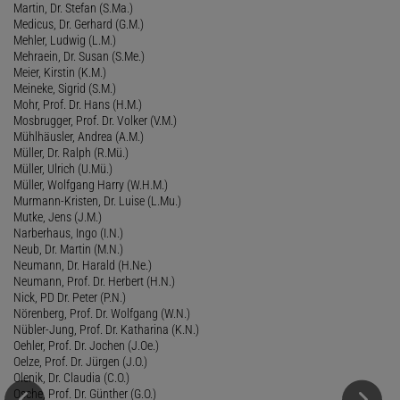
Martin, Dr. Stefan (S.Ma.)
Medicus, Dr. Gerhard (G.M.)
Mehler, Ludwig (L.M.)
Mehraein, Dr. Susan (S.Me.)
Meier, Kirstin (K.M.)
Meineke, Sigrid (S.M.)
Mohr, Prof. Dr. Hans (H.M.)
Mosbrugger, Prof. Dr. Volker (V.M.)
Mühlhäusler, Andrea (A.M.)
Müller, Dr. Ralph (R.Mü.)
Müller, Ulrich (U.Mü.)
Müller, Wolfgang Harry (W.H.M.)
Murmann-Kristen, Dr. Luise (L.Mu.)
Mutke, Jens (J.M.)
Narberhaus, Ingo (I.N.)
Neub, Dr. Martin (M.N.)
Neumann, Dr. Harald (H.Ne.)
Neumann, Prof. Dr. Herbert (H.N.)
Nick, PD Dr. Peter (P.N.)
Nörenberg, Prof. Dr. Wolfgang (W.N.)
Nübler-Jung, Prof. Dr. Katharina (K.N.)
Oehler, Prof. Dr. Jochen (J.Oe.)
Oelze, Prof. Dr. Jürgen (J.O.)
Olenik, Dr. Claudia (C.O.)
Osche, Prof. Dr. Günther (G.O.)