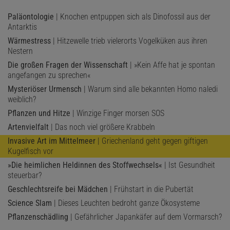
Paläontologie
| Knochen entpuppen sich als Dinofossil aus der
Antarktis
Wärmestress
| Hitzewelle trieb vielerorts Vogelküken aus ihren
Nestern
Die großen Fragen der Wissenschaft
| »Kein Affe hat je spontan
angefangen zu sprechen«
Mysteriöser Urmensch
| Warum sind alle bekannten Homo naledi
weiblich?
Pflanzen und Hitze
| Winzige Finger morsen SOS
Artenvielfalt
| Das noch viel größere Krabbeln
Invasive Art im Mittelmeer
| Griechenland geht gegen giftigen
Kugelfisch vor
»Die heimlichen Heldinnen des Stoffwechsels«
| Ist Gesundheit
steuerbar?
Geschlechtsreife bei Mädchen
| Frühstart in die Pubertät
Science Slam
| Dieses Leuchten bedroht ganze Ökosysteme
Pflanzenschädling
| Gefährlicher Japankäfer auf dem Vormarsch?