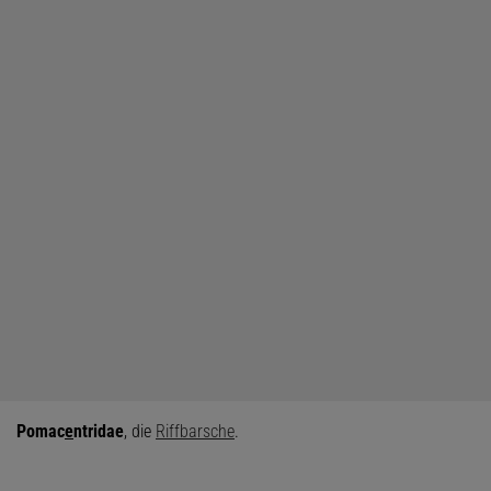
Pomac
e
ntridae
, die
Riffbarsche
.