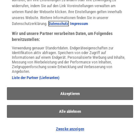
widerrufen, indem Sie auf den Link Voreinstellungen verwalten am
unteren Rand der Webseite klicken. Ihre Einstellungen gelten innerhalb
unseres Website. Weitere Informationen finden Sie in unserer
WEITERE NEUERSCHEINUNGEN
SPEKTRUM SHOP
Datenschutzerklärung.
Datenschutz
Impressum
Wir und unsere Partner verarbeiten Daten, um Folgendes
bereitzustellen:
Spektrum
.de-Newsletter abonnieren
Verwendung genauer Standortdaten. Endgeräteeigenschaften zur
Identifikation aktiv abfragen. Speichern von oder Zugriff auf
Informationen auf einem Endgerät. Personalisierte Werbung und Inhalte,
JETZT ANMELDEN!
Messung von Werbeleistung und der Performance von Inhalten,
Zielgruppenforschung sowie Entwicklung und Verbesserung von
Angeboten.
Sie können unsere Newsletter jederzeit wieder abbestellen. Infos zu unserem Umgang
mit Ihren personenbezogenen Daten finden Sie in unserer
Datenschutzerklärung
.
Liste der Partner (Lieferanten)
Akzeptieren
SERVICES
Newsletter
Alle ablehnen
Kontakt
Spektrum Shop
Im Handel kaufen
Zwecke anzeigen
Presse