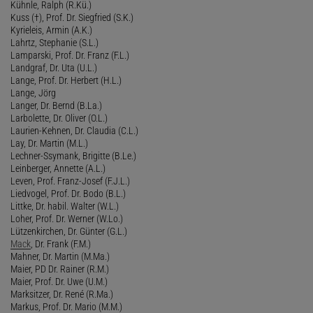
Kühnle, Ralph (R.Kü.)
Kuss (†), Prof. Dr. Siegfried (S.K.)
Kyrieleis, Armin (A.K.)
Lahrtz, Stephanie (S.L.)
Lamparski, Prof. Dr. Franz (F.L.)
Landgraf, Dr. Uta (U.L.)
Lange, Prof. Dr. Herbert (H.L.)
Lange, Jörg
Langer, Dr. Bernd (B.La.)
Larbolette, Dr. Oliver (O.L.)
Laurien-Kehnen, Dr. Claudia (C.L.)
Lay, Dr. Martin (M.L.)
Lechner-Ssymank, Brigitte (B.Le.)
Leinberger, Annette (A.L.)
Leven, Prof. Franz-Josef (F.J.L.)
Liedvogel, Prof. Dr. Bodo (B.L.)
Littke, Dr. habil. Walter (W.L.)
Loher, Prof. Dr. Werner (W.Lo.)
Lützenkirchen, Dr. Günter (G.L.)
Mack
, Dr. Frank (F.M.)
Mahner, Dr. Martin (M.Ma.)
Maier, PD Dr. Rainer (R.M.)
Maier, Prof. Dr. Uwe (U.M.)
Marksitzer, Dr. René (R.Ma.)
Markus, Prof. Dr. Mario (M.M.)