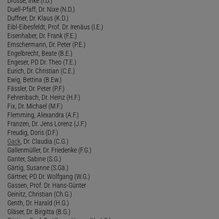
Drossé, Inke (I.D.)
Duell-Pfaff, Dr. Nixe (N.D.)
Duffner, Dr. Klaus (K.D.)
Eibl-Eibesfeldt, Prof. Dr. Irenäus (I.E.)
Eisenhaber, Dr. Frank (F.E.)
Emschermann, Dr. Peter (P.E.)
Engelbrecht, Beate (B.E.)
Engeser, PD Dr. Theo (T.E.)
Eurich, Dr. Christian (C.E.)
Ewig, Bettina (B.Ew.)
Fässler, Dr. Peter (P.F.)
Fehrenbach, Dr. Heinz (H.F.)
Fix, Dr. Michael (M.F.)
Flemming, Alexandra (A.F.)
Franzen, Dr. Jens Lorenz (J.F.)
Freudig, Doris (D.F.)
Gack
, Dr. Claudia (C.G.)
Gallenmüller, Dr. Friederike (F.G.)
Ganter, Sabine (S.G.)
Gärtig, Susanne (S.Gä.)
Gärtner, PD Dr. Wolfgang (W.G.)
Gassen, Prof. Dr. Hans-Günter
Geinitz, Christian (Ch.G.)
Genth, Dr. Harald (H.G.)
Gläser, Dr. Birgitta (B.G.)