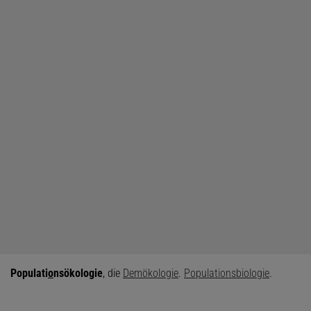
Populati
o
nsökologie
, die
Demökologie
.
Populationsbiologie
.