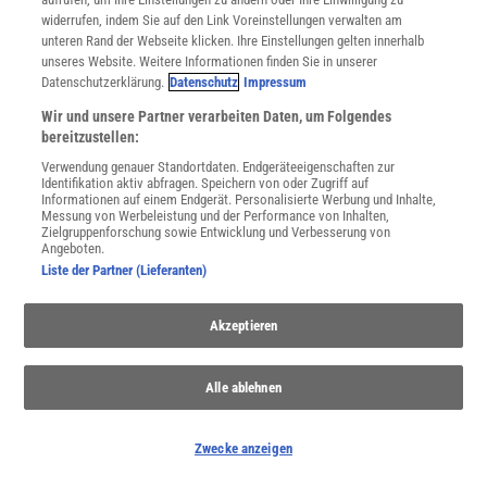
widerrufen, indem Sie auf den Link Voreinstellungen verwalten am
Sie können unsere Newsletter jederzeit wieder abbestellen. Infos zu unserem Umgang
mit Ihren personenbezogenen Daten finden Sie in unserer
Datenschutzerklärung
.
unteren Rand der Webseite klicken. Ihre Einstellungen gelten innerhalb
unseres Website. Weitere Informationen finden Sie in unserer
Datenschutzerklärung.
Datenschutz
Impressum
Wir und unsere Partner verarbeiten Daten, um Folgendes
SERVICES
bereitzustellen:
Newsletter
Verwendung genauer Standortdaten. Endgeräteeigenschaften zur
Kontakt
Identifikation aktiv abfragen. Speichern von oder Zugriff auf
Spektrum Shop
Informationen auf einem Endgerät. Personalisierte Werbung und Inhalte,
Im Handel kaufen
Messung von Werbeleistung und der Performance von Inhalten,
Zielgruppenforschung sowie Entwicklung und Verbesserung von
Presse
Angeboten.
Verträge kündigen
Liste der Partner (Lieferanten)
Widerruf
INFO
Akzeptieren
Mediadaten
Datenschutz
Alle ablehnen
Nutzungsbedingungen
Cookie-Einstellungen
Utiq verwalten
Zwecke anzeigen
Nutzungsbasierte Onlinewerbung