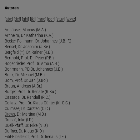
Autoren
[
abc
] [
def
] [
ghi
] [
jkl
] [
mno
] [
pqr
] [
stuv
] [
wxyz
]
Anhäuser
, Marcus (M.A.)
Arnheim, Dr. Katharina (K.A.)
Becker-Follmann, Dr. Johannes (J.B.-F.)
Bensel, Dr. Joachim (J.Be.)
Bergfeld (†), Dr. Rainer (R.B.)
Berthold, Prof. Dr. Peter (P.B.)
Bogenrieder, Prof. Dr. Arno (A.B.)
Bohrmann, PD Dr. Johannes (J.B.)
Bonk, Dr. Michael (M.B.)
Born, Prof. Dr. Jan (J.Bo.)
Braun, Andreas (A.Br.)
Bürger, Prof. Dr. Renate (R.Bü.)
Cassada, Dr. Randall (R.C.)
Collatz, Prof. Dr. Klaus-Günter (K.-G.C.)
Culmsee, Dr. Carsten (C.C.)
Drews
, Dr. Martina (M.D.)
Drossé, Inke (I.D.)
Duell-Pfaff, Dr. Nixe (N.D.)
Duffner, Dr. Klaus (K.D.)
Eibl-Eibesfeldt, Prof. Dr. Irenäus (I.E.)