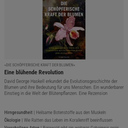
»DIE SCHÖPFERISCHE KRAFT DER BLUMEN«
:
Eine blühende Revolution
David George Haskell erkundet die Evolutionsgeschichte der
Blumen und ihre Bedeutung für uns Menschen. Ein wunderbarer
Einstieg in die Welt der Blütenpflanzen. Eine Rezension
Hirngesundheit
| Heilsame Botenstoffe aus den Muskeln
Ökologie
| Wie Ratten das Leben im Korallenriff beeinflussen
Verschollene Arten
| Bergwald gibt ein weiteres Geheimnis preis