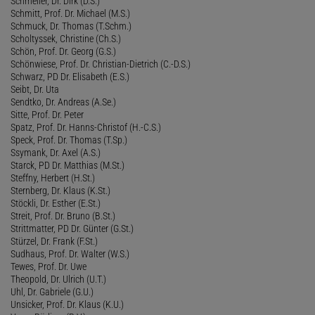
Schmeller, Dr. Dirk (D.S.)
Schmitt, Prof. Dr. Michael (M.S.)
Schmuck, Dr. Thomas (T.Schm.)
Scholtyssek, Christine (Ch.S.)
Schön, Prof. Dr. Georg (G.S.)
Schönwiese, Prof. Dr. Christian-Dietrich (C.-D.S.)
Schwarz, PD Dr. Elisabeth (E.S.)
Seibt, Dr. Uta
Sendtko, Dr. Andreas (A.Se.)
Sitte, Prof. Dr. Peter
Spatz, Prof. Dr. Hanns-Christof (H.-C.S.)
Speck, Prof. Dr. Thomas (T.Sp.)
Ssymank, Dr. Axel (A.S.)
Starck, PD Dr. Matthias (M.St.)
Steffny, Herbert (H.St.)
Sternberg, Dr. Klaus (K.St.)
Stöckli, Dr. Esther (E.St.)
Streit, Prof. Dr. Bruno (B.St.)
Strittmatter, PD Dr. Günter (G.St.)
Stürzel, Dr. Frank (F.St.)
Sudhaus, Prof. Dr. Walter (W.S.)
Tewes, Prof. Dr. Uwe
Theopold, Dr. Ulrich (U.T.)
Uhl, Dr. Gabriele (G.U.)
Unsicker, Prof. Dr. Klaus (K.U.)