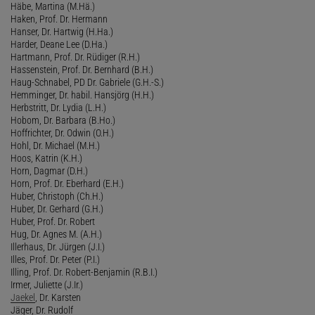
Häbe, Martina (M.Hä.)
Haken, Prof. Dr. Hermann
Hanser, Dr. Hartwig (H.Ha.)
Harder, Deane Lee (D.Ha.)
Hartmann, Prof. Dr. Rüdiger (R.H.)
Hassenstein, Prof. Dr. Bernhard (B.H.)
Haug-Schnabel, PD Dr. Gabriele (G.H.-S.)
Hemminger, Dr. habil. Hansjörg (H.H.)
Herbstritt, Dr. Lydia (L.H.)
Hobom, Dr. Barbara (B.Ho.)
Hoffrichter, Dr. Odwin (O.H.)
Hohl, Dr. Michael (M.H.)
Hoos, Katrin (K.H.)
Horn, Dagmar (D.H.)
Horn, Prof. Dr. Eberhard (E.H.)
Huber, Christoph (Ch.H.)
Huber, Dr. Gerhard (G.H.)
Huber, Prof. Dr. Robert
Hug, Dr. Agnes M. (A.H.)
Illerhaus, Dr. Jürgen (J.I.)
Illes, Prof. Dr. Peter (P.I.)
Illing, Prof. Dr. Robert-Benjamin (R.B.I.)
Irmer, Juliette (J.Ir.)
Jaekel
, Dr. Karsten
Jäger, Dr. Rudolf