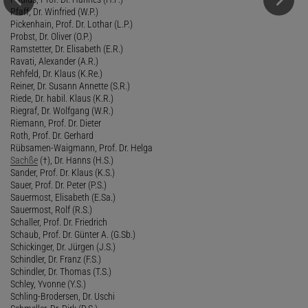
Pfaff, Dr. Winfried (W.P.)
Pickenhain, Prof. Dr. Lothar (L.P.)
Probst, Dr. Oliver (O.P.)
Ramstetter, Dr. Elisabeth (E.R.)
Ravati, Alexander (A.R.)
Rehfeld, Dr. Klaus (K.Re.)
Reiner, Dr. Susann Annette (S.R.)
Riede, Dr. habil. Klaus (K.R.)
Riegraf, Dr. Wolfgang (W.R.)
Riemann, Prof. Dr. Dieter
Roth, Prof. Dr. Gerhard
Rübsamen-Waigmann, Prof. Dr. Helga
Sachße
(†), Dr. Hanns (H.S.)
Sander, Prof. Dr. Klaus (K.S.)
Sauer, Prof. Dr. Peter (P.S.)
Sauermost, Elisabeth (E.Sa.)
Sauermost, Rolf (R.S.)
Schaller, Prof. Dr. Friedrich
Schaub, Prof. Dr. Günter A. (G.Sb.)
Schickinger, Dr. Jürgen (J.S.)
Schindler, Dr. Franz (F.S.)
Schindler, Dr. Thomas (T.S.)
Schley, Yvonne (Y.S.)
Schling-Brodersen, Dr. Uschi