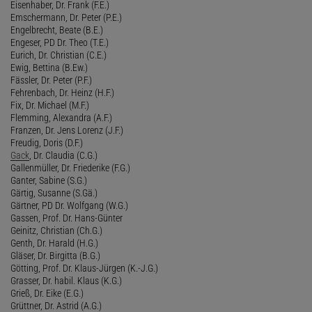
Eisenhaber, Dr. Frank (F.E.)
Emschermann, Dr. Peter (P.E.)
Engelbrecht, Beate (B.E.)
Engeser, PD Dr. Theo (T.E.)
Eurich, Dr. Christian (C.E.)
Ewig, Bettina (B.Ew.)
Fässler, Dr. Peter (P.F.)
Fehrenbach, Dr. Heinz (H.F.)
Fix, Dr. Michael (M.F.)
Flemming, Alexandra (A.F.)
Franzen, Dr. Jens Lorenz (J.F.)
Freudig, Doris (D.F.)
Gack
, Dr. Claudia (C.G.)
Gallenmüller, Dr. Friederike (F.G.)
Ganter, Sabine (S.G.)
Gärtig, Susanne (S.Gä.)
Gärtner, PD Dr. Wolfgang (W.G.)
Gassen, Prof. Dr. Hans-Günter
Geinitz, Christian (Ch.G.)
Genth, Dr. Harald (H.G.)
Gläser, Dr. Birgitta (B.G.)
Götting, Prof. Dr. Klaus-Jürgen (K.-J.G.)
Grasser, Dr. habil. Klaus (K.G.)
Grieß, Dr. Eike (E.G.)
Grüttner, Dr. Astrid (A.G.)