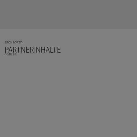
SPONSORED
PARTNERINHALTE
Anzeige