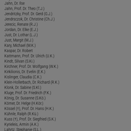
Jahn, Dr. Ilse
Jahn, Prof. Dr. Theo (T.J.)
Jendritzky, Prof. Dr. Gerd (G.J.)
Jendrsczok, Dr. Christine (Ch.J.)
Jerecic, Renate (R.J.)
Jordan, Dr. Elke (E.J.)
Just, Dr. Lothar (L.J.)
Just, Margit (M.J.)
Kary, Michael (M.K.)
Kaspar, Dr. Robert
Kattmann, Prof. Dr. Ulrich (U.K.)
Kindt, Silvan (S.Ki.)
Kirchner, Prof. Dr. Wolfgang (W.K.)
Kirkilionis, Dr. Evelin (E.K.)
Kislinger, Claudia (C.K.)
Klein-Hollerbach, Dr. Richard (R.K.)
Klonk, Dr. Sabine (S.Kl.)
Kluge, Prof. Dr. Friedrich (F.K.)
König, Dr. Susanne (S.Kö.)
Körner, Dr. Helge (H.Kör.)
Kössel (†), Prof. Dr. Hans (H.K.)
Kühnle, Ralph (R.Kü.)
Kuss (†), Prof. Dr. Siegfried (S.K.)
Kyrieleis, Armin (A.K.)
Lahrtz, Stephanie (S.L.)