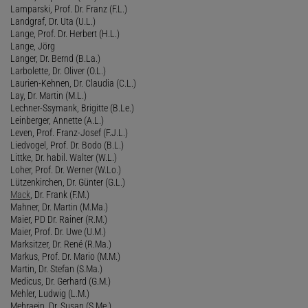
Lamparski, Prof. Dr. Franz (F.L.)
Landgraf, Dr. Uta (U.L.)
Lange, Prof. Dr. Herbert (H.L.)
Lange, Jörg
Langer, Dr. Bernd (B.La.)
Larbolette, Dr. Oliver (O.L.)
Laurien-Kehnen, Dr. Claudia (C.L.)
Lay, Dr. Martin (M.L.)
Lechner-Ssymank, Brigitte (B.Le.)
Leinberger, Annette (A.L.)
Leven, Prof. Franz-Josef (F.J.L.)
Liedvogel, Prof. Dr. Bodo (B.L.)
Littke, Dr. habil. Walter (W.L.)
Loher, Prof. Dr. Werner (W.Lo.)
Lützenkirchen, Dr. Günter (G.L.)
Mack
, Dr. Frank (F.M.)
Mahner, Dr. Martin (M.Ma.)
Maier, PD Dr. Rainer (R.M.)
Maier, Prof. Dr. Uwe (U.M.)
Marksitzer, Dr. René (R.Ma.)
Markus, Prof. Dr. Mario (M.M.)
Martin, Dr. Stefan (S.Ma.)
Medicus, Dr. Gerhard (G.M.)
Mehler, Ludwig (L.M.)
Mehraein, Dr. Susan (S.Me.)