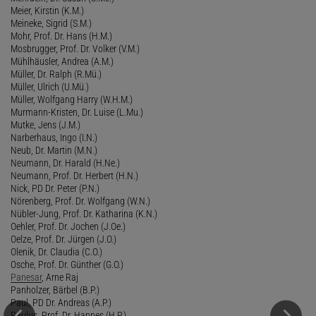
Meier, Kirstin (K.M.)
Meineke, Sigrid (S.M.)
Mohr, Prof. Dr. Hans (H.M.)
Mosbrugger, Prof. Dr. Volker (V.M.)
Mühlhäusler, Andrea (A.M.)
Müller, Dr. Ralph (R.Mü.)
Müller, Ulrich (U.Mü.)
Müller, Wolfgang Harry (W.H.M.)
Murmann-Kristen, Dr. Luise (L.Mu.)
Mutke, Jens (J.M.)
Narberhaus, Ingo (I.N.)
Neub, Dr. Martin (M.N.)
Neumann, Dr. Harald (H.Ne.)
Neumann, Prof. Dr. Herbert (H.N.)
Nick, PD Dr. Peter (P.N.)
Nörenberg, Prof. Dr. Wolfgang (W.N.)
Nübler-Jung, Prof. Dr. Katharina (K.N.)
Oehler, Prof. Dr. Jochen (J.Oe.)
Oelze, Prof. Dr. Jürgen (J.O.)
Olenik, Dr. Claudia (C.O.)
Osche, Prof. Dr. Günther (G.O.)
Panesar
, Arne Raj
Panholzer, Bärbel (B.P.)
Paul, PD Dr. Andreas (A.P.)
Paulus, Prof. Dr. Hannes (H.P.)