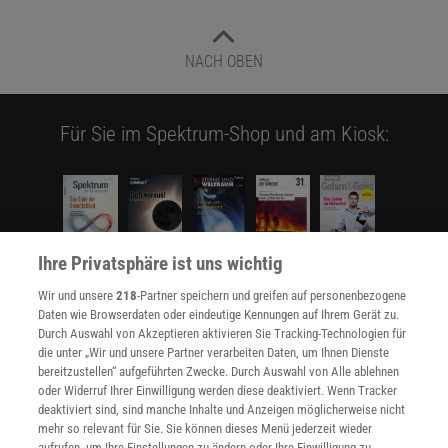
NACH OBEN
Für Sie im Spektrum-Shop und am Kiosk:
Ihre Privatsphäre ist uns wichtig
Wir und unsere
218
-Partner speichern und greifen auf personenbezogene
WEITERE NEUERSCHEINUNGEN
SPEKTRUM SHOP
Daten wie Browserdaten oder eindeutige Kennungen auf Ihrem Gerät zu.
Durch Auswahl von Akzeptieren aktivieren Sie Tracking-Technologien für
die unter „Wir und unsere Partner verarbeiten Daten, um Ihnen Dienste
bereitzustellen“ aufgeführten Zwecke. Durch Auswahl von Alle ablehnen
Spektrum
.de-Newsletter abonnieren
oder Widerruf Ihrer Einwilligung werden diese deaktiviert. Wenn Tracker
deaktiviert sind, sind manche Inhalte und Anzeigen möglicherweise nicht
JETZT ANMELDEN!
mehr so relevant für Sie. Sie können dieses Menü jederzeit wieder
aufrufen, um Ihre Einstellungen zu ändern oder Ihre Einwilligung zu