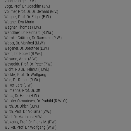
Vaas, Rüdiger (R.V.)
Vogt, Prof. Dr. Joachim (J.V.)
Vollmer, Prof. Dr. Dr. Gerhard (G.V.)
Wagner
, Prof. Dr. Edgar (E.W.)
Wagner, Eva-Maria
Wagner, Thomas (T.W.)
Wandtner, Dr. Reinhard (R.Wa.)
Warnke-Grüttner, Dr. Raimund (R.W.)
Weber, Dr. Manfred (M.W.)
Wegener, Dr. Dorothee (D.W.)
Weth, Dr. Robert (R.We.)
Weyand, Anne (A.W.)
Weygoldt, Prof. Dr. Peter (P.W.)
Wicht, PD Dr. Helmut (H.Wi.)
Wickler, Prof. Dr. Wolfgang
Wild, Dr. Rupert (R.Wi.)
Wilker, Lars (L.W.)
Wilmanns, Prof. Dr. Otti
Wilps, Dr. Hans (H.W.)
Winkler-Oswatitsch, Dr. Ruthild (R.W.-O.)
Wirth, Dr. Ulrich (U.W.)
Wirth, Prof. Dr. Volkmar (V.W.)
Wolf, Dr. Matthias (M.Wo.)
Wuketits, Prof. Dr. Franz M. (F.W.)
Wülker, Prof. Dr. Wolfgang (W.W.)