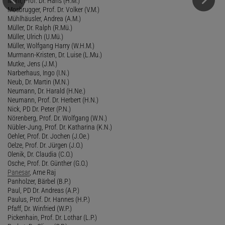
Mohr, Prof. Dr. Hans (H.M.)
Mosbrugger, Prof. Dr. Volker (V.M.)
Mühlhäusler, Andrea (A.M.)
Müller, Dr. Ralph (R.Mü.)
Müller, Ulrich (U.Mü.)
Müller, Wolfgang Harry (W.H.M.)
Murmann-Kristen, Dr. Luise (L.Mu.)
Mutke, Jens (J.M.)
Narberhaus, Ingo (I.N.)
Neub, Dr. Martin (M.N.)
Neumann, Dr. Harald (H.Ne.)
Neumann, Prof. Dr. Herbert (H.N.)
Nick, PD Dr. Peter (P.N.)
Nörenberg, Prof. Dr. Wolfgang (W.N.)
Nübler-Jung, Prof. Dr. Katharina (K.N.)
Oehler, Prof. Dr. Jochen (J.Oe.)
Oelze, Prof. Dr. Jürgen (J.O.)
Olenik, Dr. Claudia (C.O.)
Osche, Prof. Dr. Günther (G.O.)
Panesar
, Arne Raj
Panholzer, Bärbel (B.P.)
Paul, PD Dr. Andreas (A.P.)
Paulus, Prof. Dr. Hannes (H.P.)
Pfaff, Dr. Winfried (W.P.)
Pickenhain, Prof. Dr. Lothar (L.P.)