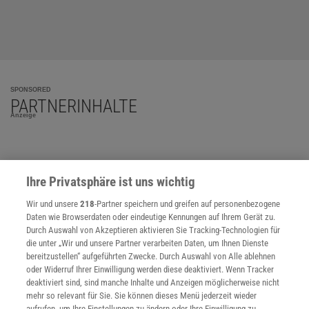
SPONSORED
PARTNERINHALTE
Anzeige
Ihre Privatsphäre ist uns wichtig
Wir und unsere
218
-Partner speichern und greifen auf personenbezogene
Daten wie Browserdaten oder eindeutige Kennungen auf Ihrem Gerät zu.
Durch Auswahl von Akzeptieren aktivieren Sie Tracking-Technologien für
die unter „Wir und unsere Partner verarbeiten Daten, um Ihnen Dienste
bereitzustellen“ aufgeführten Zwecke. Durch Auswahl von Alle ablehnen
oder Widerruf Ihrer Einwilligung werden diese deaktiviert. Wenn Tracker
deaktiviert sind, sind manche Inhalte und Anzeigen möglicherweise nicht
mehr so relevant für Sie. Sie können dieses Menü jederzeit wieder
aufrufen, um Ihre Einstellungen zu ändern oder Ihre Einwilligung zu