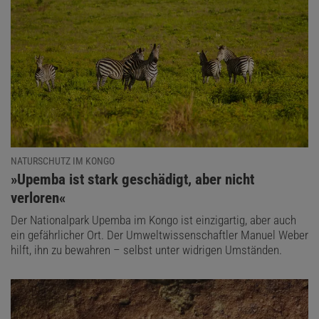
NATURSCHUTZ IM KONGO
:
»Upemba ist stark geschädigt, aber nicht
verloren«
Der Nationalpark Upemba im Kongo ist einzigartig, aber auch
ein gefährlicher Ort. Der Umweltwissenschaftler Manuel Weber
hilft, ihn zu bewahren – selbst unter widrigen Umständen.