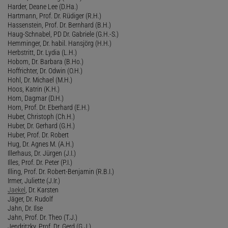
Harder, Deane Lee (D.Ha.)
Hartmann, Prof. Dr. Rüdiger (R.H.)
Hassenstein, Prof. Dr. Bernhard (B.H.)
Haug-Schnabel, PD Dr. Gabriele (G.H.-S.)
Hemminger, Dr. habil. Hansjörg (H.H.)
Herbstritt, Dr. Lydia (L.H.)
Hobom, Dr. Barbara (B.Ho.)
Hoffrichter, Dr. Odwin (O.H.)
Hohl, Dr. Michael (M.H.)
Hoos, Katrin (K.H.)
Horn, Dagmar (D.H.)
Horn, Prof. Dr. Eberhard (E.H.)
Huber, Christoph (Ch.H.)
Huber, Dr. Gerhard (G.H.)
Huber, Prof. Dr. Robert
Hug, Dr. Agnes M. (A.H.)
Illerhaus, Dr. Jürgen (J.I.)
Illes, Prof. Dr. Peter (P.I.)
Illing, Prof. Dr. Robert-Benjamin (R.B.I.)
Irmer, Juliette (J.Ir.)
Jaekel
, Dr. Karsten
Jäger, Dr. Rudolf
Jahn, Dr. Ilse
Jahn, Prof. Dr. Theo (T.J.)
Jendritzky, Prof. Dr. Gerd (G.J.)