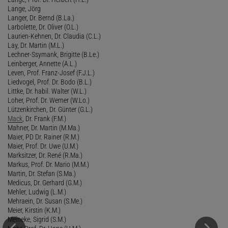
Lange, Jörg
Langer, Dr. Bernd (B.La.)
Larbolette, Dr. Oliver (O.L.)
Laurien-Kehnen, Dr. Claudia (C.L.)
Lay, Dr. Martin (M.L.)
Lechner-Ssymank, Brigitte (B.Le.)
Leinberger, Annette (A.L.)
Leven, Prof. Franz-Josef (F.J.L.)
Liedvogel, Prof. Dr. Bodo (B.L.)
Littke, Dr. habil. Walter (W.L.)
Loher, Prof. Dr. Werner (W.Lo.)
Lützenkirchen, Dr. Günter (G.L.)
Mack
, Dr. Frank (F.M.)
Mahner, Dr. Martin (M.Ma.)
Maier, PD Dr. Rainer (R.M.)
Maier, Prof. Dr. Uwe (U.M.)
Marksitzer, Dr. René (R.Ma.)
Markus, Prof. Dr. Mario (M.M.)
Martin, Dr. Stefan (S.Ma.)
Medicus, Dr. Gerhard (G.M.)
Mehler, Ludwig (L.M.)
Mehraein, Dr. Susan (S.Me.)
Meier, Kirstin (K.M.)
Meineke, Sigrid (S.M.)