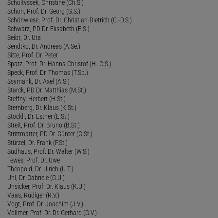
Scholtyssek, Christine (Ch.S.)
Schön, Prof. Dr. Georg (G.S.)
Schönwiese, Prof. Dr. Christian-Dietrich (C.-D.S.)
Schwarz, PD Dr. Elisabeth (E.S.)
Seibt, Dr. Uta
Sendtko, Dr. Andreas (A.Se.)
Sitte, Prof. Dr. Peter
Spatz, Prof. Dr. Hanns-Christof (H.-C.S.)
Speck, Prof. Dr. Thomas (T.Sp.)
Ssymank, Dr. Axel (A.S.)
Starck, PD Dr. Matthias (M.St.)
Steffny, Herbert (H.St.)
Sternberg, Dr. Klaus (K.St.)
Stöckli, Dr. Esther (E.St.)
Streit, Prof. Dr. Bruno (B.St.)
Strittmatter, PD Dr. Günter (G.St.)
Stürzel, Dr. Frank (F.St.)
Sudhaus, Prof. Dr. Walter (W.S.)
Tewes, Prof. Dr. Uwe
Theopold, Dr. Ulrich (U.T.)
Uhl, Dr. Gabriele (G.U.)
Unsicker, Prof. Dr. Klaus (K.U.)
Vaas, Rüdiger (R.V.)
Vogt, Prof. Dr. Joachim (J.V.)
Vollmer, Prof. Dr. Dr. Gerhard (G.V.)