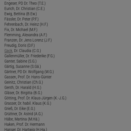
Engeser, PD Dr. Theo (T.E.)
Eurich, Dr. Christian (C.E.)
Ewig, Bettina (B.Ew.)
Fässler, Dr. Peter (P.F.)
Fehrenbach, Dr. Heinz (H.F.)
Fix, Dr. Michael (M.F.)
Flemming, Alexandra (A.F.)
Franzen, Dr. Jens Lorenz (J.F.)
Freudig, Doris (D.F.)
Gack
, Dr. Claudia (C.G.)
Gallenmüller, Dr. Friederike (F.G.)
Ganter, Sabine (S.G.)
Gärtig, Susanne (S.Gä.)
Gärtner, PD Dr. Wolfgang (W.G.)
Gassen, Prof. Dr. Hans-Günter
Geinitz, Christian (Ch.G.)
Genth, Dr. Harald (H.G.)
Gläser, Dr. Birgitta (B.G.)
Götting, Prof. Dr. Klaus-Jürgen (K.-J.G.)
Grasser, Dr. habil. Klaus (K.G.)
Grieß, Dr. Eike (E.G.)
Grüttner, Dr. Astrid (A.G.)
Häbe, Martina (M.Hä.)
Haken, Prof. Dr. Hermann
Hanser, Dr. Hartwig (H.Ha.)