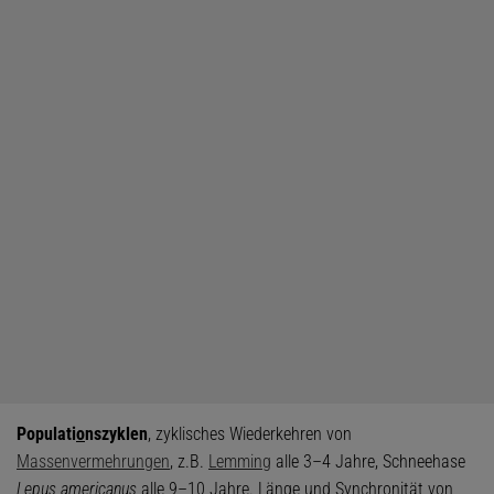
Populati
o
nszyklen
, zyklisches Wiederkehren von
Massenvermehrungen
, z.B.
Lemming
alle 3–4 Jahre, Schneehase
Lepus americanus
alle 9–10 Jahre. Länge und Synchronität von