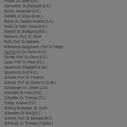
Probst, Dr. Oliver (O.P.)
Ramstetter, Dr. Elisabeth (E.R.)
Ravati, Alexander (A.R.)
Rehfeld, Dr. Klaus (K.Re.)
Reiner, Dr. Susann Annette (S.R.)
Riede, Dr. habil. Klaus (K.R.)
Riegraf, Dr. Wolfgang (W.R.)
Riemann, Prof. Dr. Dieter
Roth, Prof. Dr. Gerhard
Rübsamen-Waigmann, Prof. Dr. Helga
Sachße
(†), Dr. Hanns (H.S.)
Sander, Prof. Dr. Klaus (K.S.)
Sauer, Prof. Dr. Peter (P.S.)
Sauermost, Elisabeth (E.Sa.)
Sauermost, Rolf (R.S.)
Schaller, Prof. Dr. Friedrich
Schaub, Prof. Dr. Günter A. (G.Sb.)
Schickinger, Dr. Jürgen (J.S.)
Schindler, Dr. Franz (F.S.)
Schindler, Dr. Thomas (T.S.)
Schley, Yvonne (Y.S.)
Schling-Brodersen, Dr. Uschi
Schmeller, Dr. Dirk (D.S.)
Schmitt, Prof. Dr. Michael (M.S.)
Schmuck, Dr. Thomas (T.Schm.)