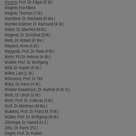
Wagner
, Prof. Dr. Edgar (E.W.)
Wagner, Eva-Maria
Wagner, Thomas (T.W.)
Wandtner, Dr. Reinhard (R.Wa.)
Warnke-Grüttner, Dr. Raimund (R.W.)
Weber, Dr. Manfred (M.W.)
Wegener, Dr. Dorothee (D.W.)
Weth, Dr. Robert (R.We.)
Weyand, Anne (A.W.)
Weygoldt, Prof. Dr. Peter (P.W.)
Wicht, PD Dr. Helmut (H.Wi.)
Wickler, Prof. Dr. Wolfgang
Wild, Dr. Rupert (R.Wi.)
Wilker, Lars (L.W.)
Wilmanns, Prof. Dr. Otti
Wilps, Dr. Hans (H.W.)
Winkler-Oswatitsch, Dr. Ruthild (R.W.-O.)
Wirth, Dr. Ulrich (U.W.)
Wirth, Prof. Dr. Volkmar (V.W.)
Wolf, Dr. Matthias (M.Wo.)
Wuketits, Prof. Dr. Franz M. (F.W.)
Wülker, Prof. Dr. Wolfgang (W.W.)
Zähringer, Dr. Harald (H.Z.)
Zeltz, Dr. Patric (P.Z.)
Ziegler, Prof. Dr. Hubert