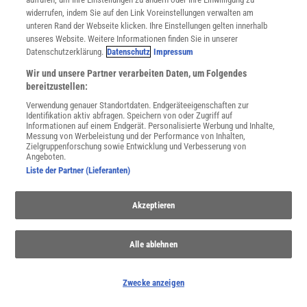
widerrufen, indem Sie auf den Link Voreinstellungen verwalten am
unteren Rand der Webseite klicken. Ihre Einstellungen gelten innerhalb
NACH OBEN
unseres Website. Weitere Informationen finden Sie in unserer
Datenschutzerklärung.
Datenschutz
Impressum
Wir und unsere Partner verarbeiten Daten, um Folgendes
Für Sie im Spektrum-Shop und am Kiosk:
bereitzustellen:
Verwendung genauer Standortdaten. Endgeräteeigenschaften zur
Identifikation aktiv abfragen. Speichern von oder Zugriff auf
Informationen auf einem Endgerät. Personalisierte Werbung und Inhalte,
Messung von Werbeleistung und der Performance von Inhalten,
Zielgruppenforschung sowie Entwicklung und Verbesserung von
Angeboten.
Liste der Partner (Lieferanten)
WEITERE NEUERSCHEINUNGEN
SPEKTRUM SHOP
Akzeptieren
Alle ablehnen
Spektrum
.de-Newsletter abonnieren
Zwecke anzeigen
JETZT ANMELDEN!