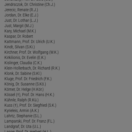
Jendrsczok, Dr. Christine (Ch.J.)
Jerecic, Renate (R.J.)
Jordan, Dr. Elke (E.J.)
Just, Dr. Lothar (L.J.)
Just, Margit (M.J.)
Kary, Michael (M.K.)
Kaspar, Dr. Robert
Kattmann, Prof. Dr. Ulrich (U.K.)
Kindt, Silvan (S.Ki.)
Kirchner, Prof. Dr. Wolfgang (W.K.)
Kirkilionis, Dr. Evelin (E.K.)
Kislinger, Claudia (C.K.)
Klein-Hollerbach, Dr. Richard (R.K.)
Klonk, Dr. Sabine (S.Kl.)
Kluge, Prof. Dr. Friedrich (F.K.)
König, Dr. Susanne (S.Kö.)
Körner, Dr. Helge (H.Kör.)
Kössel (†), Prof. Dr. Hans (H.K.)
Kühnle, Ralph (R.Kü.)
Kuss (†), Prof. Dr. Siegfried (S.K.)
Kyrieleis, Armin (A.K.)
Lahrtz, Stephanie (S.L.)
Lamparski, Prof. Dr. Franz (F.L.)
Landgraf, Dr. Uta (U.L.)
Lange, Prof. Dr. Herbert (H.L.)