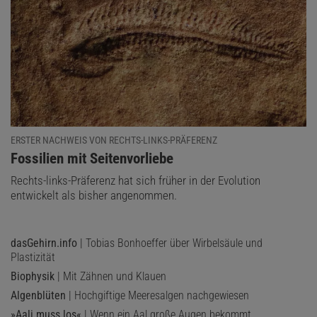
ERSTER NACHWEIS VON RECHTS-LINKS-PRÄFERENZ
:
Fossilien mit Seitenvorliebe
Rechts-links-Präferenz hat sich früher in der Evolution
entwickelt als bisher angenommen.
dasGehirn.info
| Tobias Bonhoeffer über Wirbelsäule und
Plastizität
Biophysik
| Mit Zähnen und Klauen
Algenblüten
| Hochgiftige Meeresalgen nachgewiesen
»Aali muss los«
| Wenn ein Aal große Augen bekommt