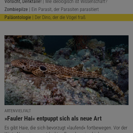
Vorsicht, Denkfalle!
| Wie ideologisch ist Wissenschaft?
Zombiepilze
| Ein Parasit, der Parasiten parasitiert
Paläontologie
| Der Dino, der die Vögel fraß
ARTENVIELFALT
:
»Fauler Hai« entpuppt sich als neue Art
Es gibt Haie, die sich bevorzugt »laufend« fortbewegen. Vor der