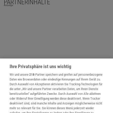
PARTNERINHALTE
Anzeige
Ihre Privatsphäre ist uns wichtig
Wir und unsere
218
-Partner speichern und greifen auf personenbezogene
Daten wie Browserdaten oder eindeutige Kennungen auf Ihrem Gerät zu.
Durch Auswahl von Akzeptieren aktivieren Sie Tracking-Technologien für
die unter „Wir und unsere Partner verarbeiten Daten, um Ihnen Dienste
NACH OBEN
bereitzustellen“ aufgeführten Zwecke. Durch Auswahl von Alle ablehnen
oder Widerruf Ihrer Einwilligung werden diese deaktiviert. Wenn Tracker
deaktiviert sind, sind manche Inhalte und Anzeigen möglicherweise nicht
Für Sie im Spektrum-Shop und am Kiosk:
mehr so relevant für Sie. Sie können dieses Menü jederzeit wieder
aufrufen, um Ihre Einstellungen zu ändern oder Ihre Einwilligung zu