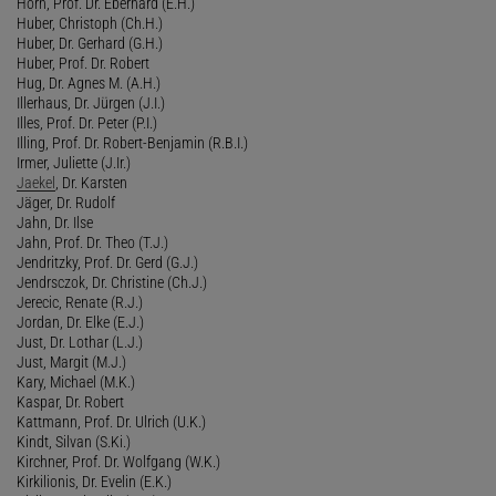
Horn, Prof. Dr. Eberhard (E.H.)
Huber, Christoph (Ch.H.)
Huber, Dr. Gerhard (G.H.)
Huber, Prof. Dr. Robert
Hug, Dr. Agnes M. (A.H.)
Illerhaus, Dr. Jürgen (J.I.)
Illes, Prof. Dr. Peter (P.I.)
Illing, Prof. Dr. Robert-Benjamin (R.B.I.)
Irmer, Juliette (J.Ir.)
Jaekel
, Dr. Karsten
Jäger, Dr. Rudolf
Jahn, Dr. Ilse
Jahn, Prof. Dr. Theo (T.J.)
Jendritzky, Prof. Dr. Gerd (G.J.)
Jendrsczok, Dr. Christine (Ch.J.)
Jerecic, Renate (R.J.)
Jordan, Dr. Elke (E.J.)
Just, Dr. Lothar (L.J.)
Just, Margit (M.J.)
Kary, Michael (M.K.)
Kaspar, Dr. Robert
Kattmann, Prof. Dr. Ulrich (U.K.)
Kindt, Silvan (S.Ki.)
Kirchner, Prof. Dr. Wolfgang (W.K.)
Kirkilionis, Dr. Evelin (E.K.)