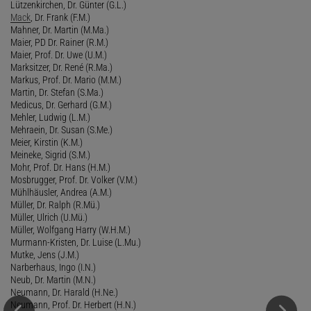
Lützenkirchen, Dr. Günter (G.L.)
Mack
, Dr. Frank (F.M.)
Mahner, Dr. Martin (M.Ma.)
Maier, PD Dr. Rainer (R.M.)
Maier, Prof. Dr. Uwe (U.M.)
Marksitzer, Dr. René (R.Ma.)
Markus, Prof. Dr. Mario (M.M.)
Martin, Dr. Stefan (S.Ma.)
Medicus, Dr. Gerhard (G.M.)
Mehler, Ludwig (L.M.)
Mehraein, Dr. Susan (S.Me.)
Meier, Kirstin (K.M.)
Meineke, Sigrid (S.M.)
Mohr, Prof. Dr. Hans (H.M.)
Mosbrugger, Prof. Dr. Volker (V.M.)
Mühlhäusler, Andrea (A.M.)
Müller, Dr. Ralph (R.Mü.)
Müller, Ulrich (U.Mü.)
Müller, Wolfgang Harry (W.H.M.)
Murmann-Kristen, Dr. Luise (L.Mu.)
Mutke, Jens (J.M.)
Narberhaus, Ingo (I.N.)
Neub, Dr. Martin (M.N.)
Neumann, Dr. Harald (H.Ne.)
Neumann, Prof. Dr. Herbert (H.N.)