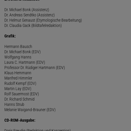
Dr. Michael Bonk (Assistenz)
Dr. Andreas Sendtko (Assistenz)
Dr. Helmut Genaust (Etymologische Bearbeitung)
Dr. Claudia Gack (Bildtafelredaktion)
Grafik:
Hermann Bausch
Dr. Michael Bonk (EDV)
Wolfgang Hanns
Laura C. Hartmann (EDV)
Professor Dr. Rüdiger Hartmann (EDV)
Klaus Hemmann
Manfred Himmler
Rudolf Kempf (EDV)
Martin Lay (EDV)
Rolf Sauermost (EDV)
Dr. Richard Schmid
Hanns Strub
Melanie Waigand-Brauner (EDV)
CD-ROM-Ausgabe:
Doris Freudig (Redaktion und Konzeption)