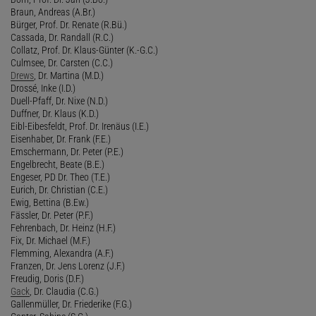
Braun, Andreas (A.Br.)
Bürger, Prof. Dr. Renate (R.Bü.)
Cassada, Dr. Randall (R.C.)
Collatz, Prof. Dr. Klaus-Günter (K.-G.C.)
Culmsee, Dr. Carsten (C.C.)
Drews
, Dr. Martina (M.D.)
Drossé, Inke (I.D.)
Duell-Pfaff, Dr. Nixe (N.D.)
Duffner, Dr. Klaus (K.D.)
Eibl-Eibesfeldt, Prof. Dr. Irenäus (I.E.)
Eisenhaber, Dr. Frank (F.E.)
Emschermann, Dr. Peter (P.E.)
Engelbrecht, Beate (B.E.)
Engeser, PD Dr. Theo (T.E.)
Eurich, Dr. Christian (C.E.)
Ewig, Bettina (B.Ew.)
Fässler, Dr. Peter (P.F.)
Fehrenbach, Dr. Heinz (H.F.)
Fix, Dr. Michael (M.F.)
Flemming, Alexandra (A.F.)
Franzen, Dr. Jens Lorenz (J.F.)
Freudig, Doris (D.F.)
Gack
, Dr. Claudia (C.G.)
Gallenmüller, Dr. Friederike (F.G.)