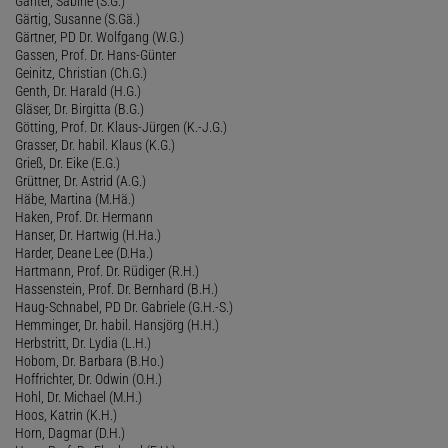
Ganter, Sabine (S.G.)
Gärtig, Susanne (S.Gä.)
Gärtner, PD Dr. Wolfgang (W.G.)
Gassen, Prof. Dr. Hans-Günter
Geinitz, Christian (Ch.G.)
Genth, Dr. Harald (H.G.)
Gläser, Dr. Birgitta (B.G.)
Götting, Prof. Dr. Klaus-Jürgen (K.-J.G.)
Grasser, Dr. habil. Klaus (K.G.)
Grieß, Dr. Eike (E.G.)
Grüttner, Dr. Astrid (A.G.)
Häbe, Martina (M.Hä.)
Haken, Prof. Dr. Hermann
Hanser, Dr. Hartwig (H.Ha.)
Harder, Deane Lee (D.Ha.)
Hartmann, Prof. Dr. Rüdiger (R.H.)
Hassenstein, Prof. Dr. Bernhard (B.H.)
Haug-Schnabel, PD Dr. Gabriele (G.H.-S.)
Hemminger, Dr. habil. Hansjörg (H.H.)
Herbstritt, Dr. Lydia (L.H.)
Hobom, Dr. Barbara (B.Ho.)
Hoffrichter, Dr. Odwin (O.H.)
Hohl, Dr. Michael (M.H.)
Hoos, Katrin (K.H.)
Horn, Dagmar (D.H.)