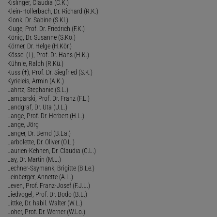
Kislinger, Claudia (C.K.)
Klein-Hollerbach, Dr. Richard (R.K.)
Klonk, Dr. Sabine (S.Kl.)
Kluge, Prof. Dr. Friedrich (F.K.)
König, Dr. Susanne (S.Kö.)
Körner, Dr. Helge (H.Kör.)
Kössel (†), Prof. Dr. Hans (H.K.)
Kühnle, Ralph (R.Kü.)
Kuss (†), Prof. Dr. Siegfried (S.K.)
Kyrieleis, Armin (A.K.)
Lahrtz, Stephanie (S.L.)
Lamparski, Prof. Dr. Franz (F.L.)
Landgraf, Dr. Uta (U.L.)
Lange, Prof. Dr. Herbert (H.L.)
Lange, Jörg
Langer, Dr. Bernd (B.La.)
Larbolette, Dr. Oliver (O.L.)
Laurien-Kehnen, Dr. Claudia (C.L.)
Lay, Dr. Martin (M.L.)
Lechner-Ssymank, Brigitte (B.Le.)
Leinberger, Annette (A.L.)
Leven, Prof. Franz-Josef (F.J.L.)
Liedvogel, Prof. Dr. Bodo (B.L.)
Littke, Dr. habil. Walter (W.L.)
Loher, Prof. Dr. Werner (W.Lo.)