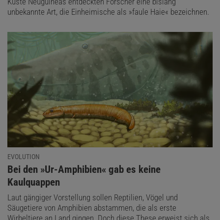
Küste Neuguineas entdeckten Forscher eine bislang
unbekannte Art, die Einheimische als »faule Haie« bezeichnen.
EVOLUTION
:
Bei den »Ur-Amphibien« gab es keine
Kaulquappen
Laut gängiger Vorstellung sollen Reptilien, Vögel und
Säugetiere von Amphibien abstammen, die als erste
Wirbeltiere an Land gingen. Doch diese These erweist sich als