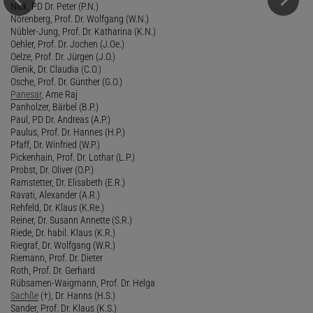
Nick, PD Dr. Peter (P.N.)
Nörenberg, Prof. Dr. Wolfgang (W.N.)
Nübler-Jung, Prof. Dr. Katharina (K.N.)
Oehler, Prof. Dr. Jochen (J.Oe.)
Oelze, Prof. Dr. Jürgen (J.O.)
Olenik, Dr. Claudia (C.O.)
Osche, Prof. Dr. Günther (G.O.)
Panesar
, Arne Raj
Panholzer, Bärbel (B.P.)
Paul, PD Dr. Andreas (A.P.)
Paulus, Prof. Dr. Hannes (H.P.)
Pfaff, Dr. Winfried (W.P.)
Pickenhain, Prof. Dr. Lothar (L.P.)
Probst, Dr. Oliver (O.P.)
Ramstetter, Dr. Elisabeth (E.R.)
Ravati, Alexander (A.R.)
Rehfeld, Dr. Klaus (K.Re.)
Reiner, Dr. Susann Annette (S.R.)
Riede, Dr. habil. Klaus (K.R.)
Riegraf, Dr. Wolfgang (W.R.)
Riemann, Prof. Dr. Dieter
Roth, Prof. Dr. Gerhard
Rübsamen-Waigmann, Prof. Dr. Helga
Sachße
(†), Dr. Hanns (H.S.)
Sander, Prof. Dr. Klaus (K.S.)