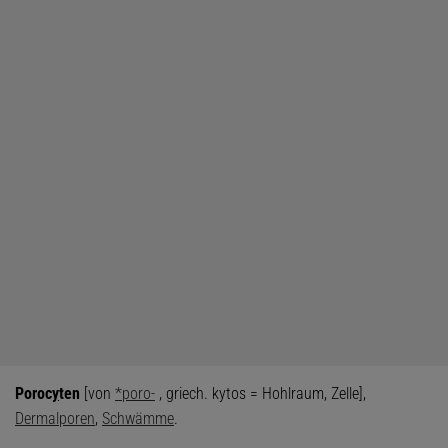
Poroc
y
ten
[von
*poro-
, griech. kytos = Hohlraum, Zelle],
Dermalporen
,
Schwämme
.