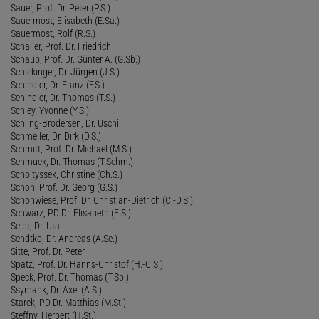
Sauer, Prof. Dr. Peter (P.S.)
Sauermost, Elisabeth (E.Sa.)
Sauermost, Rolf (R.S.)
Schaller, Prof. Dr. Friedrich
Schaub, Prof. Dr. Günter A. (G.Sb.)
Schickinger, Dr. Jürgen (J.S.)
Schindler, Dr. Franz (F.S.)
Schindler, Dr. Thomas (T.S.)
Schley, Yvonne (Y.S.)
Schling-Brodersen, Dr. Uschi
Schmeller, Dr. Dirk (D.S.)
Schmitt, Prof. Dr. Michael (M.S.)
Schmuck, Dr. Thomas (T.Schm.)
Scholtyssek, Christine (Ch.S.)
Schön, Prof. Dr. Georg (G.S.)
Schönwiese, Prof. Dr. Christian-Dietrich (C.-D.S.)
Schwarz, PD Dr. Elisabeth (E.S.)
Seibt, Dr. Uta
Sendtko, Dr. Andreas (A.Se.)
Sitte, Prof. Dr. Peter
Spatz, Prof. Dr. Hanns-Christof (H.-C.S.)
Speck, Prof. Dr. Thomas (T.Sp.)
Ssymank, Dr. Axel (A.S.)
Starck, PD Dr. Matthias (M.St.)
Steffny, Herbert (H.St.)