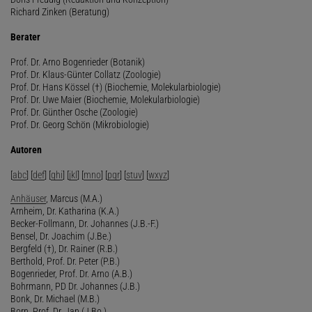
Richard Zinken (Beratung)
Berater
Prof. Dr. Arno Bogenrieder (Botanik)
Prof. Dr. Klaus-Günter Collatz (Zoologie)
Prof. Dr. Hans Kössel (†) (Biochemie, Molekularbiologie)
Prof. Dr. Uwe Maier (Biochemie, Molekularbiologie)
Prof. Dr. Günther Osche (Zoologie)
Prof. Dr. Georg Schön (Mikrobiologie)
Autoren
[
abc
] [
def
] [
ghi
] [
jkl
] [
mno
] [
pqr
] [
stuv
] [
wxyz
]
Anhäuser
, Marcus (M.A.)
Arnheim, Dr. Katharina (K.A.)
Becker-Follmann, Dr. Johannes (J.B.-F.)
Bensel, Dr. Joachim (J.Be.)
Bergfeld (†), Dr. Rainer (R.B.)
Berthold, Prof. Dr. Peter (P.B.)
Bogenrieder, Prof. Dr. Arno (A.B.)
Bohrmann, PD Dr. Johannes (J.B.)
Bonk, Dr. Michael (M.B.)
Born, Prof. Dr. Jan (J.Bo.)