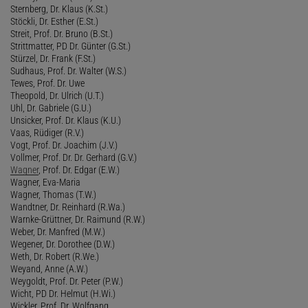
Sternberg, Dr. Klaus (K.St.)
Stöckli, Dr. Esther (E.St.)
Streit, Prof. Dr. Bruno (B.St.)
Strittmatter, PD Dr. Günter (G.St.)
Stürzel, Dr. Frank (F.St.)
Sudhaus, Prof. Dr. Walter (W.S.)
Tewes, Prof. Dr. Uwe
Theopold, Dr. Ulrich (U.T.)
Uhl, Dr. Gabriele (G.U.)
Unsicker, Prof. Dr. Klaus (K.U.)
Vaas, Rüdiger (R.V.)
Vogt, Prof. Dr. Joachim (J.V.)
Vollmer, Prof. Dr. Dr. Gerhard (G.V.)
Wagner
, Prof. Dr. Edgar (E.W.)
Wagner, Eva-Maria
Wagner, Thomas (T.W.)
Wandtner, Dr. Reinhard (R.Wa.)
Warnke-Grüttner, Dr. Raimund (R.W.)
Weber, Dr. Manfred (M.W.)
Wegener, Dr. Dorothee (D.W.)
Weth, Dr. Robert (R.We.)
Weyand, Anne (A.W.)
Weygoldt, Prof. Dr. Peter (P.W.)
Wicht, PD Dr. Helmut (H.Wi.)
Wickler, Prof. Dr. Wolfgang