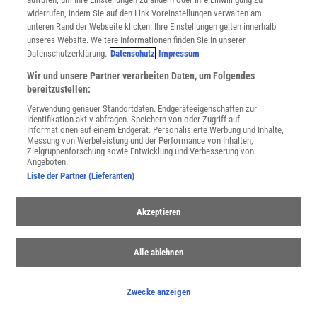
widerrufen, indem Sie auf den Link Voreinstellungen verwalten am
unteren Rand der Webseite klicken. Ihre Einstellungen gelten innerhalb
unseres Website. Weitere Informationen finden Sie in unserer
Datenschutzerklärung.
Datenschutz
Impressum
Wir und unsere Partner verarbeiten Daten, um Folgendes
bereitzustellen:
WEITERE NEUERSCHEINUNGEN
SPEKTRUM SHOP
Verwendung genauer Standortdaten. Endgeräteeigenschaften zur
Identifikation aktiv abfragen. Speichern von oder Zugriff auf
Informationen auf einem Endgerät. Personalisierte Werbung und Inhalte,
Messung von Werbeleistung und der Performance von Inhalten,
Zielgruppenforschung sowie Entwicklung und Verbesserung von
Spektrum
.de-Newsletter abonnieren
Angeboten.
Liste der Partner (Lieferanten)
JETZT ANMELDEN!
Akzeptieren
Sie können unsere Newsletter jederzeit wieder abbestellen. Infos zu unserem Umgang
mit Ihren personenbezogenen Daten finden Sie in unserer
Datenschutzerklärung
.
Alle ablehnen
SERVICES
Zwecke anzeigen
Newsletter
Kontakt