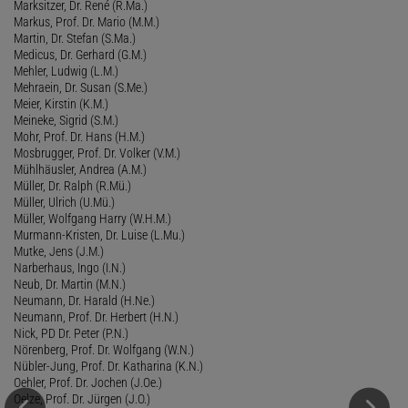
Marksitzer, Dr. René (R.Ma.)
Markus, Prof. Dr. Mario (M.M.)
Martin, Dr. Stefan (S.Ma.)
Medicus, Dr. Gerhard (G.M.)
Mehler, Ludwig (L.M.)
Mehraein, Dr. Susan (S.Me.)
Meier, Kirstin (K.M.)
Meineke, Sigrid (S.M.)
Mohr, Prof. Dr. Hans (H.M.)
Mosbrugger, Prof. Dr. Volker (V.M.)
Mühlhäusler, Andrea (A.M.)
Müller, Dr. Ralph (R.Mü.)
Müller, Ulrich (U.Mü.)
Müller, Wolfgang Harry (W.H.M.)
Murmann-Kristen, Dr. Luise (L.Mu.)
Mutke, Jens (J.M.)
Narberhaus, Ingo (I.N.)
Neub, Dr. Martin (M.N.)
Neumann, Dr. Harald (H.Ne.)
Neumann, Prof. Dr. Herbert (H.N.)
Nick, PD Dr. Peter (P.N.)
Nörenberg, Prof. Dr. Wolfgang (W.N.)
Nübler-Jung, Prof. Dr. Katharina (K.N.)
Oehler, Prof. Dr. Jochen (J.Oe.)
Oelze, Prof. Dr. Jürgen (J.O.)