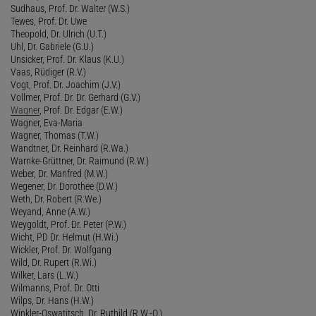
Sudhaus, Prof. Dr. Walter (W.S.)
Tewes, Prof. Dr. Uwe
Theopold, Dr. Ulrich (U.T.)
Uhl, Dr. Gabriele (G.U.)
Unsicker, Prof. Dr. Klaus (K.U.)
Vaas, Rüdiger (R.V.)
Vogt, Prof. Dr. Joachim (J.V.)
Vollmer, Prof. Dr. Dr. Gerhard (G.V.)
Wagner
, Prof. Dr. Edgar (E.W.)
Wagner, Eva-Maria
Wagner, Thomas (T.W.)
Wandtner, Dr. Reinhard (R.Wa.)
Warnke-Grüttner, Dr. Raimund (R.W.)
Weber, Dr. Manfred (M.W.)
Wegener, Dr. Dorothee (D.W.)
Weth, Dr. Robert (R.We.)
Weyand, Anne (A.W.)
Weygoldt, Prof. Dr. Peter (P.W.)
Wicht, PD Dr. Helmut (H.Wi.)
Wickler, Prof. Dr. Wolfgang
Wild, Dr. Rupert (R.Wi.)
Wilker, Lars (L.W.)
Wilmanns, Prof. Dr. Otti
Wilps, Dr. Hans (H.W.)
Winkler-Oswatitsch, Dr. Ruthild (R.W.-O.)