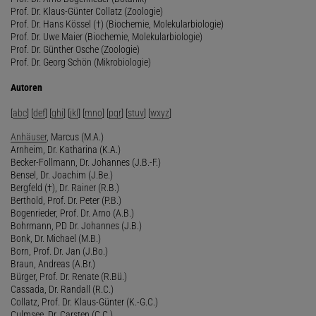
Prof. Dr. Klaus-Günter Collatz (Zoologie)
Prof. Dr. Hans Kössel (†) (Biochemie, Molekularbiologie)
Prof. Dr. Uwe Maier (Biochemie, Molekularbiologie)
Prof. Dr. Günther Osche (Zoologie)
Prof. Dr. Georg Schön (Mikrobiologie)
Autoren
[
abc
] [
def
] [
ghi
] [
jkl
] [
mno
] [
pqr
] [
stuv
] [
wxyz
]
Anhäuser
, Marcus (M.A.)
Arnheim, Dr. Katharina (K.A.)
Becker-Follmann, Dr. Johannes (J.B.-F.)
Bensel, Dr. Joachim (J.Be.)
Bergfeld (†), Dr. Rainer (R.B.)
Berthold, Prof. Dr. Peter (P.B.)
Bogenrieder, Prof. Dr. Arno (A.B.)
Bohrmann, PD Dr. Johannes (J.B.)
Bonk, Dr. Michael (M.B.)
Born, Prof. Dr. Jan (J.Bo.)
Braun, Andreas (A.Br.)
Bürger, Prof. Dr. Renate (R.Bü.)
Cassada, Dr. Randall (R.C.)
Collatz, Prof. Dr. Klaus-Günter (K.-G.C.)
Culmsee, Dr. Carsten (C.C.)