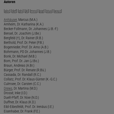
Autoren
[
abc
] [
def
] [
ghi
] [
jkl
] [
mno
] [
pqr
] [
stuv
] [
wxyz
]
Anhäuser
, Marcus (M.A.)
Arnheim, Dr. Katharina (K.A.)
Becker-Follmann, Dr. Johannes (J.B.-F.)
Bensel, Dr. Joachim (J.Be.)
Bergfeld (†), Dr. Rainer (R.B.)
Berthold, Prof. Dr. Peter (P.B.)
Bogenrieder, Prof. Dr. Arno (A.B.)
Bohrmann, PD Dr. Johannes (J.B.)
Bonk, Dr. Michael (M.B.)
Born, Prof. Dr. Jan (J.Bo.)
Braun, Andreas (A.Br.)
Bürger, Prof. Dr. Renate (R.Bü.)
Cassada, Dr. Randall (R.C.)
Collatz, Prof. Dr. Klaus-Günter (K.-G.C.)
Culmsee, Dr. Carsten (C.C.)
Drews
, Dr. Martina (M.D.)
Drossé, Inke (I.D.)
Duell-Pfaff, Dr. Nixe (N.D.)
Duffner, Dr. Klaus (K.D.)
Eibl-Eibesfeldt, Prof. Dr. Irenäus (I.E.)
Eisenhaber, Dr. Frank (F.E.)