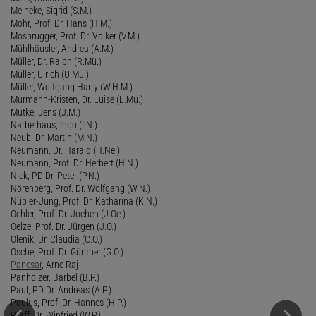
Meineke, Sigrid (S.M.)
Mohr, Prof. Dr. Hans (H.M.)
Mosbrugger, Prof. Dr. Volker (V.M.)
Mühlhäusler, Andrea (A.M.)
Müller, Dr. Ralph (R.Mü.)
Müller, Ulrich (U.Mü.)
Müller, Wolfgang Harry (W.H.M.)
Murmann-Kristen, Dr. Luise (L.Mu.)
Mutke, Jens (J.M.)
Narberhaus, Ingo (I.N.)
Neub, Dr. Martin (M.N.)
Neumann, Dr. Harald (H.Ne.)
Neumann, Prof. Dr. Herbert (H.N.)
Nick, PD Dr. Peter (P.N.)
Nörenberg, Prof. Dr. Wolfgang (W.N.)
Nübler-Jung, Prof. Dr. Katharina (K.N.)
Oehler, Prof. Dr. Jochen (J.Oe.)
Oelze, Prof. Dr. Jürgen (J.O.)
Olenik, Dr. Claudia (C.O.)
Osche, Prof. Dr. Günther (G.O.)
Panesar
, Arne Raj
Panholzer, Bärbel (B.P.)
Paul, PD Dr. Andreas (A.P.)
Paulus, Prof. Dr. Hannes (H.P.)
Pfaff, Dr. Winfried (W.P.)