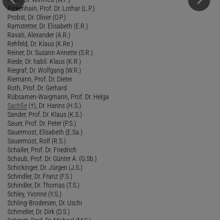
Pickenhain, Prof. Dr. Lothar (L.P.)
Probst, Dr. Oliver (O.P.)
Ramstetter, Dr. Elisabeth (E.R.)
Ravati, Alexander (A.R.)
Rehfeld, Dr. Klaus (K.Re.)
Reiner, Dr. Susann Annette (S.R.)
Riede, Dr. habil. Klaus (K.R.)
Riegraf, Dr. Wolfgang (W.R.)
Riemann, Prof. Dr. Dieter
Roth, Prof. Dr. Gerhard
Rübsamen-Waigmann, Prof. Dr. Helga
Sachße
(†), Dr. Hanns (H.S.)
Sander, Prof. Dr. Klaus (K.S.)
Sauer, Prof. Dr. Peter (P.S.)
Sauermost, Elisabeth (E.Sa.)
Sauermost, Rolf (R.S.)
Schaller, Prof. Dr. Friedrich
Schaub, Prof. Dr. Günter A. (G.Sb.)
Schickinger, Dr. Jürgen (J.S.)
Schindler, Dr. Franz (F.S.)
Schindler, Dr. Thomas (T.S.)
Schley, Yvonne (Y.S.)
Schling-Brodersen, Dr. Uschi
Schmeller, Dr. Dirk (D.S.)