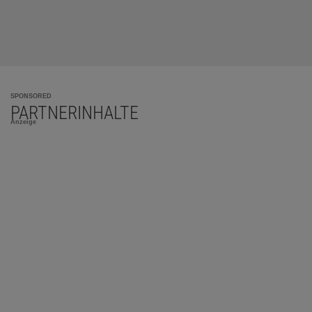
SPONSORED
PARTNERINHALTE
Anzeige