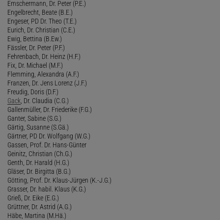
Emschermann, Dr. Peter (P.E.)
Engelbrecht, Beate (B.E.)
Engeser, PD Dr. Theo (T.E.)
Eurich, Dr. Christian (C.E.)
Ewig, Bettina (B.Ew.)
Fässler, Dr. Peter (P.F.)
Fehrenbach, Dr. Heinz (H.F.)
Fix, Dr. Michael (M.F.)
Flemming, Alexandra (A.F.)
Franzen, Dr. Jens Lorenz (J.F.)
Freudig, Doris (D.F.)
Gack
, Dr. Claudia (C.G.)
Gallenmüller, Dr. Friederike (F.G.)
Ganter, Sabine (S.G.)
Gärtig, Susanne (S.Gä.)
Gärtner, PD Dr. Wolfgang (W.G.)
Gassen, Prof. Dr. Hans-Günter
Geinitz, Christian (Ch.G.)
Genth, Dr. Harald (H.G.)
Gläser, Dr. Birgitta (B.G.)
Götting, Prof. Dr. Klaus-Jürgen (K.-J.G.)
Grasser, Dr. habil. Klaus (K.G.)
Grieß, Dr. Eike (E.G.)
Grüttner, Dr. Astrid (A.G.)
Häbe, Martina (M.Hä.)