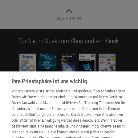
NACH OBEN
Für Sie im Spektrum-Shop und am Kiosk:
Ihre Privatsphäre ist uns wichtig
Wir und unsere
218
-Partner speichern und greifen auf personenbezogene
WEITERE NEUERSCHEINUNGEN
SPEKTRUM SHOP
Daten wie Browserdaten oder eindeutige Kennungen auf Ihrem Gerät zu.
Durch Auswahl von Akzeptieren aktivieren Sie Tracking-Technologien für
die unter „Wir und unsere Partner verarbeiten Daten, um Ihnen Dienste
bereitzustellen“ aufgeführten Zwecke. Durch Auswahl von Alle ablehnen
Spektrum
.de-Newsletter abonnieren
oder Widerruf Ihrer Einwilligung werden diese deaktiviert. Wenn Tracker
deaktiviert sind, sind manche Inhalte und Anzeigen möglicherweise nicht
JETZT ANMELDEN!
mehr so relevant für Sie. Sie können dieses Menü jederzeit wieder
aufrufen, um Ihre Einstellungen zu ändern oder Ihre Einwilligung zu