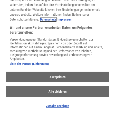
Sie können unsere Newsletter jederzeit wieder abbestellen. Infos zu unserem Umgang
widerrufen, indem Sie auf den Link Voreinstellungen verwalten am
mit Ihren personenbezogenen Daten finden Sie in unserer
Datenschutzerklärung
.
unteren Rand der Webseite klicken. Ihre Einstellungen gelten innerhalb
unseres Website. Weitere Informationen finden Sie in unserer
Datenschutzerklärung.
Datenschutz
Impressum
Wir und unsere Partner verarbeiten Daten, um Folgendes
SERVICES
bereitzustellen:
Newsletter
Kontakt
Verwendung genauer Standortdaten. Endgeräteeigenschaften zur
Identifikation aktiv abfragen. Speichern von oder Zugriff auf
Spektrum Shop
Informationen auf einem Endgerät. Personalisierte Werbung und Inhalte,
Im Handel kaufen
Messung von Werbeleistung und der Performance von Inhalten,
Zielgruppenforschung sowie Entwicklung und Verbesserung von
Presse
Angeboten.
Verträge kündigen
Liste der Partner (Lieferanten)
Widerruf
INFO
Akzeptieren
Mediadaten
Datenschutz
Alle ablehnen
Nutzungsbedingungen
Cookie-Einstellungen
Utiq verwalten
Zwecke anzeigen
Nutzungsbasierte Onlinewerbung