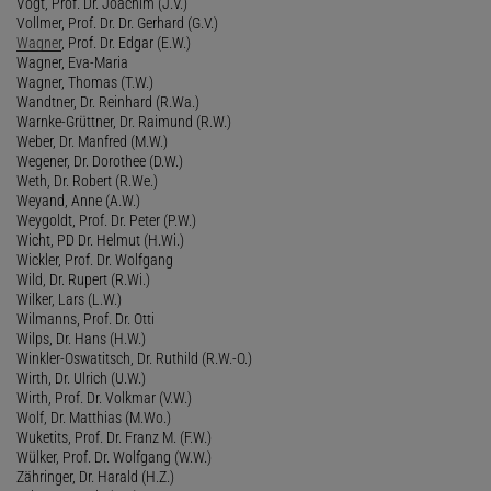
Vogt, Prof. Dr. Joachim (J.V.)
Vollmer, Prof. Dr. Dr. Gerhard (G.V.)
Wagner
, Prof. Dr. Edgar (E.W.)
Wagner, Eva-Maria
Wagner, Thomas (T.W.)
Wandtner, Dr. Reinhard (R.Wa.)
Warnke-Grüttner, Dr. Raimund (R.W.)
Weber, Dr. Manfred (M.W.)
Wegener, Dr. Dorothee (D.W.)
Weth, Dr. Robert (R.We.)
Weyand, Anne (A.W.)
Weygoldt, Prof. Dr. Peter (P.W.)
Wicht, PD Dr. Helmut (H.Wi.)
Wickler, Prof. Dr. Wolfgang
Wild, Dr. Rupert (R.Wi.)
Wilker, Lars (L.W.)
Wilmanns, Prof. Dr. Otti
Wilps, Dr. Hans (H.W.)
Winkler-Oswatitsch, Dr. Ruthild (R.W.-O.)
Wirth, Dr. Ulrich (U.W.)
Wirth, Prof. Dr. Volkmar (V.W.)
Wolf, Dr. Matthias (M.Wo.)
Wuketits, Prof. Dr. Franz M. (F.W.)
Wülker, Prof. Dr. Wolfgang (W.W.)
Zähringer, Dr. Harald (H.Z.)