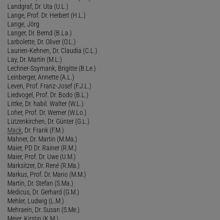
Landgraf, Dr. Uta (U.L.)
Lange, Prof. Dr. Herbert (H.L.)
Lange, Jörg
Langer, Dr. Bernd (B.La.)
Larbolette, Dr. Oliver (O.L.)
Laurien-Kehnen, Dr. Claudia (C.L.)
Lay, Dr. Martin (M.L.)
Lechner-Ssymank, Brigitte (B.Le.)
Leinberger, Annette (A.L.)
Leven, Prof. Franz-Josef (F.J.L.)
Liedvogel, Prof. Dr. Bodo (B.L.)
Littke, Dr. habil. Walter (W.L.)
Loher, Prof. Dr. Werner (W.Lo.)
Lützenkirchen, Dr. Günter (G.L.)
Mack
, Dr. Frank (F.M.)
Mahner, Dr. Martin (M.Ma.)
Maier, PD Dr. Rainer (R.M.)
Maier, Prof. Dr. Uwe (U.M.)
Marksitzer, Dr. René (R.Ma.)
Markus, Prof. Dr. Mario (M.M.)
Martin, Dr. Stefan (S.Ma.)
Medicus, Dr. Gerhard (G.M.)
Mehler, Ludwig (L.M.)
Mehraein, Dr. Susan (S.Me.)
Meier, Kirstin (K.M.)