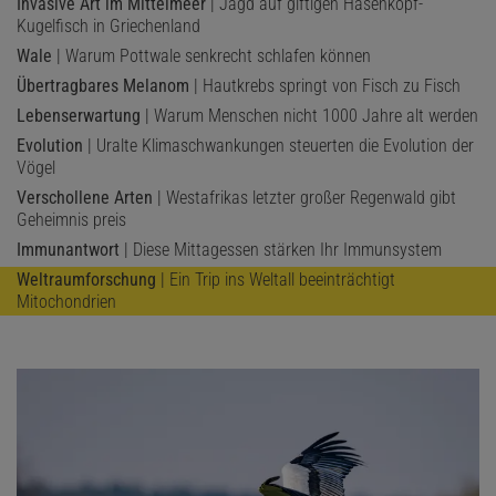
Invasive Art im Mittelmeer
| Jagd auf giftigen Hasenkopf-
Kugelfisch in Griechenland
Wale
| Warum Pottwale senkrecht schlafen können
Übertragbares Melanom
| Hautkrebs springt von Fisch zu Fisch
Lebenserwartung
| Warum Menschen nicht 1000 Jahre alt werden
Evolution
| Uralte Klimaschwankungen steuerten die Evolution der
Vögel
Verschollene Arten
| Westafrikas letzter großer Regenwald gibt
Geheimnis preis
Immunantwort
| Diese Mittagessen stärken Ihr Immunsystem
Weltraumforschung
| Ein Trip ins Weltall beeinträchtigt
Mitochondrien