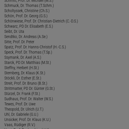
Schmitt, Prof. Dr. Michael (M.S.)
Schmuck, Dr. Thomas (T.Schm.)
Scholtyssek, Christine (Ch.S.)
Schön, Prof. Dr. Georg (G.S.)
Schönwiese, Prof. Dr. Christian-Dietrich (C.-D.S.)
Schwarz, PD Dr. Elisabeth (E.S.)
Seibt, Dr. Uta
Sendtko, Dr. Andreas (A.Se.)
Sitte, Prof. Dr. Peter
Spatz, Prof. Dr. Hanns-Christof (H.-C.S.)
Speck, Prof. Dr. Thomas (T.Sp.)
Ssymank, Dr. Axel (A.S.)
Starck, PD Dr. Matthias (M.St.)
Steffny, Herbert (H.St.)
Sternberg, Dr. Klaus (K.St.)
Stöckli, Dr. Esther (E.St.)
Streit, Prof. Dr. Bruno (B.St.)
Strittmatter, PD Dr. Günter (G.St.)
Stürzel, Dr. Frank (F.St.)
Sudhaus, Prof. Dr. Walter (W.S.)
Tewes, Prof. Dr. Uwe
Theopold, Dr. Ulrich (U.T.)
Uhl, Dr. Gabriele (G.U.)
Unsicker, Prof. Dr. Klaus (K.U.)
Vaas, Rüdiger (R.V.)