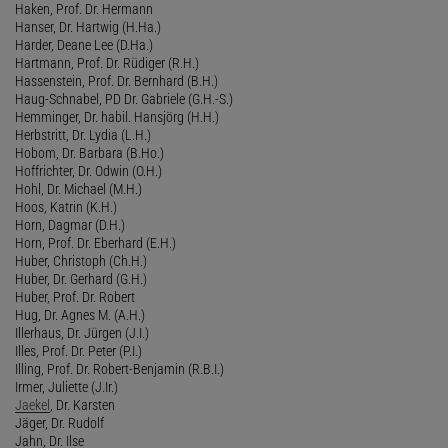
Haken, Prof. Dr. Hermann
Hanser, Dr. Hartwig (H.Ha.)
Harder, Deane Lee (D.Ha.)
Hartmann, Prof. Dr. Rüdiger (R.H.)
Hassenstein, Prof. Dr. Bernhard (B.H.)
Haug-Schnabel, PD Dr. Gabriele (G.H.-S.)
Hemminger, Dr. habil. Hansjörg (H.H.)
Herbstritt, Dr. Lydia (L.H.)
Hobom, Dr. Barbara (B.Ho.)
Hoffrichter, Dr. Odwin (O.H.)
Hohl, Dr. Michael (M.H.)
Hoos, Katrin (K.H.)
Horn, Dagmar (D.H.)
Horn, Prof. Dr. Eberhard (E.H.)
Huber, Christoph (Ch.H.)
Huber, Dr. Gerhard (G.H.)
Huber, Prof. Dr. Robert
Hug, Dr. Agnes M. (A.H.)
Illerhaus, Dr. Jürgen (J.I.)
Illes, Prof. Dr. Peter (P.I.)
Illing, Prof. Dr. Robert-Benjamin (R.B.I.)
Irmer, Juliette (J.Ir.)
Jaekel
, Dr. Karsten
Jäger, Dr. Rudolf
Jahn, Dr. Ilse