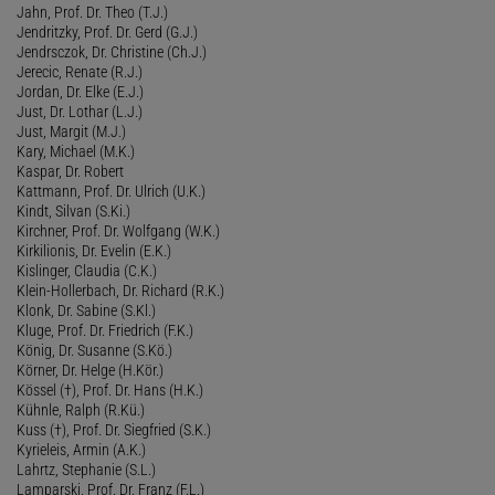
Jahn, Prof. Dr. Theo (T.J.)
Jendritzky, Prof. Dr. Gerd (G.J.)
Jendrsczok, Dr. Christine (Ch.J.)
Jerecic, Renate (R.J.)
Jordan, Dr. Elke (E.J.)
Just, Dr. Lothar (L.J.)
Just, Margit (M.J.)
Kary, Michael (M.K.)
Kaspar, Dr. Robert
Kattmann, Prof. Dr. Ulrich (U.K.)
Kindt, Silvan (S.Ki.)
Kirchner, Prof. Dr. Wolfgang (W.K.)
Kirkilionis, Dr. Evelin (E.K.)
Kislinger, Claudia (C.K.)
Klein-Hollerbach, Dr. Richard (R.K.)
Klonk, Dr. Sabine (S.Kl.)
Kluge, Prof. Dr. Friedrich (F.K.)
König, Dr. Susanne (S.Kö.)
Körner, Dr. Helge (H.Kör.)
Kössel (†), Prof. Dr. Hans (H.K.)
Kühnle, Ralph (R.Kü.)
Kuss (†), Prof. Dr. Siegfried (S.K.)
Kyrieleis, Armin (A.K.)
Lahrtz, Stephanie (S.L.)
Lamparski, Prof. Dr. Franz (F.L.)