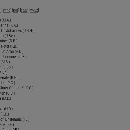
l
] [
mno
] [
pqr
] [
stuv
] [
wxyz
]
 (M.A.)
arina (K.A.)
Dr. Johannes (J.B.-F.)
im (J.Be.)
Rainer (R.B.)
 Peter (P.B.)
 Dr. Arno (A.B.)
 Johannes (J.B.)
 (M.B.)
n (J.Bo.)
.Br.)
Renate (R.Bü.)
all (R.C.)
 Klaus-Günter (K.-G.C.)
ten (C.C.)
a (M.D.)
xe (N.D.)
 (K.D.)
of. Dr. Irenäus (I.E.)
ank (F.E.)
Peter (P.E.)