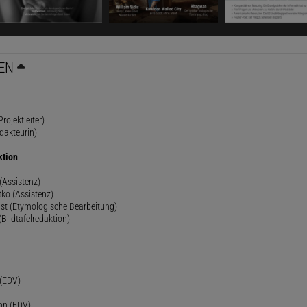
EN
rojektleiter)
dakteurin)
ktion
(Assistenz)
ko (Assistenz)
st (Etymologische Bearbeitung)
(Bildtafelredaktion)
h
 (EDV)
nn (EDV)