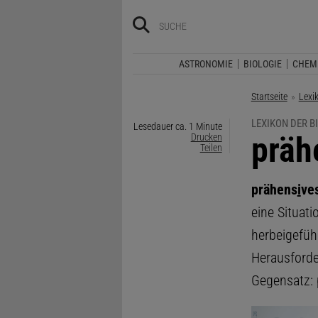
ASTRONOMIE
BIOLOGIE
CHEM
Startseite
Lexi
LEXIKON DER B
Lesedauer ca. 1 Minute
:
präh
Drucken
Teilen
prähens
i
ve
eine Situat
herbeigefüh
Herausforde
Gegensatz: 