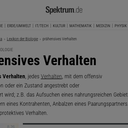
IE
ERDE/UMWELT
IT/TECH
KULTUR
MATHEMATIK
MEDIZIN
PHYSIK
ka
Lexikon der Biologie
Aktuelle Seite:
prähensives Verhalten
IOLOGIE
ensives Verhalten
s Verhalten
, jedes
Verhalten
, mit dem offensiv
ion oder ein Zustand angestrebt oder
rt wird; z.B. das Aufsuchen eines nahrungsreichen Gebiet
rn eines Kontrahenten, Anbalzen eines Paarungspartners
protektives Verhalten.