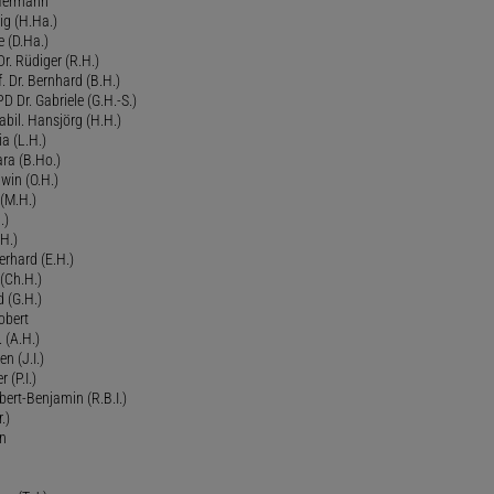
 Hermann
ig (H.Ha.)
 (D.Ha.)
r. Rüdiger (R.H.)
. Dr. Bernhard (B.H.)
 Dr. Gabriele (G.H.-S.)
bil. Hansjörg (H.H.)
ia (L.H.)
ra (B.Ho.)
dwin (O.H.)
 (M.H.)
.)
H.)
erhard (E.H.)
(Ch.H.)
d (G.H.)
obert
 (A.H.)
en (J.I.)
r (P.I.)
Robert-Benjamin (R.B.I.)
.)
en