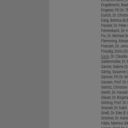
Engelbrecht, Beat
Engeser, PD Dr. Th
Eurich, Dr. Christi
Ewig, Bettina (B.
Fässler, Dr. Peter (
Fehrenbach, Dr. H
Fix, Dr. Michael (M
Flemming, Alexan
Franzen, Dr. Jens 
Freudig, Doris (D.F
Gack
, Dr. Claudia
Gallenmüller, Dr. F
Ganter, Sabine (S.
Gärtig, Susanne (
Gärtner, PD Dr. W
Gassen, Prof. Dr
Geinitz, Christian
Genth, Dr. Harald
Gläser, Dr. Birgitt
Götting, Prof. Dr.
Grasser, Dr. habil
Grieß, Dr. Eike (E.
Grüttner, Dr. Astri
Häbe, Martina (M