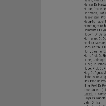
Haken, Prof. Dr.
Hanser, Dr. Hartw
Harder, Deane Lee
Hartmann, Prof. D
Hassenstein, Prof
Haug-Schnabel, PD
Hemminger, Dr. ha
Herbstritt, Dr. Lyd
Hobom, Dr. Barba
Hoffrichter, Dr. O
Hohl, Dr. Michael
Hoos, Katrin (K.H
Horn, Dagmar (D.
Horn, Prof. Dr. Eb
Huber, Christoph 
Huber, Dr. Gerhar
Huber, Prof. Dr. R
Hug, Dr. Agnes M.
Illerhaus, Dr. Jürg
Illes, Prof. Dr. Pete
Illing, Prof. Dr. 
Irmer, Juliette (J.Ir
Jaekel
, Dr. Karst
Jäger, Dr. Rudolf
Jahn, Dr. Ilse