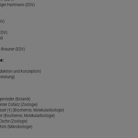
diger Hartmann (EDV)
r
DV)
(EDV)
id
-Brauner (EDV)
e:
edaktion und Konzeption)
Beratung)
genrieder (Botanik)
ünter Collatz (Zoologie)
ssel (†) (Biochemie, Molekularbiologie)
er (Biochemie, Molekularbiologie)
 Osche (Zoologie)
chön (Mikrobiologie)