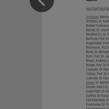
[
abc
] [
def
] [
ghi
] [
jk
Anhäuser
, Marcus
Arnheim, Dr. Kath
Becker-Follmann, 
Bensel, Dr. Joach
Bergfeld (†), Dr. 
Berthold, Prof. Dr.
Bogenrieder, Prof.
Bohrmann, PD Dr.
Bonk, Dr. Michael
Born, Prof. Dr. Ja
Braun, Andreas (A
Bürger, Prof. Dr. 
Cassada, Dr. Rand
Collatz, Prof. Dr.
Culmsee, Dr. Cars
Drews
, Dr. Martin
Drossé, Inke (I.D.)
Duell-Pfaff, Dr. Ni
Duffner, Dr. Klaus
Eibl-Eibesfeldt, Pr
Eisenhaber, Dr. Fr
Emschermann, Dr. 