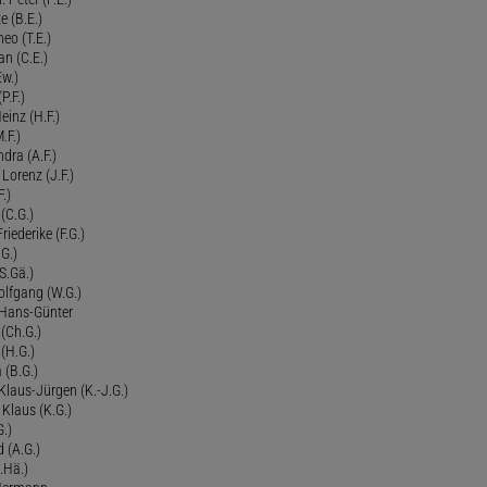
e (B.E.)
eo (T.E.)
an (C.E.)
Ew.)
P.F.)
einz (H.F.)
.F.)
dra (A.F.)
Lorenz (J.F.)
.)
 (C.G.)
riederike (F.G.)
G.)
S.Gä.)
olfgang (W.G.)
. Hans-Günter
 (Ch.G.)
 (H.G.)
a (B.G.)
 Klaus-Jürgen (K.-J.G.)
. Klaus (K.G.)
G.)
d (A.G.)
.Hä.)