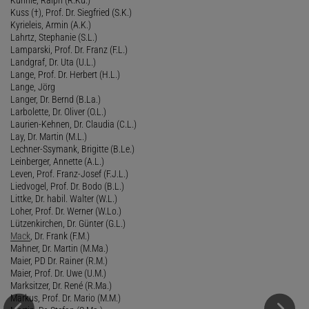
Kuss (†), Prof. Dr. Siegfried (S.K.)
Kyrieleis, Armin (A.K.)
Lahrtz, Stephanie (S.L.)
Lamparski, Prof. Dr. Franz (F.L.)
Landgraf, Dr. Uta (U.L.)
Lange, Prof. Dr. Herbert (H.L.)
Lange, Jörg
Langer, Dr. Bernd (B.La.)
Larbolette, Dr. Oliver (O.L.)
Laurien-Kehnen, Dr. Claudia (C.L.)
Lay, Dr. Martin (M.L.)
Lechner-Ssymank, Brigitte (B.Le.)
Leinberger, Annette (A.L.)
Leven, Prof. Franz-Josef (F.J.L.)
Liedvogel, Prof. Dr. Bodo (B.L.)
Littke, Dr. habil. Walter (W.L.)
Loher, Prof. Dr. Werner (W.Lo.)
Lützenkirchen, Dr. Günter (G.L.)
Mack
, Dr. Frank (F.M.)
Mahner, Dr. Martin (M.Ma.)
Maier, PD Dr. Rainer (R.M.)
Maier, Prof. Dr. Uwe (U.M.)
Marksitzer, Dr. René (R.Ma.)
Markus, Prof. Dr. Mario (M.M.)