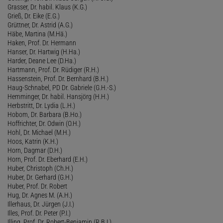
Grasser, Dr. habil. Klaus (K.G.)
Grieß, Dr. Eike (E.G.)
Grüttner, Dr. Astrid (A.G.)
Häbe, Martina (M.Hä.)
Haken, Prof. Dr. Hermann
Hanser, Dr. Hartwig (H.Ha.)
Harder, Deane Lee (D.Ha.)
Hartmann, Prof. Dr. Rüdiger (R.H.)
Hassenstein, Prof. Dr. Bernhard (B.H.)
Haug-Schnabel, PD Dr. Gabriele (G.H.-S.)
Hemminger, Dr. habil. Hansjörg (H.H.)
Herbstritt, Dr. Lydia (L.H.)
Hobom, Dr. Barbara (B.Ho.)
Hoffrichter, Dr. Odwin (O.H.)
Hohl, Dr. Michael (M.H.)
Hoos, Katrin (K.H.)
Horn, Dagmar (D.H.)
Horn, Prof. Dr. Eberhard (E.H.)
Huber, Christoph (Ch.H.)
Huber, Dr. Gerhard (G.H.)
Huber, Prof. Dr. Robert
Hug, Dr. Agnes M. (A.H.)
Illerhaus, Dr. Jürgen (J.I.)
Illes, Prof. Dr. Peter (P.I.)
Illing, Prof. Dr. Robert-Benjamin (R.B.I.)