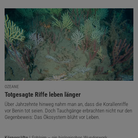
OZEANE
:
Totgesagte Riffe leben länger
Über Jahrzehnte hinweg nahm man an, dass die Korallenriffe
vor Benin tot seien. Doch Tauchgänge erbrachten nicht nur den
Gegenbeweis: Das Ökosystem blüht vor Leben.
Körpersäfte
| Schleim – ein biologisches Wunderwerk