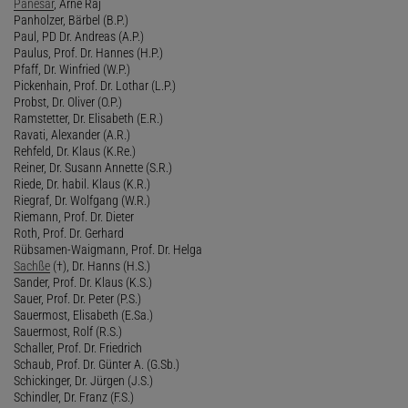
Panesar
, Arne Raj
Panholzer, Bärbel (B.P.)
Paul, PD Dr. Andreas (A.P.)
Paulus, Prof. Dr. Hannes (H.P.)
Pfaff, Dr. Winfried (W.P.)
Pickenhain, Prof. Dr. Lothar (L.P.)
Probst, Dr. Oliver (O.P.)
Ramstetter, Dr. Elisabeth (E.R.)
Ravati, Alexander (A.R.)
Rehfeld, Dr. Klaus (K.Re.)
Reiner, Dr. Susann Annette (S.R.)
Riede, Dr. habil. Klaus (K.R.)
Riegraf, Dr. Wolfgang (W.R.)
Riemann, Prof. Dr. Dieter
Roth, Prof. Dr. Gerhard
Rübsamen-Waigmann, Prof. Dr. Helga
Sachße
(†), Dr. Hanns (H.S.)
Sander, Prof. Dr. Klaus (K.S.)
Sauer, Prof. Dr. Peter (P.S.)
Sauermost, Elisabeth (E.Sa.)
Sauermost, Rolf (R.S.)
Schaller, Prof. Dr. Friedrich
Schaub, Prof. Dr. Günter A. (G.Sb.)
Schickinger, Dr. Jürgen (J.S.)
Schindler, Dr. Franz (F.S.)