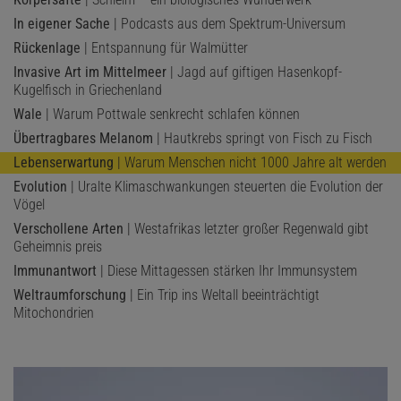
In eigener Sache
| Podcasts aus dem Spektrum-Universum
Rückenlage
| Entspannung für Walmütter
Invasive Art im Mittelmeer
| Jagd auf giftigen Hasenkopf-
Kugelfisch in Griechenland
Wale
| Warum Pottwale senkrecht schlafen können
Übertragbares Melanom
| Hautkrebs springt von Fisch zu Fisch
Lebenserwartung
| Warum Menschen nicht 1000 Jahre alt werden
Evolution
| Uralte Klimaschwankungen steuerten die Evolution der
Vögel
Verschollene Arten
| Westafrikas letzter großer Regenwald gibt
Geheimnis preis
Immunantwort
| Diese Mittagessen stärken Ihr Immunsystem
Weltraumforschung
| Ein Trip ins Weltall beeinträchtigt
Mitochondrien