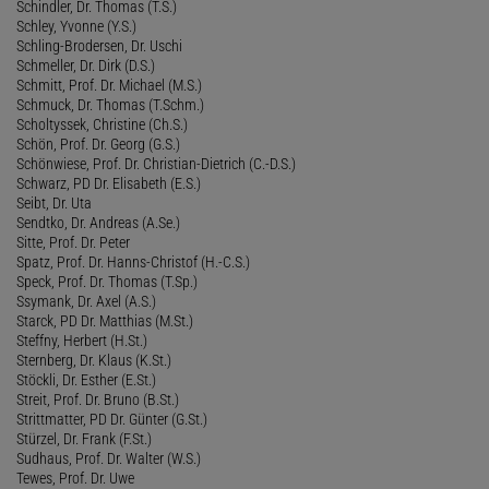
Schindler, Dr. Thomas (T.S.)
Schley, Yvonne (Y.S.)
Schling-Brodersen, Dr. Uschi
Schmeller, Dr. Dirk (D.S.)
Schmitt, Prof. Dr. Michael (M.S.)
Schmuck, Dr. Thomas (T.Schm.)
Scholtyssek, Christine (Ch.S.)
Schön, Prof. Dr. Georg (G.S.)
Schönwiese, Prof. Dr. Christian-Dietrich (C.-D.S.)
Schwarz, PD Dr. Elisabeth (E.S.)
Seibt, Dr. Uta
Sendtko, Dr. Andreas (A.Se.)
Sitte, Prof. Dr. Peter
Spatz, Prof. Dr. Hanns-Christof (H.-C.S.)
Speck, Prof. Dr. Thomas (T.Sp.)
Ssymank, Dr. Axel (A.S.)
Starck, PD Dr. Matthias (M.St.)
Steffny, Herbert (H.St.)
Sternberg, Dr. Klaus (K.St.)
Stöckli, Dr. Esther (E.St.)
Streit, Prof. Dr. Bruno (B.St.)
Strittmatter, PD Dr. Günter (G.St.)
Stürzel, Dr. Frank (F.St.)
Sudhaus, Prof. Dr. Walter (W.S.)
Tewes, Prof. Dr. Uwe