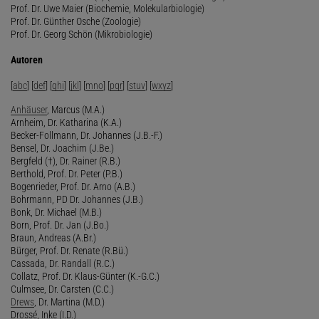
Prof. Dr. Uwe Maier (Biochemie, Molekularbiologie)
Prof. Dr. Günther Osche (Zoologie)
Prof. Dr. Georg Schön (Mikrobiologie)
Autoren
[
abc
] [
def
] [
ghi
] [
jkl
] [
mno
] [
pqr
] [
stuv
] [
wxyz
]
Anhäuser
, Marcus (M.A.)
Arnheim, Dr. Katharina (K.A.)
Becker-Follmann, Dr. Johannes (J.B.-F.)
Bensel, Dr. Joachim (J.Be.)
Bergfeld (†), Dr. Rainer (R.B.)
Berthold, Prof. Dr. Peter (P.B.)
Bogenrieder, Prof. Dr. Arno (A.B.)
Bohrmann, PD Dr. Johannes (J.B.)
Bonk, Dr. Michael (M.B.)
Born, Prof. Dr. Jan (J.Bo.)
Braun, Andreas (A.Br.)
Bürger, Prof. Dr. Renate (R.Bü.)
Cassada, Dr. Randall (R.C.)
Collatz, Prof. Dr. Klaus-Günter (K.-G.C.)
Culmsee, Dr. Carsten (C.C.)
Drews
, Dr. Martina (M.D.)
Drossé, Inke (I.D.)