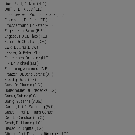
Duell-Pfaff, Dr. Nixe (N.D.)
Duffner, Dr. Klaus (K.D.)
Eibl-Eibesfeldt, Prof. Dr. Irenäus (I.E.)
Eisenhaber, Dr. Frank (F.E.)
Emschermann, Dr. Peter (P.E.)
Engelbrecht, Beate (B.E.)
Engeser, PD Dr. Theo (T.E.)
Eurich, Dr. Christian (C.E.)
Ewig, Bettina (B.Ew.)
Fässler, Dr. Peter (P.F.)
Fehrenbach, Dr. Heinz (H.F.)
Fix, Dr. Michael (M.F.)
Flemming, Alexandra (A.F.)
Franzen, Dr. Jens Lorenz (J.F.)
Freudig, Doris (D.F.)
Gack
, Dr. Claudia (C.G.)
Gallenmüller, Dr. Friederike (F.G.)
Ganter, Sabine (S.G.)
Gärtig, Susanne (S.Gä.)
Gärtner, PD Dr. Wolfgang (W.G.)
Gassen, Prof. Dr. Hans-Günter
Geinitz, Christian (Ch.G.)
Genth, Dr. Harald (H.G.)
Gläser, Dr. Birgitta (B.G.)
Götting, Prof. Dr. Klaus-Jürgen (K.-J.G.)