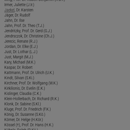
Irmer, Juliette (J.Ir.)
Jaekel
, Dr. Karsten
Jäger, Dr. Rudolf
Jahn, Dr. Ilse
Jahn, Prof. Dr. Theo (T.J.)
Jendritzky, Prof. Dr. Gerd (G.J.)
Jendrsczok, Dr. Christine (Ch.J.)
Jerecic, Renate (R.J.)
Jordan, Dr. Elke (E.J.)
Just, Dr. Lothar (L.J.)
Just, Margit (M.J.)
Kary, Michael (M.K.)
Kaspar, Dr. Robert
Kattmann, Prof. Dr. Ulrich (U.K.)
Kindt, Silvan (S.Ki.)
Kirchner, Prof. Dr. Wolfgang (W.K.)
Kirkilionis, Dr. Evelin (E.K.)
Kislinger, Claudia (C.K.)
Klein-Hollerbach, Dr. Richard (R.K.)
Klonk, Dr. Sabine (S.Kl.)
Kluge, Prof. Dr. Friedrich (F.K.)
König, Dr. Susanne (S.Kö.)
Körner, Dr. Helge (H.Kör.)
Kössel (†), Prof. Dr. Hans (H.K.)
Kühnle, Ralph (R.Kü.)