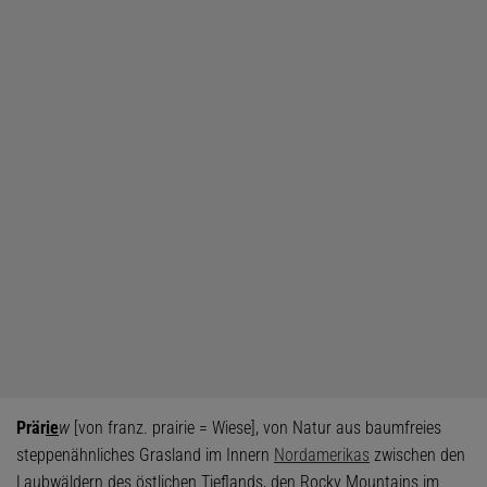
Prär
ie
w
[von franz. prairie = Wiese], von Natur aus baumfreies
steppenähnliches Grasland im Innern
Nordamerikas
zwischen den
Laubwäldern des östlichen Tieflands, den Rocky Mountains im