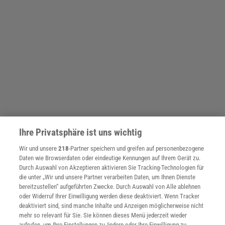
Ihre Privatsphäre ist uns wichtig
SPONSORED
PARTNERINHALTE
Wir und unsere
218
-Partner speichern und greifen auf personenbezogene
Anzeige
Daten wie Browserdaten oder eindeutige Kennungen auf Ihrem Gerät zu.
Durch Auswahl von Akzeptieren aktivieren Sie Tracking-Technologien für
die unter „Wir und unsere Partner verarbeiten Daten, um Ihnen Dienste
bereitzustellen“ aufgeführten Zwecke. Durch Auswahl von Alle ablehnen
oder Widerruf Ihrer Einwilligung werden diese deaktiviert. Wenn Tracker
deaktiviert sind, sind manche Inhalte und Anzeigen möglicherweise nicht
mehr so relevant für Sie. Sie können dieses Menü jederzeit wieder
aufrufen, um Ihre Einstellungen zu ändern oder Ihre Einwilligung zu