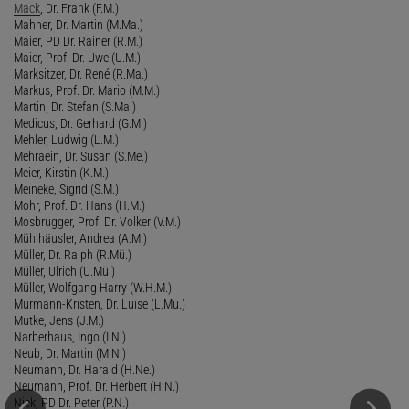
Mack
, Dr. Frank (F.M.)
Mahner, Dr. Martin (M.Ma.)
Maier, PD Dr. Rainer (R.M.)
Maier, Prof. Dr. Uwe (U.M.)
Marksitzer, Dr. René (R.Ma.)
Markus, Prof. Dr. Mario (M.M.)
Martin, Dr. Stefan (S.Ma.)
Medicus, Dr. Gerhard (G.M.)
Mehler, Ludwig (L.M.)
Mehraein, Dr. Susan (S.Me.)
Meier, Kirstin (K.M.)
Meineke, Sigrid (S.M.)
Mohr, Prof. Dr. Hans (H.M.)
Mosbrugger, Prof. Dr. Volker (V.M.)
Mühlhäusler, Andrea (A.M.)
Müller, Dr. Ralph (R.Mü.)
Müller, Ulrich (U.Mü.)
Müller, Wolfgang Harry (W.H.M.)
Murmann-Kristen, Dr. Luise (L.Mu.)
Mutke, Jens (J.M.)
Narberhaus, Ingo (I.N.)
Neub, Dr. Martin (M.N.)
Neumann, Dr. Harald (H.Ne.)
Neumann, Prof. Dr. Herbert (H.N.)
Nick, PD Dr. Peter (P.N.)