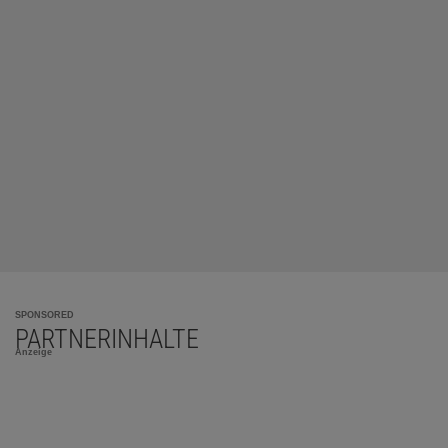
SPONSORED
PARTNERINHALTE
Anzeige