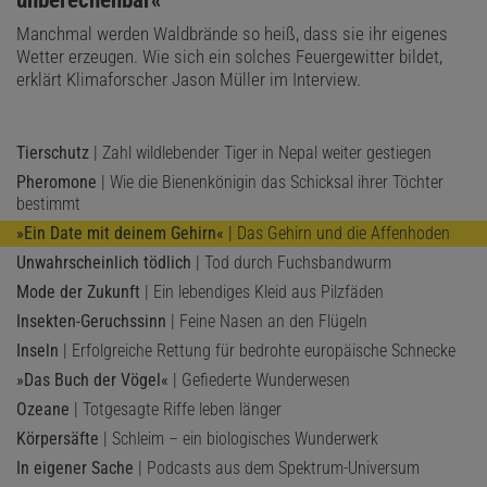
Manchmal werden Waldbrände so heiß, dass sie ihr eigenes
Wetter erzeugen. Wie sich ein solches Feuergewitter bildet,
erklärt Klimaforscher Jason Müller im Interview.
Tierschutz
| Zahl wildlebender Tiger in Nepal weiter gestiegen
Pheromone
| Wie die Bienenkönigin das Schicksal ihrer Töchter
bestimmt
»Ein Date mit deinem Gehirn«
| Das Gehirn und die Affenhoden
Unwahrscheinlich tödlich
| Tod durch Fuchsbandwurm
Mode der Zukunft
| Ein lebendiges Kleid aus Pilzfäden
Insekten-Geruchssinn
| Feine Nasen an den Flügeln
Inseln
| Erfolgreiche Rettung für bedrohte europäische Schnecke
»Das Buch der Vögel«
| Gefiederte Wunderwesen
Ozeane
| Totgesagte Riffe leben länger
Körpersäfte
| Schleim – ein biologisches Wunderwerk
In eigener Sache
| Podcasts aus dem Spektrum-Universum