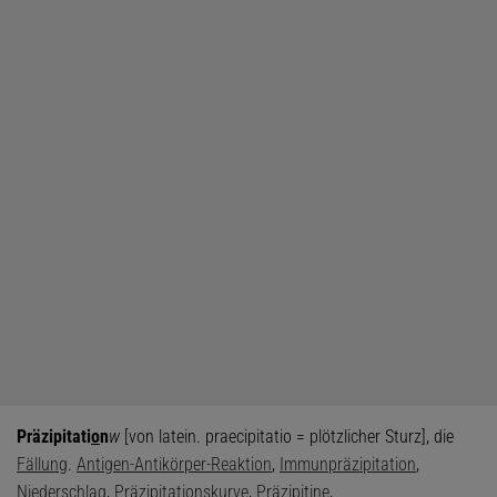
Präzipitati
o
n
w
[von latein. praecipitatio = plötzlicher Sturz], die
Fällung
.
Antigen-Antikörper-Reaktion
,
Immunpräzipitation
,
Niederschlag
,
Präzipitationskurve
,
Präzipitine
,