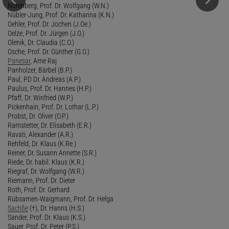
Nörenberg, Prof. Dr. Wolfgang (W.N.)
Nübler-Jung, Prof. Dr. Katharina (K.N.)
Oehler, Prof. Dr. Jochen (J.Oe.)
Oelze, Prof. Dr. Jürgen (J.O.)
Olenik, Dr. Claudia (C.O.)
Osche, Prof. Dr. Günther (G.O.)
Panesar
, Arne Raj
Panholzer, Bärbel (B.P.)
Paul, PD Dr. Andreas (A.P.)
Paulus, Prof. Dr. Hannes (H.P.)
Pfaff, Dr. Winfried (W.P.)
Pickenhain, Prof. Dr. Lothar (L.P.)
Probst, Dr. Oliver (O.P.)
Ramstetter, Dr. Elisabeth (E.R.)
Ravati, Alexander (A.R.)
Rehfeld, Dr. Klaus (K.Re.)
Reiner, Dr. Susann Annette (S.R.)
Riede, Dr. habil. Klaus (K.R.)
Riegraf, Dr. Wolfgang (W.R.)
Riemann, Prof. Dr. Dieter
Roth, Prof. Dr. Gerhard
Rübsamen-Waigmann, Prof. Dr. Helga
Sachße
(†), Dr. Hanns (H.S.)
Sander, Prof. Dr. Klaus (K.S.)
Sauer, Prof. Dr. Peter (P.S.)