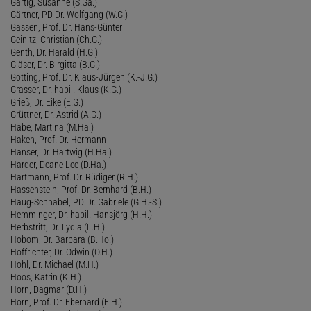
Gärtig, Susanne (S.Gä.)
Gärtner, PD Dr. Wolfgang (W.G.)
Gassen, Prof. Dr. Hans-Günter
Geinitz, Christian (Ch.G.)
Genth, Dr. Harald (H.G.)
Gläser, Dr. Birgitta (B.G.)
Götting, Prof. Dr. Klaus-Jürgen (K.-J.G.)
Grasser, Dr. habil. Klaus (K.G.)
Grieß, Dr. Eike (E.G.)
Grüttner, Dr. Astrid (A.G.)
Häbe, Martina (M.Hä.)
Haken, Prof. Dr. Hermann
Hanser, Dr. Hartwig (H.Ha.)
Harder, Deane Lee (D.Ha.)
Hartmann, Prof. Dr. Rüdiger (R.H.)
Hassenstein, Prof. Dr. Bernhard (B.H.)
Haug-Schnabel, PD Dr. Gabriele (G.H.-S.)
Hemminger, Dr. habil. Hansjörg (H.H.)
Herbstritt, Dr. Lydia (L.H.)
Hobom, Dr. Barbara (B.Ho.)
Hoffrichter, Dr. Odwin (O.H.)
Hohl, Dr. Michael (M.H.)
Hoos, Katrin (K.H.)
Horn, Dagmar (D.H.)
Horn, Prof. Dr. Eberhard (E.H.)