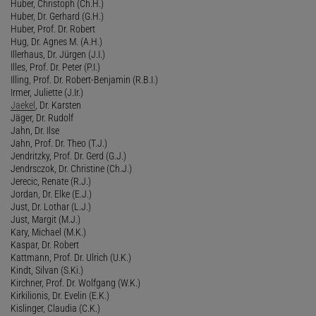
Huber, Christoph (Ch.H.)
Huber, Dr. Gerhard (G.H.)
Huber, Prof. Dr. Robert
Hug, Dr. Agnes M. (A.H.)
Illerhaus, Dr. Jürgen (J.I.)
Illes, Prof. Dr. Peter (P.I.)
Illing, Prof. Dr. Robert-Benjamin (R.B.I.)
Irmer, Juliette (J.Ir.)
Jaekel
, Dr. Karsten
Jäger, Dr. Rudolf
Jahn, Dr. Ilse
Jahn, Prof. Dr. Theo (T.J.)
Jendritzky, Prof. Dr. Gerd (G.J.)
Jendrsczok, Dr. Christine (Ch.J.)
Jerecic, Renate (R.J.)
Jordan, Dr. Elke (E.J.)
Just, Dr. Lothar (L.J.)
Just, Margit (M.J.)
Kary, Michael (M.K.)
Kaspar, Dr. Robert
Kattmann, Prof. Dr. Ulrich (U.K.)
Kindt, Silvan (S.Ki.)
Kirchner, Prof. Dr. Wolfgang (W.K.)
Kirkilionis, Dr. Evelin (E.K.)
Kislinger, Claudia (C.K.)