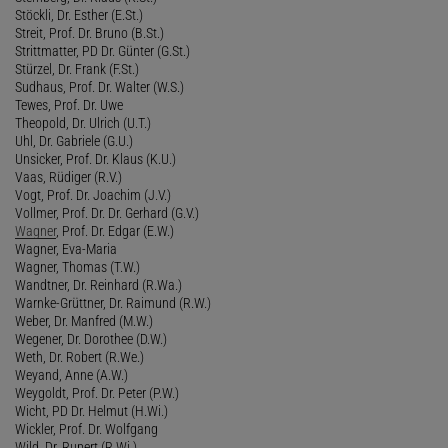
Stöckli, Dr. Esther (E.St.)
Streit, Prof. Dr. Bruno (B.St.)
Strittmatter, PD Dr. Günter (G.St.)
Stürzel, Dr. Frank (F.St.)
Sudhaus, Prof. Dr. Walter (W.S.)
Tewes, Prof. Dr. Uwe
Theopold, Dr. Ulrich (U.T.)
Uhl, Dr. Gabriele (G.U.)
Unsicker, Prof. Dr. Klaus (K.U.)
Vaas, Rüdiger (R.V.)
Vogt, Prof. Dr. Joachim (J.V.)
Vollmer, Prof. Dr. Dr. Gerhard (G.V.)
Wagner
, Prof. Dr. Edgar (E.W.)
Wagner, Eva-Maria
Wagner, Thomas (T.W.)
Wandtner, Dr. Reinhard (R.Wa.)
Warnke-Grüttner, Dr. Raimund (R.W.)
Weber, Dr. Manfred (M.W.)
Wegener, Dr. Dorothee (D.W.)
Weth, Dr. Robert (R.We.)
Weyand, Anne (A.W.)
Weygoldt, Prof. Dr. Peter (P.W.)
Wicht, PD Dr. Helmut (H.Wi.)
Wickler, Prof. Dr. Wolfgang
Wild, Dr. Rupert (R.Wi.)