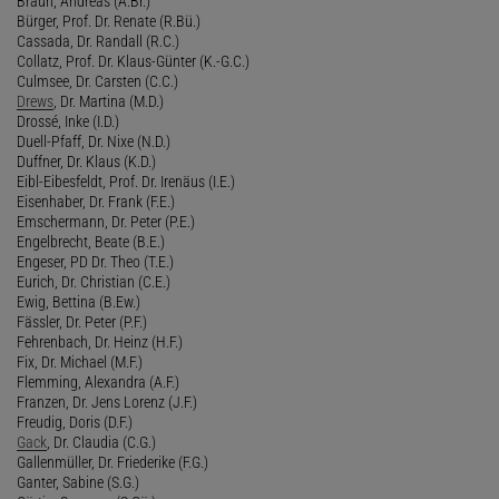
Braun, Andreas (A.Br.)
Bürger, Prof. Dr. Renate (R.Bü.)
Cassada, Dr. Randall (R.C.)
Collatz, Prof. Dr. Klaus-Günter (K.-G.C.)
Culmsee, Dr. Carsten (C.C.)
Drews
, Dr. Martina (M.D.)
Drossé, Inke (I.D.)
Duell-Pfaff, Dr. Nixe (N.D.)
Duffner, Dr. Klaus (K.D.)
Eibl-Eibesfeldt, Prof. Dr. Irenäus (I.E.)
Eisenhaber, Dr. Frank (F.E.)
Emschermann, Dr. Peter (P.E.)
Engelbrecht, Beate (B.E.)
Engeser, PD Dr. Theo (T.E.)
Eurich, Dr. Christian (C.E.)
Ewig, Bettina (B.Ew.)
Fässler, Dr. Peter (P.F.)
Fehrenbach, Dr. Heinz (H.F.)
Fix, Dr. Michael (M.F.)
Flemming, Alexandra (A.F.)
Franzen, Dr. Jens Lorenz (J.F.)
Freudig, Doris (D.F.)
Gack
, Dr. Claudia (C.G.)
Gallenmüller, Dr. Friederike (F.G.)
Ganter, Sabine (S.G.)