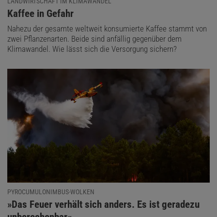
LANDWIRTSCHAFT IM KLIMAWANDEL
:
Kaffee in Gefahr
Nahezu der gesamte weltweit konsumierte Kaffee stammt von
zwei Pflanzenarten. Beide sind anfällig gegenüber dem
Klimawandel. Wie lässt sich die Versorgung sichern?
PYROCUMULONIMBUS-WOLKEN
:
»Das Feuer verhält sich anders. Es ist geradezu
unberechenbar«