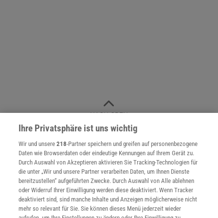
NACH OBEN
Ihre Privatsphäre ist uns wichtig
Wir und unsere
218
-Partner speichern und greifen auf personenbezogene
Für Sie im Spektrum-Shop und am Kiosk:
Daten wie Browserdaten oder eindeutige Kennungen auf Ihrem Gerät zu.
Durch Auswahl von Akzeptieren aktivieren Sie Tracking-Technologien für
die unter „Wir und unsere Partner verarbeiten Daten, um Ihnen Dienste
bereitzustellen“ aufgeführten Zwecke. Durch Auswahl von Alle ablehnen
oder Widerruf Ihrer Einwilligung werden diese deaktiviert. Wenn Tracker
deaktiviert sind, sind manche Inhalte und Anzeigen möglicherweise nicht
mehr so relevant für Sie. Sie können dieses Menü jederzeit wieder
aufrufen, um Ihre Einstellungen zu ändern oder Ihre Einwilligung zu