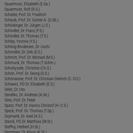
Sauermost, Elisabeth (E.Sa.)
Sauermost, Rolf (R.S.)
Schaller, Prof. Dr. Friedrich
Schaub, Prof. Dr. Günter A. (G.Sb.)
Schickinger, Dr. Jürgen (J.S.)
Schindler, Dr. Franz (F.S.)
Schindler, Dr. Thomas (T.S.)
Schley, Yvonne (Y.S.)
Schling-Brodersen, Dr. Uschi
Schmeller, Dr. Dirk (D.S.)
Schmitt, Prof. Dr. Michael (M.S.)
Schmuck, Dr. Thomas (T.Schm.)
Scholtyssek, Christine (Ch.S.)
Schön, Prof. Dr. Georg (G.S.)
Schönwiese, Prof. Dr. Christian-Dietrich (C.-D.S.)
Schwarz, PD Dr. Elisabeth (E.S.)
Seibt, Dr. Uta
Sendtko, Dr. Andreas (A.Se.)
Sitte, Prof. Dr. Peter
Spatz, Prof. Dr. Hanns-Christof (H.-C.S.)
Speck, Prof. Dr. Thomas (T.Sp.)
Ssymank, Dr. Axel (A.S.)
Starck, PD Dr. Matthias (M.St.)
Steffny, Herbert (H.St.)
Sternberg, Dr. Klaus (K.St.)