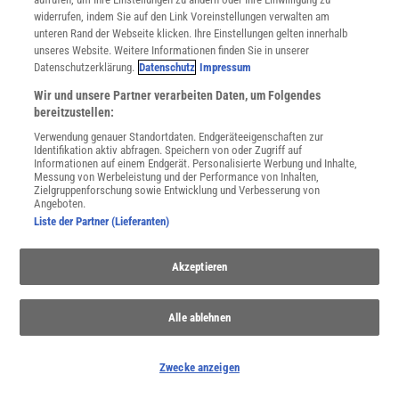
widerrufen, indem Sie auf den Link Voreinstellungen verwalten am
WEITERE NEUERSCHEINUNGEN
SPEKTRUM SHOP
unteren Rand der Webseite klicken. Ihre Einstellungen gelten innerhalb
unseres Website. Weitere Informationen finden Sie in unserer
Datenschutzerklärung.
Datenschutz
Impressum
Spektrum
.de-Newsletter abonnieren
Wir und unsere Partner verarbeiten Daten, um Folgendes
bereitzustellen:
JETZT ANMELDEN!
Verwendung genauer Standortdaten. Endgeräteeigenschaften zur
Identifikation aktiv abfragen. Speichern von oder Zugriff auf
Informationen auf einem Endgerät. Personalisierte Werbung und Inhalte,
Sie können unsere Newsletter jederzeit wieder abbestellen. Infos zu unserem Umgang
Messung von Werbeleistung und der Performance von Inhalten,
mit Ihren personenbezogenen Daten finden Sie in unserer
Datenschutzerklärung
.
Zielgruppenforschung sowie Entwicklung und Verbesserung von
Angeboten.
Liste der Partner (Lieferanten)
SERVICES
Akzeptieren
Newsletter
Kontakt
Spektrum Shop
Alle ablehnen
Im Handel kaufen
Presse
Zwecke anzeigen
Verträge kündigen
Widerruf