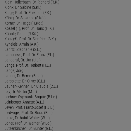
Klein-Hollerbach, Dr. Richard (R.K.)
Klonk, Dr. Sabine (S.Kl.)
Kluge, Prof. Dr. Friedrich (F.K.)
König, Dr. Susanne (S.Kö.)
Körner, Dr. Helge (H.Kör.)
Kössel (†), Prof. Dr. Hans (H.K.)
Kühnle, Ralph (R.Kü.)
Kuss (†), Prof. Dr. Siegfried (S.K.)
Kyrieleis, Armin (A.K.)
Lahrtz, Stephanie (S.L.)
Lamparski, Prof. Dr. Franz (F.L.)
Landgraf, Dr. Uta (U.L.)
Lange, Prof. Dr. Herbert (H.L.)
Lange, Jörg
Langer, Dr. Bernd (B.La.)
Larbolette, Dr. Oliver (O.L.)
Laurien-Kehnen, Dr. Claudia (C.L.)
Lay, Dr. Martin (M.L.)
Lechner-Ssymank, Brigitte (B.Le.)
Leinberger, Annette (A.L.)
Leven, Prof. Franz-Josef (F.J.L.)
Liedvogel, Prof. Dr. Bodo (B.L.)
Littke, Dr. habil. Walter (W.L.)
Loher, Prof. Dr. Werner (W.Lo.)
Lützenkirchen, Dr. Günter (G.L.)