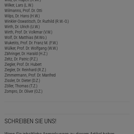
Wilker, Lars (L.W.)
Wilmanns, Prof. Dr. Otti
Wilps, Dr. Hans (H.W.)
Winkler-Oswatitsch, Dr. Ruthild (R.W.-O.)
Wirth, Dr. Ulrich (U.W.)
Wirth, Prof. Dr. Volkmar (V.W.)
Wolf, Dr. Matthias (M.Wo.)
Wuketits, Prof. Dr. Franz M. (F.W.)
Wülker, Prof. Dr. Wolfgang (W.W.)
Zähringer, Dr. Harald (H.Z.)
Zeltz, Dr. Patric (P.Z.)
Ziegler, Prof. Dr. Hubert
Ziegler, Dr. Reinhard (R.Z.)
Zimmermann, Prof. Dr. Manfred
Zissler, Dr. Dieter (D.Z.)
Zöller, Thomas (T.Z.)
Zompro, Dr. Oliver (O.Z.)
SCHREIBEN SIE UNS!