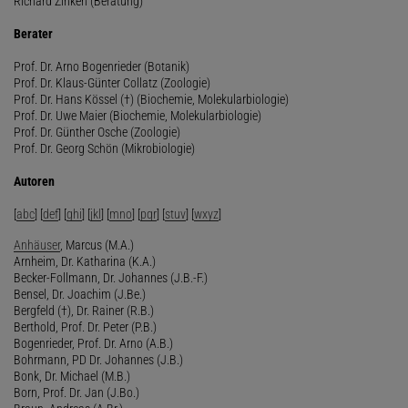
Richard Zinken (Beratung)
Berater
Prof. Dr. Arno Bogenrieder (Botanik)
Prof. Dr. Klaus-Günter Collatz (Zoologie)
Prof. Dr. Hans Kössel (†) (Biochemie, Molekularbiologie)
Prof. Dr. Uwe Maier (Biochemie, Molekularbiologie)
Prof. Dr. Günther Osche (Zoologie)
Prof. Dr. Georg Schön (Mikrobiologie)
Autoren
[
abc
] [
def
] [
ghi
] [
jkl
] [
mno
] [
pqr
] [
stuv
] [
wxyz
]
Anhäuser
, Marcus (M.A.)
Arnheim, Dr. Katharina (K.A.)
Becker-Follmann, Dr. Johannes (J.B.-F.)
Bensel, Dr. Joachim (J.Be.)
Bergfeld (†), Dr. Rainer (R.B.)
Berthold, Prof. Dr. Peter (P.B.)
Bogenrieder, Prof. Dr. Arno (A.B.)
Bohrmann, PD Dr. Johannes (J.B.)
Bonk, Dr. Michael (M.B.)
Born, Prof. Dr. Jan (J.Bo.)