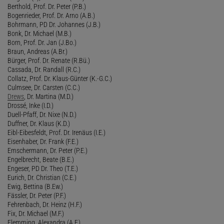
Berthold, Prof. Dr. Peter (P.B.)
Bogenrieder, Prof. Dr. Arno (A.B.)
Bohrmann, PD Dr. Johannes (J.B.)
Bonk, Dr. Michael (M.B.)
Born, Prof. Dr. Jan (J.Bo.)
Braun, Andreas (A.Br.)
Bürger, Prof. Dr. Renate (R.Bü.)
Cassada, Dr. Randall (R.C.)
Collatz, Prof. Dr. Klaus-Günter (K.-G.C.)
Culmsee, Dr. Carsten (C.C.)
Drews
, Dr. Martina (M.D.)
Drossé, Inke (I.D.)
Duell-Pfaff, Dr. Nixe (N.D.)
Duffner, Dr. Klaus (K.D.)
Eibl-Eibesfeldt, Prof. Dr. Irenäus (I.E.)
Eisenhaber, Dr. Frank (F.E.)
Emschermann, Dr. Peter (P.E.)
Engelbrecht, Beate (B.E.)
Engeser, PD Dr. Theo (T.E.)
Eurich, Dr. Christian (C.E.)
Ewig, Bettina (B.Ew.)
Fässler, Dr. Peter (P.F.)
Fehrenbach, Dr. Heinz (H.F.)
Fix, Dr. Michael (M.F.)
Flemming, Alexandra (A.F.)