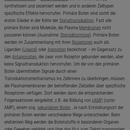
synthetisiert und sezerniert werden und in anderen Zelltypen
spezifische Effekte hervorrufen. Primäre Boten sind somit die
ersten Glieder in der Kette der
Signaltransduktion
. Fast alle
primäre Boten sind Moleküle, die Plasma-
Membranen
nicht
passieren können (Ausnahme:
Steroidhormone
). Primäre Boten
werden im Zusammenhang mit ihren
Rezeptoren
auch als
Liganden (
Ligand
) oder
Agonisten
bezeichnet – im Gegensatz zu
den
Antagonisten
, die zwar vom Rezeptor gebunden werden, aber
keine Signaltransduktion hervorrufen. Um die von den primären
Boten übermittelten Signale durch einen
Transduktionsmechanismus ins Zellinnere zu überbringen, müssen
die Plasmamembranen der betreffenden Zielzellen über spezifische
Rezeptoren verfügen. Dort werden dann die entsprechenden
Folgereaktionen eingeleitet, z.B. die Bildung von
cAMP
(cyclo-
AMP), einem sog.
sekundären Boten
. Je nach Entstehungsort der
primären Boten werden verschiedene Wege unterschieden: Beim
endokrinen
Weg werden die Botenstoffe in besonderen Organen
oder Geweben gebildet und über das
Blut
zum Zielort transportiert