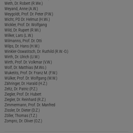
Weth, Dr. Robert (R.We.)
Weyand, Anne (A.W.)
Weygoldt, Prof. Dr. Peter (P.W.)
Wicht, PD Dr. Helmut (H.Wi.)
Wickler, Prof. Dr. Wolfgang
Wild, Dr. Rupert (R.Wi.)
Wilker, Lars (L.W.)
Wilmanns, Prof. Dr. Otti
Wilps, Dr. Hans (H.W.)
Winkler-Oswatitsch, Dr. Ruthild (R.W.-O.)
Wirth, Dr. Ulrich (U.W.)
Wirth, Prof. Dr. Volkmar (V.W.)
Wolf, Dr. Matthias (M.Wo.)
Wuketits, Prof. Dr. Franz M. (F.W.)
Wülker, Prof. Dr. Wolfgang (W.W.)
Zähringer, Dr. Harald (H.Z.)
Zeltz, Dr. Patric (P.Z.)
Ziegler, Prof. Dr. Hubert
Ziegler, Dr. Reinhard (R.Z.)
Zimmermann, Prof. Dr. Manfred
Zissler, Dr. Dieter (D.Z.)
Zöller, Thomas (T.Z.)
Zompro, Dr. Oliver (O.Z.)