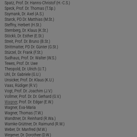
Spatz, Prof. Dr. Hanns-Christof (H.-C.S.)
Speck, Prof. Dr. Thomas (T.Sp.)
Ssymank, Dr. Axel (A.S.)
Starck, PD Dr. Matthias (M.St.)
Steffny, Herbert (H.St.)
Sternberg, Dr. Klaus (K.St.)
Stöckli, Dr. Esther (E.St.)
Streit, Prof. Dr. Bruno (B.St.)
Strittmatter, PD Dr. Günter (G.St.)
Stürzel, Dr. Frank (F.St.)
Sudhaus, Prof. Dr. Walter (W.S.)
Tewes, Prof. Dr. Uwe
Theopold, Dr. Ulrich (U.T.)
Uhl, Dr. Gabriele (G.U.)
Unsicker, Prof. Dr. Klaus (K.U.)
Vaas, Rüdiger (R.V.)
Vogt, Prof. Dr. Joachim (J.V.)
Vollmer, Prof. Dr. Dr. Gerhard (G.V.)
Wagner
, Prof. Dr. Edgar (E.W.)
Wagner, Eva-Maria
Wagner, Thomas (T.W.)
Wandtner, Dr. Reinhard (R.Wa.)
Warnke-Grüttner, Dr. Raimund (R.W.)
Weber, Dr. Manfred (M.W.)
Wegener, Dr. Dorothee (D.W.)