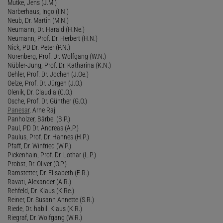
Mutke, Jens (J.M.)
Narberhaus, Ingo (I.N.)
Neub, Dr. Martin (M.N.)
Neumann, Dr. Harald (H.Ne.)
Neumann, Prof. Dr. Herbert (H.N.)
Nick, PD Dr. Peter (P.N.)
Nörenberg, Prof. Dr. Wolfgang (W.N.)
Nübler-Jung, Prof. Dr. Katharina (K.N.)
Oehler, Prof. Dr. Jochen (J.Oe.)
Oelze, Prof. Dr. Jürgen (J.O.)
Olenik, Dr. Claudia (C.O.)
Osche, Prof. Dr. Günther (G.O.)
Panesar
, Arne Raj
Panholzer, Bärbel (B.P.)
Paul, PD Dr. Andreas (A.P.)
Paulus, Prof. Dr. Hannes (H.P.)
Pfaff, Dr. Winfried (W.P.)
Pickenhain, Prof. Dr. Lothar (L.P.)
Probst, Dr. Oliver (O.P.)
Ramstetter, Dr. Elisabeth (E.R.)
Ravati, Alexander (A.R.)
Rehfeld, Dr. Klaus (K.Re.)
Reiner, Dr. Susann Annette (S.R.)
Riede, Dr. habil. Klaus (K.R.)
Riegraf, Dr. Wolfgang (W.R.)