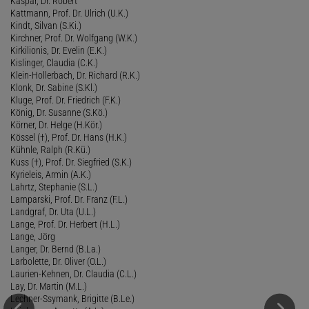
Kaspar, Dr. Robert
Kattmann, Prof. Dr. Ulrich (U.K.)
Kindt, Silvan (S.Ki.)
Kirchner, Prof. Dr. Wolfgang (W.K.)
Kirkilionis, Dr. Evelin (E.K.)
Kislinger, Claudia (C.K.)
Klein-Hollerbach, Dr. Richard (R.K.)
Klonk, Dr. Sabine (S.Kl.)
Kluge, Prof. Dr. Friedrich (F.K.)
König, Dr. Susanne (S.Kö.)
Körner, Dr. Helge (H.Kör.)
Kössel (†), Prof. Dr. Hans (H.K.)
Kühnle, Ralph (R.Kü.)
Kuss (†), Prof. Dr. Siegfried (S.K.)
Kyrieleis, Armin (A.K.)
Lahrtz, Stephanie (S.L.)
Lamparski, Prof. Dr. Franz (F.L.)
Landgraf, Dr. Uta (U.L.)
Lange, Prof. Dr. Herbert (H.L.)
Lange, Jörg
Langer, Dr. Bernd (B.La.)
Larbolette, Dr. Oliver (O.L.)
Laurien-Kehnen, Dr. Claudia (C.L.)
Lay, Dr. Martin (M.L.)
Lechner-Ssymank, Brigitte (B.Le.)