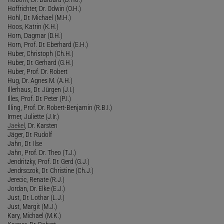
Hoffrichter, Dr. Odwin (O.H.)
Hohl, Dr. Michael (M.H.)
Hoos, Katrin (K.H.)
Horn, Dagmar (D.H.)
Horn, Prof. Dr. Eberhard (E.H.)
Huber, Christoph (Ch.H.)
Huber, Dr. Gerhard (G.H.)
Huber, Prof. Dr. Robert
Hug, Dr. Agnes M. (A.H.)
Illerhaus, Dr. Jürgen (J.I.)
Illes, Prof. Dr. Peter (P.I.)
Illing, Prof. Dr. Robert-Benjamin (R.B.I.)
Irmer, Juliette (J.Ir.)
Jaekel
, Dr. Karsten
Jäger, Dr. Rudolf
Jahn, Dr. Ilse
Jahn, Prof. Dr. Theo (T.J.)
Jendritzky, Prof. Dr. Gerd (G.J.)
Jendrsczok, Dr. Christine (Ch.J.)
Jerecic, Renate (R.J.)
Jordan, Dr. Elke (E.J.)
Just, Dr. Lothar (L.J.)
Just, Margit (M.J.)
Kary, Michael (M.K.)