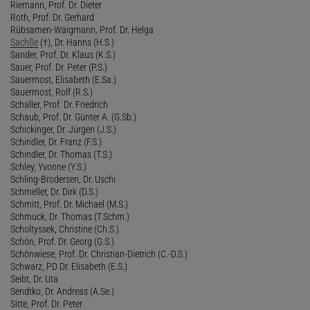
Riemann, Prof. Dr. Dieter
Roth, Prof. Dr. Gerhard
Rübsamen-Waigmann, Prof. Dr. Helga
Sachße
(†), Dr. Hanns (H.S.)
Sander, Prof. Dr. Klaus (K.S.)
Sauer, Prof. Dr. Peter (P.S.)
Sauermost, Elisabeth (E.Sa.)
Sauermost, Rolf (R.S.)
Schaller, Prof. Dr. Friedrich
Schaub, Prof. Dr. Günter A. (G.Sb.)
Schickinger, Dr. Jürgen (J.S.)
Schindler, Dr. Franz (F.S.)
Schindler, Dr. Thomas (T.S.)
Schley, Yvonne (Y.S.)
Schling-Brodersen, Dr. Uschi
Schmeller, Dr. Dirk (D.S.)
Schmitt, Prof. Dr. Michael (M.S.)
Schmuck, Dr. Thomas (T.Schm.)
Scholtyssek, Christine (Ch.S.)
Schön, Prof. Dr. Georg (G.S.)
Schönwiese, Prof. Dr. Christian-Dietrich (C.-D.S.)
Schwarz, PD Dr. Elisabeth (E.S.)
Seibt, Dr. Uta
Sendtko, Dr. Andreas (A.Se.)
Sitte, Prof. Dr. Peter