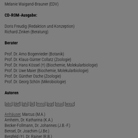
Melanie Waigand-Brauner (EDV)
CD-ROM-Ausgabe:
Doris Freudig (Redaktion und Konzeption)
Richard Zinken (Beratung)
Berater
Prof. Dr. Arno Bogenrieder (Botanik)
Prof. Dr. Klaus-Günter Collatz (Zoologie)
Prof. Dr. Hans Kössel (†) (Biochemie, Molekularbiologie)
Prof. Dr. Uwe Maier (Biochemie, Molekularbiologie)
Prof. Dr. Günther Osche (Zoologie)
Prof. Dr. Georg Schön (Mikrobiologie)
Autoren
[
abc
] [
def
] [
ghi
] [
jkl
] [
mno
] [
pqr
] [
stuv
] [
wxyz
]
Anhäuser
, Marcus (M.A.)
Arnheim, Dr. Katharina (K.A.)
Becker-Follmann, Dr. Johannes (J.B.-F.)
Bensel, Dr. Joachim (J.Be.)
Bergfeld (†), Dr. Rainer (R.B.)