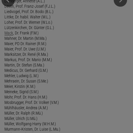
Leinberger, Annette (A.L.)
Leven, Prof. Franz-Josef (F.J.L.)
Liedvogel, Prof. Dr. Bodo (B.L.)
Littke, Dr. habil. Walter (W.L.)
Loher, Prof. Dr. Werner (W.Lo.)
Lützenkirchen, Dr. Günter (G.L.)
Mack
, Dr. Frank (F.M.)
Mahner, Dr. Martin (M.Ma.)
Maier, PD Dr. Rainer (R.M.)
Maier, Prof. Dr. Uwe (U.M.)
Marksitzer, Dr. René (R.Ma.)
Markus, Prof. Dr. Mario (M.M.)
Martin, Dr. Stefan (S.Ma.)
Medicus, Dr. Gerhard (G.M.)
Mehler, Ludwig (L.M.)
Mehraein, Dr. Susan (S.Me.)
Meier, Kirstin (K.M.)
Meineke, Sigrid (S.M.)
Mohr, Prof. Dr. Hans (H.M.)
Mosbrugger, Prof. Dr. Volker (V.M.)
Mühlhäusler, Andrea (A.M.)
Müller, Dr. Ralph (R.Mü.)
Müller, Ulrich (U.Mü.)
Müller, Wolfgang Harry (W.H.M.)
Murmann-Kristen, Dr. Luise (L.Mu.)