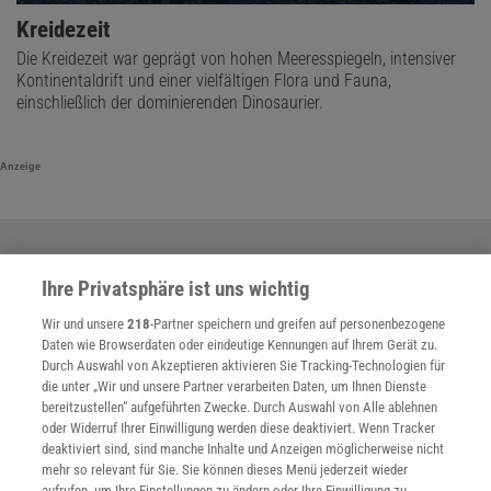
Kreidezeit
Die Kreidezeit war geprägt von hohen Meeresspiegeln, intensiver
Kontinentaldrift und einer vielfältigen Flora und Fauna,
einschließlich der dominierenden Dinosaurier.
Anzeige
Ihre Privatsphäre ist uns wichtig
Wir und unsere
218
-Partner speichern und greifen auf personenbezogene
Daten wie Browserdaten oder eindeutige Kennungen auf Ihrem Gerät zu.
Durch Auswahl von Akzeptieren aktivieren Sie Tracking-Technologien für
die unter „Wir und unsere Partner verarbeiten Daten, um Ihnen Dienste
bereitzustellen“ aufgeführten Zwecke. Durch Auswahl von Alle ablehnen
oder Widerruf Ihrer Einwilligung werden diese deaktiviert. Wenn Tracker
deaktiviert sind, sind manche Inhalte und Anzeigen möglicherweise nicht
mehr so relevant für Sie. Sie können dieses Menü jederzeit wieder
aufrufen, um Ihre Einstellungen zu ändern oder Ihre Einwilligung zu