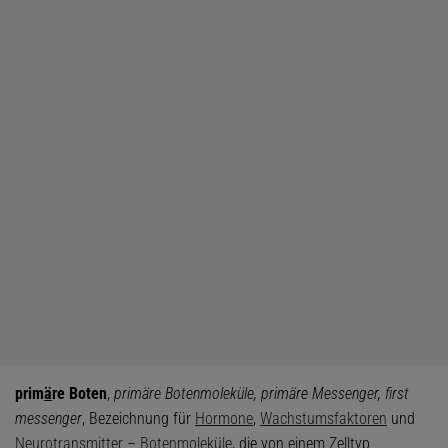
prim
ä
re Boten
,
primäre Botenmoleküle, primäre Messenger, first
messenger
, Bezeichnung für
Hormone
,
Wachstumsfaktoren
und
Neurotransmitter
–
Botenmoleküle
, die von einem Zelltyp