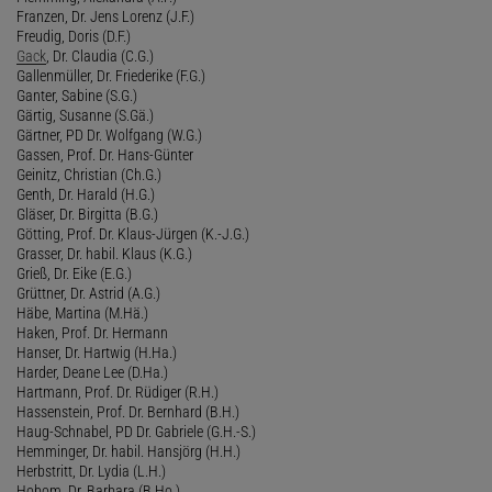
Franzen, Dr. Jens Lorenz (J.F.)
Freudig, Doris (D.F.)
Gack
, Dr. Claudia (C.G.)
Gallenmüller, Dr. Friederike (F.G.)
Ganter, Sabine (S.G.)
Gärtig, Susanne (S.Gä.)
Gärtner, PD Dr. Wolfgang (W.G.)
Gassen, Prof. Dr. Hans-Günter
Geinitz, Christian (Ch.G.)
Genth, Dr. Harald (H.G.)
Gläser, Dr. Birgitta (B.G.)
Götting, Prof. Dr. Klaus-Jürgen (K.-J.G.)
Grasser, Dr. habil. Klaus (K.G.)
Grieß, Dr. Eike (E.G.)
Grüttner, Dr. Astrid (A.G.)
Häbe, Martina (M.Hä.)
Haken, Prof. Dr. Hermann
Hanser, Dr. Hartwig (H.Ha.)
Harder, Deane Lee (D.Ha.)
Hartmann, Prof. Dr. Rüdiger (R.H.)
Hassenstein, Prof. Dr. Bernhard (B.H.)
Haug-Schnabel, PD Dr. Gabriele (G.H.-S.)
Hemminger, Dr. habil. Hansjörg (H.H.)
Herbstritt, Dr. Lydia (L.H.)
Hobom, Dr. Barbara (B.Ho.)