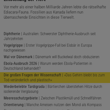
Vor mehr als einer halben Milliarde Jahren lebte die rätselhafte
Ediacara-Fauna. Fossilien aus Kanada liefern nun
überraschende Einsichten in diese Tierwelt.
Diphtherie
| Australien: Schwerster Diphtherie-Ausbruch seit
Jahrzehnten
Vogelgrippe
| Erster Vogelgrippe-Fall bei Eisbär in Europa
nachgewiesen
Wal vor Dänemark
| Dänemark will Buckelwal doch obduzieren
Ebola-Ausbruch 2026
| Warum werden Ebola-Patienten in
Deutschland behandelt?
Die großen Fragen der Wissenschaft
| »Das Gehirn bleibt bis zum
Tod veränderlich und plastisch«
Wiederbelebte Tardigrada
| Bärtierchen überstehen Hitze durch
isolierende Verglasung
Meeresschutzgebiete
| Zwischen Plastikmüll und Schnellfähren
Orientierung
| Manche Ameisen nutzen den Mond als Kompass