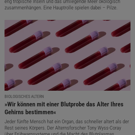
eng tropische Inseln und das umliegende Meer ökologisch
zusammenhängen. Eine Hauptrolle spielen dabei – Pilze.
BIOLOGISCHES ALTERN
:
»Wir können mit einer Blutprobe das Alter Ihres
Gehirns bestimmen«
Jeder fünfte Mensch hat ein Organ, das schneller altert als der
Rest seines Körpers. Der Alternsforscher Tony Wyss-Coray
über Frühwarnsysteme und die Macht des Blutplasmas.