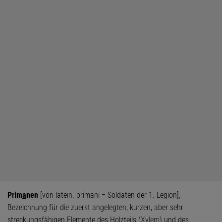
Prim
a
nen
[von latein. primani = Soldaten der 1. Legion],
Bezeichnung für die zuerst angelegten, kurzen, aber sehr
streckungsfähigen Elemente des Holzteils (
Xylem
) und des