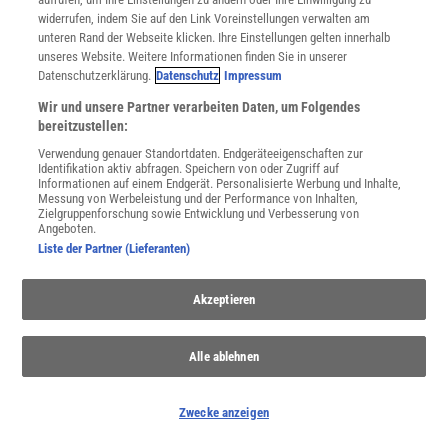
widerrufen, indem Sie auf den Link Voreinstellungen verwalten am
unteren Rand der Webseite klicken. Ihre Einstellungen gelten innerhalb
unseres Website. Weitere Informationen finden Sie in unserer
Datenschutzerklärung.
Datenschutz
Impressum
Wir und unsere Partner verarbeiten Daten, um Folgendes
WEITERE NEUERSCHEINUNGEN
SPEKTRUM SHOP
bereitzustellen:
Verwendung genauer Standortdaten. Endgeräteeigenschaften zur
Identifikation aktiv abfragen. Speichern von oder Zugriff auf
Informationen auf einem Endgerät. Personalisierte Werbung und Inhalte,
Messung von Werbeleistung und der Performance von Inhalten,
Spektrum
.de-Newsletter abonnieren
Zielgruppenforschung sowie Entwicklung und Verbesserung von
Angeboten.
JETZT ANMELDEN!
Liste der Partner (Lieferanten)
Sie können unsere Newsletter jederzeit wieder abbestellen. Infos zu unserem Umgang
Akzeptieren
mit Ihren personenbezogenen Daten finden Sie in unserer
Datenschutzerklärung
.
Alle ablehnen
SERVICES
Newsletter
Zwecke anzeigen
Kontakt