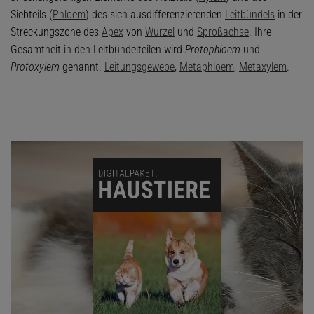
Siebteils (
Phloem
) des sich ausdifferenzierenden
Leitbündels
in der
Streckungszone des
Apex
von
Wurzel
und
Sproßachse
. Ihre
Gesamtheit in den Leitbündelteilen wird
Protophloem
und
Protoxylem
genannt.
Leitungsgewebe
,
Metaphloem
,
Metaxylem
.