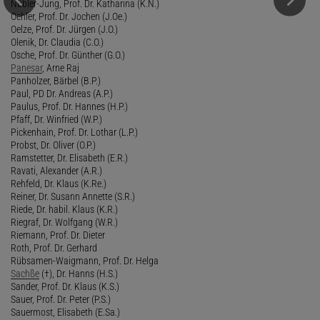
Nübler-Jung, Prof. Dr. Katharina (K.N.)
Oehler, Prof. Dr. Jochen (J.Oe.)
Oelze, Prof. Dr. Jürgen (J.O.)
Olenik, Dr. Claudia (C.O.)
Osche, Prof. Dr. Günther (G.O.)
Panesar
, Arne Raj
Panholzer, Bärbel (B.P.)
Paul, PD Dr. Andreas (A.P.)
Paulus, Prof. Dr. Hannes (H.P.)
Pfaff, Dr. Winfried (W.P.)
Pickenhain, Prof. Dr. Lothar (L.P.)
Probst, Dr. Oliver (O.P.)
Ramstetter, Dr. Elisabeth (E.R.)
Ravati, Alexander (A.R.)
Rehfeld, Dr. Klaus (K.Re.)
Reiner, Dr. Susann Annette (S.R.)
Riede, Dr. habil. Klaus (K.R.)
Riegraf, Dr. Wolfgang (W.R.)
Riemann, Prof. Dr. Dieter
Roth, Prof. Dr. Gerhard
Rübsamen-Waigmann, Prof. Dr. Helga
Sachße
(†), Dr. Hanns (H.S.)
Sander, Prof. Dr. Klaus (K.S.)
Sauer, Prof. Dr. Peter (P.S.)
Sauermost, Elisabeth (E.Sa.)