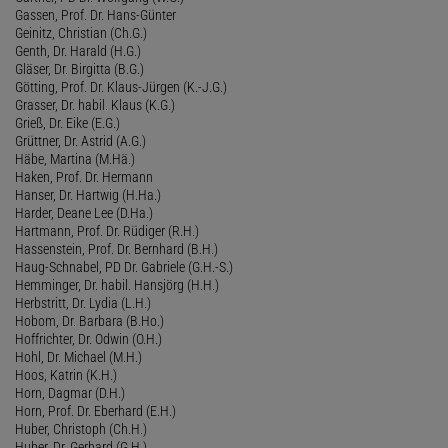
Gassen, Prof. Dr. Hans-Günter
Geinitz, Christian (Ch.G.)
Genth, Dr. Harald (H.G.)
Gläser, Dr. Birgitta (B.G.)
Götting, Prof. Dr. Klaus-Jürgen (K.-J.G.)
Grasser, Dr. habil. Klaus (K.G.)
Grieß, Dr. Eike (E.G.)
Grüttner, Dr. Astrid (A.G.)
Häbe, Martina (M.Hä.)
Haken, Prof. Dr. Hermann
Hanser, Dr. Hartwig (H.Ha.)
Harder, Deane Lee (D.Ha.)
Hartmann, Prof. Dr. Rüdiger (R.H.)
Hassenstein, Prof. Dr. Bernhard (B.H.)
Haug-Schnabel, PD Dr. Gabriele (G.H.-S.)
Hemminger, Dr. habil. Hansjörg (H.H.)
Herbstritt, Dr. Lydia (L.H.)
Hobom, Dr. Barbara (B.Ho.)
Hoffrichter, Dr. Odwin (O.H.)
Hohl, Dr. Michael (M.H.)
Hoos, Katrin (K.H.)
Horn, Dagmar (D.H.)
Horn, Prof. Dr. Eberhard (E.H.)
Huber, Christoph (Ch.H.)
Huber, Dr. Gerhard (G.H.)