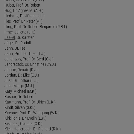
Huber, Prof. Dr. Robert
Hug, Dr. Agnes M. (A.H.)
Illerhaus, Dr. Jürgen (J.I.)
Illes, Prof. Dr. Peter (P.I.)
Illing, Prof. Dr. Robert-Benjamin (R.B.I.)
Irmer, Juliette (J.Ir.)
Jaekel
, Dr. Karsten
Jäger, Dr. Rudolf
Jahn, Dr. Ilse
Jahn, Prof. Dr. Theo (T.J.)
Jendritzky, Prof. Dr. Gerd (G.J.)
Jendrsczok, Dr. Christine (Ch.J.)
Jerecic, Renate (R.J.)
Jordan, Dr. Elke (E.J.)
Just, Dr. Lothar (L.J.)
Just, Margit (M.J.)
Kary, Michael (M.K.)
Kaspar, Dr. Robert
Kattmann, Prof. Dr. Ulrich (U.K.)
Kindt, Silvan (S.Ki.)
Kirchner, Prof. Dr. Wolfgang (W.K.)
Kirkilionis, Dr. Evelin (E.K.)
Kislinger, Claudia (C.K.)
Klein-Hollerbach, Dr. Richard (R.K.)