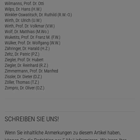
Wilmanns, Prof. Dr. Otti
Wilps, Dr. Hans (H.W.)
Winkler-Oswatitsch, Dr. Ruthild (R.W.-O.)
Wirth, Dr. Ulrich (U.W.)
Wirth, Prof. Dr. Volkmar (V.W.)
Wolf, Dr. Matthias (M.Wo.)
Wuketits, Prof. Dr. Franz M. (F.W.)
Wülker, Prof. Dr. Wolfgang (W.W.)
Zähringer, Dr. Harald (H.Z.)
Zeltz, Dr. Patric (P.Z.)
Ziegler, Prof. Dr. Hubert
Ziegler, Dr. Reinhard (R.Z.)
Zimmermann, Prof. Dr. Manfred
Zissler, Dr. Dieter (D.Z.)
Zöller, Thomas (T.Z.)
Zompro, Dr. Oliver (O.Z.)
SCHREIBEN SIE UNS!
Wenn Sie inhaltliche Anmerkungen zu diesem Artikel haben,