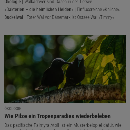
Ökologie
| Walkadaver sind Oasen in der Tiefsee
»Bakterien – die heimlichen Helden«
| Einflussreiche »Knilche«
Buckelwal
| Toter Wal vor Dänemark ist Ostsee-Wal »Timmy«
ÖKOLOGIE
:
Wie Pilze ein Tropenparadies wiederbeleben
Das pazifische Palmyra-Atoll ist ein Musterbeispiel dafür, wie