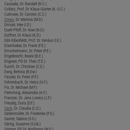
Cassada, Dr. Randall (R.C.)
Collatz, Prof. Dr. Klaus-Günter (K.-G.C.)
Culmsee, Dr. Carsten (C.C.)
Drews
, Dr. Martina (M.D.)
Drossé, Inke (I.D.)
Duell-Pfaff, Dr. Nixe (N.D.)
Duffner, Dr. Klaus (K.D.)
Eibl-Eibesfeldt, Prof. Dr. Irenäus (I.E.)
Eisenhaber, Dr. Frank (F.E.)
Emschermann, Dr. Peter (P.E.)
Engelbrecht, Beate (B.E.)
Engeser, PD Dr. Theo (T.E.)
Eurich, Dr. Christian (C.E.)
Ewig, Bettina (B.Ew.)
Fässler, Dr. Peter (P.F.)
Fehrenbach, Dr. Heinz (H.F.)
Fix, Dr. Michael (M.F.)
Flemming, Alexandra (A.F.)
Franzen, Dr. Jens Lorenz (J.F.)
Freudig, Doris (D.F.)
Gack
, Dr. Claudia (C.G.)
Gallenmüller, Dr. Friederike (F.G.)
Ganter, Sabine (S.G.)
Gärtig, Susanne (S.Gä.)
Gärtner, PD Dr. Wolfgang (W.G.)