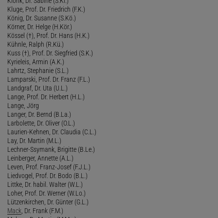
Klonk, Dr. Sabine (S.Kl.)
Kluge, Prof. Dr. Friedrich (F.K.)
König, Dr. Susanne (S.Kö.)
Körner, Dr. Helge (H.Kör.)
Kössel (†), Prof. Dr. Hans (H.K.)
Kühnle, Ralph (R.Kü.)
Kuss (†), Prof. Dr. Siegfried (S.K.)
Kyrieleis, Armin (A.K.)
Lahrtz, Stephanie (S.L.)
Lamparski, Prof. Dr. Franz (F.L.)
Landgraf, Dr. Uta (U.L.)
Lange, Prof. Dr. Herbert (H.L.)
Lange, Jörg
Langer, Dr. Bernd (B.La.)
Larbolette, Dr. Oliver (O.L.)
Laurien-Kehnen, Dr. Claudia (C.L.)
Lay, Dr. Martin (M.L.)
Lechner-Ssymank, Brigitte (B.Le.)
Leinberger, Annette (A.L.)
Leven, Prof. Franz-Josef (F.J.L.)
Liedvogel, Prof. Dr. Bodo (B.L.)
Littke, Dr. habil. Walter (W.L.)
Loher, Prof. Dr. Werner (W.Lo.)
Lützenkirchen, Dr. Günter (G.L.)
Mack
, Dr. Frank (F.M.)