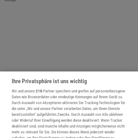
Anzeige
Ihre Privatsphäre ist uns wichtig
Wir und unsere
218
-Partner speichern und greifen auf personenbezogene
Daten wie Browserdaten oder eindeutige Kennungen auf Ihrem Gerät zu.
NACH OBEN
Durch Auswahl von Akzeptieren aktivieren Sie Tracking-Technologien für
die unter „Wir und unsere Partner verarbeiten Daten, um Ihnen Dienste
bereitzustellen“ aufgeführten Zwecke. Durch Auswahl von Alle ablehnen
oder Widerruf Ihrer Einwilligung werden diese deaktiviert. Wenn Tracker
Für Sie im Spektrum-Shop und am Kiosk:
deaktiviert sind, sind manche Inhalte und Anzeigen möglicherweise nicht
mehr so relevant für Sie. Sie können dieses Menü jederzeit wieder
aufrufen, um Ihre Einstellungen zu ändern oder Ihre Einwilligung zu