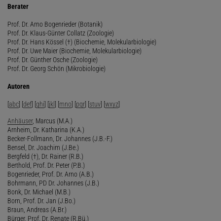
Berater
Prof. Dr. Arno Bogenrieder (Botanik)
Prof. Dr. Klaus-Günter Collatz (Zoologie)
Prof. Dr. Hans Kössel (†) (Biochemie, Molekularbiologie)
Prof. Dr. Uwe Maier (Biochemie, Molekularbiologie)
Prof. Dr. Günther Osche (Zoologie)
Prof. Dr. Georg Schön (Mikrobiologie)
Autoren
[
abc
] [
def
] [
ghi
] [
jkl
] [
mno
] [
pqr
] [
stuv
] [
wxyz
]
Anhäuser
, Marcus (M.A.)
Arnheim, Dr. Katharina (K.A.)
Becker-Follmann, Dr. Johannes (J.B.-F.)
Bensel, Dr. Joachim (J.Be.)
Bergfeld (†), Dr. Rainer (R.B.)
Berthold, Prof. Dr. Peter (P.B.)
Bogenrieder, Prof. Dr. Arno (A.B.)
Bohrmann, PD Dr. Johannes (J.B.)
Bonk, Dr. Michael (M.B.)
Born, Prof. Dr. Jan (J.Bo.)
Braun, Andreas (A.Br.)
Bürger, Prof. Dr. Renate (R.Bü.)