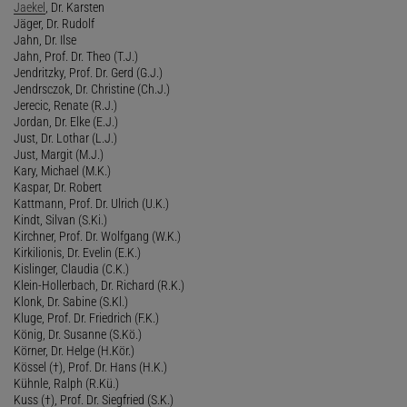
Jaekel
, Dr. Karsten
Jäger, Dr. Rudolf
Jahn, Dr. Ilse
Jahn, Prof. Dr. Theo (T.J.)
Jendritzky, Prof. Dr. Gerd (G.J.)
Jendrsczok, Dr. Christine (Ch.J.)
Jerecic, Renate (R.J.)
Jordan, Dr. Elke (E.J.)
Just, Dr. Lothar (L.J.)
Just, Margit (M.J.)
Kary, Michael (M.K.)
Kaspar, Dr. Robert
Kattmann, Prof. Dr. Ulrich (U.K.)
Kindt, Silvan (S.Ki.)
Kirchner, Prof. Dr. Wolfgang (W.K.)
Kirkilionis, Dr. Evelin (E.K.)
Kislinger, Claudia (C.K.)
Klein-Hollerbach, Dr. Richard (R.K.)
Klonk, Dr. Sabine (S.Kl.)
Kluge, Prof. Dr. Friedrich (F.K.)
König, Dr. Susanne (S.Kö.)
Körner, Dr. Helge (H.Kör.)
Kössel (†), Prof. Dr. Hans (H.K.)
Kühnle, Ralph (R.Kü.)
Kuss (†), Prof. Dr. Siegfried (S.K.)