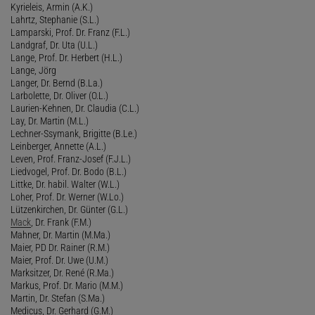
Kyrieleis, Armin (A.K.)
Lahrtz, Stephanie (S.L.)
Lamparski, Prof. Dr. Franz (F.L.)
Landgraf, Dr. Uta (U.L.)
Lange, Prof. Dr. Herbert (H.L.)
Lange, Jörg
Langer, Dr. Bernd (B.La.)
Larbolette, Dr. Oliver (O.L.)
Laurien-Kehnen, Dr. Claudia (C.L.)
Lay, Dr. Martin (M.L.)
Lechner-Ssymank, Brigitte (B.Le.)
Leinberger, Annette (A.L.)
Leven, Prof. Franz-Josef (F.J.L.)
Liedvogel, Prof. Dr. Bodo (B.L.)
Littke, Dr. habil. Walter (W.L.)
Loher, Prof. Dr. Werner (W.Lo.)
Lützenkirchen, Dr. Günter (G.L.)
Mack
, Dr. Frank (F.M.)
Mahner, Dr. Martin (M.Ma.)
Maier, PD Dr. Rainer (R.M.)
Maier, Prof. Dr. Uwe (U.M.)
Marksitzer, Dr. René (R.Ma.)
Markus, Prof. Dr. Mario (M.M.)
Martin, Dr. Stefan (S.Ma.)
Medicus, Dr. Gerhard (G.M.)