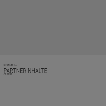
SPONSORED
PARTNERINHALTE
Anzeige