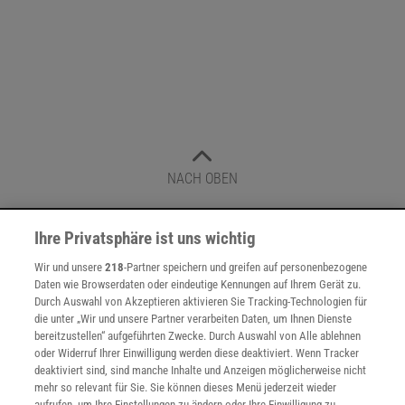
NACH OBEN
Ihre Privatsphäre ist uns wichtig
Für Sie im Spektrum-Shop und am Kiosk:
Wir und unsere
218
-Partner speichern und greifen auf personenbezogene
Daten wie Browserdaten oder eindeutige Kennungen auf Ihrem Gerät zu.
Durch Auswahl von Akzeptieren aktivieren Sie Tracking-Technologien für
die unter „Wir und unsere Partner verarbeiten Daten, um Ihnen Dienste
bereitzustellen“ aufgeführten Zwecke. Durch Auswahl von Alle ablehnen
oder Widerruf Ihrer Einwilligung werden diese deaktiviert. Wenn Tracker
deaktiviert sind, sind manche Inhalte und Anzeigen möglicherweise nicht
mehr so relevant für Sie. Sie können dieses Menü jederzeit wieder
WEITERE NEUERSCHEINUNGEN
SPEKTRUM SHOP
aufrufen, um Ihre Einstellungen zu ändern oder Ihre Einwilligung zu