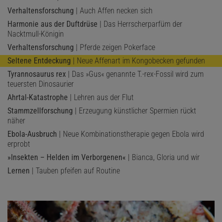
Verhaltensforschung
| Auch Affen necken sich
Harmonie aus der Duftdrüse
| Das Herrscherparfüm der
Nacktmull-Königin
Verhaltensforschung
| Pferde zeigen Pokerface
Seltene Entdeckung
| Neue Affenart im Kongobecken gefunden
Tyrannosaurus rex
| Das »Gus« genannte T.-rex-Fossil wird zum
teuersten Dinosaurier
Ahrtal-Katastrophe
| Lehren aus der Flut
Stammzellforschung
| Erzeugung künstlicher Spermien rückt
näher
Ebola-Ausbruch
| Neue Kombinationstherapie gegen Ebola wird
erprobt
»Insekten – Helden im Verborgenen«
| Bianca, Gloria und wir
Lernen
| Tauben pfeifen auf Routine