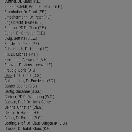
Duffner, Dr. Klaus (K.D.)
Eibl-Eibesfeldt, Prof. Dr. Irenäus (I.E.)
Eisenhaber, Dr. Frank (F.E.)
Emschermann, Dr. Peter (P.E.)
Engelbrecht, Beate (B.E.)
Engeser, PD Dr. Theo (T.E.)
Eurich, Dr. Christian (C.E.)
Ewig, Bettina (B.Ew.)
Fässler, Dr. Peter (P.F.)
Fehrenbach, Dr. Heinz (H.F.)
Fix, Dr. Michael (M.F.)
Flemming, Alexandra (A.F.)
Franzen, Dr. Jens Lorenz (J.F.)
Freudig, Doris (D.F.)
Gack
, Dr. Claudia (C.G.)
Gallenmüller, Dr. Friederike (F.G.)
Ganter, Sabine (S.G.)
Gärtig, Susanne (S.Gä.)
Gärtner, PD Dr. Wolfgang (W.G.)
Gassen, Prof. Dr. Hans-Günter
Geinitz, Christian (Ch.G.)
Genth, Dr. Harald (H.G.)
Gläser, Dr. Birgitta (B.G.)
Götting, Prof. Dr. Klaus-Jürgen (K.-J.G.)
Grasser, Dr. habil. Klaus (K.G.)