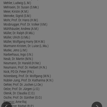
Mehler, Ludwig (L.M.)
Mehraein, Dr. Susan (S.Me.)
Meier, Kirstin (K.M.)
Meineke, Sigrid (S.M.)
Mohr, Prof. Dr. Hans (H.M.)
Mosbrugger, Prof. Dr. Volker (V.M.)
Mühlhäusler, Andrea (A.M.)
Müller, Dr. Ralph (R.Mü.)
Müller, Ulrich (U.Mü.)
Müller, Wolfgang Harry (W.H.M.)
Murmann-Kristen, Dr. Luise (L.Mu.)
Mutke, Jens (J.M.)
Narberhaus, Ingo (I.N.)
Neub, Dr. Martin (M.N.)
Neumann, Dr. Harald (H.Ne.)
Neumann, Prof. Dr. Herbert (H.N.)
Nick, PD Dr. Peter (P.N.)
Nörenberg, Prof. Dr. Wolfgang (W.N.)
Nübler-Jung, Prof. Dr. Katharina (K.N.)
Oehler, Prof. Dr. Jochen (J.Oe.)
Oelze, Prof. Dr. Jürgen (J.O.)
Olenik, Dr. Claudia (C.O.)
Osche, Prof. Dr. Günther (G.O.)
Panesar
, Arne Raj
Panholzer, Bärbel (B.P.)