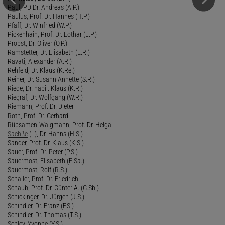
Paul, PD Dr. Andreas (A.P.)
Paulus, Prof. Dr. Hannes (H.P.)
Pfaff, Dr. Winfried (W.P.)
Pickenhain, Prof. Dr. Lothar (L.P.)
Probst, Dr. Oliver (O.P.)
Ramstetter, Dr. Elisabeth (E.R.)
Ravati, Alexander (A.R.)
Rehfeld, Dr. Klaus (K.Re.)
Reiner, Dr. Susann Annette (S.R.)
Riede, Dr. habil. Klaus (K.R.)
Riegraf, Dr. Wolfgang (W.R.)
Riemann, Prof. Dr. Dieter
Roth, Prof. Dr. Gerhard
Rübsamen-Waigmann, Prof. Dr. Helga
Sachße
(†), Dr. Hanns (H.S.)
Sander, Prof. Dr. Klaus (K.S.)
Sauer, Prof. Dr. Peter (P.S.)
Sauermost, Elisabeth (E.Sa.)
Sauermost, Rolf (R.S.)
Schaller, Prof. Dr. Friedrich
Schaub, Prof. Dr. Günter A. (G.Sb.)
Schickinger, Dr. Jürgen (J.S.)
Schindler, Dr. Franz (F.S.)
Schindler, Dr. Thomas (T.S.)
Schley, Yvonne (Y.S.)