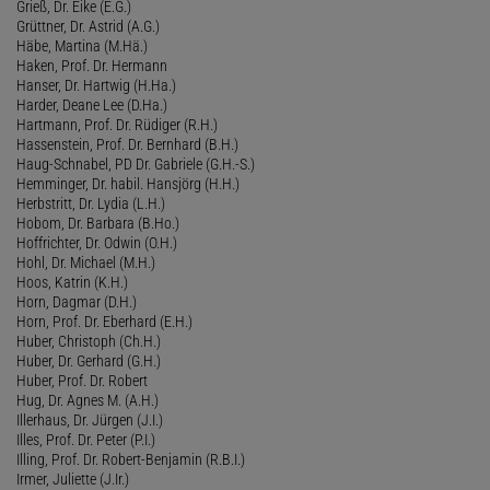
Grieß, Dr. Eike (E.G.)
Grüttner, Dr. Astrid (A.G.)
Häbe, Martina (M.Hä.)
Haken, Prof. Dr. Hermann
Hanser, Dr. Hartwig (H.Ha.)
Harder, Deane Lee (D.Ha.)
Hartmann, Prof. Dr. Rüdiger (R.H.)
Hassenstein, Prof. Dr. Bernhard (B.H.)
Haug-Schnabel, PD Dr. Gabriele (G.H.-S.)
Hemminger, Dr. habil. Hansjörg (H.H.)
Herbstritt, Dr. Lydia (L.H.)
Hobom, Dr. Barbara (B.Ho.)
Hoffrichter, Dr. Odwin (O.H.)
Hohl, Dr. Michael (M.H.)
Hoos, Katrin (K.H.)
Horn, Dagmar (D.H.)
Horn, Prof. Dr. Eberhard (E.H.)
Huber, Christoph (Ch.H.)
Huber, Dr. Gerhard (G.H.)
Huber, Prof. Dr. Robert
Hug, Dr. Agnes M. (A.H.)
Illerhaus, Dr. Jürgen (J.I.)
Illes, Prof. Dr. Peter (P.I.)
Illing, Prof. Dr. Robert-Benjamin (R.B.I.)
Irmer, Juliette (J.Ir.)