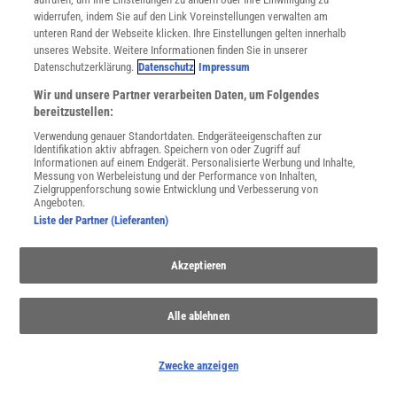
widerrufen, indem Sie auf den Link Voreinstellungen verwalten am
unteren Rand der Webseite klicken. Ihre Einstellungen gelten innerhalb
unseres Website. Weitere Informationen finden Sie in unserer
Spektrum
.de-Newsletter abonnieren
Datenschutzerklärung.
Datenschutz
Impressum
Wir und unsere Partner verarbeiten Daten, um Folgendes
JETZT ANMELDEN!
bereitzustellen:
Verwendung genauer Standortdaten. Endgeräteeigenschaften zur
Sie können unsere Newsletter jederzeit wieder abbestellen. Infos zu unserem Umgang
mit Ihren personenbezogenen Daten finden Sie in unserer
Datenschutzerklärung
.
Identifikation aktiv abfragen. Speichern von oder Zugriff auf
Informationen auf einem Endgerät. Personalisierte Werbung und Inhalte,
Messung von Werbeleistung und der Performance von Inhalten,
Zielgruppenforschung sowie Entwicklung und Verbesserung von
Angeboten.
SERVICES
Liste der Partner (Lieferanten)
Newsletter
Kontakt
Akzeptieren
Spektrum Shop
Im Handel kaufen
Presse
Alle ablehnen
Verträge kündigen
Widerruf
Zwecke anzeigen
INFO