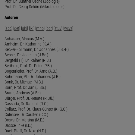
Prof. Dr. Günther Osche (Zoologie)
Prof. Dr. Georg Schön (Mikrobiologie)
Autoren
[
abc
] [
def
] [
ghi
] [
jkl
] [
mno
] [
pqr
] [
stuv
] [
wxyz
]
Anhäuser
, Marcus (M.A.)
Arnheim, Dr. Katharina (K.A.)
Becker-Follmann, Dr. Johannes (J.B.-F.)
Bensel, Dr. Joachim (J.Be.)
Bergfeld (†), Dr. Rainer (R.B.)
Berthold, Prof. Dr. Peter (P.B.)
Bogenrieder, Prof. Dr. Arno (A.B.)
Bohrmann, PD Dr. Johannes (J.B.)
Bonk, Dr. Michael (M.B.)
Born, Prof. Dr. Jan (J.Bo.)
Braun, Andreas (A.Br.)
Bürger, Prof. Dr. Renate (R.Bü.)
Cassada, Dr. Randall (R.C.)
Collatz, Prof. Dr. Klaus-Günter (K.-G.C.)
Culmsee, Dr. Carsten (C.C.)
Drews
, Dr. Martina (M.D.)
Drossé, Inke (I.D.)
Duell-Pfaff, Dr. Nixe (N.D.)