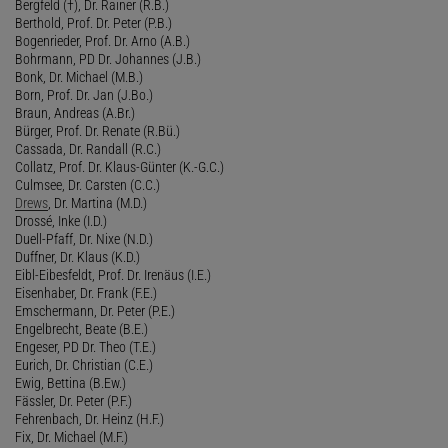
Bergfeld (†), Dr. Rainer (R.B.)
Berthold, Prof. Dr. Peter (P.B.)
Bogenrieder, Prof. Dr. Arno (A.B.)
Bohrmann, PD Dr. Johannes (J.B.)
Bonk, Dr. Michael (M.B.)
Born, Prof. Dr. Jan (J.Bo.)
Braun, Andreas (A.Br.)
Bürger, Prof. Dr. Renate (R.Bü.)
Cassada, Dr. Randall (R.C.)
Collatz, Prof. Dr. Klaus-Günter (K.-G.C.)
Culmsee, Dr. Carsten (C.C.)
Drews
, Dr. Martina (M.D.)
Drossé, Inke (I.D.)
Duell-Pfaff, Dr. Nixe (N.D.)
Duffner, Dr. Klaus (K.D.)
Eibl-Eibesfeldt, Prof. Dr. Irenäus (I.E.)
Eisenhaber, Dr. Frank (F.E.)
Emschermann, Dr. Peter (P.E.)
Engelbrecht, Beate (B.E.)
Engeser, PD Dr. Theo (T.E.)
Eurich, Dr. Christian (C.E.)
Ewig, Bettina (B.Ew.)
Fässler, Dr. Peter (P.F.)
Fehrenbach, Dr. Heinz (H.F.)
Fix, Dr. Michael (M.F.)