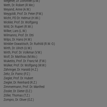
Wegener, Dr. Dorothee (D.W.)
Weth, Dr. Robert (R.We.)
Weyand, Anne (A.W.)
Weygoldt, Prof. Dr. Peter (P.W.)
Wicht, PD Dr. Helmut (H.Wi.)
Wickler, Prof. Dr. Wolfgang
Wild, Dr. Rupert (R.Wi.)
Wilker, Lars (L.W.)
Wilmanns, Prof. Dr. Otti
Wilps, Dr. Hans (H.W.)
Winkler-Oswatitsch, Dr. Ruthild (R.W.-O.)
Wirth, Dr. Ulrich (U.W.)
Wirth, Prof. Dr. Volkmar (V.W.)
Wolf, Dr. Matthias (M.Wo.)
Wuketits, Prof. Dr. Franz M. (F.W.)
Wülker, Prof. Dr. Wolfgang (W.W.)
Zähringer, Dr. Harald (H.Z.)
Zeltz, Dr. Patric (P.Z.)
Ziegler, Prof. Dr. Hubert
Ziegler, Dr. Reinhard (R.Z.)
Zimmermann, Prof. Dr. Manfred
Zissler, Dr. Dieter (D.Z.)
Zöller, Thomas (T.Z.)
Zompro, Dr. Oliver (O.Z.)