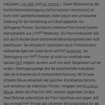
induzieren (
vgl. Abb.
und
vgl. Infobox
). Dieser Mechanismus der
Konformationsübertragung (conformational transmission) ist
noch nicht zweifelsfrei bewiesen, bietet jedoch eine umfassende
Erklärung für die Vermehrung und Übertragbarkeit von
pathogenen Prionen. Die kleinste infektiöse Prion-Einheit besteht
Sc
wahrscheinlich aus 2 PrP
-Molekülen. Die Prion-Infektiosität läßt
sich durch Nucleinsäure-zerstörende Behandlungsmethoden nicht
beeinflussen. Sie wird jedoch neutralisiert durch Proteinstruktur-
auflösende Agenzien sowie durch anti-PrP-
Antikörper
. Die
Sc
Übertragung von PrP
-Prionen ist nicht nur innerhalb einer
Spezies (
Art
) möglich, sondern auch von einer Säugetierart auf die
andere. Übertragungswege sind die experimentelle Inokulation
oder die Aufnahme durch kontaminierte Nahrung. Mit Scrapie
infizierte Mäuse entwickeln die typischen Krankheitssymptome
und vermehren die infektiösen Prionen. Hingegen sind
Knockout-
Mäuse
, denen das
Prnp
-Gen fehlt, resistent gegenüber Scrapie.
Diese Befunde unterstützen die Prion-Hypothese und zeigen, daß
C
das normale PrP
-Protein des infizierten Wirtsorganismus für die