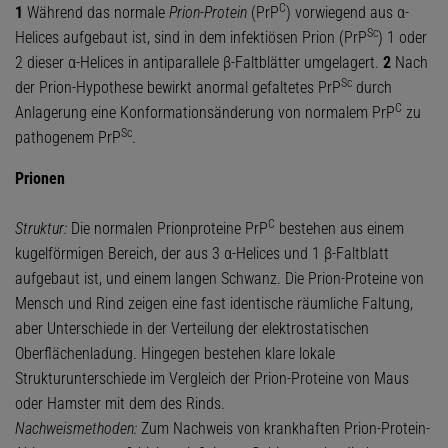
C
1
Während das normale
Prion-Protein
(PrP
) vorwiegend aus α-
Sc
Helices aufgebaut ist, sind in dem infektiösen Prion (PrP
) 1 oder
2 dieser α-Helices in antiparallele β-Faltblätter umgelagert.
2
Nach
Sc
der Prion-Hypothese bewirkt anormal gefaltetes PrP
durch
C
Anlagerung eine Konformationsänderung von normalem PrP
zu
Sc
pathogenem PrP
.
Prionen
C
Struktur:
Die normalen Prionproteine PrP
bestehen aus einem
kugelförmigen Bereich, der aus 3 α-Helices und 1 β-Faltblatt
aufgebaut ist, und einem langen Schwanz. Die Prion-Proteine von
Mensch und Rind zeigen eine fast identische räumliche Faltung,
aber Unterschiede in der Verteilung der elektrostatischen
Oberflächenladung. Hingegen bestehen klare lokale
Strukturunterschiede im Vergleich der Prion-Proteine von Maus
oder Hamster mit dem des Rinds.
Nachweismethoden:
Zum Nachweis von krankhaften Prion-Protein-