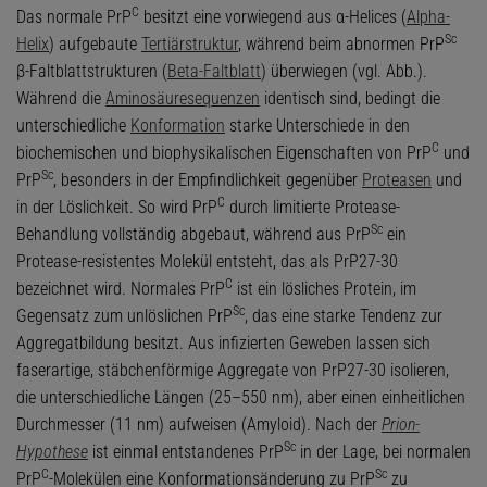
C
Das normale PrP
besitzt eine vorwiegend aus α-Helices (
Alpha-
Sc
Helix
) aufgebaute
Tertiärstruktur
, während beim abnormen PrP
β-Faltblattstrukturen (
Beta-Faltblatt
) überwiegen (vgl. Abb.).
Während die
Aminosäuresequenzen
identisch sind, bedingt die
unterschiedliche
Konformation
starke Unterschiede in den
C
biochemischen und biophysikalischen Eigenschaften von PrP
und
Sc
PrP
, besonders in der Empfindlichkeit gegenüber
Proteasen
und
C
in der Löslichkeit. So wird PrP
durch limitierte Protease-
Sc
Behandlung vollständig abgebaut, während aus PrP
ein
Protease-resistentes Molekül entsteht, das als PrP27-30
C
bezeichnet wird. Normales PrP
ist ein lösliches Protein, im
Sc
Gegensatz zum unlöslichen PrP
, das eine starke Tendenz zur
Aggregatbildung besitzt. Aus infizierten Geweben lassen sich
faserartige, stäbchenförmige Aggregate von PrP27-30 isolieren,
die unterschiedliche Längen (25–550 nm), aber einen einheitlichen
Durchmesser (11 nm) aufweisen (Amyloid). Nach der
Prion-
Sc
Hypothese
ist einmal entstandenes PrP
in der Lage, bei normalen
C
Sc
PrP
-Molekülen eine Konformationsänderung zu PrP
zu