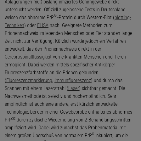
Ablagerungen muß bislang infiziertes Gehirngewebe direkt
untersucht werden. Offiziell zugelassene Tests in Deutschland
Sc
weisen das abnorme PrP
-Protein durch Western-Blot (
blotting-
Techniken
) oder
ELISA
nach. Geeignete Methoden zum
Prionennachweis im lebenden Menschen oder Tier standen lange
Zeit nicht zur Verfügung. Kürzlich wurde jedoch ein Verfahren
entwickelt, das den Prionennachweis direkt in der
Cerebrospinalflüssigkeit
von erkrankten Menschen und Tieren
ermöglicht. Dabei werden mittels spezifischer Antikörper
Fluoreszenzfarbstoffe an die Prionen gebunden
(
Fluoreszenzmarkierung
,
Immunfluoreszenz
) und durch das
Scannen mit einem Laserstrahl (
Laser
) sichtbar gemacht. Die
Nachweismethode ist selektiv und hochempfindlich. Sehr
empfindlich ist auch eine andere, erst kürzlich entwickelte
Technologie, bei der in einer Gewebeprobe enthaltenes abnormes
Sc
PrP
durch zyklische Wiederholung von 2 Behandlungsschritten
amplifiziert wird. Dabei wird zunächst das Probenmaterial mit
C
einem großen Überschuß von normalem PrP
inkubiert, um die