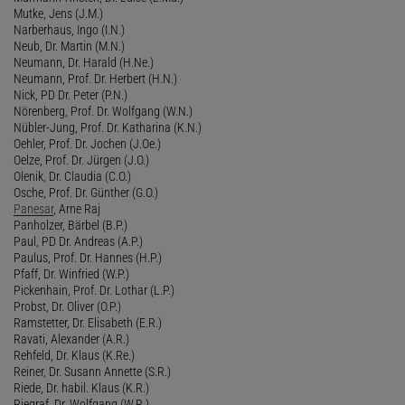
Mutke, Jens (J.M.)
Narberhaus, Ingo (I.N.)
Neub, Dr. Martin (M.N.)
Neumann, Dr. Harald (H.Ne.)
Neumann, Prof. Dr. Herbert (H.N.)
Nick, PD Dr. Peter (P.N.)
Nörenberg, Prof. Dr. Wolfgang (W.N.)
Nübler-Jung, Prof. Dr. Katharina (K.N.)
Oehler, Prof. Dr. Jochen (J.Oe.)
Oelze, Prof. Dr. Jürgen (J.O.)
Olenik, Dr. Claudia (C.O.)
Osche, Prof. Dr. Günther (G.O.)
Panesar
, Arne Raj
Panholzer, Bärbel (B.P.)
Paul, PD Dr. Andreas (A.P.)
Paulus, Prof. Dr. Hannes (H.P.)
Pfaff, Dr. Winfried (W.P.)
Pickenhain, Prof. Dr. Lothar (L.P.)
Probst, Dr. Oliver (O.P.)
Ramstetter, Dr. Elisabeth (E.R.)
Ravati, Alexander (A.R.)
Rehfeld, Dr. Klaus (K.Re.)
Reiner, Dr. Susann Annette (S.R.)
Riede, Dr. habil. Klaus (K.R.)
Riegraf, Dr. Wolfgang (W.R.)