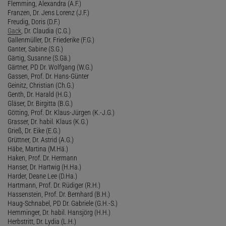
Flemming, Alexandra (A.F.)
Franzen, Dr. Jens Lorenz (J.F.)
Freudig, Doris (D.F.)
Gack
, Dr. Claudia (C.G.)
Gallenmüller, Dr. Friederike (F.G.)
Ganter, Sabine (S.G.)
Gärtig, Susanne (S.Gä.)
Gärtner, PD Dr. Wolfgang (W.G.)
Gassen, Prof. Dr. Hans-Günter
Geinitz, Christian (Ch.G.)
Genth, Dr. Harald (H.G.)
Gläser, Dr. Birgitta (B.G.)
Götting, Prof. Dr. Klaus-Jürgen (K.-J.G.)
Grasser, Dr. habil. Klaus (K.G.)
Grieß, Dr. Eike (E.G.)
Grüttner, Dr. Astrid (A.G.)
Häbe, Martina (M.Hä.)
Haken, Prof. Dr. Hermann
Hanser, Dr. Hartwig (H.Ha.)
Harder, Deane Lee (D.Ha.)
Hartmann, Prof. Dr. Rüdiger (R.H.)
Hassenstein, Prof. Dr. Bernhard (B.H.)
Haug-Schnabel, PD Dr. Gabriele (G.H.-S.)
Hemminger, Dr. habil. Hansjörg (H.H.)
Herbstritt, Dr. Lydia (L.H.)