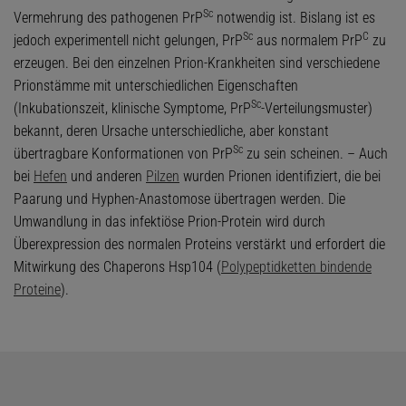
Sc
Vermehrung des pathogenen PrP
notwendig ist. Bislang ist es
Sc
C
jedoch experimentell nicht gelungen, PrP
aus normalem PrP
zu
erzeugen. Bei den einzelnen Prion-Krankheiten sind verschiedene
Prionstämme mit unterschiedlichen Eigenschaften
Sc
(Inkubationszeit, klinische Symptome, PrP
-Verteilungsmuster)
bekannt, deren Ursache unterschiedliche, aber konstant
Sc
übertragbare Konformationen von PrP
zu sein scheinen. – Auch
bei
Hefen
und anderen
Pilzen
wurden Prionen identifiziert, die bei
Paarung und Hyphen-Anastomose übertragen werden. Die
Umwandlung in das infektiöse Prion-Protein wird durch
Überexpression des normalen Proteins verstärkt und erfordert die
Mitwirkung des Chaperons Hsp104 (
Polypeptidketten bindende
Proteine
).