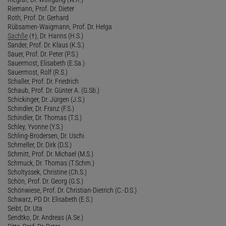
Riemann, Prof. Dr. Dieter
Roth, Prof. Dr. Gerhard
Rübsamen-Waigmann, Prof. Dr. Helga
Sachße
(†), Dr. Hanns (H.S.)
Sander, Prof. Dr. Klaus (K.S.)
Sauer, Prof. Dr. Peter (P.S.)
Sauermost, Elisabeth (E.Sa.)
Sauermost, Rolf (R.S.)
Schaller, Prof. Dr. Friedrich
Schaub, Prof. Dr. Günter A. (G.Sb.)
Schickinger, Dr. Jürgen (J.S.)
Schindler, Dr. Franz (F.S.)
Schindler, Dr. Thomas (T.S.)
Schley, Yvonne (Y.S.)
Schling-Brodersen, Dr. Uschi
Schmeller, Dr. Dirk (D.S.)
Schmitt, Prof. Dr. Michael (M.S.)
Schmuck, Dr. Thomas (T.Schm.)
Scholtyssek, Christine (Ch.S.)
Schön, Prof. Dr. Georg (G.S.)
Schönwiese, Prof. Dr. Christian-Dietrich (C.-D.S.)
Schwarz, PD Dr. Elisabeth (E.S.)
Seibt, Dr. Uta
Sendtko, Dr. Andreas (A.Se.)