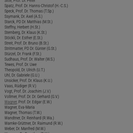
Sitte, Prof. Dr. Peter
Spatz, Prof. Dr. Hanns-Christof (H.-C.S.)
Speck, Prof. Dr. Thomas (T.Sp.)
Ssymank, Dr. Axel (A.S.)
Starck, PD Dr. Matthias (M.St.)
Steffny, Herbert (H.St.)
Sternberg, Dr. Klaus (K.St.)
Stöckli, Dr. Esther (E.St.)
Streit, Prof. Dr. Bruno (B.St.)
Strittmatter, PD Dr. Günter (G.St.)
Stürzel, Dr. Frank (F.St.)
Sudhaus, Prof. Dr. Walter (W.S.)
Tewes, Prof. Dr. Uwe
Theopold, Dr. Ulrich (U.T.)
Uhl, Dr. Gabriele (G.U.)
Unsicker, Prof. Dr. Klaus (K.U.)
Vaas, Rüdiger (R.V.)
Vogt, Prof. Dr. Joachim (J.V.)
Vollmer, Prof. Dr. Dr. Gerhard (G.V.)
Wagner
, Prof. Dr. Edgar (E.W.)
Wagner, Eva-Maria
Wagner, Thomas (T.W.)
Wandtner, Dr. Reinhard (R.Wa.)
Warnke-Grüttner, Dr. Raimund (R.W.)
Weber, Dr. Manfred (M.W.)