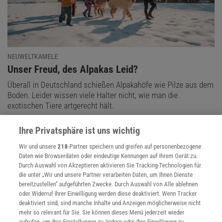
NEUWELTKAMELE
:
Unser Freud, des Alpakas Leid?
Überall in Deutschland schießen Alpakahöfe wie Pilze aus dem
Boden. Leider wissen viele Halter nicht, wie man die
exotischen Tiere artgerecht hält.
Ihre Privatsphäre ist uns wichtig
Wir und unsere
218
-Partner speichern und greifen auf personenbezogene
Daten wie Browserdaten oder eindeutige Kennungen auf Ihrem Gerät zu.
Durch Auswahl von Akzeptieren aktivieren Sie Tracking-Technologien für
die unter „Wir und unsere Partner verarbeiten Daten, um Ihnen Dienste
bereitzustellen“ aufgeführten Zwecke. Durch Auswahl von Alle ablehnen
oder Widerruf Ihrer Einwilligung werden diese deaktiviert. Wenn Tracker
deaktiviert sind, sind manche Inhalte und Anzeigen möglicherweise nicht
mehr so relevant für Sie. Sie können dieses Menü jederzeit wieder
aufrufen, um Ihre Einstellungen zu ändern oder Ihre Einwilligung zu