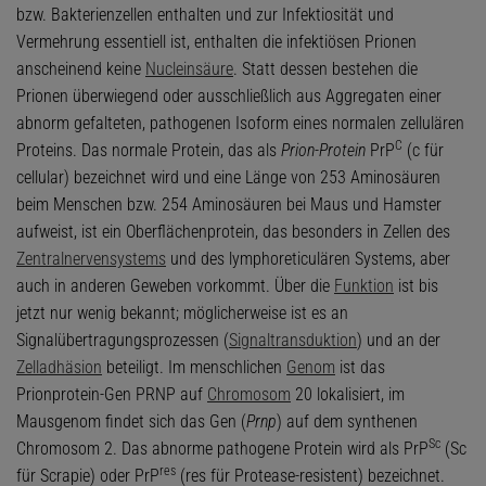
bzw. Bakterienzellen enthalten und zur Infektiosität und
Vermehrung essentiell ist, enthalten die infektiösen Prionen
anscheinend keine
Nucleinsäure
. Statt dessen bestehen die
Prionen überwiegend oder ausschließlich aus Aggregaten einer
abnorm gefalteten, pathogenen Isoform eines normalen zellulären
C
Proteins. Das normale Protein, das als
Prion-Protein
PrP
(c für
cellular) bezeichnet wird und eine Länge von 253 Aminosäuren
beim Menschen bzw. 254 Aminosäuren bei Maus und Hamster
aufweist, ist ein Oberflächenprotein, das besonders in Zellen des
Zentralnervensystems
und des lymphoreticulären Systems, aber
auch in anderen Geweben vorkommt. Über die
Funktion
ist bis
jetzt nur wenig bekannt; möglicherweise ist es an
Signalübertragungsprozessen (
Signaltransduktion
) und an der
Zelladhäsion
beteiligt. Im menschlichen
Genom
ist das
Prionprotein-Gen PRNP auf
Chromosom
20 lokalisiert, im
Mausgenom findet sich das Gen (
Prnp
) auf dem synthenen
Sc
Chromosom 2. Das abnorme pathogene Protein wird als PrP
(Sc
res
für Scrapie) oder PrP
(res für Protease-resistent) bezeichnet.