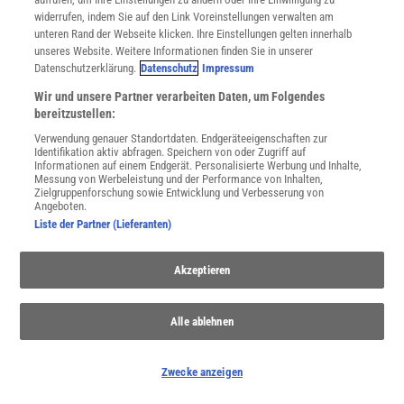
widerrufen, indem Sie auf den Link Voreinstellungen verwalten am
unteren Rand der Webseite klicken. Ihre Einstellungen gelten innerhalb
unseres Website. Weitere Informationen finden Sie in unserer
KREISLAUFWIRTSCHAFT
Datenschutzerklärung.
Datenschutz
Impressum
:
Pflanzendünger aus Abwasser
Wir und unsere Partner verarbeiten Daten, um Folgendes
Weltraumflüge zu fernen Zielen werden nur möglich sein, wenn
bereitzustellen:
es gelingt, geschlossene Lebenserhaltungssysteme zu
Verwendung genauer Standortdaten. Endgeräteeigenschaften zur
entwickeln. Davon könnten wir auch auf der Erde profitieren.
Identifikation aktiv abfragen. Speichern von oder Zugriff auf
Informationen auf einem Endgerät. Personalisierte Werbung und Inhalte,
Messung von Werbeleistung und der Performance von Inhalten,
Zielgruppenforschung sowie Entwicklung und Verbesserung von
Experiment mit Diskoblumen
| Hummeln überraschen mit
Angeboten.
erstaunlichem Rhythmusgefühl
Liste der Partner (Lieferanten)
Biologische Qubits
| Leuchtende Moleküle als Quantensensoren
Paarungsarm mit Doppelfunktion
| Kraken setzen beim Sex auf
Akzeptieren
Chemie
Raffinierte Rettungsaktion
| Hochzeitsnacht für Feldhamster –
Alle ablehnen
»Wir simulieren Frühling«
Hundebesitzer-Studie
| Erkennen Sie, ob Ihr Hund Schmerzen hat?
Zwecke anzeigen
Verirrter Buckelwal
| »Ein sehr sichtbares und tragisches Opfer
der Fischerei«