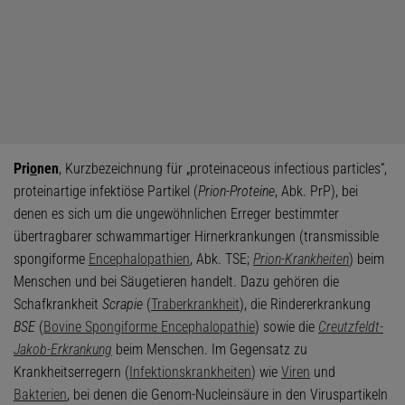
Pri
o
nen
, Kurzbezeichnung für „proteinaceous infectious particles“,
proteinartige infektiöse Partikel (
Prion-Proteine
, Abk. PrP), bei
denen es sich um die ungewöhnlichen Erreger bestimmter
übertragbarer schwammartiger Hirnerkrankungen (transmissible
spongiforme
Encephalopathien
, Abk. TSE;
Prion-Krankheiten
) beim
Menschen und bei Säugetieren handelt. Dazu gehören die
Schafkrankheit
Scrapie
(
Traberkrankheit
), die Rindererkrankung
BSE
(
Bovine Spongiforme Encephalopathie
) sowie die
Creutzfeldt-
Jakob-Erkrankung
beim Menschen. Im Gegensatz zu
Krankheitserregern (
Infektionskrankheiten
) wie
Viren
und
Bakterien
, bei denen die Genom-Nucleinsäure in den Viruspartikeln