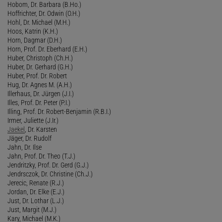
Hobom, Dr. Barbara (B.Ho.)
Hoffrichter, Dr. Odwin (O.H.)
Hohl, Dr. Michael (M.H.)
Hoos, Katrin (K.H.)
Horn, Dagmar (D.H.)
Horn, Prof. Dr. Eberhard (E.H.)
Huber, Christoph (Ch.H.)
Huber, Dr. Gerhard (G.H.)
Huber, Prof. Dr. Robert
Hug, Dr. Agnes M. (A.H.)
Illerhaus, Dr. Jürgen (J.I.)
Illes, Prof. Dr. Peter (P.I.)
Illing, Prof. Dr. Robert-Benjamin (R.B.I.)
Irmer, Juliette (J.Ir.)
Jaekel
, Dr. Karsten
Jäger, Dr. Rudolf
Jahn, Dr. Ilse
Jahn, Prof. Dr. Theo (T.J.)
Jendritzky, Prof. Dr. Gerd (G.J.)
Jendrsczok, Dr. Christine (Ch.J.)
Jerecic, Renate (R.J.)
Jordan, Dr. Elke (E.J.)
Just, Dr. Lothar (L.J.)
Just, Margit (M.J.)
Kary, Michael (M.K.)