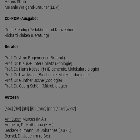
Hanns Strub
Melanie Waigand-Brauner (EDV)
CD-ROM-Ausgabe:
Doris Freudig (Redaktion und Konzeption)
Richard Zinken (Beratung)
Berater
Prof. Dr. Arno Bogenrieder (Botanik)
Prof. Dr. Klaus-Günter Collatz (Zoologie)
Prof. Dr. Hans Kössel (†) (Biochemie, Molekularbiologie)
Prof. Dr. Uwe Maier (Biochemie, Molekularbiologie)
Prof. Dr. Günther Osche (Zoologie)
Prof. Dr. Georg Schön (Mikrobiologie)
Autoren
[
abc
] [
def
] [
ghi
] [
jkl
] [
mno
] [
pqr
] [
stuv
] [
wxyz
]
Anhäuser
, Marcus (M.A.)
Arnheim, Dr. Katharina (K.A.)
Becker-Follmann, Dr. Johannes (J.B.-F.)
Bensel, Dr. Joachim (J.Be.)