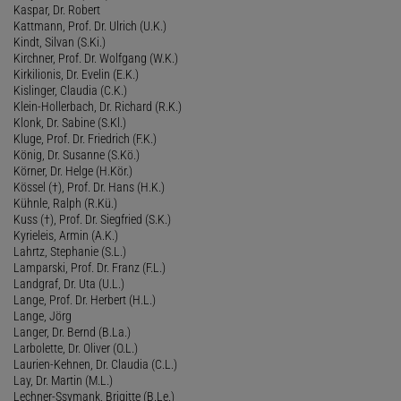
Kaspar, Dr. Robert
Kattmann, Prof. Dr. Ulrich (U.K.)
Kindt, Silvan (S.Ki.)
Kirchner, Prof. Dr. Wolfgang (W.K.)
Kirkilionis, Dr. Evelin (E.K.)
Kislinger, Claudia (C.K.)
Klein-Hollerbach, Dr. Richard (R.K.)
Klonk, Dr. Sabine (S.Kl.)
Kluge, Prof. Dr. Friedrich (F.K.)
König, Dr. Susanne (S.Kö.)
Körner, Dr. Helge (H.Kör.)
Kössel (†), Prof. Dr. Hans (H.K.)
Kühnle, Ralph (R.Kü.)
Kuss (†), Prof. Dr. Siegfried (S.K.)
Kyrieleis, Armin (A.K.)
Lahrtz, Stephanie (S.L.)
Lamparski, Prof. Dr. Franz (F.L.)
Landgraf, Dr. Uta (U.L.)
Lange, Prof. Dr. Herbert (H.L.)
Lange, Jörg
Langer, Dr. Bernd (B.La.)
Larbolette, Dr. Oliver (O.L.)
Laurien-Kehnen, Dr. Claudia (C.L.)
Lay, Dr. Martin (M.L.)
Lechner-Ssymank, Brigitte (B.Le.)