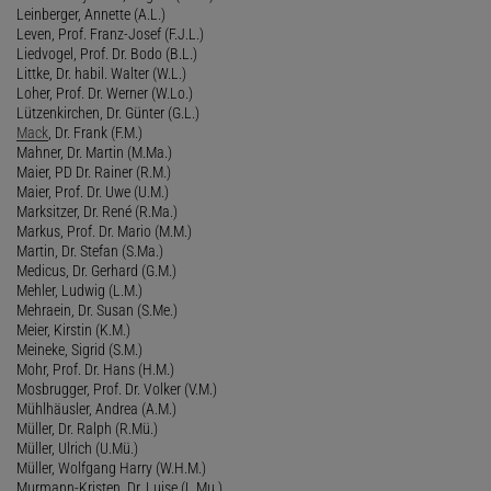
Leinberger, Annette (A.L.)
Leven, Prof. Franz-Josef (F.J.L.)
Liedvogel, Prof. Dr. Bodo (B.L.)
Littke, Dr. habil. Walter (W.L.)
Loher, Prof. Dr. Werner (W.Lo.)
Lützenkirchen, Dr. Günter (G.L.)
Mack
, Dr. Frank (F.M.)
Mahner, Dr. Martin (M.Ma.)
Maier, PD Dr. Rainer (R.M.)
Maier, Prof. Dr. Uwe (U.M.)
Marksitzer, Dr. René (R.Ma.)
Markus, Prof. Dr. Mario (M.M.)
Martin, Dr. Stefan (S.Ma.)
Medicus, Dr. Gerhard (G.M.)
Mehler, Ludwig (L.M.)
Mehraein, Dr. Susan (S.Me.)
Meier, Kirstin (K.M.)
Meineke, Sigrid (S.M.)
Mohr, Prof. Dr. Hans (H.M.)
Mosbrugger, Prof. Dr. Volker (V.M.)
Mühlhäusler, Andrea (A.M.)
Müller, Dr. Ralph (R.Mü.)
Müller, Ulrich (U.Mü.)
Müller, Wolfgang Harry (W.H.M.)
Murmann-Kristen, Dr. Luise (L.Mu.)