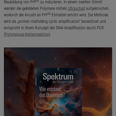
Sc
Neubildung von PrP
zu induzieren. In einem zweiten Schritt
werden die gebildeten Polymere mittels
Ultraschall
aufgebrochen,
Sc
wodurch die Anzahl an PrP
-Einheiten erhöht wird. Die Methode
wird als „protein misfolding cyclic amplification“ bezeichnet und
entspricht in ihrem Konzept der DNA-Amplifikation durch PCR
(
Polymerase-Kettenreaktion
).