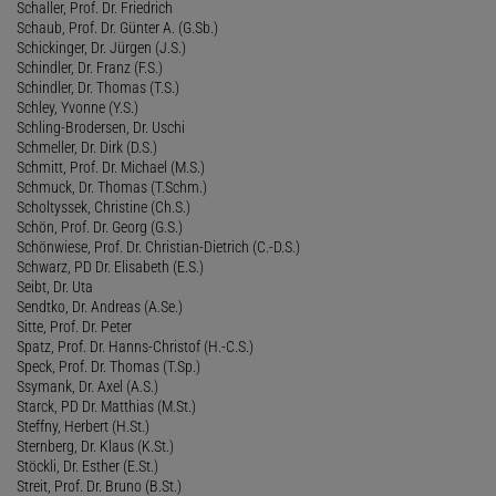
Schaller, Prof. Dr. Friedrich
Schaub, Prof. Dr. Günter A. (G.Sb.)
Schickinger, Dr. Jürgen (J.S.)
Schindler, Dr. Franz (F.S.)
Schindler, Dr. Thomas (T.S.)
Schley, Yvonne (Y.S.)
Schling-Brodersen, Dr. Uschi
Schmeller, Dr. Dirk (D.S.)
Schmitt, Prof. Dr. Michael (M.S.)
Schmuck, Dr. Thomas (T.Schm.)
Scholtyssek, Christine (Ch.S.)
Schön, Prof. Dr. Georg (G.S.)
Schönwiese, Prof. Dr. Christian-Dietrich (C.-D.S.)
Schwarz, PD Dr. Elisabeth (E.S.)
Seibt, Dr. Uta
Sendtko, Dr. Andreas (A.Se.)
Sitte, Prof. Dr. Peter
Spatz, Prof. Dr. Hanns-Christof (H.-C.S.)
Speck, Prof. Dr. Thomas (T.Sp.)
Ssymank, Dr. Axel (A.S.)
Starck, PD Dr. Matthias (M.St.)
Steffny, Herbert (H.St.)
Sternberg, Dr. Klaus (K.St.)
Stöckli, Dr. Esther (E.St.)
Streit, Prof. Dr. Bruno (B.St.)