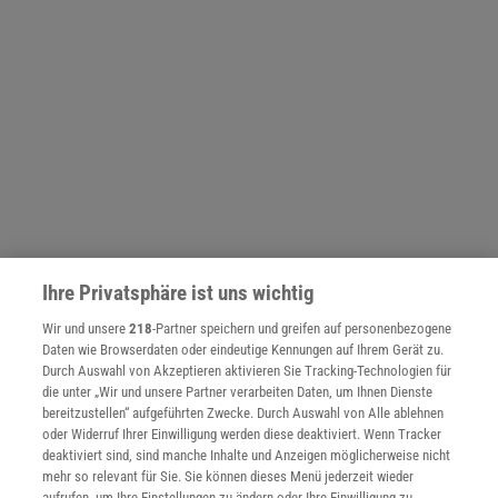
Ihre Privatsphäre ist uns wichtig
NACH OBEN
Wir und unsere
218
-Partner speichern und greifen auf personenbezogene
Daten wie Browserdaten oder eindeutige Kennungen auf Ihrem Gerät zu.
Durch Auswahl von Akzeptieren aktivieren Sie Tracking-Technologien für
die unter „Wir und unsere Partner verarbeiten Daten, um Ihnen Dienste
Für Sie im Spektrum-Shop und am Kiosk:
bereitzustellen“ aufgeführten Zwecke. Durch Auswahl von Alle ablehnen
oder Widerruf Ihrer Einwilligung werden diese deaktiviert. Wenn Tracker
deaktiviert sind, sind manche Inhalte und Anzeigen möglicherweise nicht
mehr so relevant für Sie. Sie können dieses Menü jederzeit wieder
aufrufen, um Ihre Einstellungen zu ändern oder Ihre Einwilligung zu