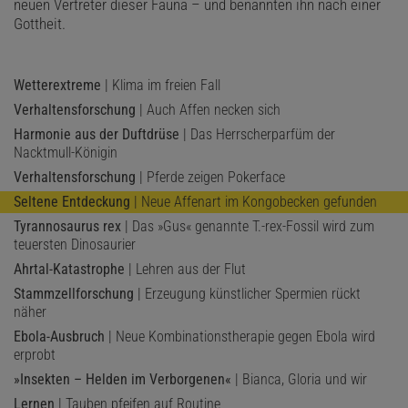
neuen Vertreter dieser Fauna – und benannten ihn nach einer
Gottheit.
Wetterextreme
| Klima im freien Fall
Verhaltensforschung
| Auch Affen necken sich
Harmonie aus der Duftdrüse
| Das Herrscherparfüm der
Nacktmull-Königin
Verhaltensforschung
| Pferde zeigen Pokerface
Seltene Entdeckung
| Neue Affenart im Kongobecken gefunden
Tyrannosaurus rex
| Das »Gus« genannte T.-rex-Fossil wird zum
teuersten Dinosaurier
Ahrtal-Katastrophe
| Lehren aus der Flut
Stammzellforschung
| Erzeugung künstlicher Spermien rückt
näher
Ebola-Ausbruch
| Neue Kombinationstherapie gegen Ebola wird
erprobt
»Insekten – Helden im Verborgenen«
| Bianca, Gloria und wir
Lernen
| Tauben pfeifen auf Routine