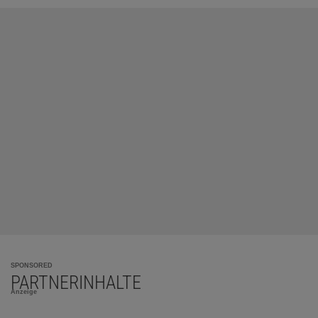
SPONSORED
PARTNERINHALTE
Anzeige