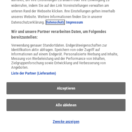
widerrufen, indem Sie auf den Link Voreinstellungen verwalten am
unteren Rand der Webseite klicken. Ihre Einstellungen gelten innerhalb
unseres Website. Weitere Informationen finden Sie in unserer
Datenschutzerklärung.
Datenschutz
Impressum
WEITERE NEUERSCHEINUNGEN
SPEKTRUM SHOP
Wir und unsere Partner verarbeiten Daten, um Folgendes
bereitzustellen:
Verwendung genauer Standortdaten. Endgeräteeigenschaften zur
Spektrum
.de-Newsletter abonnieren
Identifikation aktiv abfragen. Speichern von oder Zugriff auf
Informationen auf einem Endgerät. Personalisierte Werbung und Inhalte,
Messung von Werbeleistung und der Performance von Inhalten,
JETZT ANMELDEN!
Zielgruppenforschung sowie Entwicklung und Verbesserung von
Angeboten.
Liste der Partner (Lieferanten)
Sie können unsere Newsletter jederzeit wieder abbestellen. Infos zu unserem Umgang
mit Ihren personenbezogenen Daten finden Sie in unserer
Datenschutzerklärung
.
Akzeptieren
SERVICES
Alle ablehnen
Newsletter
Kontakt
Spektrum Shop
Zwecke anzeigen
Im Handel kaufen