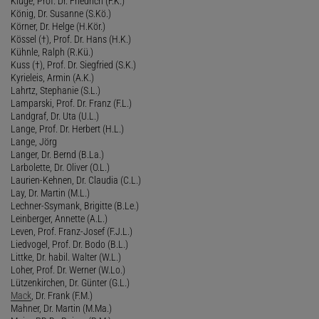
Kluge, Prof. Dr. Friedrich (F.K.)
König, Dr. Susanne (S.Kö.)
Körner, Dr. Helge (H.Kör.)
Kössel (†), Prof. Dr. Hans (H.K.)
Kühnle, Ralph (R.Kü.)
Kuss (†), Prof. Dr. Siegfried (S.K.)
Kyrieleis, Armin (A.K.)
Lahrtz, Stephanie (S.L.)
Lamparski, Prof. Dr. Franz (F.L.)
Landgraf, Dr. Uta (U.L.)
Lange, Prof. Dr. Herbert (H.L.)
Lange, Jörg
Langer, Dr. Bernd (B.La.)
Larbolette, Dr. Oliver (O.L.)
Laurien-Kehnen, Dr. Claudia (C.L.)
Lay, Dr. Martin (M.L.)
Lechner-Ssymank, Brigitte (B.Le.)
Leinberger, Annette (A.L.)
Leven, Prof. Franz-Josef (F.J.L.)
Liedvogel, Prof. Dr. Bodo (B.L.)
Littke, Dr. habil. Walter (W.L.)
Loher, Prof. Dr. Werner (W.Lo.)
Lützenkirchen, Dr. Günter (G.L.)
Mack
, Dr. Frank (F.M.)
Mahner, Dr. Martin (M.Ma.)