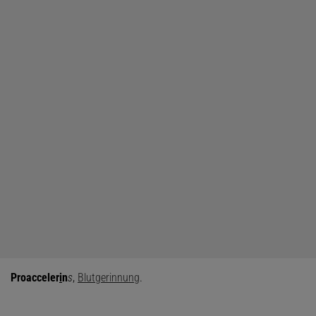
Proacceler
i
n
s
,
Blutgerinnung
.