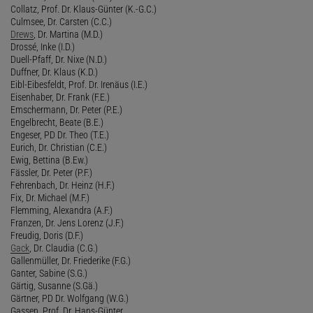
Collatz, Prof. Dr. Klaus-Günter (K.-G.C.)
Culmsee, Dr. Carsten (C.C.)
Drews
, Dr. Martina (M.D.)
Drossé, Inke (I.D.)
Duell-Pfaff, Dr. Nixe (N.D.)
Duffner, Dr. Klaus (K.D.)
Eibl-Eibesfeldt, Prof. Dr. Irenäus (I.E.)
Eisenhaber, Dr. Frank (F.E.)
Emschermann, Dr. Peter (P.E.)
Engelbrecht, Beate (B.E.)
Engeser, PD Dr. Theo (T.E.)
Eurich, Dr. Christian (C.E.)
Ewig, Bettina (B.Ew.)
Fässler, Dr. Peter (P.F.)
Fehrenbach, Dr. Heinz (H.F.)
Fix, Dr. Michael (M.F.)
Flemming, Alexandra (A.F.)
Franzen, Dr. Jens Lorenz (J.F.)
Freudig, Doris (D.F.)
Gack
, Dr. Claudia (C.G.)
Gallenmüller, Dr. Friederike (F.G.)
Ganter, Sabine (S.G.)
Gärtig, Susanne (S.Gä.)
Gärtner, PD Dr. Wolfgang (W.G.)
Gassen, Prof. Dr. Hans-Günter