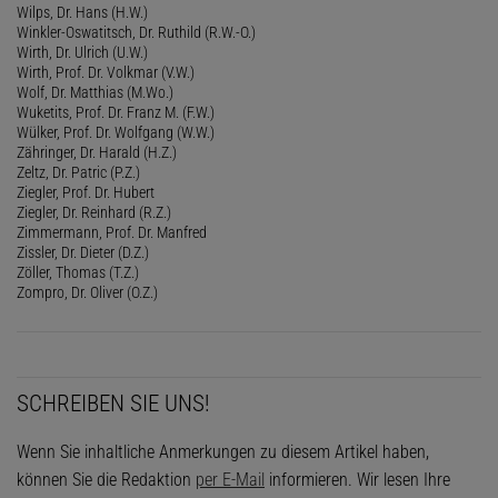
Wilps, Dr. Hans (H.W.)
Winkler-Oswatitsch, Dr. Ruthild (R.W.-O.)
Wirth, Dr. Ulrich (U.W.)
Wirth, Prof. Dr. Volkmar (V.W.)
Wolf, Dr. Matthias (M.Wo.)
Wuketits, Prof. Dr. Franz M. (F.W.)
Wülker, Prof. Dr. Wolfgang (W.W.)
Zähringer, Dr. Harald (H.Z.)
Zeltz, Dr. Patric (P.Z.)
Ziegler, Prof. Dr. Hubert
Ziegler, Dr. Reinhard (R.Z.)
Zimmermann, Prof. Dr. Manfred
Zissler, Dr. Dieter (D.Z.)
Zöller, Thomas (T.Z.)
Zompro, Dr. Oliver (O.Z.)
SCHREIBEN SIE UNS!
Wenn Sie inhaltliche Anmerkungen zu diesem Artikel haben,
können Sie die Redaktion
per E-Mail
informieren. Wir lesen Ihre