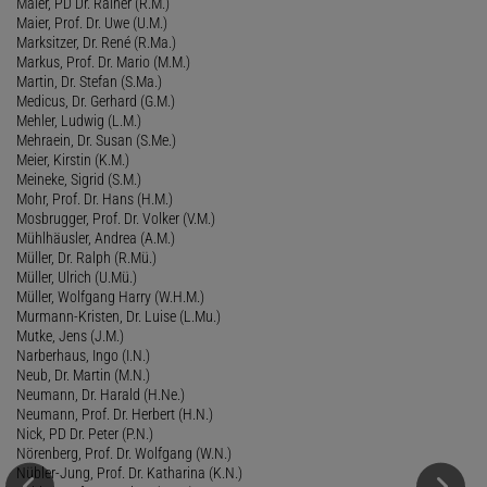
Maier, PD Dr. Rainer (R.M.)
Maier, Prof. Dr. Uwe (U.M.)
Marksitzer, Dr. René (R.Ma.)
Markus, Prof. Dr. Mario (M.M.)
Martin, Dr. Stefan (S.Ma.)
Medicus, Dr. Gerhard (G.M.)
Mehler, Ludwig (L.M.)
Mehraein, Dr. Susan (S.Me.)
Meier, Kirstin (K.M.)
Meineke, Sigrid (S.M.)
Mohr, Prof. Dr. Hans (H.M.)
Mosbrugger, Prof. Dr. Volker (V.M.)
Mühlhäusler, Andrea (A.M.)
Müller, Dr. Ralph (R.Mü.)
Müller, Ulrich (U.Mü.)
Müller, Wolfgang Harry (W.H.M.)
Murmann-Kristen, Dr. Luise (L.Mu.)
Mutke, Jens (J.M.)
Narberhaus, Ingo (I.N.)
Neub, Dr. Martin (M.N.)
Neumann, Dr. Harald (H.Ne.)
Neumann, Prof. Dr. Herbert (H.N.)
Nick, PD Dr. Peter (P.N.)
Nörenberg, Prof. Dr. Wolfgang (W.N.)
Nübler-Jung, Prof. Dr. Katharina (K.N.)