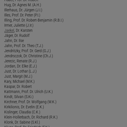
Hug, Dr. Agnes M. (A.H.)
Illerhaus, Dr. Jürgen (J.I.)
Illes, Prof. Dr. Peter (P.I.)
Illing, Prof. Dr. Robert-Benjamin (R.B.I.)
Irmer, Juliette (J.Ir.)
Jaekel
, Dr. Karsten
Jäger, Dr. Rudolf
Jahn, Dr. Ilse
Jahn, Prof. Dr. Theo (T.J.)
Jendritzky, Prof. Dr. Gerd (G.J.)
Jendrsczok, Dr. Christine (Ch.J.)
Jerecic, Renate (R.J.)
Jordan, Dr. Elke (E.J.)
Just, Dr. Lothar (L.J.)
Just, Margit (M.J.)
Kary, Michael (M.K.)
Kaspar, Dr. Robert
Kattmann, Prof. Dr. Ulrich (U.K.)
Kindt, Silvan (S.Ki.)
Kirchner, Prof. Dr. Wolfgang (W.K.)
Kirkilionis, Dr. Evelin (E.K.)
Kislinger, Claudia (C.K.)
Klein-Hollerbach, Dr. Richard (R.K.)
Klonk, Dr. Sabine (S.Kl.)