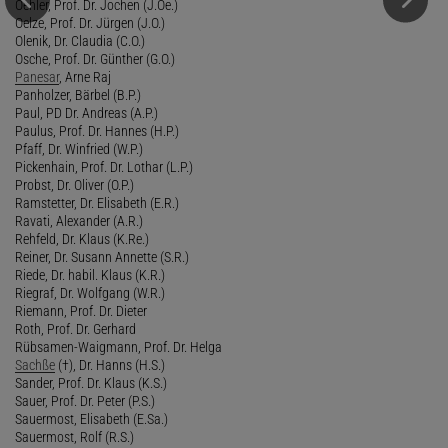
Oehler, Prof. Dr. Jochen (J.Oe.)
Oelze, Prof. Dr. Jürgen (J.O.)
Olenik, Dr. Claudia (C.O.)
Osche, Prof. Dr. Günther (G.O.)
Panesar
, Arne Raj
Panholzer, Bärbel (B.P.)
Paul, PD Dr. Andreas (A.P.)
Paulus, Prof. Dr. Hannes (H.P.)
Pfaff, Dr. Winfried (W.P.)
Pickenhain, Prof. Dr. Lothar (L.P.)
Probst, Dr. Oliver (O.P.)
Ramstetter, Dr. Elisabeth (E.R.)
Ravati, Alexander (A.R.)
Rehfeld, Dr. Klaus (K.Re.)
Reiner, Dr. Susann Annette (S.R.)
Riede, Dr. habil. Klaus (K.R.)
Riegraf, Dr. Wolfgang (W.R.)
Riemann, Prof. Dr. Dieter
Roth, Prof. Dr. Gerhard
Rübsamen-Waigmann, Prof. Dr. Helga
Sachße
(†), Dr. Hanns (H.S.)
Sander, Prof. Dr. Klaus (K.S.)
Sauer, Prof. Dr. Peter (P.S.)
Sauermost, Elisabeth (E.Sa.)
Sauermost, Rolf (R.S.)