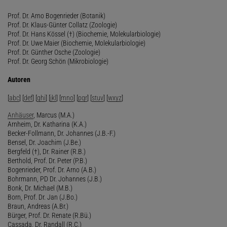
Prof. Dr. Arno Bogenrieder (Botanik)
Prof. Dr. Klaus-Günter Collatz (Zoologie)
Prof. Dr. Hans Kössel (†) (Biochemie, Molekularbiologie)
Prof. Dr. Uwe Maier (Biochemie, Molekularbiologie)
Prof. Dr. Günther Osche (Zoologie)
Prof. Dr. Georg Schön (Mikrobiologie)
Autoren
[
abc
] [
def
] [
ghi
] [
jkl
] [
mno
] [
pqr
] [
stuv
] [
wxyz
]
Anhäuser
, Marcus (M.A.)
Arnheim, Dr. Katharina (K.A.)
Becker-Follmann, Dr. Johannes (J.B.-F.)
Bensel, Dr. Joachim (J.Be.)
Bergfeld (†), Dr. Rainer (R.B.)
Berthold, Prof. Dr. Peter (P.B.)
Bogenrieder, Prof. Dr. Arno (A.B.)
Bohrmann, PD Dr. Johannes (J.B.)
Bonk, Dr. Michael (M.B.)
Born, Prof. Dr. Jan (J.Bo.)
Braun, Andreas (A.Br.)
Bürger, Prof. Dr. Renate (R.Bü.)
Cassada, Dr. Randall (R.C.)