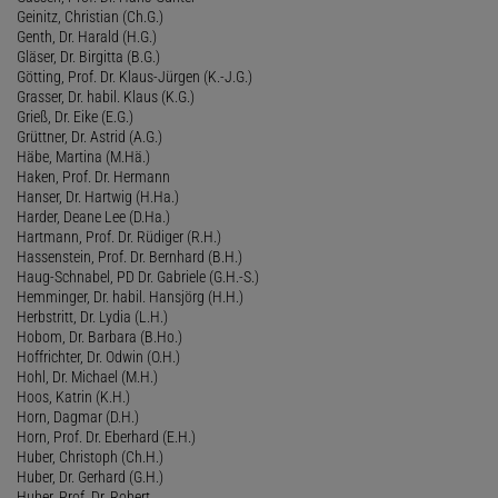
Geinitz, Christian (Ch.G.)
Genth, Dr. Harald (H.G.)
Gläser, Dr. Birgitta (B.G.)
Götting, Prof. Dr. Klaus-Jürgen (K.-J.G.)
Grasser, Dr. habil. Klaus (K.G.)
Grieß, Dr. Eike (E.G.)
Grüttner, Dr. Astrid (A.G.)
Häbe, Martina (M.Hä.)
Haken, Prof. Dr. Hermann
Hanser, Dr. Hartwig (H.Ha.)
Harder, Deane Lee (D.Ha.)
Hartmann, Prof. Dr. Rüdiger (R.H.)
Hassenstein, Prof. Dr. Bernhard (B.H.)
Haug-Schnabel, PD Dr. Gabriele (G.H.-S.)
Hemminger, Dr. habil. Hansjörg (H.H.)
Herbstritt, Dr. Lydia (L.H.)
Hobom, Dr. Barbara (B.Ho.)
Hoffrichter, Dr. Odwin (O.H.)
Hohl, Dr. Michael (M.H.)
Hoos, Katrin (K.H.)
Horn, Dagmar (D.H.)
Horn, Prof. Dr. Eberhard (E.H.)
Huber, Christoph (Ch.H.)
Huber, Dr. Gerhard (G.H.)
Huber, Prof. Dr. Robert