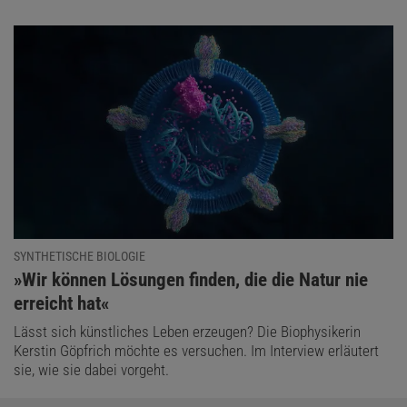
SYNTHETISCHE BIOLOGIE
:
»Wir können Lösungen finden, die die Natur nie
erreicht hat«
Lässt sich künstliches Leben erzeugen? Die Biophysikerin
Kerstin Göpfrich möchte es versuchen. Im Interview erläutert
sie, wie sie dabei vorgeht.