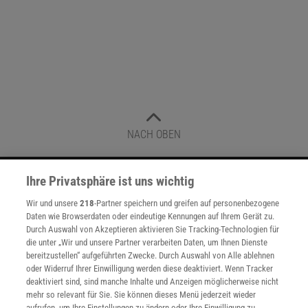
NACH OBEN
Ihre Privatsphäre ist uns wichtig
Für Sie im Spektrum-Shop und am Kiosk:
Wir und unsere
218
-Partner speichern und greifen auf personenbezogene
Daten wie Browserdaten oder eindeutige Kennungen auf Ihrem Gerät zu.
Durch Auswahl von Akzeptieren aktivieren Sie Tracking-Technologien für
die unter „Wir und unsere Partner verarbeiten Daten, um Ihnen Dienste
bereitzustellen“ aufgeführten Zwecke. Durch Auswahl von Alle ablehnen
oder Widerruf Ihrer Einwilligung werden diese deaktiviert. Wenn Tracker
deaktiviert sind, sind manche Inhalte und Anzeigen möglicherweise nicht
mehr so relevant für Sie. Sie können dieses Menü jederzeit wieder
WEITERE NEUERSCHEINUNGEN
SPEKTRUM SHOP
aufrufen, um Ihre Einstellungen zu ändern oder Ihre Einwilligung zu