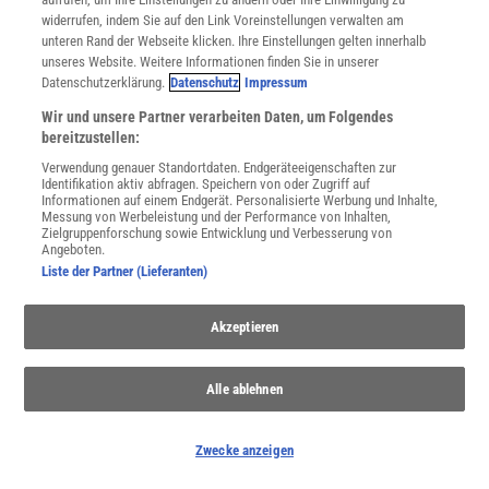
widerrufen, indem Sie auf den Link Voreinstellungen verwalten am
unteren Rand der Webseite klicken. Ihre Einstellungen gelten innerhalb
unseres Website. Weitere Informationen finden Sie in unserer
Spektrum
.de-Newsletter abonnieren
Datenschutzerklärung.
Datenschutz
Impressum
Wir und unsere Partner verarbeiten Daten, um Folgendes
JETZT ANMELDEN!
bereitzustellen:
Verwendung genauer Standortdaten. Endgeräteeigenschaften zur
Sie können unsere Newsletter jederzeit wieder abbestellen. Infos zu unserem Umgang
mit Ihren personenbezogenen Daten finden Sie in unserer
Datenschutzerklärung
.
Identifikation aktiv abfragen. Speichern von oder Zugriff auf
Informationen auf einem Endgerät. Personalisierte Werbung und Inhalte,
Messung von Werbeleistung und der Performance von Inhalten,
Zielgruppenforschung sowie Entwicklung und Verbesserung von
Angeboten.
SERVICES
Liste der Partner (Lieferanten)
Newsletter
Kontakt
Akzeptieren
Spektrum Shop
Im Handel kaufen
Presse
Alle ablehnen
Verträge kündigen
Widerruf
Zwecke anzeigen
INFO