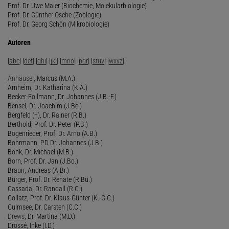
Prof. Dr. Uwe Maier (Biochemie, Molekularbiologie)
Prof. Dr. Günther Osche (Zoologie)
Prof. Dr. Georg Schön (Mikrobiologie)
Autoren
[
abc
] [
def
] [
ghi
] [
jkl
] [
mno
] [
pqr
] [
stuv
] [
wxyz
]
Anhäuser
, Marcus (M.A.)
Arnheim, Dr. Katharina (K.A.)
Becker-Follmann, Dr. Johannes (J.B.-F.)
Bensel, Dr. Joachim (J.Be.)
Bergfeld (†), Dr. Rainer (R.B.)
Berthold, Prof. Dr. Peter (P.B.)
Bogenrieder, Prof. Dr. Arno (A.B.)
Bohrmann, PD Dr. Johannes (J.B.)
Bonk, Dr. Michael (M.B.)
Born, Prof. Dr. Jan (J.Bo.)
Braun, Andreas (A.Br.)
Bürger, Prof. Dr. Renate (R.Bü.)
Cassada, Dr. Randall (R.C.)
Collatz, Prof. Dr. Klaus-Günter (K.-G.C.)
Culmsee, Dr. Carsten (C.C.)
Drews
, Dr. Martina (M.D.)
Drossé, Inke (I.D.)