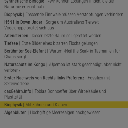
Synthetische Biologie
| »Wir können Lösungen finden, die die
Natur nie erreicht hat«
Biophysik
| Fressende Finnwale müssen Verstopfungen verhindern
H5N1 in Down Under
| Sorge um Australiens Tierwelt –
Vogelgrippe breitet sich aus
Artensterben
| Dieser letzte Baum soll gerettet werden
Tiefsee
| Erste Bilder eines bizarren Fischs gelungen
Berühmter See-Elefant
| Warum »Neil the Seal« in Tasmanien für
Chaos sorgt
Naturschutz im Kongo
| »Upemba ist stark geschädigt, aber nicht
verloren«
Erster Nachweis von Rechts-links-Präferenz
| Fossilien mit
Seitenvorliebe
dasGehirn.info
| Tobias Bonhoeffer über Wirbelsäule und
Plastizität
Biophysik
| Mit Zähnen und Klauen
Algenblüten
| Hochgiftige Meeresalgen nachgewiesen