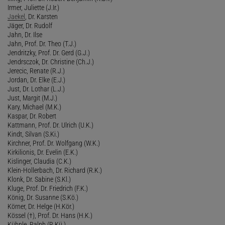
Irmer, Juliette (J.Ir.)
Jaekel
, Dr. Karsten
Jäger, Dr. Rudolf
Jahn, Dr. Ilse
Jahn, Prof. Dr. Theo (T.J.)
Jendritzky, Prof. Dr. Gerd (G.J.)
Jendrsczok, Dr. Christine (Ch.J.)
Jerecic, Renate (R.J.)
Jordan, Dr. Elke (E.J.)
Just, Dr. Lothar (L.J.)
Just, Margit (M.J.)
Kary, Michael (M.K.)
Kaspar, Dr. Robert
Kattmann, Prof. Dr. Ulrich (U.K.)
Kindt, Silvan (S.Ki.)
Kirchner, Prof. Dr. Wolfgang (W.K.)
Kirkilionis, Dr. Evelin (E.K.)
Kislinger, Claudia (C.K.)
Klein-Hollerbach, Dr. Richard (R.K.)
Klonk, Dr. Sabine (S.Kl.)
Kluge, Prof. Dr. Friedrich (F.K.)
König, Dr. Susanne (S.Kö.)
Körner, Dr. Helge (H.Kör.)
Kössel (†), Prof. Dr. Hans (H.K.)
Kühnle, Ralph (R.Kü.)