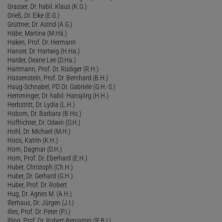
Grasser, Dr. habil. Klaus (K.G.)
Grieß, Dr. Eike (E.G.)
Grüttner, Dr. Astrid (A.G.)
Häbe, Martina (M.Hä.)
Haken, Prof. Dr. Hermann
Hanser, Dr. Hartwig (H.Ha.)
Harder, Deane Lee (D.Ha.)
Hartmann, Prof. Dr. Rüdiger (R.H.)
Hassenstein, Prof. Dr. Bernhard (B.H.)
Haug-Schnabel, PD Dr. Gabriele (G.H.-S.)
Hemminger, Dr. habil. Hansjörg (H.H.)
Herbstritt, Dr. Lydia (L.H.)
Hobom, Dr. Barbara (B.Ho.)
Hoffrichter, Dr. Odwin (O.H.)
Hohl, Dr. Michael (M.H.)
Hoos, Katrin (K.H.)
Horn, Dagmar (D.H.)
Horn, Prof. Dr. Eberhard (E.H.)
Huber, Christoph (Ch.H.)
Huber, Dr. Gerhard (G.H.)
Huber, Prof. Dr. Robert
Hug, Dr. Agnes M. (A.H.)
Illerhaus, Dr. Jürgen (J.I.)
Illes, Prof. Dr. Peter (P.I.)
Illing, Prof. Dr. Robert-Benjamin (R.B.I.)