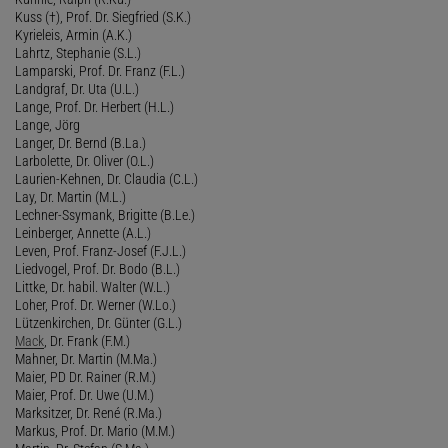
Kuss (†), Prof. Dr. Siegfried (S.K.)
Kyrieleis, Armin (A.K.)
Lahrtz, Stephanie (S.L.)
Lamparski, Prof. Dr. Franz (F.L.)
Landgraf, Dr. Uta (U.L.)
Lange, Prof. Dr. Herbert (H.L.)
Lange, Jörg
Langer, Dr. Bernd (B.La.)
Larbolette, Dr. Oliver (O.L.)
Laurien-Kehnen, Dr. Claudia (C.L.)
Lay, Dr. Martin (M.L.)
Lechner-Ssymank, Brigitte (B.Le.)
Leinberger, Annette (A.L.)
Leven, Prof. Franz-Josef (F.J.L.)
Liedvogel, Prof. Dr. Bodo (B.L.)
Littke, Dr. habil. Walter (W.L.)
Loher, Prof. Dr. Werner (W.Lo.)
Lützenkirchen, Dr. Günter (G.L.)
Mack
, Dr. Frank (F.M.)
Mahner, Dr. Martin (M.Ma.)
Maier, PD Dr. Rainer (R.M.)
Maier, Prof. Dr. Uwe (U.M.)
Marksitzer, Dr. René (R.Ma.)
Markus, Prof. Dr. Mario (M.M.)