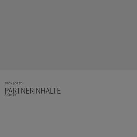
SPONSORED
PARTNERINHALTE
Anzeige