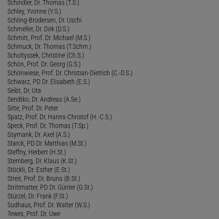
Schindler, Dr. Thomas (T.S.)
Schley, Yvonne (Y.S.)
Schling-Brodersen, Dr. Uschi
Schmeller, Dr. Dirk (D.S.)
Schmitt, Prof. Dr. Michael (M.S.)
Schmuck, Dr. Thomas (T.Schm.)
Scholtyssek, Christine (Ch.S.)
Schön, Prof. Dr. Georg (G.S.)
Schönwiese, Prof. Dr. Christian-Dietrich (C.-D.S.)
Schwarz, PD Dr. Elisabeth (E.S.)
Seibt, Dr. Uta
Sendtko, Dr. Andreas (A.Se.)
Sitte, Prof. Dr. Peter
Spatz, Prof. Dr. Hanns-Christof (H.-C.S.)
Speck, Prof. Dr. Thomas (T.Sp.)
Ssymank, Dr. Axel (A.S.)
Starck, PD Dr. Matthias (M.St.)
Steffny, Herbert (H.St.)
Sternberg, Dr. Klaus (K.St.)
Stöckli, Dr. Esther (E.St.)
Streit, Prof. Dr. Bruno (B.St.)
Strittmatter, PD Dr. Günter (G.St.)
Stürzel, Dr. Frank (F.St.)
Sudhaus, Prof. Dr. Walter (W.S.)
Tewes, Prof. Dr. Uwe