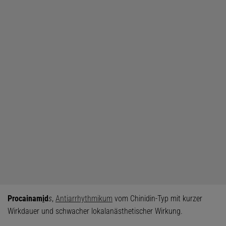
Procainam
i
d
s
,
Antiarrhythmikum
vom Chinidin-Typ mit kurzer
Wirkdauer und schwacher lokalanästhetischer Wirkung.