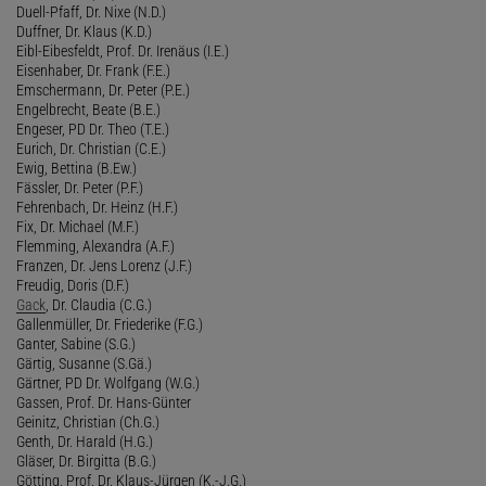
Duell-Pfaff, Dr. Nixe (N.D.)
Duffner, Dr. Klaus (K.D.)
Eibl-Eibesfeldt, Prof. Dr. Irenäus (I.E.)
Eisenhaber, Dr. Frank (F.E.)
Emschermann, Dr. Peter (P.E.)
Engelbrecht, Beate (B.E.)
Engeser, PD Dr. Theo (T.E.)
Eurich, Dr. Christian (C.E.)
Ewig, Bettina (B.Ew.)
Fässler, Dr. Peter (P.F.)
Fehrenbach, Dr. Heinz (H.F.)
Fix, Dr. Michael (M.F.)
Flemming, Alexandra (A.F.)
Franzen, Dr. Jens Lorenz (J.F.)
Freudig, Doris (D.F.)
Gack
, Dr. Claudia (C.G.)
Gallenmüller, Dr. Friederike (F.G.)
Ganter, Sabine (S.G.)
Gärtig, Susanne (S.Gä.)
Gärtner, PD Dr. Wolfgang (W.G.)
Gassen, Prof. Dr. Hans-Günter
Geinitz, Christian (Ch.G.)
Genth, Dr. Harald (H.G.)
Gläser, Dr. Birgitta (B.G.)
Götting, Prof. Dr. Klaus-Jürgen (K.-J.G.)