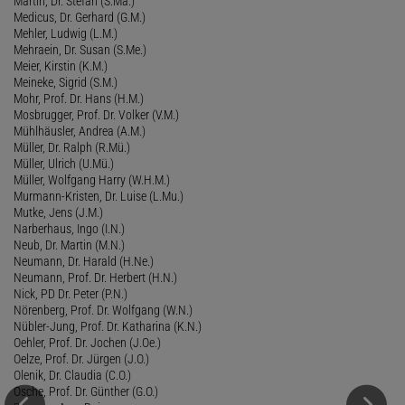
Martin, Dr. Stefan (S.Ma.)
Medicus, Dr. Gerhard (G.M.)
Mehler, Ludwig (L.M.)
Mehraein, Dr. Susan (S.Me.)
Meier, Kirstin (K.M.)
Meineke, Sigrid (S.M.)
Mohr, Prof. Dr. Hans (H.M.)
Mosbrugger, Prof. Dr. Volker (V.M.)
Mühlhäusler, Andrea (A.M.)
Müller, Dr. Ralph (R.Mü.)
Müller, Ulrich (U.Mü.)
Müller, Wolfgang Harry (W.H.M.)
Murmann-Kristen, Dr. Luise (L.Mu.)
Mutke, Jens (J.M.)
Narberhaus, Ingo (I.N.)
Neub, Dr. Martin (M.N.)
Neumann, Dr. Harald (H.Ne.)
Neumann, Prof. Dr. Herbert (H.N.)
Nick, PD Dr. Peter (P.N.)
Nörenberg, Prof. Dr. Wolfgang (W.N.)
Nübler-Jung, Prof. Dr. Katharina (K.N.)
Oehler, Prof. Dr. Jochen (J.Oe.)
Oelze, Prof. Dr. Jürgen (J.O.)
Olenik, Dr. Claudia (C.O.)
Osche, Prof. Dr. Günther (G.O.)