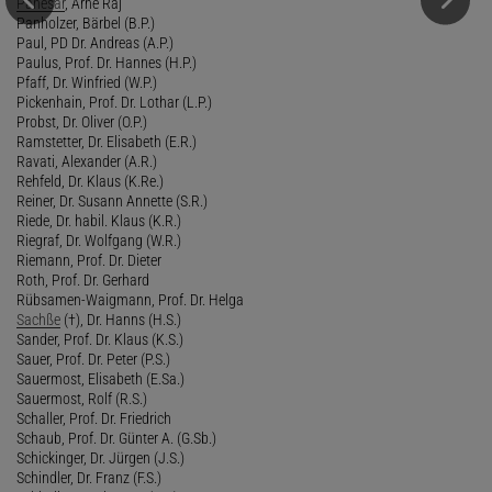
Panesar
, Arne Raj
Panholzer, Bärbel (B.P.)
Paul, PD Dr. Andreas (A.P.)
Paulus, Prof. Dr. Hannes (H.P.)
Pfaff, Dr. Winfried (W.P.)
Pickenhain, Prof. Dr. Lothar (L.P.)
Probst, Dr. Oliver (O.P.)
Ramstetter, Dr. Elisabeth (E.R.)
Ravati, Alexander (A.R.)
Rehfeld, Dr. Klaus (K.Re.)
Reiner, Dr. Susann Annette (S.R.)
Riede, Dr. habil. Klaus (K.R.)
Riegraf, Dr. Wolfgang (W.R.)
Riemann, Prof. Dr. Dieter
Roth, Prof. Dr. Gerhard
Rübsamen-Waigmann, Prof. Dr. Helga
Sachße
(†), Dr. Hanns (H.S.)
Sander, Prof. Dr. Klaus (K.S.)
Sauer, Prof. Dr. Peter (P.S.)
Sauermost, Elisabeth (E.Sa.)
Sauermost, Rolf (R.S.)
Schaller, Prof. Dr. Friedrich
Schaub, Prof. Dr. Günter A. (G.Sb.)
Schickinger, Dr. Jürgen (J.S.)
Schindler, Dr. Franz (F.S.)