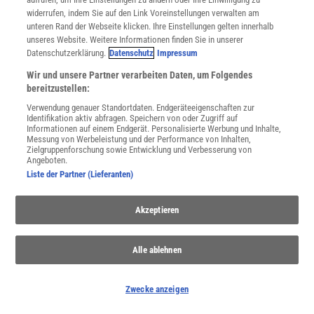
Nutzungsbedingungen
widerrufen, indem Sie auf den Link Voreinstellungen verwalten am
Cookie-Einstellungen
unteren Rand der Webseite klicken. Ihre Einstellungen gelten innerhalb
Utiq verwalten
unseres Website. Weitere Informationen finden Sie in unserer
Nutzungsbasierte Onlinewerbung
Datenschutzerklärung.
Datenschutz
Impressum
Alle Artikel
Wir und unsere Partner verarbeiten Daten, um Folgendes
Impressum
bereitzustellen:
WEITERE ANGEBOTE
Verwendung genauer Standortdaten. Endgeräteeigenschaften zur
Identifikation aktiv abfragen. Speichern von oder Zugriff auf
Angebote für Schulen
Informationen auf einem Endgerät. Personalisierte Werbung und Inhalte,
Angebote für Institutionen
Messung von Werbeleistung und der Performance von Inhalten,
Sprachen lernen mit Gymglish
Zielgruppenforschung sowie Entwicklung und Verbesserung von
Angeboten.
Lexika
Liste der Partner (Lieferanten)
Für Spektrum schreiben
Zugänglichkeitserklärung
Akzeptieren
WEBSEITEN
KielSCN
Wissenschaft in die Schulen
Alle ablehnen
SciLogs
Zwecke anzeigen