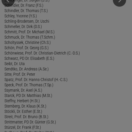
Schindler, Dr. Franz (F.S.)
Schindler, Dr. Thomas (T.S.)
Schley, Yvonne (Y.S.)
Schling-Brodersen, Dr. Uschi
Schmeller, Dr. Dirk (D.S.)
Schmitt, Prof. Dr. Michael (M.S.)
Schmuck, Dr. Thomas (T.Schm.)
Scholtyssek, Christine (Ch.S.)
Schön, Prof. Dr. Georg (G.S.)
Schönwiese, Prof. Dr. Christian-Dietrich (C.-D.S.)
Schwarz, PD Dr. Elisabeth (E.S.)
Seibt, Dr. Uta
Sendtko, Dr. Andreas (A.Se.)
Sitte, Prof. Dr. Peter
Spatz, Prof. Dr. Hanns-Christof (H.-C.S.)
Speck, Prof. Dr. Thomas (T.Sp.)
Ssymank, Dr. Axel (A.S.)
Starck, PD Dr. Matthias (M.St.)
Steffny, Herbert (H.St.)
Sternberg, Dr. Klaus (K.St.)
Stöckli, Dr. Esther (E.St.)
Streit, Prof. Dr. Bruno (B.St.)
Strittmatter, PD Dr. Günter (G.St.)
Stürzel, Dr. Frank (F.St.)