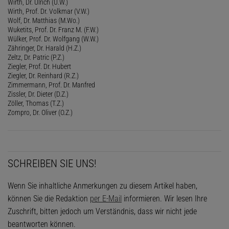
Wirth, Dr. Ulrich (U.W.)
Wirth, Prof. Dr. Volkmar (V.W.)
Wolf, Dr. Matthias (M.Wo.)
Wuketits, Prof. Dr. Franz M. (F.W.)
Wülker, Prof. Dr. Wolfgang (W.W.)
Zähringer, Dr. Harald (H.Z.)
Zeltz, Dr. Patric (P.Z.)
Ziegler, Prof. Dr. Hubert
Ziegler, Dr. Reinhard (R.Z.)
Zimmermann, Prof. Dr. Manfred
Zissler, Dr. Dieter (D.Z.)
Zöller, Thomas (T.Z.)
Zompro, Dr. Oliver (O.Z.)
SCHREIBEN SIE UNS!
Wenn Sie inhaltliche Anmerkungen zu diesem Artikel haben,
können Sie die Redaktion
per E-Mail
informieren. Wir lesen Ihre
Zuschrift, bitten jedoch um Verständnis, dass wir nicht jede
beantworten können.