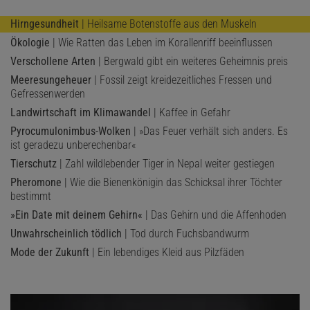
Hirngesundheit
| Heilsame Botenstoffe aus den Muskeln
Ökologie
| Wie Ratten das Leben im Korallenriff beeinflussen
Verschollene Arten
| Bergwald gibt ein weiteres Geheimnis preis
Meeresungeheuer
| Fossil zeigt kreidezeitliches Fressen und
Gefressenwerden
Landwirtschaft im Klimawandel
| Kaffee in Gefahr
Pyrocumulonimbus-Wolken
| »Das Feuer verhält sich anders. Es
ist geradezu unberechenbar«
Tierschutz
| Zahl wildlebender Tiger in Nepal weiter gestiegen
Pheromone
| Wie die Bienenkönigin das Schicksal ihrer Töchter
bestimmt
»Ein Date mit deinem Gehirn«
| Das Gehirn und die Affenhoden
Unwahrscheinlich tödlich
| Tod durch Fuchsbandwurm
Mode der Zukunft
| Ein lebendiges Kleid aus Pilzfäden