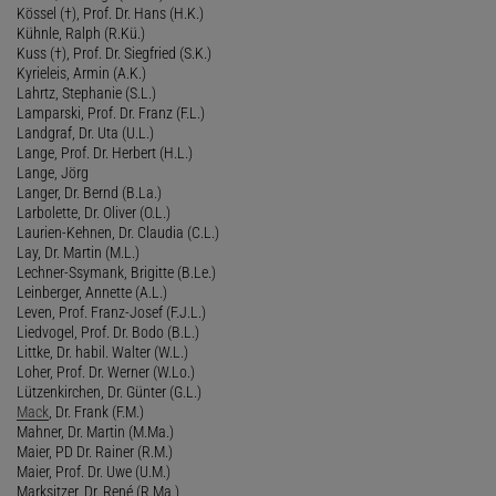
Kössel (†), Prof. Dr. Hans (H.K.)
Kühnle, Ralph (R.Kü.)
Kuss (†), Prof. Dr. Siegfried (S.K.)
Kyrieleis, Armin (A.K.)
Lahrtz, Stephanie (S.L.)
Lamparski, Prof. Dr. Franz (F.L.)
Landgraf, Dr. Uta (U.L.)
Lange, Prof. Dr. Herbert (H.L.)
Lange, Jörg
Langer, Dr. Bernd (B.La.)
Larbolette, Dr. Oliver (O.L.)
Laurien-Kehnen, Dr. Claudia (C.L.)
Lay, Dr. Martin (M.L.)
Lechner-Ssymank, Brigitte (B.Le.)
Leinberger, Annette (A.L.)
Leven, Prof. Franz-Josef (F.J.L.)
Liedvogel, Prof. Dr. Bodo (B.L.)
Littke, Dr. habil. Walter (W.L.)
Loher, Prof. Dr. Werner (W.Lo.)
Lützenkirchen, Dr. Günter (G.L.)
Mack
, Dr. Frank (F.M.)
Mahner, Dr. Martin (M.Ma.)
Maier, PD Dr. Rainer (R.M.)
Maier, Prof. Dr. Uwe (U.M.)
Marksitzer, Dr. René (R.Ma.)