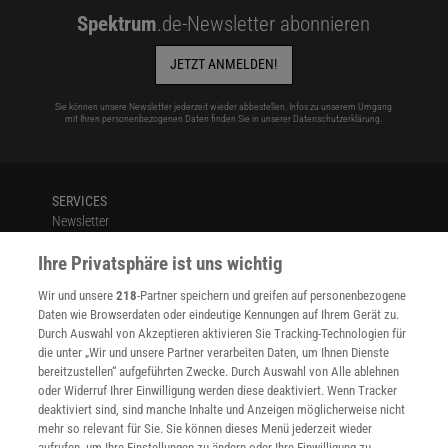
Spektrum
.de-Newsletter abonnieren
JETZT ANMELDEN!
Sie können unsere Newsletter jederzeit wieder abbestellen. Infos zu unserem Umgang
mit Ihren personenbezogenen Daten finden Sie in unserer
Datenschutzerklärung
.
SERVICES
Newsletter
Kontakt
Ihre Privatsphäre ist uns wichtig
Spektrum Shop
Im Handel kaufen
Wir und unsere
218
-Partner speichern und greifen auf personenbezogene
Presse
Daten wie Browserdaten oder eindeutige Kennungen auf Ihrem Gerät zu.
Verträge kündigen
Durch Auswahl von Akzeptieren aktivieren Sie Tracking-Technologien für
die unter „Wir und unsere Partner verarbeiten Daten, um Ihnen Dienste
Widerruf
bereitzustellen“ aufgeführten Zwecke. Durch Auswahl von Alle ablehnen
INFO
oder Widerruf Ihrer Einwilligung werden diese deaktiviert. Wenn Tracker
Mediadaten
deaktiviert sind, sind manche Inhalte und Anzeigen möglicherweise nicht
mehr so relevant für Sie. Sie können dieses Menü jederzeit wieder
Datenschutz
aufrufen, um Ihre Einstellungen zu ändern oder Ihre Einwilligung zu