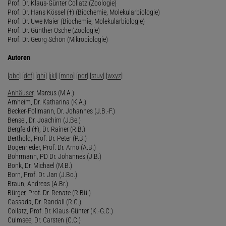
Prof. Dr. Klaus-Günter Collatz (Zoologie)
Prof. Dr. Hans Kössel (†) (Biochemie, Molekularbiologie)
Prof. Dr. Uwe Maier (Biochemie, Molekularbiologie)
Prof. Dr. Günther Osche (Zoologie)
Prof. Dr. Georg Schön (Mikrobiologie)
Autoren
[
abc
] [
def
] [
ghi
] [
jkl
] [
mno
] [
pqr
] [
stuv
] [
wxyz
]
Anhäuser
, Marcus (M.A.)
Arnheim, Dr. Katharina (K.A.)
Becker-Follmann, Dr. Johannes (J.B.-F.)
Bensel, Dr. Joachim (J.Be.)
Bergfeld (†), Dr. Rainer (R.B.)
Berthold, Prof. Dr. Peter (P.B.)
Bogenrieder, Prof. Dr. Arno (A.B.)
Bohrmann, PD Dr. Johannes (J.B.)
Bonk, Dr. Michael (M.B.)
Born, Prof. Dr. Jan (J.Bo.)
Braun, Andreas (A.Br.)
Bürger, Prof. Dr. Renate (R.Bü.)
Cassada, Dr. Randall (R.C.)
Collatz, Prof. Dr. Klaus-Günter (K.-G.C.)
Culmsee, Dr. Carsten (C.C.)