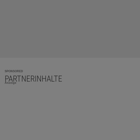
SPONSORED
PARTNERINHALTE
Anzeige