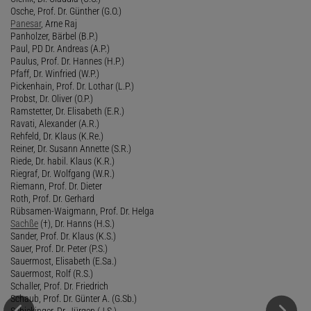
Osche, Prof. Dr. Günther (G.O.)
Panesar
, Arne Raj
Panholzer, Bärbel (B.P.)
Paul, PD Dr. Andreas (A.P.)
Paulus, Prof. Dr. Hannes (H.P.)
Pfaff, Dr. Winfried (W.P.)
Pickenhain, Prof. Dr. Lothar (L.P.)
Probst, Dr. Oliver (O.P.)
Ramstetter, Dr. Elisabeth (E.R.)
Ravati, Alexander (A.R.)
Rehfeld, Dr. Klaus (K.Re.)
Reiner, Dr. Susann Annette (S.R.)
Riede, Dr. habil. Klaus (K.R.)
Riegraf, Dr. Wolfgang (W.R.)
Riemann, Prof. Dr. Dieter
Roth, Prof. Dr. Gerhard
Rübsamen-Waigmann, Prof. Dr. Helga
Sachße
(†), Dr. Hanns (H.S.)
Sander, Prof. Dr. Klaus (K.S.)
Sauer, Prof. Dr. Peter (P.S.)
Sauermost, Elisabeth (E.Sa.)
Sauermost, Rolf (R.S.)
Schaller, Prof. Dr. Friedrich
Schaub, Prof. Dr. Günter A. (G.Sb.)
Schickinger, Dr. Jürgen (J.S.)