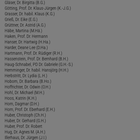
Gläser, Dr. Birgitta (B.G.)
Götting, Prof. Dr. Klaus-Jürgen (K.-J.G.)
Grasser, Dr. habil. Klaus (K.G.)
Grieß, Dr. Eike (E.G.)
Grüttner, Dr. Astrid (A.G.)
Häbe, Martina (M.Hä.)
Haken, Prof. Dr. Hermann
Hanser, Dr. Hartwig (H.Ha.)
Harder, Deane Lee (D.Ha.)
Hartmann, Prof. Dr. Rüdiger (R.H.)
Hassenstein, Prof. Dr. Bernhard (B.H.)
Haug-Schnabel, PD Dr. Gabriele (G.H.-S.)
Hemminger, Dr. habil. Hansjörg (H.H.)
Herbstritt, Dr. Lydia (L.H.)
Hobom, Dr. Barbara (B.Ho.)
Hoffrichter, Dr. Odwin (O.H.)
Hohl, Dr. Michael (M.H.)
Hoos, Katrin (K.H.)
Horn, Dagmar (D.H.)
Horn, Prof. Dr. Eberhard (E.H.)
Huber, Christoph (Ch.H.)
Huber, Dr. Gerhard (G.H.)
Huber, Prof. Dr. Robert
Hug, Dr. Agnes M. (A.H.)
Illerhaus, Dr. Jürgen (J.I.)