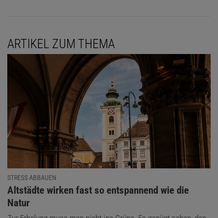
ARTIKEL ZUM THEMA
STRESS ABBAUEN
:
Altstädte wirken fast so entspannend wie die
Natur
Zur Erholung muss man nicht ins Grüne. Es genügt schon, den