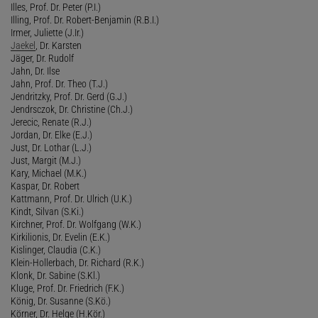
Illes, Prof. Dr. Peter (P.I.)
Illing, Prof. Dr. Robert-Benjamin (R.B.I.)
Irmer, Juliette (J.Ir.)
Jaekel
, Dr. Karsten
Jäger, Dr. Rudolf
Jahn, Dr. Ilse
Jahn, Prof. Dr. Theo (T.J.)
Jendritzky, Prof. Dr. Gerd (G.J.)
Jendrsczok, Dr. Christine (Ch.J.)
Jerecic, Renate (R.J.)
Jordan, Dr. Elke (E.J.)
Just, Dr. Lothar (L.J.)
Just, Margit (M.J.)
Kary, Michael (M.K.)
Kaspar, Dr. Robert
Kattmann, Prof. Dr. Ulrich (U.K.)
Kindt, Silvan (S.Ki.)
Kirchner, Prof. Dr. Wolfgang (W.K.)
Kirkilionis, Dr. Evelin (E.K.)
Kislinger, Claudia (C.K.)
Klein-Hollerbach, Dr. Richard (R.K.)
Klonk, Dr. Sabine (S.Kl.)
Kluge, Prof. Dr. Friedrich (F.K.)
König, Dr. Susanne (S.Kö.)
Körner, Dr. Helge (H.Kör.)