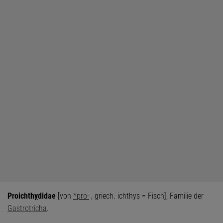
Proichth
y
didae
[von
*pro-
, griech. ichthys = Fisch], Familie der
Gastrotricha
.