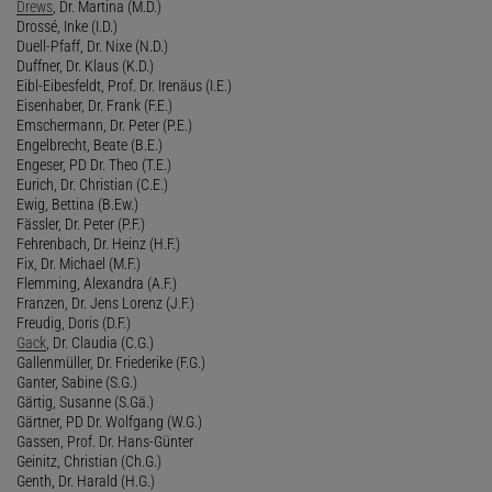
Drews
, Dr. Martina (M.D.)
Drossé, Inke (I.D.)
Duell-Pfaff, Dr. Nixe (N.D.)
Duffner, Dr. Klaus (K.D.)
Eibl-Eibesfeldt, Prof. Dr. Irenäus (I.E.)
Eisenhaber, Dr. Frank (F.E.)
Emschermann, Dr. Peter (P.E.)
Engelbrecht, Beate (B.E.)
Engeser, PD Dr. Theo (T.E.)
Eurich, Dr. Christian (C.E.)
Ewig, Bettina (B.Ew.)
Fässler, Dr. Peter (P.F.)
Fehrenbach, Dr. Heinz (H.F.)
Fix, Dr. Michael (M.F.)
Flemming, Alexandra (A.F.)
Franzen, Dr. Jens Lorenz (J.F.)
Freudig, Doris (D.F.)
Gack
, Dr. Claudia (C.G.)
Gallenmüller, Dr. Friederike (F.G.)
Ganter, Sabine (S.G.)
Gärtig, Susanne (S.Gä.)
Gärtner, PD Dr. Wolfgang (W.G.)
Gassen, Prof. Dr. Hans-Günter
Geinitz, Christian (Ch.G.)
Genth, Dr. Harald (H.G.)