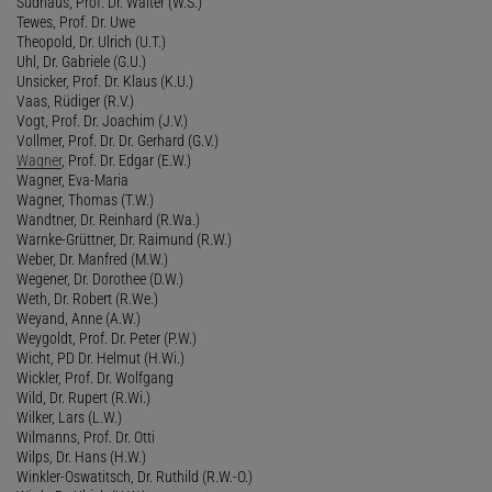
Sudhaus, Prof. Dr. Walter (W.S.)
Tewes, Prof. Dr. Uwe
Theopold, Dr. Ulrich (U.T.)
Uhl, Dr. Gabriele (G.U.)
Unsicker, Prof. Dr. Klaus (K.U.)
Vaas, Rüdiger (R.V.)
Vogt, Prof. Dr. Joachim (J.V.)
Vollmer, Prof. Dr. Dr. Gerhard (G.V.)
Wagner
, Prof. Dr. Edgar (E.W.)
Wagner, Eva-Maria
Wagner, Thomas (T.W.)
Wandtner, Dr. Reinhard (R.Wa.)
Warnke-Grüttner, Dr. Raimund (R.W.)
Weber, Dr. Manfred (M.W.)
Wegener, Dr. Dorothee (D.W.)
Weth, Dr. Robert (R.We.)
Weyand, Anne (A.W.)
Weygoldt, Prof. Dr. Peter (P.W.)
Wicht, PD Dr. Helmut (H.Wi.)
Wickler, Prof. Dr. Wolfgang
Wild, Dr. Rupert (R.Wi.)
Wilker, Lars (L.W.)
Wilmanns, Prof. Dr. Otti
Wilps, Dr. Hans (H.W.)
Winkler-Oswatitsch, Dr. Ruthild (R.W.-O.)