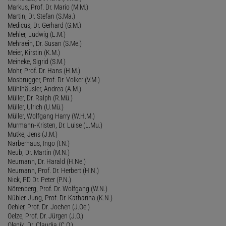
Markus, Prof. Dr. Mario (M.M.)
Martin, Dr. Stefan (S.Ma.)
Medicus, Dr. Gerhard (G.M.)
Mehler, Ludwig (L.M.)
Mehraein, Dr. Susan (S.Me.)
Meier, Kirstin (K.M.)
Meineke, Sigrid (S.M.)
Mohr, Prof. Dr. Hans (H.M.)
Mosbrugger, Prof. Dr. Volker (V.M.)
Mühlhäusler, Andrea (A.M.)
Müller, Dr. Ralph (R.Mü.)
Müller, Ulrich (U.Mü.)
Müller, Wolfgang Harry (W.H.M.)
Murmann-Kristen, Dr. Luise (L.Mu.)
Mutke, Jens (J.M.)
Narberhaus, Ingo (I.N.)
Neub, Dr. Martin (M.N.)
Neumann, Dr. Harald (H.Ne.)
Neumann, Prof. Dr. Herbert (H.N.)
Nick, PD Dr. Peter (P.N.)
Nörenberg, Prof. Dr. Wolfgang (W.N.)
Nübler-Jung, Prof. Dr. Katharina (K.N.)
Oehler, Prof. Dr. Jochen (J.Oe.)
Oelze, Prof. Dr. Jürgen (J.O.)
Olenik, Dr. Claudia (C.O.)