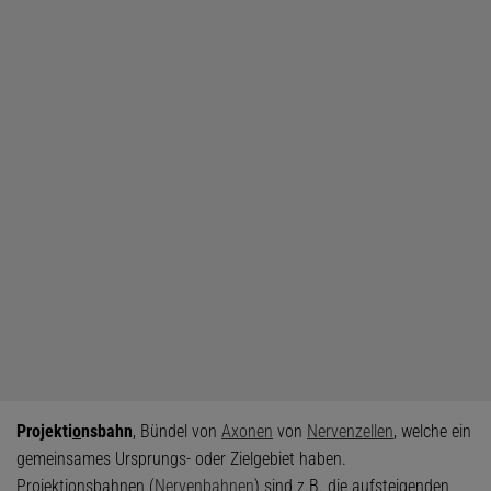
Projekti
o
nsbahn
, Bündel von
Axonen
von
Nervenzellen
, welche ein
gemeinsames Ursprungs- oder Zielgebiet haben.
Projektionsbahnen (
Nervenbahnen
) sind z.B. die aufsteigenden