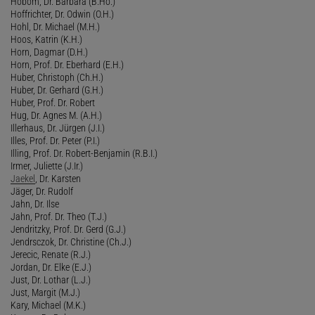
Hobom, Dr. Barbara (B.Ho.)
Hoffrichter, Dr. Odwin (O.H.)
Hohl, Dr. Michael (M.H.)
Hoos, Katrin (K.H.)
Horn, Dagmar (D.H.)
Horn, Prof. Dr. Eberhard (E.H.)
Huber, Christoph (Ch.H.)
Huber, Dr. Gerhard (G.H.)
Huber, Prof. Dr. Robert
Hug, Dr. Agnes M. (A.H.)
Illerhaus, Dr. Jürgen (J.I.)
Illes, Prof. Dr. Peter (P.I.)
Illing, Prof. Dr. Robert-Benjamin (R.B.I.)
Irmer, Juliette (J.Ir.)
Jaekel
, Dr. Karsten
Jäger, Dr. Rudolf
Jahn, Dr. Ilse
Jahn, Prof. Dr. Theo (T.J.)
Jendritzky, Prof. Dr. Gerd (G.J.)
Jendrsczok, Dr. Christine (Ch.J.)
Jerecic, Renate (R.J.)
Jordan, Dr. Elke (E.J.)
Just, Dr. Lothar (L.J.)
Just, Margit (M.J.)
Kary, Michael (M.K.)