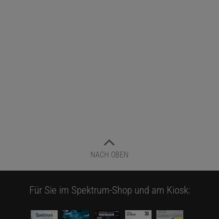
NACH OBEN
Für Sie im Spektrum-Shop und am Kiosk: