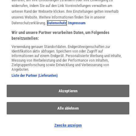
Im Handel kaufen
widerrufen, indem Sie auf den Link Voreinstellungen verwalten am
Presse
unteren Rand der Webseite klicken. Ihre Einstellungen gelten innerhalb
Verträge kündigen
unseres Website. Weitere Informationen finden Sie in unserer
Widerruf
Datenschutzerklärung.
Datenschutz
Impressum
INFO
Wir und unsere Partner verarbeiten Daten, um Folgendes
bereitzustellen:
Mediadaten
Datenschutz
Verwendung genauer Standortdaten. Endgeräteeigenschaften zur
Identifikation aktiv abfragen. Speichern von oder Zugriff auf
Nutzungsbedingungen
Informationen auf einem Endgerät. Personalisierte Werbung und Inhalte,
Cookie-Einstellungen
Messung von Werbeleistung und der Performance von Inhalten,
Zielgruppenforschung sowie Entwicklung und Verbesserung von
Utiq verwalten
Angeboten.
Nutzungsbasierte Onlinewerbung
Liste der Partner (Lieferanten)
Alle Artikel
Impressum
Akzeptieren
WEITERE ANGEBOTE
Angebote für Schulen
Alle ablehnen
Angebote für Institutionen
Sprachen lernen mit Gymglish
Lexika
Zwecke anzeigen
Für Spektrum schreiben
Zugänglichkeitserklärung