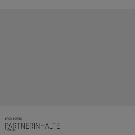
SPONSORED
PARTNERINHALTE
Anzeige