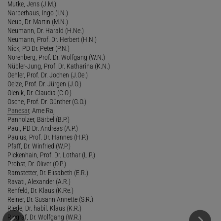
Mutke, Jens (J.M.)
Narberhaus, Ingo (I.N.)
Neub, Dr. Martin (M.N.)
Neumann, Dr. Harald (H.Ne.)
Neumann, Prof. Dr. Herbert (H.N.)
Nick, PD Dr. Peter (P.N.)
Nörenberg, Prof. Dr. Wolfgang (W.N.)
Nübler-Jung, Prof. Dr. Katharina (K.N.)
Oehler, Prof. Dr. Jochen (J.Oe.)
Oelze, Prof. Dr. Jürgen (J.O.)
Olenik, Dr. Claudia (C.O.)
Osche, Prof. Dr. Günther (G.O.)
Panesar
, Arne Raj
Panholzer, Bärbel (B.P.)
Paul, PD Dr. Andreas (A.P.)
Paulus, Prof. Dr. Hannes (H.P.)
Pfaff, Dr. Winfried (W.P.)
Pickenhain, Prof. Dr. Lothar (L.P.)
Probst, Dr. Oliver (O.P.)
Ramstetter, Dr. Elisabeth (E.R.)
Ravati, Alexander (A.R.)
Rehfeld, Dr. Klaus (K.Re.)
Reiner, Dr. Susann Annette (S.R.)
Riede, Dr. habil. Klaus (K.R.)
Riegraf, Dr. Wolfgang (W.R.)