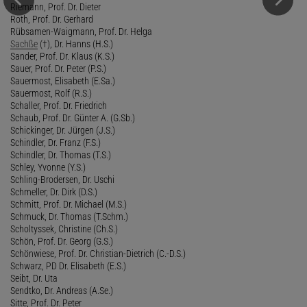
Riemann, Prof. Dr. Dieter
Roth, Prof. Dr. Gerhard
Rübsamen-Waigmann, Prof. Dr. Helga
Sachße
(†), Dr. Hanns (H.S.)
Sander, Prof. Dr. Klaus (K.S.)
Sauer, Prof. Dr. Peter (P.S.)
Sauermost, Elisabeth (E.Sa.)
Sauermost, Rolf (R.S.)
Schaller, Prof. Dr. Friedrich
Schaub, Prof. Dr. Günter A. (G.Sb.)
Schickinger, Dr. Jürgen (J.S.)
Schindler, Dr. Franz (F.S.)
Schindler, Dr. Thomas (T.S.)
Schley, Yvonne (Y.S.)
Schling-Brodersen, Dr. Uschi
Schmeller, Dr. Dirk (D.S.)
Schmitt, Prof. Dr. Michael (M.S.)
Schmuck, Dr. Thomas (T.Schm.)
Scholtyssek, Christine (Ch.S.)
Schön, Prof. Dr. Georg (G.S.)
Schönwiese, Prof. Dr. Christian-Dietrich (C.-D.S.)
Schwarz, PD Dr. Elisabeth (E.S.)
Seibt, Dr. Uta
Sendtko, Dr. Andreas (A.Se.)
Sitte, Prof. Dr. Peter