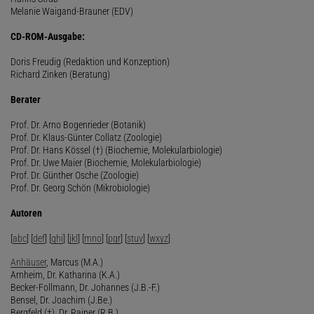
Melanie Waigand-Brauner (EDV)
CD-ROM-Ausgabe:
Doris Freudig (Redaktion und Konzeption)
Richard Zinken (Beratung)
Berater
Prof. Dr. Arno Bogenrieder (Botanik)
Prof. Dr. Klaus-Günter Collatz (Zoologie)
Prof. Dr. Hans Kössel (†) (Biochemie, Molekularbiologie)
Prof. Dr. Uwe Maier (Biochemie, Molekularbiologie)
Prof. Dr. Günther Osche (Zoologie)
Prof. Dr. Georg Schön (Mikrobiologie)
Autoren
[
abc
] [
def
] [
ghi
] [
jkl
] [
mno
] [
pqr
] [
stuv
] [
wxyz
]
Anhäuser
, Marcus (M.A.)
Arnheim, Dr. Katharina (K.A.)
Becker-Follmann, Dr. Johannes (J.B.-F.)
Bensel, Dr. Joachim (J.Be.)
Bergfeld (†), Dr. Rainer (R.B.)