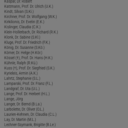
Kaspar, Dr. Robert
Kattmann, Prof. Dr. Ulrich (U.K.)
Kindt, Silvan (S.Ki.)
Kirchner, Prof. Dr. Wolfgang (W.K.)
Kirkilionis, Dr. Evelin (E.K.)
Kislinger, Claudia (C.K.)
Klein-Hollerbach, Dr. Richard (R.K.)
Klonk, Dr. Sabine (S.Kl.)
Kluge, Prof. Dr. Friedrich (F.K.)
König, Dr. Susanne (S.Kö.)
Körner, Dr. Helge (H.Kör.)
Kössel (†), Prof. Dr. Hans (H.K.)
Kühnle, Ralph (R.Kü.)
Kuss (†), Prof. Dr. Siegfried (S.K.)
Kyrieleis, Armin (A.K.)
Lahrtz, Stephanie (S.L.)
Lamparski, Prof. Dr. Franz (F.L.)
Landgraf, Dr. Uta (U.L.)
Lange, Prof. Dr. Herbert (H.L.)
Lange, Jörg
Langer, Dr. Bernd (B.La.)
Larbolette, Dr. Oliver (O.L.)
Laurien-Kehnen, Dr. Claudia (C.L.)
Lay, Dr. Martin (M.L.)
Lechner-Ssymank, Brigitte (B.Le.)