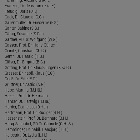
Franzen, Dr. Jens Lorenz (J.F.)
Freudig, Doris (D.F.)
Gack
, Dr. Claudia (C.G.)
Gallenmüller, Dr. Friederike (F.G.)
Ganter, Sabine (S.G.)
Gärtig, Susanne (S.Gä.)
Gärtner, PD Dr. Wolfgang (W.G.)
Gassen, Prof. Dr. Hans-Günter
Geinitz, Christian (Ch.G.)
Genth, Dr. Harald (H.G.)
Gläser, Dr. Birgitta (B.G.)
Götting, Prof. Dr. Klaus-Jürgen (K.-J.G.)
Grasser, Dr. habil. Klaus (K.G.)
Grieß, Dr. Eike (E.G.)
Grüttner, Dr. Astrid (A.G.)
Häbe, Martina (M.Hä.)
Haken, Prof. Dr. Hermann
Hanser, Dr. Hartwig (H.Ha.)
Harder, Deane Lee (D.Ha.)
Hartmann, Prof. Dr. Rüdiger (R.H.)
Hassenstein, Prof. Dr. Bernhard (B.H.)
Haug-Schnabel, PD Dr. Gabriele (G.H.-S.)
Hemminger, Dr. habil. Hansjörg (H.H.)
Herbstritt, Dr. Lydia (L.H.)