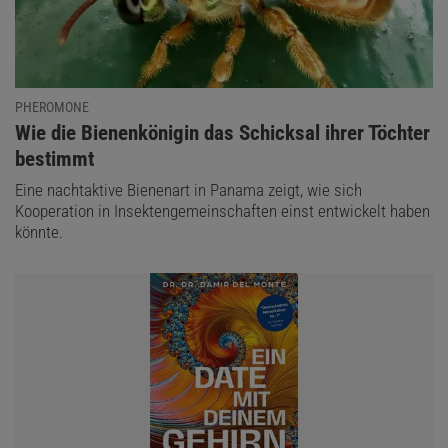
PHEROMONE
:
Wie die Bienenkönigin das Schicksal ihrer Töchter
bestimmt
Eine nachtaktive Bienenart in Panama zeigt, wie sich
Kooperation in Insektengemeinschaften einst entwickelt haben
könnte.