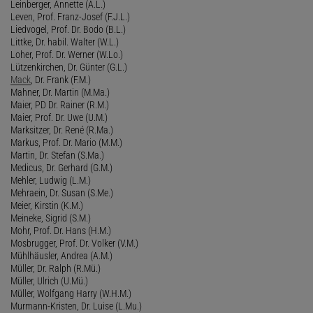
Leinberger, Annette (A.L.)
Leven, Prof. Franz-Josef (F.J.L.)
Liedvogel, Prof. Dr. Bodo (B.L.)
Littke, Dr. habil. Walter (W.L.)
Loher, Prof. Dr. Werner (W.Lo.)
Lützenkirchen, Dr. Günter (G.L.)
Mack
, Dr. Frank (F.M.)
Mahner, Dr. Martin (M.Ma.)
Maier, PD Dr. Rainer (R.M.)
Maier, Prof. Dr. Uwe (U.M.)
Marksitzer, Dr. René (R.Ma.)
Markus, Prof. Dr. Mario (M.M.)
Martin, Dr. Stefan (S.Ma.)
Medicus, Dr. Gerhard (G.M.)
Mehler, Ludwig (L.M.)
Mehraein, Dr. Susan (S.Me.)
Meier, Kirstin (K.M.)
Meineke, Sigrid (S.M.)
Mohr, Prof. Dr. Hans (H.M.)
Mosbrugger, Prof. Dr. Volker (V.M.)
Mühlhäusler, Andrea (A.M.)
Müller, Dr. Ralph (R.Mü.)
Müller, Ulrich (U.Mü.)
Müller, Wolfgang Harry (W.H.M.)
Murmann-Kristen, Dr. Luise (L.Mu.)