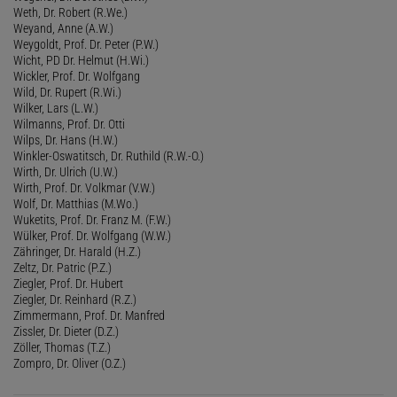
Weth, Dr. Robert (R.We.)
Weyand, Anne (A.W.)
Weygoldt, Prof. Dr. Peter (P.W.)
Wicht, PD Dr. Helmut (H.Wi.)
Wickler, Prof. Dr. Wolfgang
Wild, Dr. Rupert (R.Wi.)
Wilker, Lars (L.W.)
Wilmanns, Prof. Dr. Otti
Wilps, Dr. Hans (H.W.)
Winkler-Oswatitsch, Dr. Ruthild (R.W.-O.)
Wirth, Dr. Ulrich (U.W.)
Wirth, Prof. Dr. Volkmar (V.W.)
Wolf, Dr. Matthias (M.Wo.)
Wuketits, Prof. Dr. Franz M. (F.W.)
Wülker, Prof. Dr. Wolfgang (W.W.)
Zähringer, Dr. Harald (H.Z.)
Zeltz, Dr. Patric (P.Z.)
Ziegler, Prof. Dr. Hubert
Ziegler, Dr. Reinhard (R.Z.)
Zimmermann, Prof. Dr. Manfred
Zissler, Dr. Dieter (D.Z.)
Zöller, Thomas (T.Z.)
Zompro, Dr. Oliver (O.Z.)