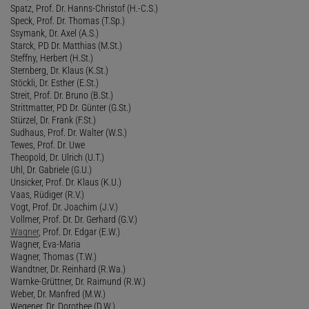
Spatz, Prof. Dr. Hanns-Christof (H.-C.S.)
Speck, Prof. Dr. Thomas (T.Sp.)
Ssymank, Dr. Axel (A.S.)
Starck, PD Dr. Matthias (M.St.)
Steffny, Herbert (H.St.)
Sternberg, Dr. Klaus (K.St.)
Stöckli, Dr. Esther (E.St.)
Streit, Prof. Dr. Bruno (B.St.)
Strittmatter, PD Dr. Günter (G.St.)
Stürzel, Dr. Frank (F.St.)
Sudhaus, Prof. Dr. Walter (W.S.)
Tewes, Prof. Dr. Uwe
Theopold, Dr. Ulrich (U.T.)
Uhl, Dr. Gabriele (G.U.)
Unsicker, Prof. Dr. Klaus (K.U.)
Vaas, Rüdiger (R.V.)
Vogt, Prof. Dr. Joachim (J.V.)
Vollmer, Prof. Dr. Dr. Gerhard (G.V.)
Wagner
, Prof. Dr. Edgar (E.W.)
Wagner, Eva-Maria
Wagner, Thomas (T.W.)
Wandtner, Dr. Reinhard (R.Wa.)
Warnke-Grüttner, Dr. Raimund (R.W.)
Weber, Dr. Manfred (M.W.)
Wegener, Dr. Dorothee (D.W.)