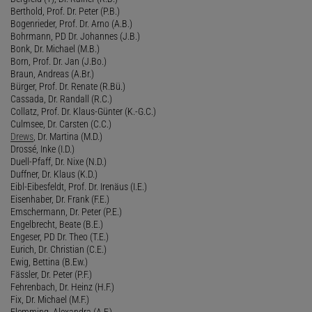
Berthold, Prof. Dr. Peter (P.B.)
Bogenrieder, Prof. Dr. Arno (A.B.)
Bohrmann, PD Dr. Johannes (J.B.)
Bonk, Dr. Michael (M.B.)
Born, Prof. Dr. Jan (J.Bo.)
Braun, Andreas (A.Br.)
Bürger, Prof. Dr. Renate (R.Bü.)
Cassada, Dr. Randall (R.C.)
Collatz, Prof. Dr. Klaus-Günter (K.-G.C.)
Culmsee, Dr. Carsten (C.C.)
Drews
, Dr. Martina (M.D.)
Drossé, Inke (I.D.)
Duell-Pfaff, Dr. Nixe (N.D.)
Duffner, Dr. Klaus (K.D.)
Eibl-Eibesfeldt, Prof. Dr. Irenäus (I.E.)
Eisenhaber, Dr. Frank (F.E.)
Emschermann, Dr. Peter (P.E.)
Engelbrecht, Beate (B.E.)
Engeser, PD Dr. Theo (T.E.)
Eurich, Dr. Christian (C.E.)
Ewig, Bettina (B.Ew.)
Fässler, Dr. Peter (P.F.)
Fehrenbach, Dr. Heinz (H.F.)
Fix, Dr. Michael (M.F.)
Flemming, Alexandra (A.F.)