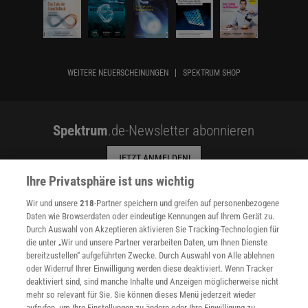
WEITERE NEUERSCHEINUNGEN
SPEKTRUM SHOP
Spektrum
.de-Newsletter abonnieren
JETZT ANMELDEN!
Ihre Privatsphäre ist uns wichtig
Sie können unsere Newsletter jederzeit wieder abbestellen. Infos zu unserem Umgang
mit Ihren personenbezogenen Daten finden Sie in unserer
Datenschutzerklärung
.
Wir und unsere
218
-Partner speichern und greifen auf personenbezogene
Daten wie Browserdaten oder eindeutige Kennungen auf Ihrem Gerät zu.
Durch Auswahl von Akzeptieren aktivieren Sie Tracking-Technologien für
die unter „Wir und unsere Partner verarbeiten Daten, um Ihnen Dienste
SERVICES
bereitzustellen“ aufgeführten Zwecke. Durch Auswahl von Alle ablehnen
Newsletter
oder Widerruf Ihrer Einwilligung werden diese deaktiviert. Wenn Tracker
Kontakt
deaktiviert sind, sind manche Inhalte und Anzeigen möglicherweise nicht
mehr so relevant für Sie. Sie können dieses Menü jederzeit wieder
Spektrum Shop
aufrufen, um Ihre Einstellungen zu ändern oder Ihre Einwilligung zu