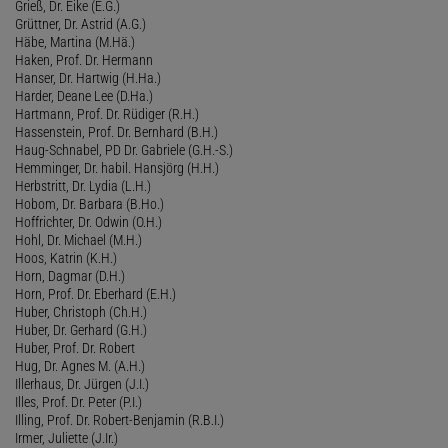
Grieß, Dr. Eike (E.G.)
Grüttner, Dr. Astrid (A.G.)
Häbe, Martina (M.Hä.)
Haken, Prof. Dr. Hermann
Hanser, Dr. Hartwig (H.Ha.)
Harder, Deane Lee (D.Ha.)
Hartmann, Prof. Dr. Rüdiger (R.H.)
Hassenstein, Prof. Dr. Bernhard (B.H.)
Haug-Schnabel, PD Dr. Gabriele (G.H.-S.)
Hemminger, Dr. habil. Hansjörg (H.H.)
Herbstritt, Dr. Lydia (L.H.)
Hobom, Dr. Barbara (B.Ho.)
Hoffrichter, Dr. Odwin (O.H.)
Hohl, Dr. Michael (M.H.)
Hoos, Katrin (K.H.)
Horn, Dagmar (D.H.)
Horn, Prof. Dr. Eberhard (E.H.)
Huber, Christoph (Ch.H.)
Huber, Dr. Gerhard (G.H.)
Huber, Prof. Dr. Robert
Hug, Dr. Agnes M. (A.H.)
Illerhaus, Dr. Jürgen (J.I.)
Illes, Prof. Dr. Peter (P.I.)
Illing, Prof. Dr. Robert-Benjamin (R.B.I.)
Irmer, Juliette (J.Ir.)