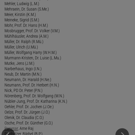
Mehler, Ludwig (L.M.)
Mehraein, Dr. Susan (S.Me.)
Meier, Kirstin (K.M.)
Meineke, Sigrid (S.M.)
Mohr, Prof. Dr. Hans (H.M.)
Mosbrugger, Prof. Dr. Volker (V.M.)
Mühlhäusler, Andrea (A.M.)
Müller, Dr. Ralph (R.Mü.)
Müller, Ulrich (U.Mü.)
Müller, Wolfgang Harry (W.H.M.)
Murmann-Kristen, Dr. Luise (L.Mu.)
Mutke, Jens (J.M.)
Narberhaus, Ingo (I.N.)
Neub, Dr. Martin (M.N.)
Neumann, Dr. Harald (H.Ne.)
Neumann, Prof. Dr. Herbert (H.N.)
Nick, PD Dr. Peter (P.N.)
Nörenberg, Prof. Dr. Wolfgang (W.N.)
Nübler-Jung, Prof. Dr. Katharina (K.N.)
Oehler, Prof. Dr. Jochen (J.Oe.)
Oelze, Prof. Dr. Jürgen (J.O.)
Olenik, Dr. Claudia (C.O.)
Osche, Prof. Dr. Günther (G.O.)
Panesar
, Arne Raj
Panholzer, Bärbel (B.P.)