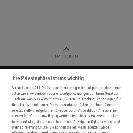
NACH OBEN
Für Sie im Spektrum-Shop und am Kiosk:
Ihre Privatsphäre ist uns wichtig
Wir und unsere
218
-Partner speichern und greifen auf personenbezogene
Daten wie Browserdaten oder eindeutige Kennungen auf Ihrem Gerät zu.
Durch Auswahl von Akzeptieren aktivieren Sie Tracking-Technologien für
die unter „Wir und unsere Partner verarbeiten Daten, um Ihnen Dienste
bereitzustellen“ aufgeführten Zwecke. Durch Auswahl von Alle ablehnen
oder Widerruf Ihrer Einwilligung werden diese deaktiviert. Wenn Tracker
deaktiviert sind, sind manche Inhalte und Anzeigen möglicherweise nicht
WEITERE NEUERSCHEINUNGEN
SPEKTRUM SHOP
mehr so relevant für Sie. Sie können dieses Menü jederzeit wieder
aufrufen, um Ihre Einstellungen zu ändern oder Ihre Einwilligung zu