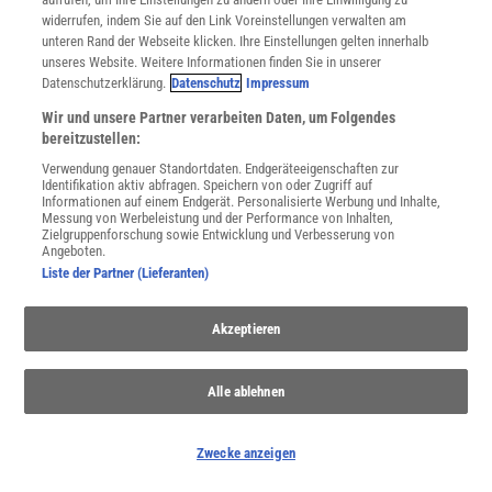
widerrufen, indem Sie auf den Link Voreinstellungen verwalten am
unteren Rand der Webseite klicken. Ihre Einstellungen gelten innerhalb
unseres Website. Weitere Informationen finden Sie in unserer
Spektrum
.de-Newsletter abonnieren
Datenschutzerklärung.
Datenschutz
Impressum
JETZT ANMELDEN!
Wir und unsere Partner verarbeiten Daten, um Folgendes
bereitzustellen:
Sie können unsere Newsletter jederzeit wieder abbestellen. Infos zu unserem Umgang
Verwendung genauer Standortdaten. Endgeräteeigenschaften zur
mit Ihren personenbezogenen Daten finden Sie in unserer
Datenschutzerklärung
.
Identifikation aktiv abfragen. Speichern von oder Zugriff auf
Informationen auf einem Endgerät. Personalisierte Werbung und Inhalte,
Messung von Werbeleistung und der Performance von Inhalten,
Zielgruppenforschung sowie Entwicklung und Verbesserung von
Angeboten.
SERVICES
Liste der Partner (Lieferanten)
Newsletter
Kontakt
Akzeptieren
Spektrum Shop
Im Handel kaufen
Presse
Alle ablehnen
Verträge kündigen
Widerruf
Zwecke anzeigen
INFO