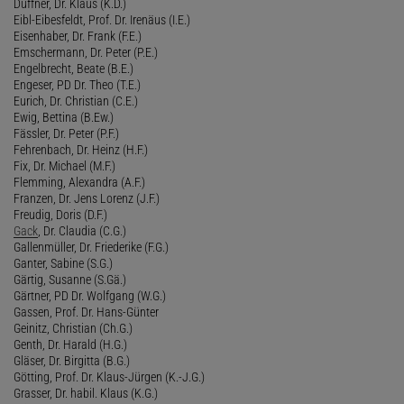
Duffner, Dr. Klaus (K.D.)
Eibl-Eibesfeldt, Prof. Dr. Irenäus (I.E.)
Eisenhaber, Dr. Frank (F.E.)
Emschermann, Dr. Peter (P.E.)
Engelbrecht, Beate (B.E.)
Engeser, PD Dr. Theo (T.E.)
Eurich, Dr. Christian (C.E.)
Ewig, Bettina (B.Ew.)
Fässler, Dr. Peter (P.F.)
Fehrenbach, Dr. Heinz (H.F.)
Fix, Dr. Michael (M.F.)
Flemming, Alexandra (A.F.)
Franzen, Dr. Jens Lorenz (J.F.)
Freudig, Doris (D.F.)
Gack
, Dr. Claudia (C.G.)
Gallenmüller, Dr. Friederike (F.G.)
Ganter, Sabine (S.G.)
Gärtig, Susanne (S.Gä.)
Gärtner, PD Dr. Wolfgang (W.G.)
Gassen, Prof. Dr. Hans-Günter
Geinitz, Christian (Ch.G.)
Genth, Dr. Harald (H.G.)
Gläser, Dr. Birgitta (B.G.)
Götting, Prof. Dr. Klaus-Jürgen (K.-J.G.)
Grasser, Dr. habil. Klaus (K.G.)