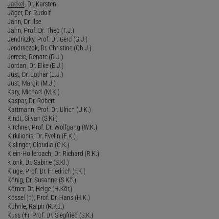
Jaekel
, Dr. Karsten
Jäger, Dr. Rudolf
Jahn, Dr. Ilse
Jahn, Prof. Dr. Theo (T.J.)
Jendritzky, Prof. Dr. Gerd (G.J.)
Jendrsczok, Dr. Christine (Ch.J.)
Jerecic, Renate (R.J.)
Jordan, Dr. Elke (E.J.)
Just, Dr. Lothar (L.J.)
Just, Margit (M.J.)
Kary, Michael (M.K.)
Kaspar, Dr. Robert
Kattmann, Prof. Dr. Ulrich (U.K.)
Kindt, Silvan (S.Ki.)
Kirchner, Prof. Dr. Wolfgang (W.K.)
Kirkilionis, Dr. Evelin (E.K.)
Kislinger, Claudia (C.K.)
Klein-Hollerbach, Dr. Richard (R.K.)
Klonk, Dr. Sabine (S.Kl.)
Kluge, Prof. Dr. Friedrich (F.K.)
König, Dr. Susanne (S.Kö.)
Körner, Dr. Helge (H.Kör.)
Kössel (†), Prof. Dr. Hans (H.K.)
Kühnle, Ralph (R.Kü.)
Kuss (†), Prof. Dr. Siegfried (S.K.)