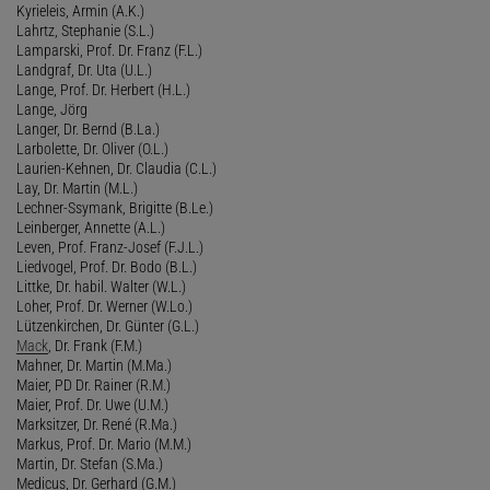
Kyrieleis, Armin (A.K.)
Lahrtz, Stephanie (S.L.)
Lamparski, Prof. Dr. Franz (F.L.)
Landgraf, Dr. Uta (U.L.)
Lange, Prof. Dr. Herbert (H.L.)
Lange, Jörg
Langer, Dr. Bernd (B.La.)
Larbolette, Dr. Oliver (O.L.)
Laurien-Kehnen, Dr. Claudia (C.L.)
Lay, Dr. Martin (M.L.)
Lechner-Ssymank, Brigitte (B.Le.)
Leinberger, Annette (A.L.)
Leven, Prof. Franz-Josef (F.J.L.)
Liedvogel, Prof. Dr. Bodo (B.L.)
Littke, Dr. habil. Walter (W.L.)
Loher, Prof. Dr. Werner (W.Lo.)
Lützenkirchen, Dr. Günter (G.L.)
Mack
, Dr. Frank (F.M.)
Mahner, Dr. Martin (M.Ma.)
Maier, PD Dr. Rainer (R.M.)
Maier, Prof. Dr. Uwe (U.M.)
Marksitzer, Dr. René (R.Ma.)
Markus, Prof. Dr. Mario (M.M.)
Martin, Dr. Stefan (S.Ma.)
Medicus, Dr. Gerhard (G.M.)