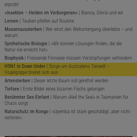
erprobt
»Insekten – Helden im Verborgenen«
| Bianca, Gloria und wir
Lernen
| Tauben pfeifen auf Routine
Massenaussterben
| Wer einst den Weltuntergang überlebte – und
warum
Synthetische Biologie
| »Wir können Lösungen finden, die die
Natur nie erreicht hat«
Biophysik
| Fressende Finnwale müssen Verstopfungen verhindern
H5N1 in Down Under
| Sorge um Australiens Tierwelt –
Vogelgrippe breitet sich aus
Artensterben
| Dieser letzte Baum soll gerettet werden
Tiefsee
| Erste Bilder eines bizarren Fischs gelungen
Berühmter See-Elefant
| Warum »Neil the Seal« in Tasmanien für
Chaos sorgt
Naturschutz im Kongo
| »Upemba ist stark geschädigt, aber nicht
verloren«