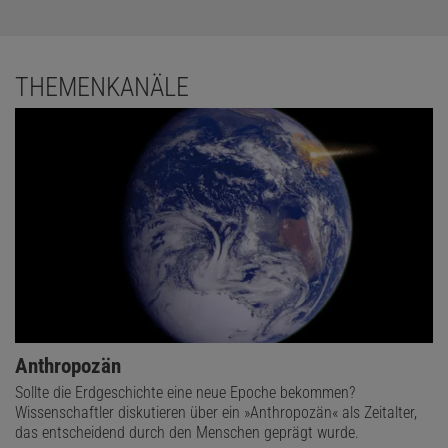
THEMENKANÄLE
Anthropozän
Sollte die Erdgeschichte eine neue Epoche bekommen?
Wissenschaftler diskutieren über ein »Anthropozän« als Zeitalter,
das entscheidend durch den Menschen geprägt wurde.