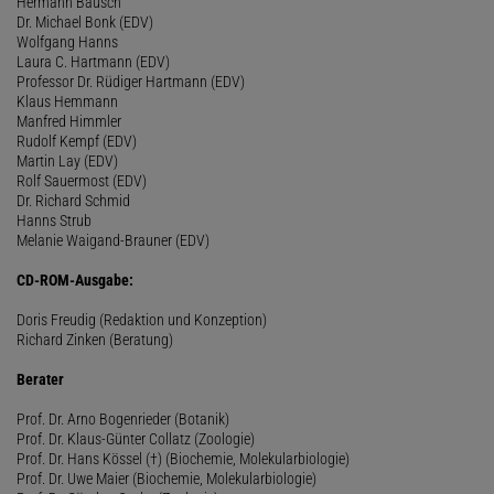
Hermann Bausch
Dr. Michael Bonk (EDV)
Wolfgang Hanns
Laura C. Hartmann (EDV)
Professor Dr. Rüdiger Hartmann (EDV)
Klaus Hemmann
Manfred Himmler
Rudolf Kempf (EDV)
Martin Lay (EDV)
Rolf Sauermost (EDV)
Dr. Richard Schmid
Hanns Strub
Melanie Waigand-Brauner (EDV)
CD-ROM-Ausgabe:
Doris Freudig (Redaktion und Konzeption)
Richard Zinken (Beratung)
Berater
Prof. Dr. Arno Bogenrieder (Botanik)
Prof. Dr. Klaus-Günter Collatz (Zoologie)
Prof. Dr. Hans Kössel (†) (Biochemie, Molekularbiologie)
Prof. Dr. Uwe Maier (Biochemie, Molekularbiologie)