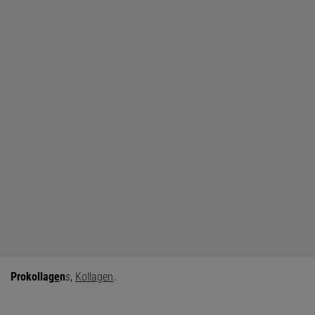
Prokollag
e
n
s
,
Kollagen
.