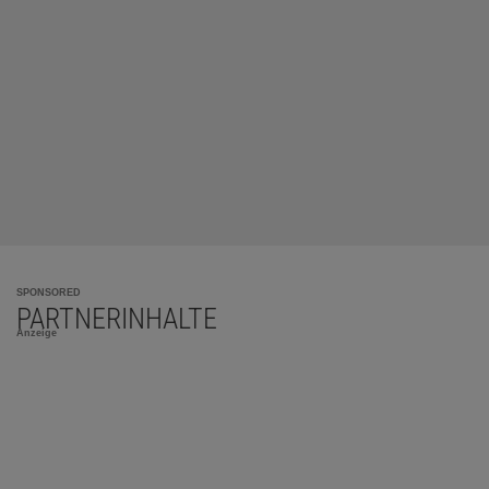
SPONSORED
PARTNERINHALTE
Anzeige