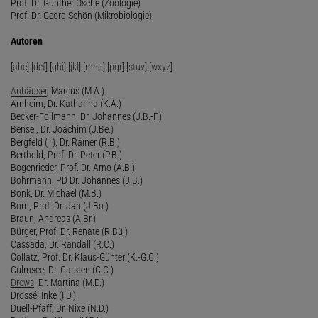
Prof. Dr. Günther Osche (Zoologie)
Prof. Dr. Georg Schön (Mikrobiologie)
Autoren
[
abc
] [
def
] [
ghi
] [
jkl
] [
mno
] [
pqr
] [
stuv
] [
wxyz
]
Anhäuser
, Marcus (M.A.)
Arnheim, Dr. Katharina (K.A.)
Becker-Follmann, Dr. Johannes (J.B.-F.)
Bensel, Dr. Joachim (J.Be.)
Bergfeld (†), Dr. Rainer (R.B.)
Berthold, Prof. Dr. Peter (P.B.)
Bogenrieder, Prof. Dr. Arno (A.B.)
Bohrmann, PD Dr. Johannes (J.B.)
Bonk, Dr. Michael (M.B.)
Born, Prof. Dr. Jan (J.Bo.)
Braun, Andreas (A.Br.)
Bürger, Prof. Dr. Renate (R.Bü.)
Cassada, Dr. Randall (R.C.)
Collatz, Prof. Dr. Klaus-Günter (K.-G.C.)
Culmsee, Dr. Carsten (C.C.)
Drews
, Dr. Martina (M.D.)
Drossé, Inke (I.D.)
Duell-Pfaff, Dr. Nixe (N.D.)