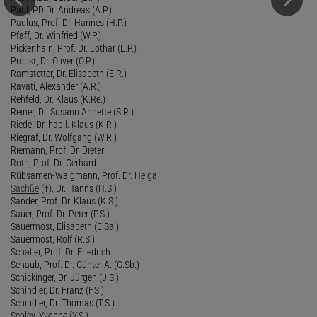
Paul, PD Dr. Andreas (A.P.)
Paulus, Prof. Dr. Hannes (H.P.)
Pfaff, Dr. Winfried (W.P.)
Pickenhain, Prof. Dr. Lothar (L.P.)
Probst, Dr. Oliver (O.P.)
Ramstetter, Dr. Elisabeth (E.R.)
Ravati, Alexander (A.R.)
Rehfeld, Dr. Klaus (K.Re.)
Reiner, Dr. Susann Annette (S.R.)
Riede, Dr. habil. Klaus (K.R.)
Riegraf, Dr. Wolfgang (W.R.)
Riemann, Prof. Dr. Dieter
Roth, Prof. Dr. Gerhard
Rübsamen-Waigmann, Prof. Dr. Helga
Sachße
(†), Dr. Hanns (H.S.)
Sander, Prof. Dr. Klaus (K.S.)
Sauer, Prof. Dr. Peter (P.S.)
Sauermost, Elisabeth (E.Sa.)
Sauermost, Rolf (R.S.)
Schaller, Prof. Dr. Friedrich
Schaub, Prof. Dr. Günter A. (G.Sb.)
Schickinger, Dr. Jürgen (J.S.)
Schindler, Dr. Franz (F.S.)
Schindler, Dr. Thomas (T.S.)
Schley, Yvonne (Y.S.)