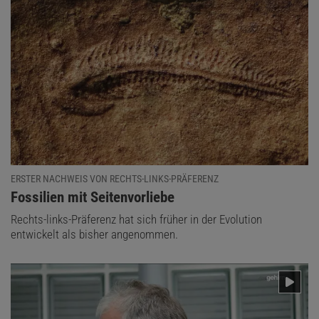
ERSTER NACHWEIS VON RECHTS-LINKS-PRÄFERENZ
:
Fossilien mit Seitenvorliebe
Rechts-links-Präferenz hat sich früher in der Evolution
entwickelt als bisher angenommen.