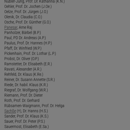
Nübler-Jung, Prof. Dr. Katharina (K.N.)
Oehler, Prof. Dr. Jochen (J.Oe.)
Oelze, Prof. Dr. Jürgen (J.O.)
Olenik, Dr. Claudia (C.O.)
Osche, Prof. Dr. Günther (G.O.)
Panesar
, Arne Raj
Panholzer, Bärbel (B.P.)
Paul, PD Dr. Andreas (A.P.)
Paulus, Prof. Dr. Hannes (H.P.)
Pfaff, Dr. Winfried (W.P.)
Pickenhain, Prof. Dr. Lothar (L.P.)
Probst, Dr. Oliver (O.P.)
Ramstetter, Dr. Elisabeth (E.R.)
Ravati, Alexander (A.R.)
Rehfeld, Dr. Klaus (K.Re.)
Reiner, Dr. Susann Annette (S.R.)
Riede, Dr. habil. Klaus (K.R.)
Riegraf, Dr. Wolfgang (W.R.)
Riemann, Prof. Dr. Dieter
Roth, Prof. Dr. Gerhard
Rübsamen-Waigmann, Prof. Dr. Helga
Sachße
(†), Dr. Hanns (H.S.)
Sander, Prof. Dr. Klaus (K.S.)
Sauer, Prof. Dr. Peter (P.S.)
Sauermost, Elisabeth (E.Sa.)