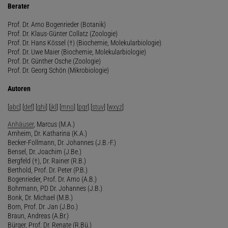
Berater
Prof. Dr. Arno Bogenrieder (Botanik)
Prof. Dr. Klaus-Günter Collatz (Zoologie)
Prof. Dr. Hans Kössel (†) (Biochemie, Molekularbiologie)
Prof. Dr. Uwe Maier (Biochemie, Molekularbiologie)
Prof. Dr. Günther Osche (Zoologie)
Prof. Dr. Georg Schön (Mikrobiologie)
Autoren
[
abc
] [
def
] [
ghi
] [
jkl
] [
mno
] [
pqr
] [
stuv
] [
wxyz
]
Anhäuser
, Marcus (M.A.)
Arnheim, Dr. Katharina (K.A.)
Becker-Follmann, Dr. Johannes (J.B.-F.)
Bensel, Dr. Joachim (J.Be.)
Bergfeld (†), Dr. Rainer (R.B.)
Berthold, Prof. Dr. Peter (P.B.)
Bogenrieder, Prof. Dr. Arno (A.B.)
Bohrmann, PD Dr. Johannes (J.B.)
Bonk, Dr. Michael (M.B.)
Born, Prof. Dr. Jan (J.Bo.)
Braun, Andreas (A.Br.)
Bürger, Prof. Dr. Renate (R.Bü.)