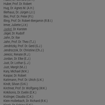
Huber, Prof. Dr. Robert
Hug, Dr. Agnes M. (A.H.)
Illerhaus, Dr. Jürgen (J.I.)
Illes, Prof. Dr. Peter (P.I.)
Illing, Prof. Dr. Robert-Benjamin (R.B.I.)
Irmer, Juliette (J.Ir.)
Jaekel
, Dr. Karsten
Jäger, Dr. Rudolf
Jahn, Dr. Ilse
Jahn, Prof. Dr. Theo (T.J.)
Jendritzky, Prof. Dr. Gerd (G.J.)
Jendrsczok, Dr. Christine (Ch.J.)
Jerecic, Renate (R.J.)
Jordan, Dr. Elke (E.J.)
Just, Dr. Lothar (L.J.)
Just, Margit (M.J.)
Kary, Michael (M.K.)
Kaspar, Dr. Robert
Kattmann, Prof. Dr. Ulrich (U.K.)
Kindt, Silvan (S.Ki.)
Kirchner, Prof. Dr. Wolfgang (W.K.)
Kirkilionis, Dr. Evelin (E.K.)
Kislinger, Claudia (C.K.)
Klein-Hollerbach, Dr. Richard (R.K.)
Klonk, Dr. Sabine (S.Kl.)