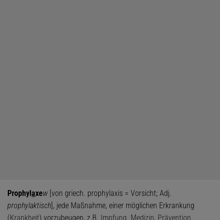
Prophyl
a
xe
w
[von griech. prophylaxis = Vorsicht; Adj.
prophylaktisch
], jede Maßnahme, einer möglichen Erkrankung
(
Krankheit
) vorzubeugen, z.B.
Impfung
.
Medizin
,
Prävention
.