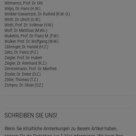
Wilmanns, Prof. Dr. Otti
Wilps, Dr. Hans (H.W.)
Winkler-Oswatitsch, Dr. Ruthild (R.W.-O.)
Wirth, Dr. Ulrich (U.W.)
Wirth, Prof. Dr. Volkmar (V.W.)
Wolf, Dr. Matthias (M.Wo.)
Wuketits, Prof. Dr. Franz M. (F.W.)
Wülker, Prof. Dr. Wolfgang (W.W.)
Zähringer, Dr. Harald (H.Z.)
Zeltz, Dr. Patric (P.Z.)
Ziegler, Prof. Dr. Hubert
Ziegler, Dr. Reinhard (R.Z.)
Zimmermann, Prof. Dr. Manfred
Zissler, Dr. Dieter (D.Z.)
Zöller, Thomas (T.Z.)
Zompro, Dr. Oliver (O.Z.)
SCHREIBEN SIE UNS!
Wenn Sie inhaltliche Anmerkungen zu diesem Artikel haben,