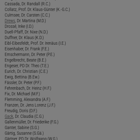
Cassada, Dr. Randall (R.C.)
Collatz, Prof. Dr. Klaus-Günter (K.-G.C.)
Culmsee, Dr. Carsten (C.C.)
Drews
, Dr. Martina (M.D.)
Drossé, Inke (I.D.)
Duell-Pfaff, Dr. Nixe (N.D.)
Duffner, Dr. Klaus (K.D.)
Eibl-Eibesfeldt, Prof. Dr. Irenäus (I.E.)
Eisenhaber, Dr. Frank (F.E.)
Emschermann, Dr. Peter (P.E.)
Engelbrecht, Beate (B.E.)
Engeser, PD Dr. Theo (T.E.)
Eurich, Dr. Christian (C.E.)
Ewig, Bettina (B.Ew.)
Fässler, Dr. Peter (P.F.)
Fehrenbach, Dr. Heinz (H.F.)
Fix, Dr. Michael (M.F.)
Flemming, Alexandra (A.F.)
Franzen, Dr. Jens Lorenz (J.F.)
Freudig, Doris (D.F.)
Gack
, Dr. Claudia (C.G.)
Gallenmüller, Dr. Friederike (F.G.)
Ganter, Sabine (S.G.)
Gärtig, Susanne (S.Gä.)
Gärtner, PD Dr. Wolfgang (W.G.)