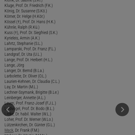
Kluge, Prof. Dr. Friedrich (F.K.)
König, Dr. Susanne (S.Kö.)
Körner, Dr. Helge (H.Kör.)
Kössel (†), Prof. Dr. Hans (H.K.)
Kühnle, Ralph (R.Kü.)
Kuss (†), Prof. Dr. Siegfried (S.K.)
Kyrieleis, Armin (A.K.)
Lahrtz, Stephanie (S.L.)
Lamparski, Prof. Dr. Franz (F.L.)
Landgraf, Dr. Uta (U.L.)
Lange, Prof. Dr. Herbert (H.L.)
Lange, Jörg
Langer, Dr. Bernd (B.La.)
Larbolette, Dr. Oliver (O.L.)
Laurien-Kehnen, Dr. Claudia (C.L.)
Lay, Dr. Martin (M.L.)
Lechner-Ssymank, Brigitte (B.Le.)
Leinberger, Annette (A.L.)
Leven, Prof. Franz-Josef (F.J.L.)
Liedvogel, Prof. Dr. Bodo (B.L.)
Littke, Dr. habil. Walter (W.L.)
Loher, Prof. Dr. Werner (W.Lo.)
Lützenkirchen, Dr. Günter (G.L.)
Mack
, Dr. Frank (F.M.)