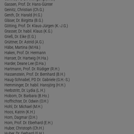
Gassen, Prof. Dr. Hans-Günter
Geinitz, Christian (Ch.G.)
Genth, Dr. Harald (H.G.)
Gläser, Dr. Birgitta (B.G.)
Götting, Prof. Dr. Klaus-Jürgen (K.-J.G.)
Grasser, Dr. habil. Klaus (K.G.)
Grieß, Dr. Eike (E.G.)
Grüttner, Dr. Astrid (A.G.)
Häbe, Martina (M.Hä.)
Haken, Prof. Dr. Hermann
Hanser, Dr. Hartwig (H.Ha.)
Harder, Deane Lee (D.Ha.)
Hartmann, Prof. Dr. Rüdiger (R.H.)
Hassenstein, Prof. Dr. Bernhard (B.H.)
Haug-Schnabel, PD Dr. Gabriele (G.H.-S.)
Hemminger, Dr. habil. Hansjörg (H.H.)
Herbstritt, Dr. Lydia (L.H.)
Hobom, Dr. Barbara (B.Ho.)
Hoffrichter, Dr. Odwin (O.H.)
Hohl, Dr. Michael (M.H.)
Hoos, Katrin (K.H.)
Horn, Dagmar (D.H.)
Horn, Prof. Dr. Eberhard (E.H.)
Huber, Christoph (Ch.H.)
Huber, Dr. Gerhard (G.H.)