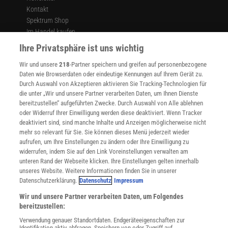
Kontakt
Spektrum Shop
Im Handel kaufen
Presse
Ihre Privatsphäre ist uns wichtig
Verträge kündigen
Wir und unsere
218
-Partner speichern und greifen auf personenbezogene
Widerruf
Daten wie Browserdaten oder eindeutige Kennungen auf Ihrem Gerät zu.
INFO
Durch Auswahl von Akzeptieren aktivieren Sie Tracking-Technologien für
Mediadaten
die unter „Wir und unsere Partner verarbeiten Daten, um Ihnen Dienste
bereitzustellen“ aufgeführten Zwecke. Durch Auswahl von Alle ablehnen
Datenschutz
oder Widerruf Ihrer Einwilligung werden diese deaktiviert. Wenn Tracker
Nutzungsbedingungen
deaktiviert sind, sind manche Inhalte und Anzeigen möglicherweise nicht
Cookie-Einstellungen
mehr so relevant für Sie. Sie können dieses Menü jederzeit wieder
Utiq verwalten
aufrufen, um Ihre Einstellungen zu ändern oder Ihre Einwilligung zu
Nutzungsbasierte Onlinewerbung
widerrufen, indem Sie auf den Link Voreinstellungen verwalten am
Alle Artikel
unteren Rand der Webseite klicken. Ihre Einstellungen gelten innerhalb
unseres Website. Weitere Informationen finden Sie in unserer
Impressum
Datenschutzerklärung.
Datenschutz
Impressum
WEITERE ANGEBOTE
Wir und unsere Partner verarbeiten Daten, um Folgendes
Angebote für Schulen
bereitzustellen:
Angebote für Institutionen
Verwendung genauer Standortdaten. Endgeräteeigenschaften zur
Sprachen lernen mit Gymglish
Identifikation aktiv abfragen. Speichern von oder Zugriff auf