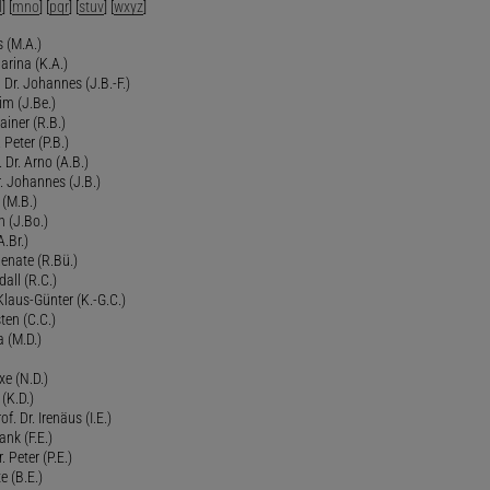
l
] [
mno
] [
pqr
] [
stuv
] [
wxyz
]
 (M.A.)
arina (K.A.)
Dr. Johannes (J.B.-F.)
im (J.Be.)
Rainer (R.B.)
 Peter (P.B.)
 Dr. Arno (A.B.)
 Johannes (J.B.)
 (M.B.)
n (J.Bo.)
.Br.)
Renate (R.Bü.)
all (R.C.)
 Klaus-Günter (K.-G.C.)
ten (C.C.)
a (M.D.)
xe (N.D.)
 (K.D.)
of. Dr. Irenäus (I.E.)
ank (F.E.)
Peter (P.E.)
e (B.E.)