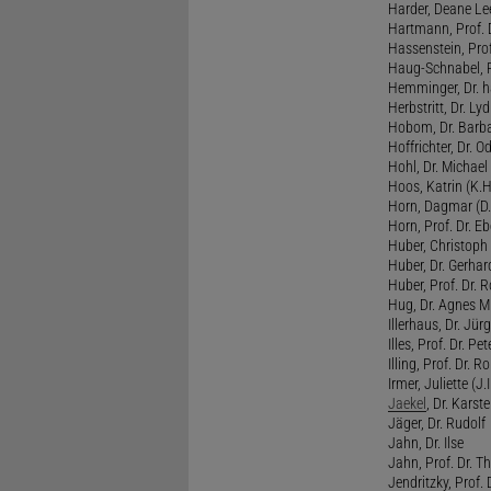
Harder, Deane Lee
Hartmann, Prof. D
Hassenstein, Prof
Haug-Schnabel, PD
Hemminger, Dr. ha
Herbstritt, Dr. Lyd
Hobom, Dr. Barba
Hoffrichter, Dr. O
Hohl, Dr. Michael
Hoos, Katrin (K.H
Horn, Dagmar (D.
Horn, Prof. Dr. Eb
Huber, Christoph 
Huber, Dr. Gerhar
Huber, Prof. Dr. R
Hug, Dr. Agnes M.
Illerhaus, Dr. Jürg
Illes, Prof. Dr. Pete
Illing, Prof. Dr. 
Irmer, Juliette (J.Ir
Jaekel
, Dr. Karst
Jäger, Dr. Rudolf
Jahn, Dr. Ilse
Jahn, Prof. Dr. Th
Jendritzky, Prof. 