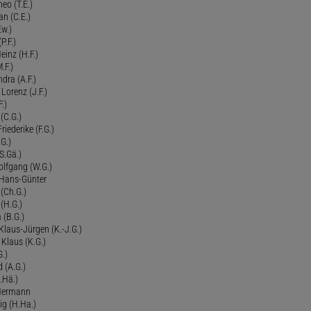
eo (T.E.)
an (C.E.)
Ew.)
P.F.)
einz (H.F.)
.F.)
dra (A.F.)
Lorenz (J.F.)
.)
 (C.G.)
riederike (F.G.)
G.)
S.Gä.)
olfgang (W.G.)
. Hans-Günter
 (Ch.G.)
 (H.G.)
a (B.G.)
 Klaus-Jürgen (K.-J.G.)
. Klaus (K.G.)
G.)
d (A.G.)
.Hä.)
 Hermann
ig (H.Ha.)