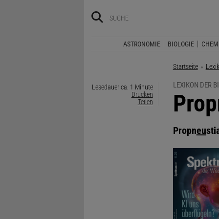
ASTRONOMIE
BIOLOGIE
CHEM
Startseite
Lexi
LEXIKON DER B
Lesedauer ca. 1 Minute
:
Prop
Drucken
Teilen
Propn
eu
sti