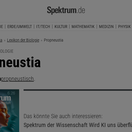
IE
ERDE/UMWELT
IT/TECH
KULTUR
MATHEMATIK
MEDIZIN
PHYSIK
ka
Lexikon der Biologie
Aktuelle Seite:
Propneustia
IOLOGIE
neustia
a
propneustisch
.
Das könnte Sie auch interessieren:
Spektrum der Wissenschaft
Wird KI uns überfl