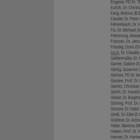
Engeser, PD Dr. Th
Eurich, Dr. Christi
Ewig, Bettina (B.
Fässler, Dr. Peter (
Fehrenbach, Dr. H
Fix, Dr. Michael (M
Flemming, Alexan
Franzen, Dr. Jens 
Freudig, Doris (D.F
Gack
, Dr. Claudia
Gallenmüller, Dr. F
Ganter, Sabine (S.
Gärtig, Susanne (
Gärtner, PD Dr. W
Gassen, Prof. Dr
Geinitz, Christian
Genth, Dr. Harald
Gläser, Dr. Birgitt
Götting, Prof. Dr.
Grasser, Dr. habil
Grieß, Dr. Eike (E.
Grüttner, Dr. Astri
Häbe, Martina (M
Haken, Prof. Dr.
Hanser, Dr. Hartw