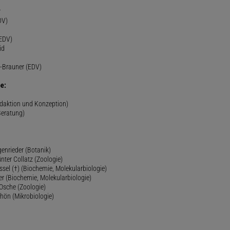
r
DV)
(EDV)
id
-Brauner (EDV)
e:
edaktion und Konzeption)
Beratung)
genrieder (Botanik)
ünter Collatz (Zoologie)
ssel (†) (Biochemie, Molekularbiologie)
er (Biochemie, Molekularbiologie)
 Osche (Zoologie)
chön (Mikrobiologie)