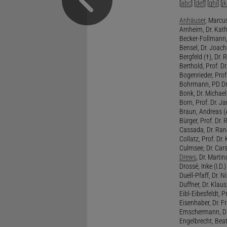
[
abc
] [
def
] [
ghi
] [
jk
Anhäuser
, Marcus
Arnheim, Dr. Kath
Becker-Follmann, 
Bensel, Dr. Joach
Bergfeld (†), Dr. 
Berthold, Prof. Dr.
Bogenrieder, Prof.
Bohrmann, PD Dr.
Bonk, Dr. Michael
Born, Prof. Dr. Ja
Braun, Andreas (A
Bürger, Prof. Dr. 
Cassada, Dr. Rand
Collatz, Prof. Dr.
Culmsee, Dr. Cars
Drews
, Dr. Martin
Drossé, Inke (I.D.)
Duell-Pfaff, Dr. Ni
Duffner, Dr. Klaus
Eibl-Eibesfeldt, Pr
Eisenhaber, Dr. Fr
Emschermann, Dr. 
Engelbrecht, Beat