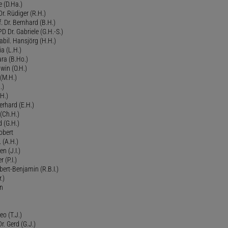
 (D.Ha.)
r. Rüdiger (R.H.)
. Dr. Bernhard (B.H.)
 Dr. Gabriele (G.H.-S.)
bil. Hansjörg (H.H.)
ia (L.H.)
ra (B.Ho.)
dwin (O.H.)
 (M.H.)
.)
H.)
erhard (E.H.)
(Ch.H.)
d (G.H.)
obert
 (A.H.)
en (J.I.)
r (P.I.)
Robert-Benjamin (R.B.I.)
.)
en
eo (T.J.)
Dr. Gerd (G.J.)