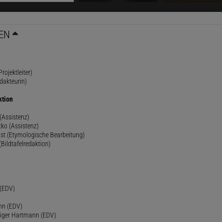
EN
rojektleiter)
dakteurin)
ktion
(Assistenz)
ko (Assistenz)
st (Etymologische Bearbeitung)
(Bildtafelredaktion)
h
 (EDV)
nn (EDV)
diger Hartmann (EDV)