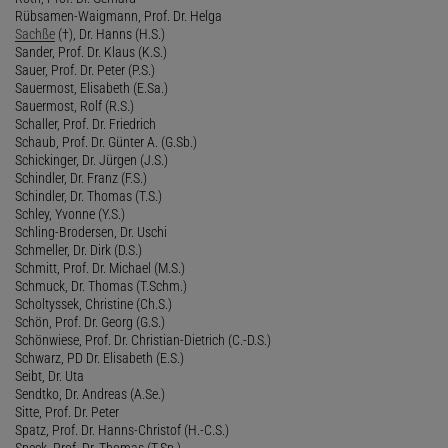
Rübsamen-Waigmann, Prof. Dr. Helga
Sachße
(†), Dr. Hanns (H.S.)
Sander, Prof. Dr. Klaus (K.S.)
Sauer, Prof. Dr. Peter (P.S.)
Sauermost, Elisabeth (E.Sa.)
Sauermost, Rolf (R.S.)
Schaller, Prof. Dr. Friedrich
Schaub, Prof. Dr. Günter A. (G.Sb.)
Schickinger, Dr. Jürgen (J.S.)
Schindler, Dr. Franz (F.S.)
Schindler, Dr. Thomas (T.S.)
Schley, Yvonne (Y.S.)
Schling-Brodersen, Dr. Uschi
Schmeller, Dr. Dirk (D.S.)
Schmitt, Prof. Dr. Michael (M.S.)
Schmuck, Dr. Thomas (T.Schm.)
Scholtyssek, Christine (Ch.S.)
Schön, Prof. Dr. Georg (G.S.)
Schönwiese, Prof. Dr. Christian-Dietrich (C.-D.S.)
Schwarz, PD Dr. Elisabeth (E.S.)
Seibt, Dr. Uta
Sendtko, Dr. Andreas (A.Se.)
Sitte, Prof. Dr. Peter
Spatz, Prof. Dr. Hanns-Christof (H.-C.S.)
Speck, Prof. Dr. Thomas (T.Sp.)