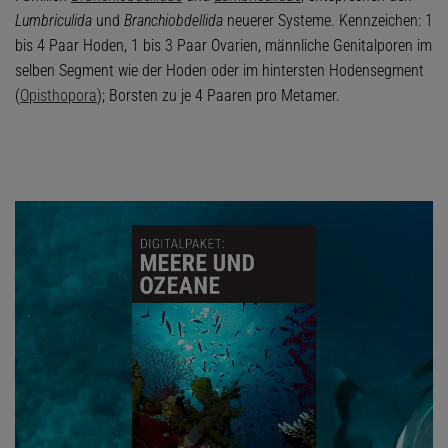
Lumbriculida
und
Branchiobdellida
neuerer Systeme. Kennzeichen: 1
bis 4 Paar Hoden, 1 bis 3 Paar Ovarien, männliche Genitalporen im
selben Segment wie der Hoden oder im hintersten Hodensegment
(
Opisthopora
); Borsten zu je 4 Paaren pro Metamer.