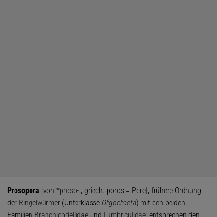
Pros
o
pora
[von
*proso-
, griech. poros = Pore], frühere Ordnung
der
Ringelwürmer
(Unterklasse
Oligochaeta
) mit den beiden
Familien
Branchiobdellidae
und
Lumbriculidae
; entsprechen den