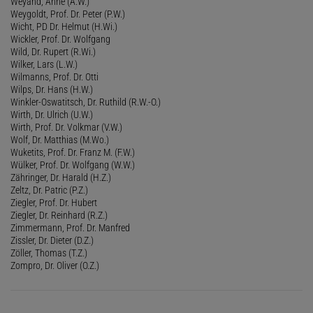
Weyand, Anne (A.W.)
Weygoldt, Prof. Dr. Peter (P.W.)
Wicht, PD Dr. Helmut (H.Wi.)
Wickler, Prof. Dr. Wolfgang
Wild, Dr. Rupert (R.Wi.)
Wilker, Lars (L.W.)
Wilmanns, Prof. Dr. Otti
Wilps, Dr. Hans (H.W.)
Winkler-Oswatitsch, Dr. Ruthild (R.W.-O.)
Wirth, Dr. Ulrich (U.W.)
Wirth, Prof. Dr. Volkmar (V.W.)
Wolf, Dr. Matthias (M.Wo.)
Wuketits, Prof. Dr. Franz M. (F.W.)
Wülker, Prof. Dr. Wolfgang (W.W.)
Zähringer, Dr. Harald (H.Z.)
Zeltz, Dr. Patric (P.Z.)
Ziegler, Prof. Dr. Hubert
Ziegler, Dr. Reinhard (R.Z.)
Zimmermann, Prof. Dr. Manfred
Zissler, Dr. Dieter (D.Z.)
Zöller, Thomas (T.Z.)
Zompro, Dr. Oliver (O.Z.)