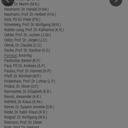
Neub, Dr. Martin (M.N.)
Neumann, Dr. Harald (H.Ne.)
Neumann, Prof. Dr. Herbert (H.N.)
Nick, PD Dr. Peter (P.N.)
Nörenberg, Prof. Dr. Wolfgang (W.N.)
Nübler-Jung, Prof. Dr. Katharina (K.N.)
Oehler, Prof. Dr. Jochen (J.Oe.)
Oelze, Prof. Dr. Jürgen (J.O.)
Olenik, Dr. Claudia (C.O.)
Osche, Prof. Dr. Günther (G.O.)
Panesar
, Arne Raj
Panholzer, Bärbel (B.P.)
Paul, PD Dr. Andreas (A.P.)
Paulus, Prof. Dr. Hannes (H.P.)
Pfaff, Dr. Winfried (W.P.)
Pickenhain, Prof. Dr. Lothar (L.P.)
Probst, Dr. Oliver (O.P.)
Ramstetter, Dr. Elisabeth (E.R.)
Ravati, Alexander (A.R.)
Rehfeld, Dr. Klaus (K.Re.)
Reiner, Dr. Susann Annette (S.R.)
Riede, Dr. habil. Klaus (K.R.)
Riegraf, Dr. Wolfgang (W.R.)
Riemann, Prof. Dr. Dieter
Roth, Prof. Dr. Gerhard