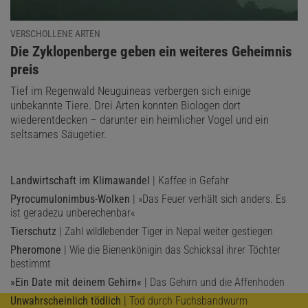
VERSCHOLLENE ARTEN
:
Die Zyklopenberge geben ein weiteres Geheimnis
preis
Tief im Regenwald Neuguineas verbergen sich einige
unbekannte Tiere. Drei Arten konnten Biologen dort
wiederentdecken – darunter ein heimlicher Vogel und ein
seltsames Säugetier.
Landwirtschaft im Klimawandel
| Kaffee in Gefahr
Pyrocumulonimbus-Wolken
| »Das Feuer verhält sich anders. Es
ist geradezu unberechenbar«
Tierschutz
| Zahl wildlebender Tiger in Nepal weiter gestiegen
Pheromone
| Wie die Bienenkönigin das Schicksal ihrer Töchter
bestimmt
»Ein Date mit deinem Gehirn«
| Das Gehirn und die Affenhoden
Unwahrscheinlich tödlich
| Tod durch Fuchsbandwurm