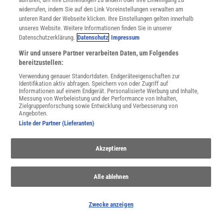
widerrufen, indem Sie auf den Link Voreinstellungen verwalten am
unteren Rand der Webseite klicken. Ihre Einstellungen gelten innerhalb
unseres Website. Weitere Informationen finden Sie in unserer
Datenschutzerklärung.
Datenschutz
Impressum
Wir und unsere Partner verarbeiten Daten, um Folgendes
bereitzustellen:
WEITERE NEUERSCHEINUNGEN
SPEKTRUM SHOP
Verwendung genauer Standortdaten. Endgeräteeigenschaften zur
Identifikation aktiv abfragen. Speichern von oder Zugriff auf
Informationen auf einem Endgerät. Personalisierte Werbung und Inhalte,
Messung von Werbeleistung und der Performance von Inhalten,
Zielgruppenforschung sowie Entwicklung und Verbesserung von
Spektrum
.de-Newsletter abonnieren
Angeboten.
Liste der Partner (Lieferanten)
JETZT ANMELDEN!
Akzeptieren
Sie können unsere Newsletter jederzeit wieder abbestellen. Infos zu unserem Umgang
mit Ihren personenbezogenen Daten finden Sie in unserer
Datenschutzerklärung
.
Alle ablehnen
SERVICES
Zwecke anzeigen
Newsletter
Kontakt