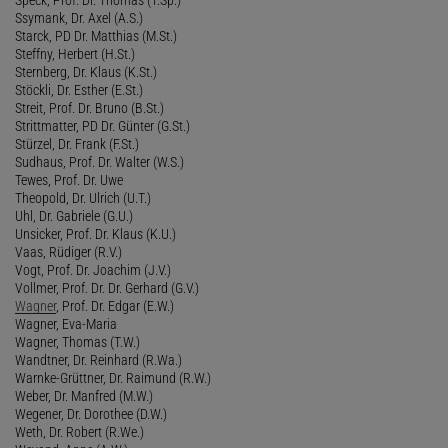
Ssymank, Dr. Axel (A.S.)
Starck, PD Dr. Matthias (M.St.)
Steffny, Herbert (H.St.)
Sternberg, Dr. Klaus (K.St.)
Stöckli, Dr. Esther (E.St.)
Streit, Prof. Dr. Bruno (B.St.)
Strittmatter, PD Dr. Günter (G.St.)
Stürzel, Dr. Frank (F.St.)
Sudhaus, Prof. Dr. Walter (W.S.)
Tewes, Prof. Dr. Uwe
Theopold, Dr. Ulrich (U.T.)
Uhl, Dr. Gabriele (G.U.)
Unsicker, Prof. Dr. Klaus (K.U.)
Vaas, Rüdiger (R.V.)
Vogt, Prof. Dr. Joachim (J.V.)
Vollmer, Prof. Dr. Dr. Gerhard (G.V.)
Wagner
, Prof. Dr. Edgar (E.W.)
Wagner, Eva-Maria
Wagner, Thomas (T.W.)
Wandtner, Dr. Reinhard (R.Wa.)
Warnke-Grüttner, Dr. Raimund (R.W.)
Weber, Dr. Manfred (M.W.)
Wegener, Dr. Dorothee (D.W.)
Weth, Dr. Robert (R.We.)