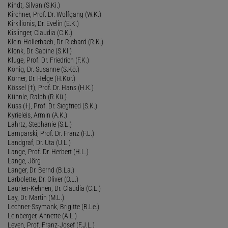
Kindt, Silvan (S.Ki.)
Kirchner, Prof. Dr. Wolfgang (W.K.)
Kirkilionis, Dr. Evelin (E.K.)
Kislinger, Claudia (C.K.)
Klein-Hollerbach, Dr. Richard (R.K.)
Klonk, Dr. Sabine (S.Kl.)
Kluge, Prof. Dr. Friedrich (F.K.)
König, Dr. Susanne (S.Kö.)
Körner, Dr. Helge (H.Kör.)
Kössel (†), Prof. Dr. Hans (H.K.)
Kühnle, Ralph (R.Kü.)
Kuss (†), Prof. Dr. Siegfried (S.K.)
Kyrieleis, Armin (A.K.)
Lahrtz, Stephanie (S.L.)
Lamparski, Prof. Dr. Franz (F.L.)
Landgraf, Dr. Uta (U.L.)
Lange, Prof. Dr. Herbert (H.L.)
Lange, Jörg
Langer, Dr. Bernd (B.La.)
Larbolette, Dr. Oliver (O.L.)
Laurien-Kehnen, Dr. Claudia (C.L.)
Lay, Dr. Martin (M.L.)
Lechner-Ssymank, Brigitte (B.Le.)
Leinberger, Annette (A.L.)
Leven, Prof. Franz-Josef (F.J.L.)