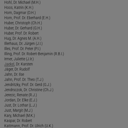
Hohl, Dr. Michael (M.H.)
Hoos, Katrin (K.H.)
Horn, Dagmar (D.H.)
Horn, Prof. Dr. Eberhard (E.H.)
Huber, Christoph (Ch.H.)
Huber, Dr. Gerhard (G.H.)
Huber, Prof. Dr. Robert
Hug, Dr. Agnes M. (A.H.)
Illerhaus, Dr. Jürgen (J.I.)
Illes, Prof. Dr. Peter (P.I.)
Illing, Prof. Dr. Robert-Benjamin (R.B.I.)
Irmer, Juliette (J.Ir.)
Jaekel
, Dr. Karsten
Jäger, Dr. Rudolf
Jahn, Dr. Ilse
Jahn, Prof. Dr. Theo (T.J.)
Jendritzky, Prof. Dr. Gerd (G.J.)
Jendrsczok, Dr. Christine (Ch.J.)
Jerecic, Renate (R.J.)
Jordan, Dr. Elke (E.J.)
Just, Dr. Lothar (L.J.)
Just, Margit (M.J.)
Kary, Michael (M.K.)
Kaspar, Dr. Robert
Kattmann, Prof. Dr. Ulrich (U.K.)