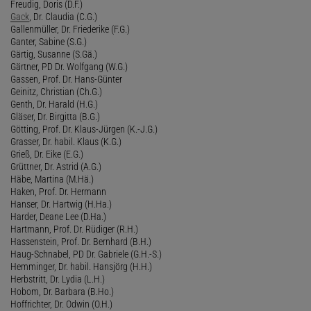
Freudig, Doris (D.F.)
Gack
, Dr. Claudia (C.G.)
Gallenmüller, Dr. Friederike (F.G.)
Ganter, Sabine (S.G.)
Gärtig, Susanne (S.Gä.)
Gärtner, PD Dr. Wolfgang (W.G.)
Gassen, Prof. Dr. Hans-Günter
Geinitz, Christian (Ch.G.)
Genth, Dr. Harald (H.G.)
Gläser, Dr. Birgitta (B.G.)
Götting, Prof. Dr. Klaus-Jürgen (K.-J.G.)
Grasser, Dr. habil. Klaus (K.G.)
Grieß, Dr. Eike (E.G.)
Grüttner, Dr. Astrid (A.G.)
Häbe, Martina (M.Hä.)
Haken, Prof. Dr. Hermann
Hanser, Dr. Hartwig (H.Ha.)
Harder, Deane Lee (D.Ha.)
Hartmann, Prof. Dr. Rüdiger (R.H.)
Hassenstein, Prof. Dr. Bernhard (B.H.)
Haug-Schnabel, PD Dr. Gabriele (G.H.-S.)
Hemminger, Dr. habil. Hansjörg (H.H.)
Herbstritt, Dr. Lydia (L.H.)
Hobom, Dr. Barbara (B.Ho.)
Hoffrichter, Dr. Odwin (O.H.)