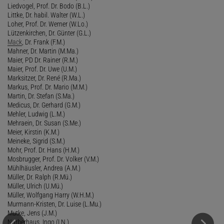
Liedvogel, Prof. Dr. Bodo (B.L.)
Littke, Dr. habil. Walter (W.L.)
Loher, Prof. Dr. Werner (W.Lo.)
Lützenkirchen, Dr. Günter (G.L.)
Mack
, Dr. Frank (F.M.)
Mahner, Dr. Martin (M.Ma.)
Maier, PD Dr. Rainer (R.M.)
Maier, Prof. Dr. Uwe (U.M.)
Marksitzer, Dr. René (R.Ma.)
Markus, Prof. Dr. Mario (M.M.)
Martin, Dr. Stefan (S.Ma.)
Medicus, Dr. Gerhard (G.M.)
Mehler, Ludwig (L.M.)
Mehraein, Dr. Susan (S.Me.)
Meier, Kirstin (K.M.)
Meineke, Sigrid (S.M.)
Mohr, Prof. Dr. Hans (H.M.)
Mosbrugger, Prof. Dr. Volker (V.M.)
Mühlhäusler, Andrea (A.M.)
Müller, Dr. Ralph (R.Mü.)
Müller, Ulrich (U.Mü.)
Müller, Wolfgang Harry (W.H.M.)
Murmann-Kristen, Dr. Luise (L.Mu.)
Mutke, Jens (J.M.)
Narberhaus, Ingo (I.N.)