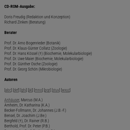
CD-ROM-Ausgabe:
Doris Freudig (Redaktion und Konzeption)
Richard Zinken (Beratung)
Berater
Prof. Dr. Arno Bogenrieder (Botanik)
Prof. Dr. Klaus-Günter Collatz (Zoologie)
Prof. Dr. Hans Kössel (†) (Biochemie, Molekularbiologie)
Prof. Dr. Uwe Maier (Biochemie, Molekularbiologie)
Prof. Dr. Günther Osche (Zoologie)
Prof. Dr. Georg Schön (Mikrobiologie)
Autoren
[
abc
] [
def
] [
ghi
] [
jkl
] [
mno
] [
pqr
] [
stuv
] [
wxyz
]
Anhäuser
, Marcus (M.A.)
Arnheim, Dr. Katharina (K.A.)
Becker-Follmann, Dr. Johannes (J.B.-F.)
Bensel, Dr. Joachim (J.Be.)
Bergfeld (†), Dr. Rainer (R.B.)
Berthold, Prof. Dr. Peter (P.B.)