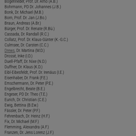
Bogenrieder, Prof. Dr. Arno (A.B.)
Bohrmann, PD Dr. Johannes (J.B.)
Bonk, Dr. Michael (M.B.)
Born, Prof. Dr. Jan (J.Bo.)
Braun, Andreas (A.Br.)
Bürger, Prof. Dr. Renate (R.Bü.)
Cassada, Dr. Randall (R.C.)
Collatz, Prof. Dr. Klaus-Günter (K.-G.C.)
Culmsee, Dr. Carsten (C.C.)
Drews
, Dr. Martina (M.D.)
Drossé, Inke (I.D.)
Duell-Pfaff, Dr. Nixe (N.D.)
Duffner, Dr. Klaus (K.D.)
Eibl-Eibesfeldt, Prof. Dr. Irenäus (I.E.)
Eisenhaber, Dr. Frank (F.E.)
Emschermann, Dr. Peter (P.E.)
Engelbrecht, Beate (B.E.)
Engeser, PD Dr. Theo (T.E.)
Eurich, Dr. Christian (C.E.)
Ewig, Bettina (B.Ew.)
Fässler, Dr. Peter (P.F.)
Fehrenbach, Dr. Heinz (H.F.)
Fix, Dr. Michael (M.F.)
Flemming, Alexandra (A.F.)
Franzen, Dr. Jens Lorenz (J.F.)