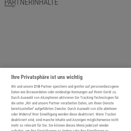
PARTNERINHALTE
Anzeige
Ihre Privatsphäre ist uns wichtig
Wir und unsere
218
-Partner speichern und greifen auf personenbezogene
Daten wie Browserdaten oder eindeutige Kennungen auf Ihrem Gerät zu.
Durch Auswahl von Akzeptieren aktivieren Sie Tracking-Technologien für
NACH OBEN
die unter „Wir und unsere Partner verarbeiten Daten, um Ihnen Dienste
bereitzustellen“ aufgeführten Zwecke. Durch Auswahl von Alle ablehnen
oder Widerruf Ihrer Einwilligung werden diese deaktiviert. Wenn Tracker
deaktiviert sind, sind manche Inhalte und Anzeigen möglicherweise nicht
Für Sie im Spektrum-Shop und am Kiosk:
mehr so relevant für Sie. Sie können dieses Menü jederzeit wieder
aufrufen, um Ihre Einstellungen zu ändern oder Ihre Einwilligung zu