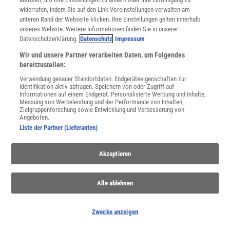
widerrufen, indem Sie auf den Link Voreinstellungen verwalten am
unteren Rand der Webseite klicken. Ihre Einstellungen gelten innerhalb
unseres Website. Weitere Informationen finden Sie in unserer
Spektrum
.de-Newsletter abonnieren
Datenschutzerklärung.
Datenschutz
Impressum
JETZT ANMELDEN!
Wir und unsere Partner verarbeiten Daten, um Folgendes
bereitzustellen:
Sie können unsere Newsletter jederzeit wieder abbestellen. Infos zu unserem Umgang
Verwendung genauer Standortdaten. Endgeräteeigenschaften zur
mit Ihren personenbezogenen Daten finden Sie in unserer
Datenschutzerklärung
.
Identifikation aktiv abfragen. Speichern von oder Zugriff auf
Informationen auf einem Endgerät. Personalisierte Werbung und Inhalte,
Messung von Werbeleistung und der Performance von Inhalten,
Zielgruppenforschung sowie Entwicklung und Verbesserung von
Angeboten.
SERVICES
Liste der Partner (Lieferanten)
Newsletter
Kontakt
Akzeptieren
Spektrum Shop
Im Handel kaufen
Presse
Alle ablehnen
Verträge kündigen
Widerruf
Zwecke anzeigen
INFO
Mediadaten