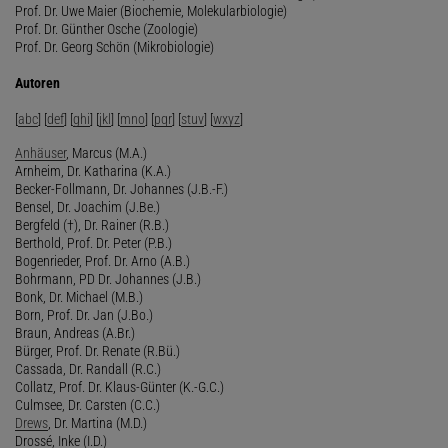
Prof. Dr. Uwe Maier (Biochemie, Molekularbiologie)
Prof. Dr. Günther Osche (Zoologie)
Prof. Dr. Georg Schön (Mikrobiologie)
Autoren
[
abc
] [
def
] [
ghi
] [
jkl
] [
mno
] [
pqr
] [
stuv
] [
wxyz
]
Anhäuser
, Marcus (M.A.)
Arnheim, Dr. Katharina (K.A.)
Becker-Follmann, Dr. Johannes (J.B.-F.)
Bensel, Dr. Joachim (J.Be.)
Bergfeld (†), Dr. Rainer (R.B.)
Berthold, Prof. Dr. Peter (P.B.)
Bogenrieder, Prof. Dr. Arno (A.B.)
Bohrmann, PD Dr. Johannes (J.B.)
Bonk, Dr. Michael (M.B.)
Born, Prof. Dr. Jan (J.Bo.)
Braun, Andreas (A.Br.)
Bürger, Prof. Dr. Renate (R.Bü.)
Cassada, Dr. Randall (R.C.)
Collatz, Prof. Dr. Klaus-Günter (K.-G.C.)
Culmsee, Dr. Carsten (C.C.)
Drews
, Dr. Martina (M.D.)
Drossé, Inke (I.D.)