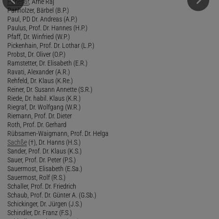
Panesar
, Arne Raj
Panholzer, Bärbel (B.P.)
Paul, PD Dr. Andreas (A.P.)
Paulus, Prof. Dr. Hannes (H.P.)
Pfaff, Dr. Winfried (W.P.)
Pickenhain, Prof. Dr. Lothar (L.P.)
Probst, Dr. Oliver (O.P.)
Ramstetter, Dr. Elisabeth (E.R.)
Ravati, Alexander (A.R.)
Rehfeld, Dr. Klaus (K.Re.)
Reiner, Dr. Susann Annette (S.R.)
Riede, Dr. habil. Klaus (K.R.)
Riegraf, Dr. Wolfgang (W.R.)
Riemann, Prof. Dr. Dieter
Roth, Prof. Dr. Gerhard
Rübsamen-Waigmann, Prof. Dr. Helga
Sachße
(†), Dr. Hanns (H.S.)
Sander, Prof. Dr. Klaus (K.S.)
Sauer, Prof. Dr. Peter (P.S.)
Sauermost, Elisabeth (E.Sa.)
Sauermost, Rolf (R.S.)
Schaller, Prof. Dr. Friedrich
Schaub, Prof. Dr. Günter A. (G.Sb.)
Schickinger, Dr. Jürgen (J.S.)
Schindler, Dr. Franz (F.S.)