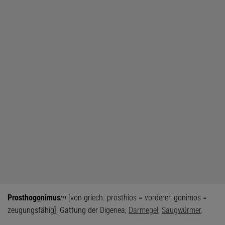
Prosthog
o
nimus
m
[von griech. prosthios = vorderer, gonimos =
zeugungsfähig], Gattung der Digenea;
Darmegel
,
Saugwürmer
.