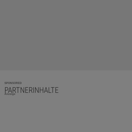
SPONSORED
PARTNERINHALTE
Anzeige