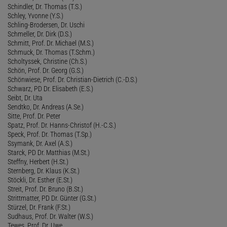
Schindler, Dr. Thomas (T.S.)
Schley, Yvonne (Y.S.)
Schling-Brodersen, Dr. Uschi
Schmeller, Dr. Dirk (D.S.)
Schmitt, Prof. Dr. Michael (M.S.)
Schmuck, Dr. Thomas (T.Schm.)
Scholtyssek, Christine (Ch.S.)
Schön, Prof. Dr. Georg (G.S.)
Schönwiese, Prof. Dr. Christian-Dietrich (C.-D.S.)
Schwarz, PD Dr. Elisabeth (E.S.)
Seibt, Dr. Uta
Sendtko, Dr. Andreas (A.Se.)
Sitte, Prof. Dr. Peter
Spatz, Prof. Dr. Hanns-Christof (H.-C.S.)
Speck, Prof. Dr. Thomas (T.Sp.)
Ssymank, Dr. Axel (A.S.)
Starck, PD Dr. Matthias (M.St.)
Steffny, Herbert (H.St.)
Sternberg, Dr. Klaus (K.St.)
Stöckli, Dr. Esther (E.St.)
Streit, Prof. Dr. Bruno (B.St.)
Strittmatter, PD Dr. Günter (G.St.)
Stürzel, Dr. Frank (F.St.)
Sudhaus, Prof. Dr. Walter (W.S.)
Tewes, Prof. Dr. Uwe