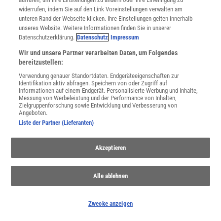
widerrufen, indem Sie auf den Link Voreinstellungen verwalten am
unteren Rand der Webseite klicken. Ihre Einstellungen gelten innerhalb
unseres Website. Weitere Informationen finden Sie in unserer
Spektrum
.de-Newsletter abonnieren
Datenschutzerklärung.
Datenschutz
Impressum
Wir und unsere Partner verarbeiten Daten, um Folgendes
JETZT ANMELDEN!
bereitzustellen:
Verwendung genauer Standortdaten. Endgeräteeigenschaften zur
Sie können unsere Newsletter jederzeit wieder abbestellen. Infos zu unserem Umgang
Identifikation aktiv abfragen. Speichern von oder Zugriff auf
mit Ihren personenbezogenen Daten finden Sie in unserer
Datenschutzerklärung
.
Informationen auf einem Endgerät. Personalisierte Werbung und Inhalte,
Messung von Werbeleistung und der Performance von Inhalten,
Zielgruppenforschung sowie Entwicklung und Verbesserung von
Angeboten.
Liste der Partner (Lieferanten)
SERVICES
Newsletter
Kontakt
Akzeptieren
Spektrum Shop
Im Handel kaufen
Alle ablehnen
Presse
Verträge kündigen
Widerruf
Zwecke anzeigen
INFO