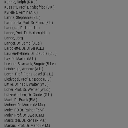
Kühnle, Ralph (R.Kü.)
Kuss (†), Prof. Dr. Siegfried (S.K.)
Kyrieleis, Armin (A.K.)
Lahrtz, Stephanie (S.L.)
Lamparski, Prof. Dr. Franz (F.L.)
Landgraf, Dr. Uta (U.L.)
Lange, Prof. Dr. Herbert (H.L.)
Lange, Jörg
Langer, Dr. Bernd (B.La.)
Larbolette, Dr. Oliver (O.L.)
Laurien-Kehnen, Dr. Claudia (C.L.)
Lay, Dr. Martin (M.L.)
Lechner-Ssymank, Brigitte (B.Le.)
Leinberger, Annette (A.L.)
Leven, Prof. Franz-Josef (F.J.L.)
Liedvogel, Prof. Dr. Bodo (B.L.)
Littke, Dr. habil. Walter (W.L.)
Loher, Prof. Dr. Werner (W.Lo.)
Lützenkirchen, Dr. Günter (G.L.)
Mack
, Dr. Frank (F.M.)
Mahner, Dr. Martin (M.Ma.)
Maier, PD Dr. Rainer (R.M.)
Maier, Prof. Dr. Uwe (U.M.)
Marksitzer, Dr. René (R.Ma.)
Markus, Prof. Dr. Mario (M.M.)