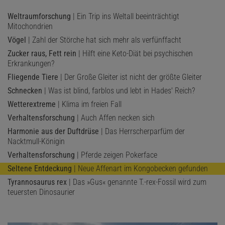
Weltraumforschung
| Ein Trip ins Weltall beeinträchtigt
Mitochondrien
Vögel
| Zahl der Störche hat sich mehr als verfünffacht
Zucker raus, Fett rein
| Hilft eine Keto-Diät bei psychischen
Erkrankungen?
Fliegende Tiere
| Der Große Gleiter ist nicht der größte Gleiter
Schnecken
| Was ist blind, farblos und lebt in Hades' Reich?
Wetterextreme
| Klima im freien Fall
Verhaltensforschung
| Auch Affen necken sich
Harmonie aus der Duftdrüse
| Das Herrscherparfüm der
Nacktmull-Königin
Verhaltensforschung
| Pferde zeigen Pokerface
Seltene Entdeckung
| Neue Affenart im Kongobecken gefunden
Tyrannosaurus rex
| Das »Gus« genannte T.-rex-Fossil wird zum
teuersten Dinosaurier