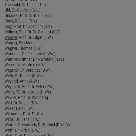
Theopold, Dr. Ulrich (U.T.)
Uhl, Dr. Gabriele (G.U.)
Unsicker, Prof. Dr. Klaus (K.U.)
Vaas, Rüdiger (R.V.)
Vogt, Prof. Dr. Joachim (J.V.)
Vollmer, Prof. Dr. Dr. Gerhard (G.V.)
Wagner
, Prof. Dr. Edgar (E.W.)
Wagner, Eva-Maria
Wagner, Thomas (T.W.)
Wandtner, Dr. Reinhard (R.Wa.)
Warnke-Grüttner, Dr. Raimund (R.W.)
Weber, Dr. Manfred (M.W.)
Wegener, Dr. Dorothee (D.W.)
Weth, Dr. Robert (R.We.)
Weyand, Anne (A.W.)
Weygoldt, Prof. Dr. Peter (P.W.)
Wicht, PD Dr. Helmut (H.Wi.)
Wickler, Prof. Dr. Wolfgang
Wild, Dr. Rupert (R.Wi.)
Wilker, Lars (L.W.)
Wilmanns, Prof. Dr. Otti
Wilps, Dr. Hans (H.W.)
Winkler-Oswatitsch, Dr. Ruthild (R.W.-O.)
Wirth, Dr. Ulrich (U.W.)
Wirth, Prof. Dr. Volkmar (V.W.)