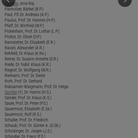
Panesar
, Arne Raj
Panholzer, Bärbel (B.P.)
Paul, PD Dr. Andreas (A.P.)
Paulus, Prof. Dr. Hannes (H.P.)
Pfaff, Dr. Winfried (W.P.)
Pickenhain, Prof. Dr. Lothar (L.P.)
Probst, Dr. Oliver (O.P.)
Ramstetter, Dr. Elisabeth (E.R.)
Ravati, Alexander (A.R.)
Rehfeld, Dr. Klaus (K.Re.)
Reiner, Dr. Susann Annette (S.R.)
Riede, Dr. habil. Klaus (K.R.)
Riegraf, Dr. Wolfgang (W.R.)
Riemann, Prof. Dr. Dieter
Roth, Prof. Dr. Gerhard
Rübsamen-Waigmann, Prof. Dr. Helga
Sachße
(†), Dr. Hanns (H.S.)
Sander, Prof. Dr. Klaus (K.S.)
Sauer, Prof. Dr. Peter (P.S.)
Sauermost, Elisabeth (E.Sa.)
Sauermost, Rolf (R.S.)
Schaller, Prof. Dr. Friedrich
Schaub, Prof. Dr. Günter A. (G.Sb.)
Schickinger, Dr. Jürgen (J.S.)
Schindler, Dr. Franz (F.S.)