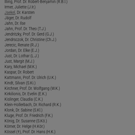
Illing, Prof. Dr. Robert-Benjamin (R.B.I.)
Irmer, Juliette (J.Ir.)
Jaekel
, Dr. Karsten
Jäger, Dr. Rudolf
Jahn, Dr. Ilse
Jahn, Prof. Dr. Theo (T.J.)
Jendritzky, Prof. Dr. Gerd (G.J.)
Jendrsczok, Dr. Christine (Ch.J.)
Jerecic, Renate (R.J.)
Jordan, Dr. Elke (E.J.)
Just, Dr. Lothar (L.J.)
Just, Margit (M.J.)
Kary, Michael (M.K.)
Kaspar, Dr. Robert
Kattmann, Prof. Dr. Ulrich (U.K.)
Kindt, Silvan (S.Ki.)
Kirchner, Prof. Dr. Wolfgang (W.K.)
Kirkilionis, Dr. Evelin (E.K.)
Kislinger, Claudia (C.K.)
Klein-Hollerbach, Dr. Richard (R.K.)
Klonk, Dr. Sabine (S.Kl.)
Kluge, Prof. Dr. Friedrich (F.K.)
König, Dr. Susanne (S.Kö.)
Körner, Dr. Helge (H.Kör.)
Kössel (†), Prof. Dr. Hans (H.K.)