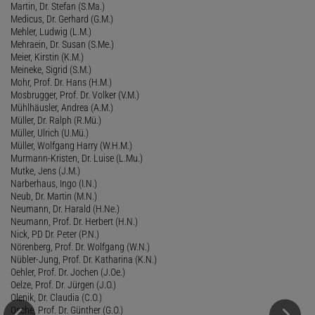
Martin, Dr. Stefan (S.Ma.)
Medicus, Dr. Gerhard (G.M.)
Mehler, Ludwig (L.M.)
Mehraein, Dr. Susan (S.Me.)
Meier, Kirstin (K.M.)
Meineke, Sigrid (S.M.)
Mohr, Prof. Dr. Hans (H.M.)
Mosbrugger, Prof. Dr. Volker (V.M.)
Mühlhäusler, Andrea (A.M.)
Müller, Dr. Ralph (R.Mü.)
Müller, Ulrich (U.Mü.)
Müller, Wolfgang Harry (W.H.M.)
Murmann-Kristen, Dr. Luise (L.Mu.)
Mutke, Jens (J.M.)
Narberhaus, Ingo (I.N.)
Neub, Dr. Martin (M.N.)
Neumann, Dr. Harald (H.Ne.)
Neumann, Prof. Dr. Herbert (H.N.)
Nick, PD Dr. Peter (P.N.)
Nörenberg, Prof. Dr. Wolfgang (W.N.)
Nübler-Jung, Prof. Dr. Katharina (K.N.)
Oehler, Prof. Dr. Jochen (J.Oe.)
Oelze, Prof. Dr. Jürgen (J.O.)
Olenik, Dr. Claudia (C.O.)
Osche, Prof. Dr. Günther (G.O.)