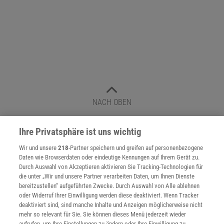
NACH OBEN
Ihre Privatsphäre ist uns wichtig
Für Sie im Spektrum-Shop und am Kiosk:
Wir und unsere
218
-Partner speichern und greifen auf personenbezogene
Daten wie Browserdaten oder eindeutige Kennungen auf Ihrem Gerät zu.
Durch Auswahl von Akzeptieren aktivieren Sie Tracking-Technologien für
die unter „Wir und unsere Partner verarbeiten Daten, um Ihnen Dienste
bereitzustellen“ aufgeführten Zwecke. Durch Auswahl von Alle ablehnen
oder Widerruf Ihrer Einwilligung werden diese deaktiviert. Wenn Tracker
deaktiviert sind, sind manche Inhalte und Anzeigen möglicherweise nicht
mehr so relevant für Sie. Sie können dieses Menü jederzeit wieder
WEITERE NEUERSCHEINUNGEN
SPEKTRUM SHOP
aufrufen, um Ihre Einstellungen zu ändern oder Ihre Einwilligung zu