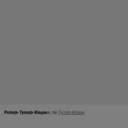
Prote
i
n-Tyros
i
n-Kin
a
se
w
, die
Tyrosin-Kinase
.