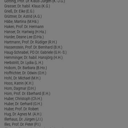
Götting, Prof. Dr. Klaus-Jürgen (K.-J.G.)
Grasser, Dr. habil. Klaus (K.G.)
Grieß, Dr. Eike (E.G.)
Grüttner, Dr. Astrid (A.G.)
Häbe, Martina (M.Hä.)
Haken, Prof. Dr. Hermann
Hanser, Dr. Hartwig (H.Ha.)
Harder, Deane Lee (D.Ha.)
Hartmann, Prof. Dr. Rüdiger (R.H.)
Hassenstein, Prof. Dr. Bernhard (B.H.)
Haug-Schnabel, PD Dr. Gabriele (G.H.-S.)
Hemminger, Dr. habil. Hansjörg (H.H.)
Herbstritt, Dr. Lydia (L.H.)
Hobom, Dr. Barbara (B.Ho.)
Hoffrichter, Dr. Odwin (O.H.)
Hohl, Dr. Michael (M.H.)
Hoos, Katrin (K.H.)
Horn, Dagmar (D.H.)
Horn, Prof. Dr. Eberhard (E.H.)
Huber, Christoph (Ch.H.)
Huber, Dr. Gerhard (G.H.)
Huber, Prof. Dr. Robert
Hug, Dr. Agnes M. (A.H.)
Illerhaus, Dr. Jürgen (J.I.)
Illes, Prof. Dr. Peter (P.I.)