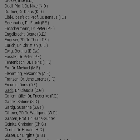
Drossé, Inke (I.D.)
Duell-Pfaff, Dr. Nixe (N.D.)
Duffner, Dr. Klaus (K.D.)
Eibl-Eibesfeldt, Prof. Dr. Irenäus (I.E.)
Eisenhaber, Dr. Frank (F.E.)
Emschermann, Dr. Peter (P.E.)
Engelbrecht, Beate (B.E.)
Engeser, PD Dr. Theo (T.E.)
Eurich, Dr. Christian (C.E.)
Ewig, Bettina (B.Ew.)
Fässler, Dr. Peter (P.F.)
Fehrenbach, Dr. Heinz (H.F.)
Fix, Dr. Michael (M.F.)
Flemming, Alexandra (A.F.)
Franzen, Dr. Jens Lorenz (J.F.)
Freudig, Doris (D.F.)
Gack
, Dr. Claudia (C.G.)
Gallenmüller, Dr. Friederike (F.G.)
Ganter, Sabine (S.G.)
Gärtig, Susanne (S.Gä.)
Gärtner, PD Dr. Wolfgang (W.G.)
Gassen, Prof. Dr. Hans-Günter
Geinitz, Christian (Ch.G.)
Genth, Dr. Harald (H.G.)
Gläser, Dr. Birgitta (B.G.)