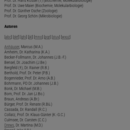
Prof. Dr. Hans Kössel (†) (Biochemie, Molekularbiologie)
Prof. Dr. Uwe Maier (Biochemie, Molekularbiologie)
Prof. Dr. Günther Osche (Zoologie)
Prof. Dr. Georg Schön (Mikrobiologie)
Autoren
[
abc
] [
def
] [
ghi
] [
jkl
] [
mno
] [
pqr
] [
stuv
] [
wxyz
]
Anhäuser
, Marcus (M.A.)
Arnheim, Dr. Katharina (K.A.)
Becker-Follmann, Dr. Johannes (J.B.-F.)
Bensel, Dr. Joachim (J.Be.)
Bergfeld (†), Dr. Rainer (R.B.)
Berthold, Prof. Dr. Peter (P.B.)
Bogenrieder, Prof. Dr. Arno (A.B.)
Bohrmann, PD Dr. Johannes (J.B.)
Bonk, Dr. Michael (M.B.)
Born, Prof. Dr. Jan (J.Bo.)
Braun, Andreas (A.Br.)
Bürger, Prof. Dr. Renate (R.Bü.)
Cassada, Dr. Randall (R.C.)
Collatz, Prof. Dr. Klaus-Günter (K.-G.C.)
Culmsee, Dr. Carsten (C.C.)
Drews
, Dr. Martina (M.D.)