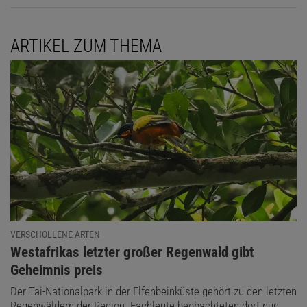
ARTIKEL ZUM THEMA
VERSCHOLLENE ARTEN
:
Westafrikas letzter großer Regenwald gibt
Geheimnis preis
Der Tai-Nationalpark in der Elfenbeinküste gehört zu den letzten
Regenwäldern der Region. Fachleute beobachteten dort nun