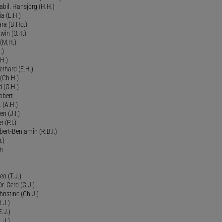
bil. Hansjörg (H.H.)
ia (L.H.)
ra (B.Ho.)
dwin (O.H.)
 (M.H.)
.)
H.)
erhard (E.H.)
(Ch.H.)
d (G.H.)
obert
 (A.H.)
en (J.I.)
r (P.I.)
Robert-Benjamin (R.B.I.)
.)
en
eo (T.J.)
Dr. Gerd (G.J.)
ristine (Ch.J.)
.J.)
E.J.)
.J.)