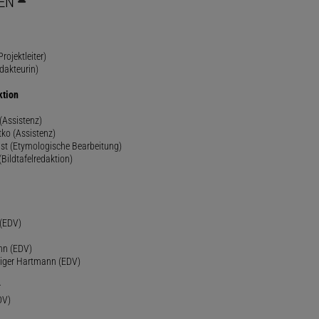
EN
rojektleiter)
dakteurin)
ktion
(Assistenz)
ko (Assistenz)
st (Etymologische Bearbeitung)
(Bildtafelredaktion)
h
 (EDV)
nn (EDV)
diger Hartmann (EDV)
r
DV)