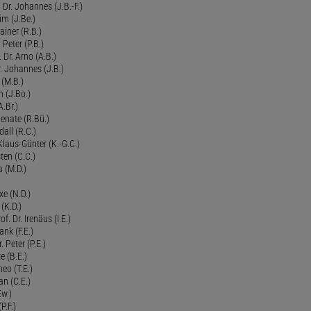
Dr. Johannes (J.B.-F.)
im (J.Be.)
Rainer (R.B.)
 Peter (P.B.)
 Dr. Arno (A.B.)
 Johannes (J.B.)
 (M.B.)
n (J.Bo.)
.Br.)
Renate (R.Bü.)
all (R.C.)
 Klaus-Günter (K.-G.C.)
ten (C.C.)
a (M.D.)
xe (N.D.)
 (K.D.)
of. Dr. Irenäus (I.E.)
ank (F.E.)
Peter (P.E.)
e (B.E.)
eo (T.E.)
an (C.E.)
Ew.)
P.F.)