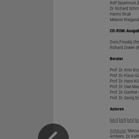
Rolf Sauermost 
Dr. Richard Schm
Hanns Strub
Melanie Waigand
CD-ROM-Ausgab
Doris Freudig (R
Richard Zinken (
Berater
Prof. Dr. Arno Bo
Prof. Dr. Klaus-G
Prof. Dr. Hans Kö
Prof. Dr. Uwe Mai
Prof. Dr. Günther
Prof. Dr. Georg S
Autoren
[
abc
] [
def
] [
ghi
] [
jk
Anhäuser
, Marcus
Arnheim, Dr. Kath