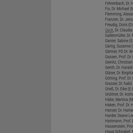
Fehrenbach, Dr. H
Fix, Dr. Michael (M
Flemming, Alexan
Franzen, Dr. Jens 
Freudig, Doris (D.F
Gack
, Dr. Claudia
Gallenmüller, Dr. F
Ganter, Sabine (S.
Gärtig, Susanne (
Gärtner, PD Dr. W
Gassen, Prof. Dr
Geinitz, Christian
Genth, Dr. Harald
Gläser, Dr. Birgitt
Götting, Prof. Dr.
Grasser, Dr. habil
Grieß, Dr. Eike (E.
Grüttner, Dr. Astri
Häbe, Martina (M
Haken, Prof. Dr.
Hanser, Dr. Hartw
Harder, Deane Lee
Hartmann, Prof. D
Hassenstein, Prof
Haug-Schnabel, PD