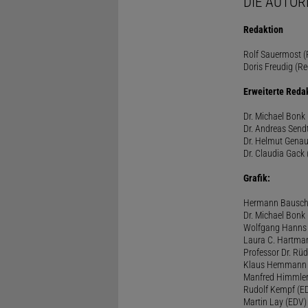
DIE AUTOR
Redaktion
Rolf Sauermost (P
Doris Freudig (Re
Erweiterte Reda
Dr. Michael Bonk 
Dr. Andreas Sendt
Dr. Helmut Genau
Dr. Claudia Gack 
Grafik:
Hermann Bausc
Dr. Michael Bonk
Wolfgang Hanns
Laura C. Hartma
Professor Dr. Rü
Klaus Hemmann
Manfred Himmle
Rudolf Kempf (E
Martin Lay (EDV)