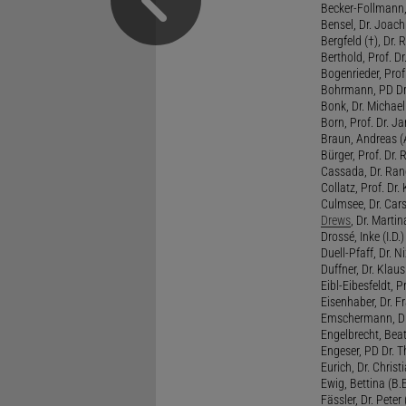
Becker-Follmann, 
Bensel, Dr. Joach
Bergfeld (†), Dr. 
Berthold, Prof. Dr.
Bogenrieder, Prof.
Bohrmann, PD Dr.
Bonk, Dr. Michael
Born, Prof. Dr. Ja
Braun, Andreas (A
Bürger, Prof. Dr. 
Cassada, Dr. Rand
Collatz, Prof. Dr.
Culmsee, Dr. Cars
Drews
, Dr. Martin
Drossé, Inke (I.D.)
Duell-Pfaff, Dr. Ni
Duffner, Dr. Klaus
Eibl-Eibesfeldt, Pr
Eisenhaber, Dr. Fr
Emschermann, Dr. 
Engelbrecht, Beat
Engeser, PD Dr. Th
Eurich, Dr. Christi
Ewig, Bettina (B.
Fässler, Dr. Peter (