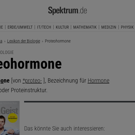
IE
ERDE/UMWELT
IT/TECH
KULTUR
MATHEMATIK
MEDIZIN
PHYSIK
ka
Lexikon der Biologie
Aktuelle Seite:
Proteohormone
IOLOGIE
eohormone
m
o
ne
[von
*proteo-
], Bezeichnung für
Hormone
oder Proteinstruktur.
Das könnte Sie auch interessieren: