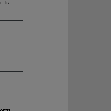
loidea
etzt