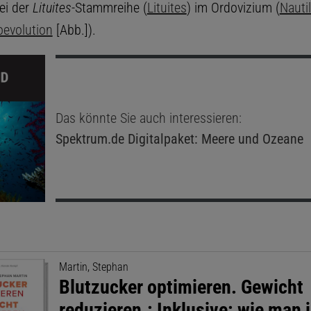
ei der
Lituites
-Stammreihe (
Lituites
) im Ordovizium (
Nauti
oevolution
[Abb.]).
Das könnte Sie auch interessieren:
Spektrum.de
Digitalpaket: Meere und Ozeane
Martin, Stephan
Blutzucker optimieren. Gewicht
reduzieren.: Inklusive: wie man j