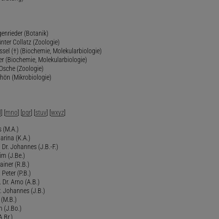
genrieder (Botanik)
ünter Collatz (Zoologie)
ssel (†) (Biochemie, Molekularbiologie)
er (Biochemie, Molekularbiologie)
 Osche (Zoologie)
chön (Mikrobiologie)
l
] [
mno
] [
pqr
] [
stuv
] [
wxyz
]
 (M.A.)
arina (K.A.)
Dr. Johannes (J.B.-F.)
im (J.Be.)
Rainer (R.B.)
 Peter (P.B.)
 Dr. Arno (A.B.)
 Johannes (J.B.)
 (M.B.)
n (J.Bo.)
.Br.)