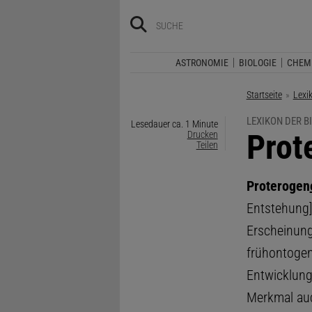
ASTRONOMIE
BIOLOGIE
CHEM
Startseite
Lexi
LEXIKON DER B
Lesedauer ca. 1 Minute
:
Prot
Drucken
Teilen
Proterogen
Entstehung]
Erscheinung
frühontogen
Entwicklung
Merkmal auc