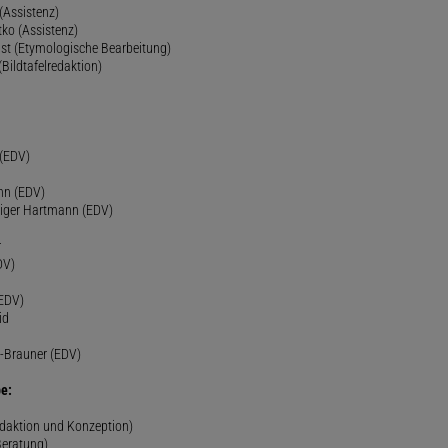
(Assistenz)
ko (Assistenz)
st (Etymologische Bearbeitung)
(Bildtafelredaktion)
h
 (EDV)
nn (EDV)
diger Hartmann (EDV)
r
DV)
(EDV)
id
-Brauner (EDV)
e:
edaktion und Konzeption)
Beratung)