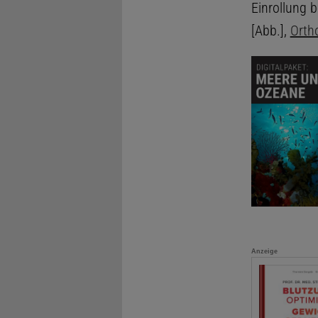
Einrollung b
[Abb.],
Orth
Anzeige