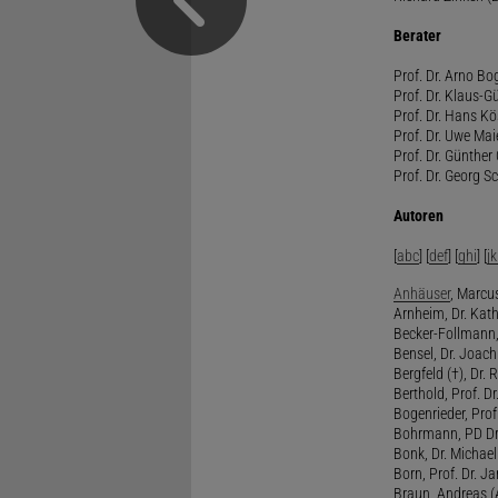
Berater
Prof. Dr. Arno Bo
Prof. Dr. Klaus-G
Prof. Dr. Hans Kö
Prof. Dr. Uwe Mai
Prof. Dr. Günther
Prof. Dr. Georg S
Autoren
[
abc
] [
def
] [
ghi
] [
jk
Anhäuser
, Marcus
Arnheim, Dr. Kath
Becker-Follmann, 
Bensel, Dr. Joach
Bergfeld (†), Dr. 
Berthold, Prof. Dr.
Bogenrieder, Prof.
Bohrmann, PD Dr.
Bonk, Dr. Michael
Born, Prof. Dr. Ja
Braun, Andreas (A