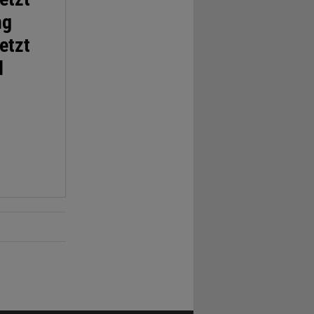
ng
etzt
d