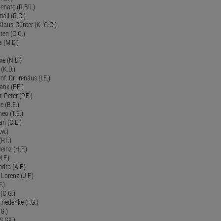
Renate (R.Bü.)
all (R.C.)
 Klaus-Günter (K.-G.C.)
ten (C.C.)
a (M.D.)
xe (N.D.)
 (K.D.)
of. Dr. Irenäus (I.E.)
ank (F.E.)
Peter (P.E.)
e (B.E.)
eo (T.E.)
an (C.E.)
Ew.)
P.F.)
einz (H.F.)
.F.)
dra (A.F.)
Lorenz (J.F.)
.)
 (C.G.)
riederike (F.G.)
G.)
S.Gä.)