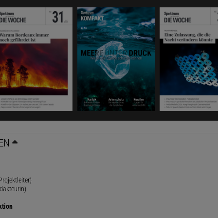
EN
rojektleiter)
dakteurin)
ktion