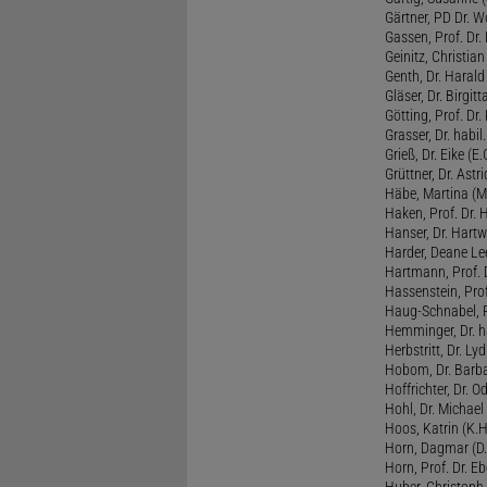
Gärtner, PD Dr. W
Gassen, Prof. Dr
Geinitz, Christian
Genth, Dr. Harald
Gläser, Dr. Birgitt
Götting, Prof. Dr.
Grasser, Dr. habil
Grieß, Dr. Eike (E.
Grüttner, Dr. Astri
Häbe, Martina (M
Haken, Prof. Dr.
Hanser, Dr. Hartw
Harder, Deane Lee
Hartmann, Prof. D
Hassenstein, Prof
Haug-Schnabel, PD
Hemminger, Dr. ha
Herbstritt, Dr. Lyd
Hobom, Dr. Barba
Hoffrichter, Dr. O
Hohl, Dr. Michael
Hoos, Katrin (K.H
Horn, Dagmar (D.
Horn, Prof. Dr. Eb
Huber, Christoph 