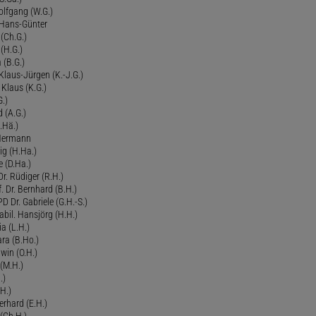
olfgang (W.G.)
. Hans-Günter
 (Ch.G.)
 (H.G.)
a (B.G.)
 Klaus-Jürgen (K.-J.G.)
. Klaus (K.G.)
G.)
d (A.G.)
.Hä.)
 Hermann
ig (H.Ha.)
 (D.Ha.)
r. Rüdiger (R.H.)
. Dr. Bernhard (B.H.)
 Dr. Gabriele (G.H.-S.)
bil. Hansjörg (H.H.)
ia (L.H.)
ra (B.Ho.)
dwin (O.H.)
 (M.H.)
.)
H.)
erhard (E.H.)
(Ch.H.)