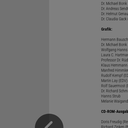
Dr. Michael Bonk 
Dr. Andreas Sendt
Dr. Helmut Genau
Dr. Claudia Gack 
Grafik:
Hermann Bausc
Dr. Michael Bonk
Wolfgang Hanns
Laura C. Hartma
Professor Dr. Rü
Klaus Hemmann
Manfred Himmle
Rudolf Kempf (E
Martin Lay (EDV)
Rolf Sauermost 
Dr. Richard Schm
Hanns Strub
Melanie Waigand
CD-ROM-Ausgab
Doris Freudig (R
Richard Zinken (