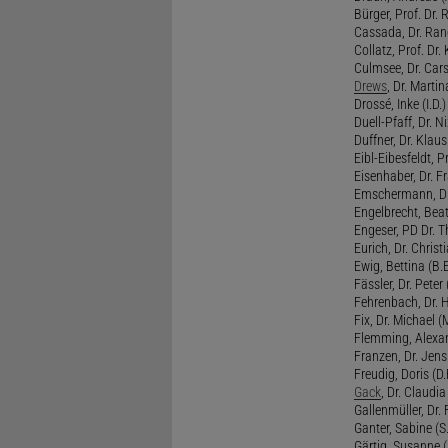
Bürger, Prof. Dr. 
Cassada, Dr. Rand
Collatz, Prof. Dr.
Culmsee, Dr. Cars
Drews
, Dr. Martin
Drossé, Inke (I.D.)
Duell-Pfaff, Dr. Ni
Duffner, Dr. Klaus
Eibl-Eibesfeldt, Pr
Eisenhaber, Dr. Fr
Emschermann, Dr. 
Engelbrecht, Beat
Engeser, PD Dr. Th
Eurich, Dr. Christi
Ewig, Bettina (B.
Fässler, Dr. Peter (
Fehrenbach, Dr. H
Fix, Dr. Michael (M
Flemming, Alexan
Franzen, Dr. Jens 
Freudig, Doris (D.F
Gack
, Dr. Claudia
Gallenmüller, Dr. F
Ganter, Sabine (S.
Gärtig, Susanne (