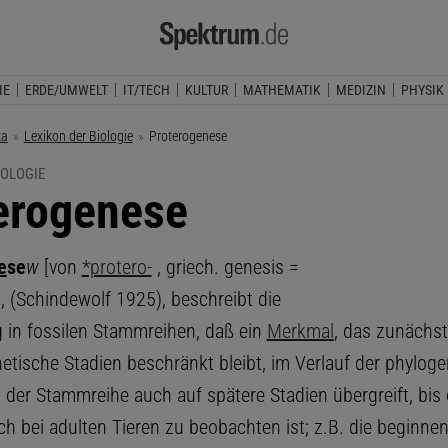
IE
ERDE/UMWELT
IT/TECH
KULTUR
MATHEMATIK
MEDIZIN
PHYSIK
ka
Lexikon der Biologie
Aktuelle Seite:
Proterogenese
IOLOGIE
erogenese
e
se
w
[von
*protero-
, griech. genesis =
, (Schindewolf 1925), beschreibt die
 in fossilen Stammreihen, daß ein
Merkmal
, das zunächst
etische Stadien beschränkt bleibt, im Verlauf der phylog
 der Stammreihe auch auf spätere Stadien übergreift, bis
h bei adulten Tieren zu beobachten ist; z.B. die beginne