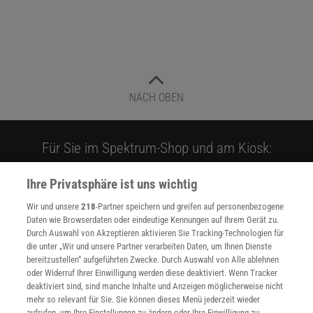
NACH OBEN
Für Sie im Spektrum-Shop und am Kiosk:
Ihre Privatsphäre ist uns wichtig
Wir und unsere
218
-Partner speichern und greifen auf personenbezogene
Daten wie Browserdaten oder eindeutige Kennungen auf Ihrem Gerät zu.
Durch Auswahl von Akzeptieren aktivieren Sie Tracking-Technologien für
die unter „Wir und unsere Partner verarbeiten Daten, um Ihnen Dienste
bereitzustellen“ aufgeführten Zwecke. Durch Auswahl von Alle ablehnen
WEITERE NEUERSCHEINUNGEN
SPEKTRUM SHOP
oder Widerruf Ihrer Einwilligung werden diese deaktiviert. Wenn Tracker
deaktiviert sind, sind manche Inhalte und Anzeigen möglicherweise nicht
mehr so relevant für Sie. Sie können dieses Menü jederzeit wieder
aufrufen, um Ihre Einstellungen zu ändern oder Ihre Einwilligung zu