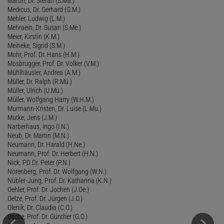
Martin, Dr. Stefan (S.Ma.)
Medicus, Dr. Gerhard (G.M.)
Mehler, Ludwig (L.M.)
Mehraein, Dr. Susan (S.Me.)
Meier, Kirstin (K.M.)
Meineke, Sigrid (S.M.)
Mohr, Prof. Dr. Hans (H.M.)
Mosbrugger, Prof. Dr. Volker (V.M.)
Mühlhäusler, Andrea (A.M.)
Müller, Dr. Ralph (R.Mü.)
Müller, Ulrich (U.Mü.)
Müller, Wolfgang Harry (W.H.M.)
Murmann-Kristen, Dr. Luise (L.Mu.)
Mutke, Jens (J.M.)
Narberhaus, Ingo (I.N.)
Neub, Dr. Martin (M.N.)
Neumann, Dr. Harald (H.Ne.)
Neumann, Prof. Dr. Herbert (H.N.)
Nick, PD Dr. Peter (P.N.)
Nörenberg, Prof. Dr. Wolfgang (W.N.)
Nübler-Jung, Prof. Dr. Katharina (K.N.)
Oehler, Prof. Dr. Jochen (J.Oe.)
Oelze, Prof. Dr. Jürgen (J.O.)
Olenik, Dr. Claudia (C.O.)
Osche, Prof. Dr. Günther (G.O.)