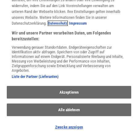
Spektrum
.de-Newsletter abonnieren
widerrufen, indem Sie auf den Link Voreinstellungen verwalten am
unteren Rand der Webseite klicken. Ihre Einstellungen gelten innerhalb
JETZT ANMELDEN!
unseres Website. Weitere Informationen finden Sie in unserer
Datenschutzerklärung.
Datenschutz
Impressum
Sie können unsere Newsletter jederzeit wieder abbestellen. Infos zu unserem Umgang
Wir und unsere Partner verarbeiten Daten, um Folgendes
mit Ihren personenbezogenen Daten finden Sie in unserer
Datenschutzerklärung
.
bereitzustellen:
Verwendung genauer Standortdaten. Endgeräteeigenschaften zur
Identifikation aktiv abfragen. Speichern von oder Zugriff auf
Informationen auf einem Endgerät. Personalisierte Werbung und Inhalte,
SERVICES
Messung von Werbeleistung und der Performance von Inhalten,
Newsletter
Zielgruppenforschung sowie Entwicklung und Verbesserung von
Angeboten.
Kontakt
Liste der Partner (Lieferanten)
Spektrum Shop
Im Handel kaufen
Presse
Akzeptieren
Verträge kündigen
Widerruf
Alle ablehnen
INFO
Mediadaten
Zwecke anzeigen
Datenschutz
Nutzungsbedingungen