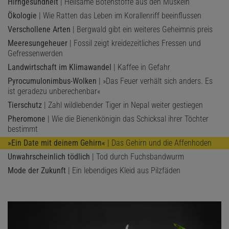
Hirngesundheit
| Heilsame Botenstoffe aus den Muskeln
Ökologie
| Wie Ratten das Leben im Korallenriff beeinflussen
Verschollene Arten
| Bergwald gibt ein weiteres Geheimnis preis
Meeresungeheuer
| Fossil zeigt kreidezeitliches Fressen und
Gefressenwerden
Landwirtschaft im Klimawandel
| Kaffee in Gefahr
Pyrocumulonimbus-Wolken
| »Das Feuer verhält sich anders. Es
ist geradezu unberechenbar«
Tierschutz
| Zahl wildlebender Tiger in Nepal weiter gestiegen
Pheromone
| Wie die Bienenkönigin das Schicksal ihrer Töchter
bestimmt
»Ein Date mit deinem Gehirn«
| Das Gehirn und die Affenhoden
Unwahrscheinlich tödlich
| Tod durch Fuchsbandwurm
Mode der Zukunft
| Ein lebendiges Kleid aus Pilzfäden