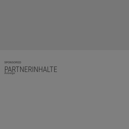
SPONSORED
PARTNERINHALTE
Anzeige