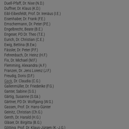
Duell-Pfaff, Dr. Nixe (N.D.)
Duffner, Dr. Klaus (K.D.)
Eibl-Eibesfeldt, Prof. Dr. Irenäus (I.E.)
Eisenhaber, Dr. Frank (F.E.)
Emschermann, Dr. Peter (P.E.)
Engelbrecht, Beate (B.E.)
Engeser, PD Dr. Theo (T.E.)
Eurich, Dr. Christian (C.E.)
Ewig, Bettina (B.Ew.)
Fässler, Dr. Peter (P.F.)
Fehrenbach, Dr. Heinz (H.F.)
Fix, Dr. Michael (M.F.)
Flemming, Alexandra (A.F.)
Franzen, Dr. Jens Lorenz (J.F.)
Freudig, Doris (D.F.)
Gack
, Dr. Claudia (C.G.)
Gallenmüller, Dr. Friederike (F.G.)
Ganter, Sabine (S.G.)
Gärtig, Susanne (S.Gä.)
Gärtner, PD Dr. Wolfgang (W.G.)
Gassen, Prof. Dr. Hans-Günter
Geinitz, Christian (Ch.G.)
Genth, Dr. Harald (H.G.)
Gläser, Dr. Birgitta (B.G.)
Götting, Prof. Dr. Klaus-Jürgen (K.-J.G.)