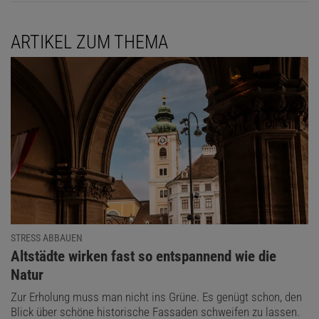
ARTIKEL ZUM THEMA
STRESS ABBAUEN
:
Altstädte wirken fast so entspannend wie die
Natur
Zur Erholung muss man nicht ins Grüne. Es genügt schon, den
Blick über schöne historische Fassaden schweifen zu lassen.