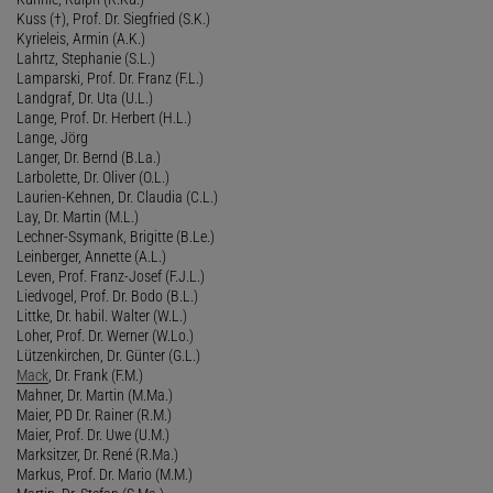
Kuss (†), Prof. Dr. Siegfried (S.K.)
Kyrieleis, Armin (A.K.)
Lahrtz, Stephanie (S.L.)
Lamparski, Prof. Dr. Franz (F.L.)
Landgraf, Dr. Uta (U.L.)
Lange, Prof. Dr. Herbert (H.L.)
Lange, Jörg
Langer, Dr. Bernd (B.La.)
Larbolette, Dr. Oliver (O.L.)
Laurien-Kehnen, Dr. Claudia (C.L.)
Lay, Dr. Martin (M.L.)
Lechner-Ssymank, Brigitte (B.Le.)
Leinberger, Annette (A.L.)
Leven, Prof. Franz-Josef (F.J.L.)
Liedvogel, Prof. Dr. Bodo (B.L.)
Littke, Dr. habil. Walter (W.L.)
Loher, Prof. Dr. Werner (W.Lo.)
Lützenkirchen, Dr. Günter (G.L.)
Mack
, Dr. Frank (F.M.)
Mahner, Dr. Martin (M.Ma.)
Maier, PD Dr. Rainer (R.M.)
Maier, Prof. Dr. Uwe (U.M.)
Marksitzer, Dr. René (R.Ma.)
Markus, Prof. Dr. Mario (M.M.)