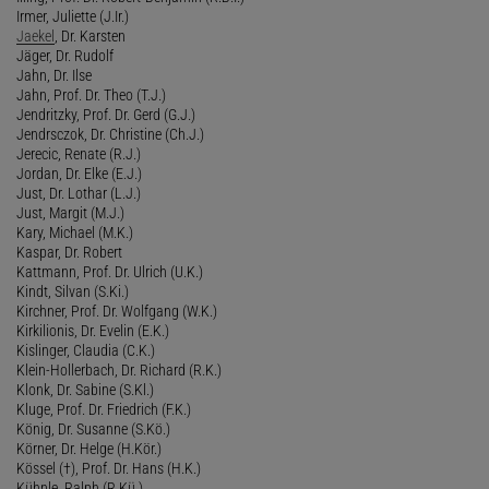
Irmer, Juliette (J.Ir.)
Jaekel
, Dr. Karsten
Jäger, Dr. Rudolf
Jahn, Dr. Ilse
Jahn, Prof. Dr. Theo (T.J.)
Jendritzky, Prof. Dr. Gerd (G.J.)
Jendrsczok, Dr. Christine (Ch.J.)
Jerecic, Renate (R.J.)
Jordan, Dr. Elke (E.J.)
Just, Dr. Lothar (L.J.)
Just, Margit (M.J.)
Kary, Michael (M.K.)
Kaspar, Dr. Robert
Kattmann, Prof. Dr. Ulrich (U.K.)
Kindt, Silvan (S.Ki.)
Kirchner, Prof. Dr. Wolfgang (W.K.)
Kirkilionis, Dr. Evelin (E.K.)
Kislinger, Claudia (C.K.)
Klein-Hollerbach, Dr. Richard (R.K.)
Klonk, Dr. Sabine (S.Kl.)
Kluge, Prof. Dr. Friedrich (F.K.)
König, Dr. Susanne (S.Kö.)
Körner, Dr. Helge (H.Kör.)
Kössel (†), Prof. Dr. Hans (H.K.)
Kühnle, Ralph (R.Kü.)