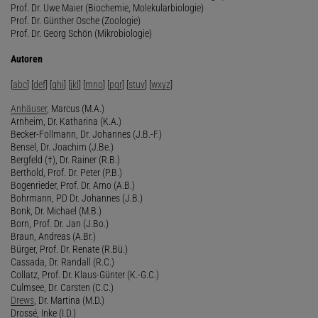
Prof. Dr. Uwe Maier (Biochemie, Molekularbiologie)
Prof. Dr. Günther Osche (Zoologie)
Prof. Dr. Georg Schön (Mikrobiologie)
Autoren
[
abc
] [
def
] [
ghi
] [
jkl
] [
mno
] [
pqr
] [
stuv
] [
wxyz
]
Anhäuser
, Marcus (M.A.)
Arnheim, Dr. Katharina (K.A.)
Becker-Follmann, Dr. Johannes (J.B.-F.)
Bensel, Dr. Joachim (J.Be.)
Bergfeld (†), Dr. Rainer (R.B.)
Berthold, Prof. Dr. Peter (P.B.)
Bogenrieder, Prof. Dr. Arno (A.B.)
Bohrmann, PD Dr. Johannes (J.B.)
Bonk, Dr. Michael (M.B.)
Born, Prof. Dr. Jan (J.Bo.)
Braun, Andreas (A.Br.)
Bürger, Prof. Dr. Renate (R.Bü.)
Cassada, Dr. Randall (R.C.)
Collatz, Prof. Dr. Klaus-Günter (K.-G.C.)
Culmsee, Dr. Carsten (C.C.)
Drews
, Dr. Martina (M.D.)
Drossé, Inke (I.D.)