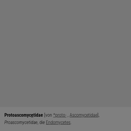
Protoascomyc
e
tidae
[von
*proto-
,
Ascomycetidae
],
Proascomycetidae
, die
Endomycetes
.