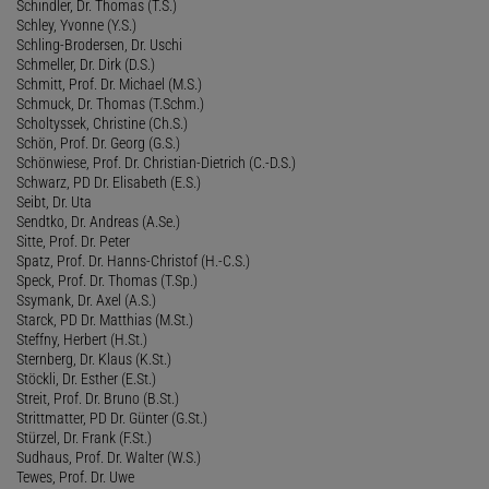
Schindler, Dr. Thomas (T.S.)
Schley, Yvonne (Y.S.)
Schling-Brodersen, Dr. Uschi
Schmeller, Dr. Dirk (D.S.)
Schmitt, Prof. Dr. Michael (M.S.)
Schmuck, Dr. Thomas (T.Schm.)
Scholtyssek, Christine (Ch.S.)
Schön, Prof. Dr. Georg (G.S.)
Schönwiese, Prof. Dr. Christian-Dietrich (C.-D.S.)
Schwarz, PD Dr. Elisabeth (E.S.)
Seibt, Dr. Uta
Sendtko, Dr. Andreas (A.Se.)
Sitte, Prof. Dr. Peter
Spatz, Prof. Dr. Hanns-Christof (H.-C.S.)
Speck, Prof. Dr. Thomas (T.Sp.)
Ssymank, Dr. Axel (A.S.)
Starck, PD Dr. Matthias (M.St.)
Steffny, Herbert (H.St.)
Sternberg, Dr. Klaus (K.St.)
Stöckli, Dr. Esther (E.St.)
Streit, Prof. Dr. Bruno (B.St.)
Strittmatter, PD Dr. Günter (G.St.)
Stürzel, Dr. Frank (F.St.)
Sudhaus, Prof. Dr. Walter (W.S.)
Tewes, Prof. Dr. Uwe