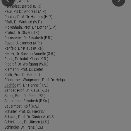
Panesar
, Arne Raj
Panholzer, Bärbel (B.P.)
Paul, PD Dr. Andreas (A.P.)
Paulus, Prof. Dr. Hannes (H.P.)
Pfaff, Dr. Winfried (W.P.)
Pickenhain, Prof. Dr. Lothar (L.P.)
Probst, Dr. Oliver (O.P.)
Ramstetter, Dr. Elisabeth (E.R.)
Ravati, Alexander (A.R.)
Rehfeld, Dr. Klaus (K.Re.)
Reiner, Dr. Susann Annette (S.R.)
Riede, Dr. habil. Klaus (K.R.)
Riegraf, Dr. Wolfgang (W.R.)
Riemann, Prof. Dr. Dieter
Roth, Prof. Dr. Gerhard
Rübsamen-Waigmann, Prof. Dr. Helga
Sachße
(†), Dr. Hanns (H.S.)
Sander, Prof. Dr. Klaus (K.S.)
Sauer, Prof. Dr. Peter (P.S.)
Sauermost, Elisabeth (E.Sa.)
Sauermost, Rolf (R.S.)
Schaller, Prof. Dr. Friedrich
Schaub, Prof. Dr. Günter A. (G.Sb.)
Schickinger, Dr. Jürgen (J.S.)
Schindler, Dr. Franz (F.S.)