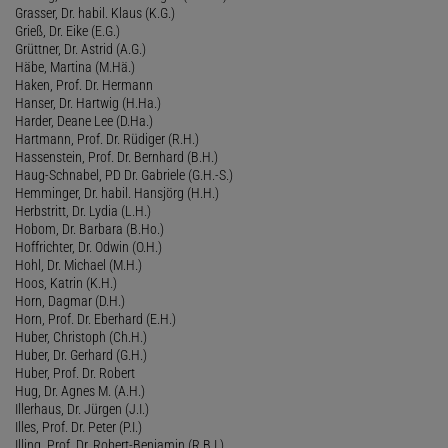
Grasser, Dr. habil. Klaus (K.G.)
Grieß, Dr. Eike (E.G.)
Grüttner, Dr. Astrid (A.G.)
Häbe, Martina (M.Hä.)
Haken, Prof. Dr. Hermann
Hanser, Dr. Hartwig (H.Ha.)
Harder, Deane Lee (D.Ha.)
Hartmann, Prof. Dr. Rüdiger (R.H.)
Hassenstein, Prof. Dr. Bernhard (B.H.)
Haug-Schnabel, PD Dr. Gabriele (G.H.-S.)
Hemminger, Dr. habil. Hansjörg (H.H.)
Herbstritt, Dr. Lydia (L.H.)
Hobom, Dr. Barbara (B.Ho.)
Hoffrichter, Dr. Odwin (O.H.)
Hohl, Dr. Michael (M.H.)
Hoos, Katrin (K.H.)
Horn, Dagmar (D.H.)
Horn, Prof. Dr. Eberhard (E.H.)
Huber, Christoph (Ch.H.)
Huber, Dr. Gerhard (G.H.)
Huber, Prof. Dr. Robert
Hug, Dr. Agnes M. (A.H.)
Illerhaus, Dr. Jürgen (J.I.)
Illes, Prof. Dr. Peter (P.I.)
Illing, Prof. Dr. Robert-Benjamin (R.B.I.)