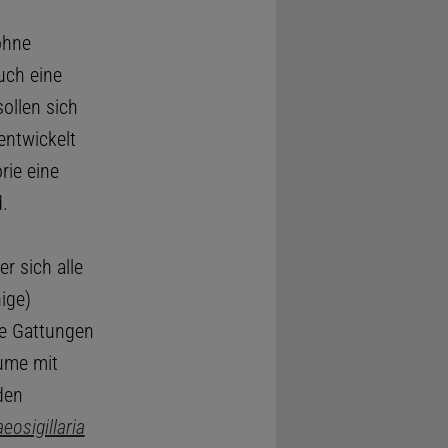
ohne
uch eine
ollen sich
entwickelt
rie eine
.
r sich alle
ige)
ie Gattungen
ume mit
den
eosigillaria