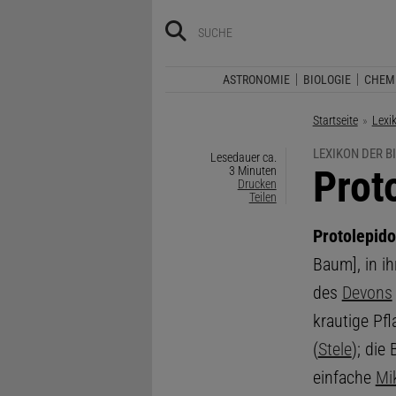
ASTRONOMIE
BIOLOGIE
CHEM
Startseite
Lexi
LEXIKON DER B
Lesedauer ca.
:
Prot
3 Minuten
Drucken
Teilen
Protolepid
Baum], in i
des
Devons
krautige Pf
(
Stele
); die
einfache
Mi