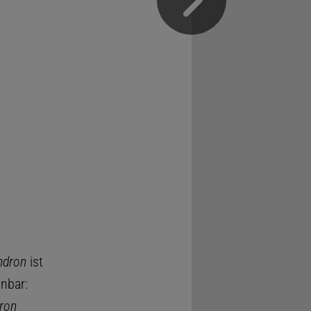
ndron
ist
nbar:
ron