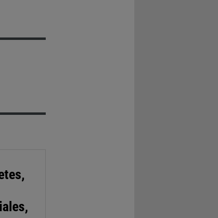
etes,
ales,