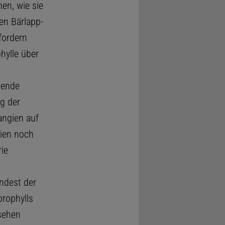
en, wie sie
en Bärlapp-
 fordern
hylle über
ende
g der
angien auf
ien noch
ie
ndest der
orophylls
 sehen