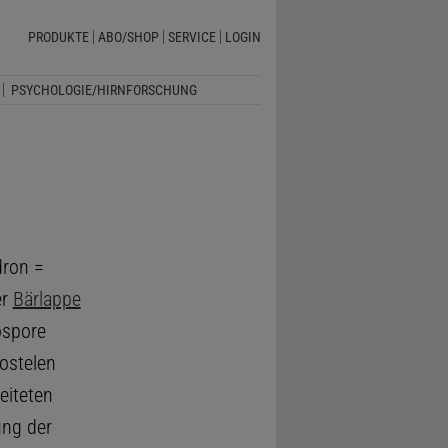
PRODUKTE
ABO/SHOP
SERVICE
LOGIN
PSYCHOLOGIE/HIRNFORSCHUNG
dron =
er
Bärlappe
ospore
ostelen
eiteten
ung der