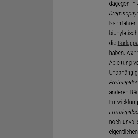
dagegen in
Drepanophy
Nachfahren z
biphyletisc
die
Bärlappa
haben, währ
Ableitung 
Unabhängig 
Protolepido
anderen Bärl
Entwicklung
Protolepido
noch unvoll
eigentlich