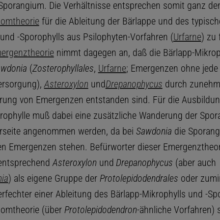
Sporangium. Die Verhältnisse entsprechen somit ganz den
lomtheorie
für die Ableitung der Bärlappe und des typisch
 und -Sporophylls aus Psilophyten-Vorfahren (
Urfarne
) zu
ergenztheorie
nimmt dagegen an, daß die Bärlapp-Mikrop
wdonia
(
Zosterophyllales
,
Urfarne
; Emergenzen ohne jede
ersorgung),
Asteroxylon
und
Drepanophycus
durch zunehm
erung von Emergenzen entstanden sind. Für die Ausbildun
rophylle muß dabei eine zusätzliche Wanderung der Spor
erseite angenommen werden, da bei
Sawdonia
die Sporang
n Emergenzen stehen. Befürworter dieser Emergenztheor
 entsprechend
Asteroxylon
und
Drepanophycus
(aber auch
ia
) als eigene Gruppe der
Protolepidodendrales
oder zumi
erfechter einer Ableitung des Bärlapp-Mikrophylls und -Sp
lomtheorie (über
Protolepidodendron
-ähnliche Vorfahren)