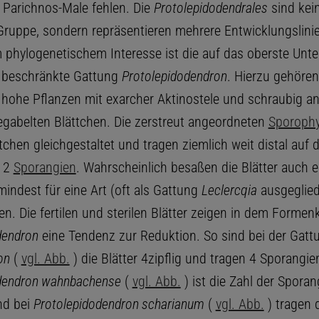
, Parichnos-Male fehlen. Die
Protolepidodendrales
sind kei
uppe, sondern repräsentieren mehrere Entwicklungslini
phylogenetischem Interesse ist die auf das oberste Unt
 beschränkte Gattung
Protolepidodendron
. Hierzu gehören
hohe Pflanzen mit exarcher Aktinostele und schraubig a
gabelten Blättchen. Die zerstreut angeordneten
Sporophy
ttchen gleichgestaltet und tragen ziemlich weit distal auf 
r 2
Sporangien
. Wahrscheinlich besaßen die Blätter auch 
mindest für eine Art (oft als Gattung
Leclercqia
ausgeglied
n. Die fertilen und sterilen Blätter zeigen in dem Formen
dendron
eine Tendenz zur Reduktion. So sind bei der Gatt
on
(
vgl. Abb.
) die Blätter 4zipflig und tragen 4 Sporangien
dendron wahnbachense
(
vgl. Abb.
) ist die Zahl der Sporan
nd bei
Protolepidodendron scharianum
(
vgl. Abb.
) tragen d