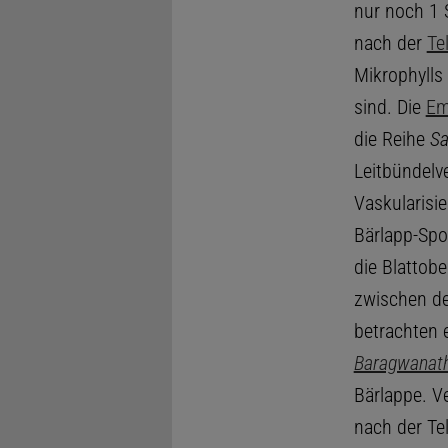
nur noch 1 
nach der
Te
Mikrophylls
sind. Die
Em
die Reihe
Sa
Leitbündelv
Vaskularisi
Bärlapp-Spo
die Blattob
zwischen de
betrachten
Baragwanath
Bärlappe. V
nach der Te