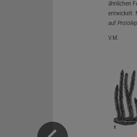
ähnlichen F
entwickelt.
auf
Protolep
V.M.