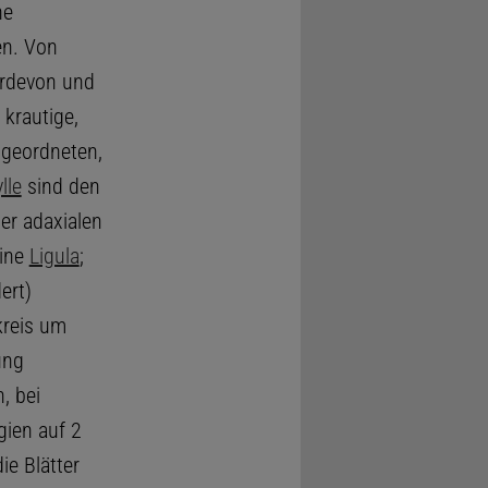
ne
en. Von
erdevon und
 krautige,
ngeordneten,
lle
sind den
der adaxialen
eine
Ligula
;
ert)
kreis um
ung
, bei
gien auf 2
ie Blätter