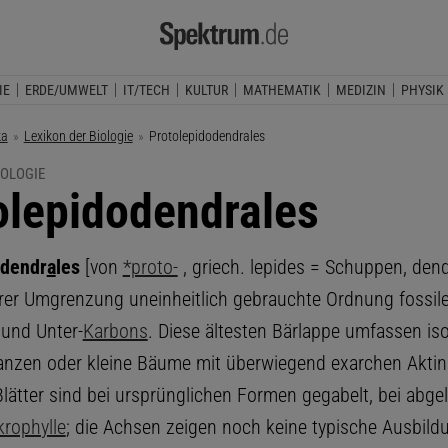
IE
ERDE/UMWELT
IT/TECH
KULTUR
MATHEMATIK
MEDIZIN
PHYSIK
ka
Lexikon der Biologie
Aktuelle Seite:
Protolepidodendrales
IOLOGIE
olepidodendrales
odendr
a
les
[von
*proto-
, griech. lepides = Schuppen, den
hrer Umgrenzung uneinheitlich gebrauchte Ordnung fossil
und Unter-
Karbons
. Diese ältesten Bärlappe umfassen is
lanzen oder kleine Bäume mit überwiegend exarchen Aktin
 Blätter sind bei ursprünglichen Formen gegabelt, bei abgel
krophylle
; die Achsen zeigen noch keine typische Ausbild