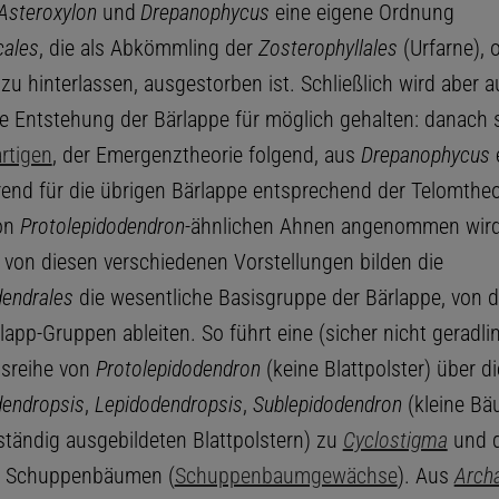
Asteroxylon
und
Drepanophycus
eine eigene Ordnung
cales
, die als Abkömmling der
Zosterophyllales
(Urfarne), 
u hinterlassen, ausgestorben ist. Schließlich wird aber a
he Entstehung der Bärlappe für möglich gehalten: danach s
rtigen
, der Emergenztheorie folgend, aus
Drepanophycus
end für die übrigen Bärlappe entsprechend der Telomtheo
von
Protolepidodendron
-ähnlichen Ahnen angenommen wird
von diesen verschiedenen Vorstellungen bilden die
dendrales
die wesentliche Basisgruppe der Bärlappe, von de
app-Gruppen ableiten. So führt eine (sicher nicht geradlin
sreihe von
Protolepidodendron
(keine Blattpolster) über d
dendropsis
,
Lepidodendropsis
,
Sublepidodendron
(kleine Bä
ständig ausgebildeten Blattpolstern) zu
Cyclostigma
und 
en Schuppenbäumen (
Schuppenbaumgewächse
). Aus
Archa