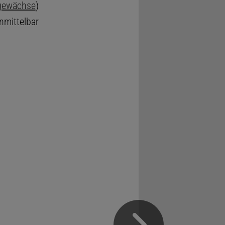
gewächse
)
mittelbar