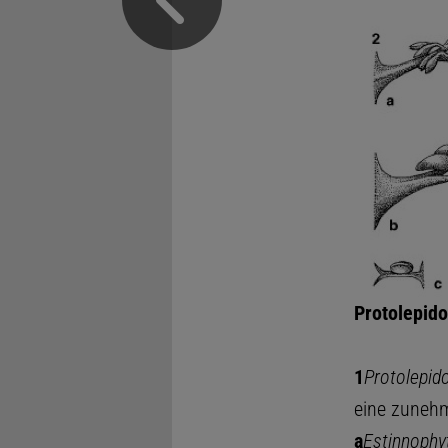
Protolepid
1
Protolepid
eine zunehm
a
Estinnophy