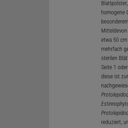
Blattpolster
homogene Gr
besonderem 
Mitteldevon
etwa 50 cm 
mehrfach ge
sterilen Blä
Seite 1 ode
diese ist zu
nachgewiese
Protolepido
Estinnophyt
Protolepido
reduziert, u