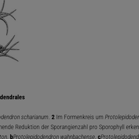
odendrales
odendron scharianum
.
2
Im Formenkreis um
Protolepidode
ende Reduktion der Sporangienzahl pro Sporophyll erken
ton
,
b
Protolepidodendron wahnbachense
,
c
Protolepidodend