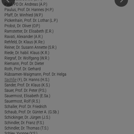
Paul, PD Dr. Andreas (A.P.)
Paulus, Prof. Dr. Hannes (H.P.)
Pfaff, Dr. Winfried (W.P.)
Pickenhain, Prof. Dr. Lothar (L.P.)
Probst, Dr. Oliver (O.P.)
Ramstetter, Dr. Elisabeth (E.R.)
Ravati, Alexander (A.R.)
Rehfeld, Dr. Klaus (K.Re.)
Reiner, Dr. Susann Annette (S.R.)
Riede, Dr. habil. Klaus (K.R.)
Riegraf, Dr. Wolfgang (W.R.)
Riemann, Prof. Dr. Dieter
Roth, Prof. Dr. Gerhard
Rübsamen-Waigmann, Prof. Dr. Helga
Sachße
(†), Dr. Hanns (H.S.)
Sander, Prof. Dr. Klaus (K.S.)
Sauer, Prof. Dr. Peter (P.S.)
Sauermost, Elisabeth (E.Sa.)
Sauermost, Rolf (R.S.)
Schaller, Prof. Dr. Friedrich
Schaub, Prof. Dr. Günter A. (G.Sb.)
Schickinger, Dr. Jürgen (J.S.)
Schindler, Dr. Franz (F.S.)
Schindler, Dr. Thomas (T.S.)
Schley, Yvonne (Y.S.)