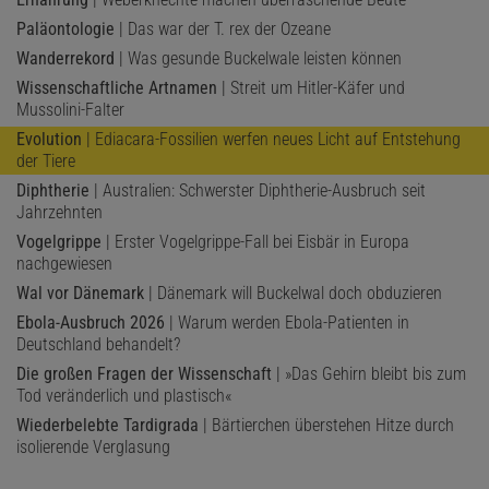
Paläontologie
| Das war der T. rex der Ozeane
Wanderrekord
| Was gesunde Buckelwale leisten können
Wissenschaftliche Artnamen
| Streit um Hitler-Käfer und
Mussolini-Falter
Evolution
| Ediacara-Fossilien werfen neues Licht auf Entstehung
der Tiere
Diphtherie
| Australien: Schwerster Diphtherie-Ausbruch seit
Jahrzehnten
Vogelgrippe
| Erster Vogelgrippe-Fall bei Eisbär in Europa
nachgewiesen
Wal vor Dänemark
| Dänemark will Buckelwal doch obduzieren
Ebola-Ausbruch 2026
| Warum werden Ebola-Patienten in
Deutschland behandelt?
Die großen Fragen der Wissenschaft
| »Das Gehirn bleibt bis zum
Tod veränderlich und plastisch«
Wiederbelebte Tardigrada
| Bärtierchen überstehen Hitze durch
isolierende Verglasung