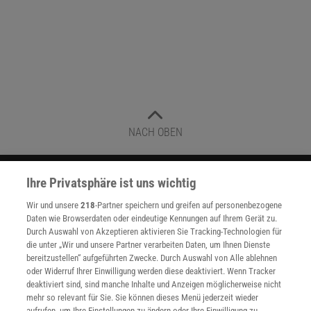
NACH OBEN
Für Sie im Spektrum-Shop und am Kiosk:
Ihre Privatsphäre ist uns wichtig
Wir und unsere
218
-Partner speichern und greifen auf personenbezogene
Daten wie Browserdaten oder eindeutige Kennungen auf Ihrem Gerät zu.
Durch Auswahl von Akzeptieren aktivieren Sie Tracking-Technologien für
die unter „Wir und unsere Partner verarbeiten Daten, um Ihnen Dienste
bereitzustellen“ aufgeführten Zwecke. Durch Auswahl von Alle ablehnen
oder Widerruf Ihrer Einwilligung werden diese deaktiviert. Wenn Tracker
deaktiviert sind, sind manche Inhalte und Anzeigen möglicherweise nicht
WEITERE NEUERSCHEINUNGEN
SPEKTRUM SHOP
mehr so relevant für Sie. Sie können dieses Menü jederzeit wieder
aufrufen, um Ihre Einstellungen zu ändern oder Ihre Einwilligung zu