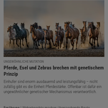
UNGEWÖHNLICHE MUTATION
:
Pferde, Esel und Zebras brechen mit genetischem
Prinzip
Einhufer sind enorm ausdauernd und leistungsfähig – nicht
zufällig gibt es die Einheit Pferdestärke. Offenbar ist dafür ein
ungewöhnlicher genetischer Mechanismus verantwortlich.
Ernährung
| Weberknechte machen überraschende Beute