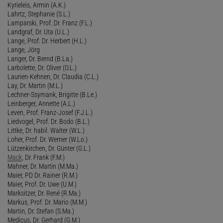
Kyrieleis, Armin (A.K.)
Lahrtz, Stephanie (S.L.)
Lamparski, Prof. Dr. Franz (F.L.)
Landgraf, Dr. Uta (U.L.)
Lange, Prof. Dr. Herbert (H.L.)
Lange, Jörg
Langer, Dr. Bernd (B.La.)
Larbolette, Dr. Oliver (O.L.)
Laurien-Kehnen, Dr. Claudia (C.L.)
Lay, Dr. Martin (M.L.)
Lechner-Ssymank, Brigitte (B.Le.)
Leinberger, Annette (A.L.)
Leven, Prof. Franz-Josef (F.J.L.)
Liedvogel, Prof. Dr. Bodo (B.L.)
Littke, Dr. habil. Walter (W.L.)
Loher, Prof. Dr. Werner (W.Lo.)
Lützenkirchen, Dr. Günter (G.L.)
Mack
, Dr. Frank (F.M.)
Mahner, Dr. Martin (M.Ma.)
Maier, PD Dr. Rainer (R.M.)
Maier, Prof. Dr. Uwe (U.M.)
Marksitzer, Dr. René (R.Ma.)
Markus, Prof. Dr. Mario (M.M.)
Martin, Dr. Stefan (S.Ma.)
Medicus, Dr. Gerhard (G.M.)