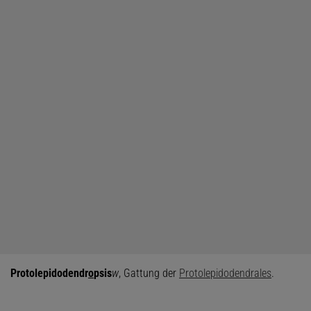
Protolepidodendr
o
psis
w
, Gattung der
Protolepidodendrales
.