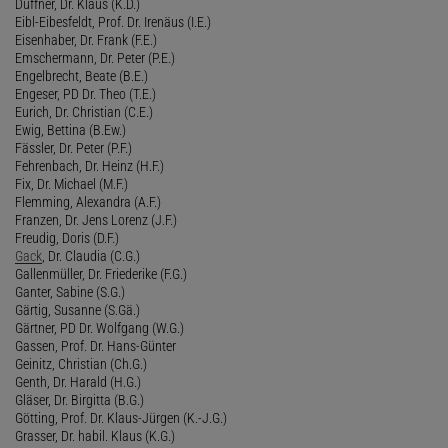
Duffner, Dr. Klaus (K.D.)
Eibl-Eibesfeldt, Prof. Dr. Irenäus (I.E.)
Eisenhaber, Dr. Frank (F.E.)
Emschermann, Dr. Peter (P.E.)
Engelbrecht, Beate (B.E.)
Engeser, PD Dr. Theo (T.E.)
Eurich, Dr. Christian (C.E.)
Ewig, Bettina (B.Ew.)
Fässler, Dr. Peter (P.F.)
Fehrenbach, Dr. Heinz (H.F.)
Fix, Dr. Michael (M.F.)
Flemming, Alexandra (A.F.)
Franzen, Dr. Jens Lorenz (J.F.)
Freudig, Doris (D.F.)
Gack
, Dr. Claudia (C.G.)
Gallenmüller, Dr. Friederike (F.G.)
Ganter, Sabine (S.G.)
Gärtig, Susanne (S.Gä.)
Gärtner, PD Dr. Wolfgang (W.G.)
Gassen, Prof. Dr. Hans-Günter
Geinitz, Christian (Ch.G.)
Genth, Dr. Harald (H.G.)
Gläser, Dr. Birgitta (B.G.)
Götting, Prof. Dr. Klaus-Jürgen (K.-J.G.)
Grasser, Dr. habil. Klaus (K.G.)