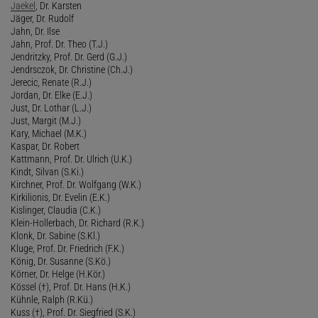
Jaekel
, Dr. Karsten
Jäger, Dr. Rudolf
Jahn, Dr. Ilse
Jahn, Prof. Dr. Theo (T.J.)
Jendritzky, Prof. Dr. Gerd (G.J.)
Jendrsczok, Dr. Christine (Ch.J.)
Jerecic, Renate (R.J.)
Jordan, Dr. Elke (E.J.)
Just, Dr. Lothar (L.J.)
Just, Margit (M.J.)
Kary, Michael (M.K.)
Kaspar, Dr. Robert
Kattmann, Prof. Dr. Ulrich (U.K.)
Kindt, Silvan (S.Ki.)
Kirchner, Prof. Dr. Wolfgang (W.K.)
Kirkilionis, Dr. Evelin (E.K.)
Kislinger, Claudia (C.K.)
Klein-Hollerbach, Dr. Richard (R.K.)
Klonk, Dr. Sabine (S.Kl.)
Kluge, Prof. Dr. Friedrich (F.K.)
König, Dr. Susanne (S.Kö.)
Körner, Dr. Helge (H.Kör.)
Kössel (†), Prof. Dr. Hans (H.K.)
Kühnle, Ralph (R.Kü.)
Kuss (†), Prof. Dr. Siegfried (S.K.)