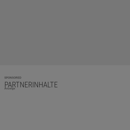
SPONSORED
PARTNERINHALTE
Anzeige