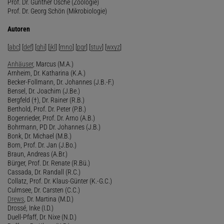
Prof. Dr. Günther Osche (Zoologie)
Prof. Dr. Georg Schön (Mikrobiologie)
Autoren
[
abc
] [
def
] [
ghi
] [
jkl
] [
mno
] [
pqr
] [
stuv
] [
wxyz
]
Anhäuser
, Marcus (M.A.)
Arnheim, Dr. Katharina (K.A.)
Becker-Follmann, Dr. Johannes (J.B.-F.)
Bensel, Dr. Joachim (J.Be.)
Bergfeld (†), Dr. Rainer (R.B.)
Berthold, Prof. Dr. Peter (P.B.)
Bogenrieder, Prof. Dr. Arno (A.B.)
Bohrmann, PD Dr. Johannes (J.B.)
Bonk, Dr. Michael (M.B.)
Born, Prof. Dr. Jan (J.Bo.)
Braun, Andreas (A.Br.)
Bürger, Prof. Dr. Renate (R.Bü.)
Cassada, Dr. Randall (R.C.)
Collatz, Prof. Dr. Klaus-Günter (K.-G.C.)
Culmsee, Dr. Carsten (C.C.)
Drews
, Dr. Martina (M.D.)
Drossé, Inke (I.D.)
Duell-Pfaff, Dr. Nixe (N.D.)