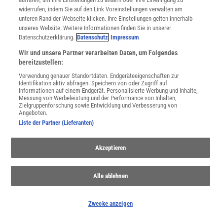
widerrufen, indem Sie auf den Link Voreinstellungen verwalten am
unteren Rand der Webseite klicken. Ihre Einstellungen gelten innerhalb
unseres Website. Weitere Informationen finden Sie in unserer
Spektrum
.de-Newsletter abonnieren
Datenschutzerklärung.
Datenschutz
Impressum
JETZT ANMELDEN!
Wir und unsere Partner verarbeiten Daten, um Folgendes
bereitzustellen:
Sie können unsere Newsletter jederzeit wieder abbestellen. Infos zu unserem Umgang
Verwendung genauer Standortdaten. Endgeräteeigenschaften zur
mit Ihren personenbezogenen Daten finden Sie in unserer
Datenschutzerklärung
.
Identifikation aktiv abfragen. Speichern von oder Zugriff auf
Informationen auf einem Endgerät. Personalisierte Werbung und Inhalte,
Messung von Werbeleistung und der Performance von Inhalten,
Zielgruppenforschung sowie Entwicklung und Verbesserung von
Angeboten.
SERVICES
Liste der Partner (Lieferanten)
Newsletter
Kontakt
Akzeptieren
Spektrum Shop
Im Handel kaufen
Presse
Alle ablehnen
Verträge kündigen
INFO
Zwecke anzeigen
Mediadaten