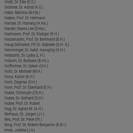
Grieß, Dr. Eike (E.G.)
Grüttner, Dr. Astrid (A.G.)
Häbe, Martina (M.Hä.)
Haken, Prof. Dr. Hermann
Hanser, Dr. Hartwig (H.Ha.)
Harder, Deane Lee (D.Ha.)
Hartmann, Prof. Dr. Rüdiger (R.H.)
Hassenstein, Prof. Dr. Bernhard (B.H.)
Haug-Schnabel, PD Dr. Gabriele (G.H.-S.)
Hemminger, Dr. habil. Hansjörg (H.H.)
Herbstritt, Dr. Lydia (L.H.)
Hobom, Dr. Barbara (B.Ho.)
Hoffrichter, Dr. Odwin (O.H.)
Hohl, Dr. Michael (M.H.)
Hoos, Katrin (K.H.)
Horn, Dagmar (D.H.)
Horn, Prof. Dr. Eberhard (E.H.)
Huber, Christoph (Ch.H.)
Huber, Dr. Gerhard (G.H.)
Huber, Prof. Dr. Robert
Hug, Dr. Agnes M. (A.H.)
Illerhaus, Dr. Jürgen (J.I.)
Illes, Prof. Dr. Peter (P.I.)
Illing, Prof. Dr. Robert-Benjamin (R.B.I.)
Irmer, Juliette (J.Ir.)