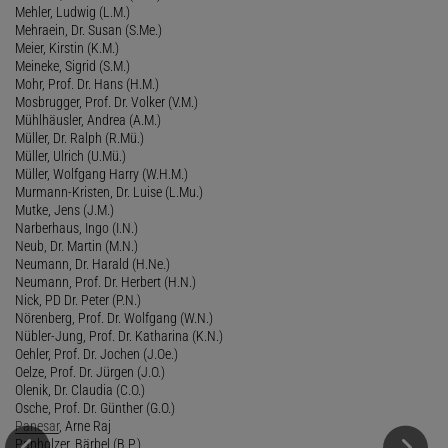
Mehler, Ludwig (L.M.)
Mehraein, Dr. Susan (S.Me.)
Meier, Kirstin (K.M.)
Meineke, Sigrid (S.M.)
Mohr, Prof. Dr. Hans (H.M.)
Mosbrugger, Prof. Dr. Volker (V.M.)
Mühlhäusler, Andrea (A.M.)
Müller, Dr. Ralph (R.Mü.)
Müller, Ulrich (U.Mü.)
Müller, Wolfgang Harry (W.H.M.)
Murmann-Kristen, Dr. Luise (L.Mu.)
Mutke, Jens (J.M.)
Narberhaus, Ingo (I.N.)
Neub, Dr. Martin (M.N.)
Neumann, Dr. Harald (H.Ne.)
Neumann, Prof. Dr. Herbert (H.N.)
Nick, PD Dr. Peter (P.N.)
Nörenberg, Prof. Dr. Wolfgang (W.N.)
Nübler-Jung, Prof. Dr. Katharina (K.N.)
Oehler, Prof. Dr. Jochen (J.Oe.)
Oelze, Prof. Dr. Jürgen (J.O.)
Olenik, Dr. Claudia (C.O.)
Osche, Prof. Dr. Günther (G.O.)
Panesar
, Arne Raj
Panholzer, Bärbel (B.P.)