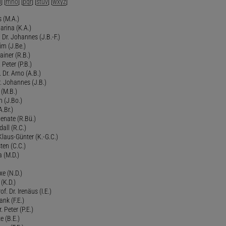
l
] [
mno
] [
pqr
] [
stuv
] [
wxyz
]
 (M.A.)
arina (K.A.)
Dr. Johannes (J.B.-F.)
im (J.Be.)
Rainer (R.B.)
 Peter (P.B.)
 Dr. Arno (A.B.)
 Johannes (J.B.)
 (M.B.)
n (J.Bo.)
.Br.)
Renate (R.Bü.)
all (R.C.)
 Klaus-Günter (K.-G.C.)
ten (C.C.)
a (M.D.)
xe (N.D.)
 (K.D.)
of. Dr. Irenäus (I.E.)
ank (F.E.)
Peter (P.E.)
e (B.E.)