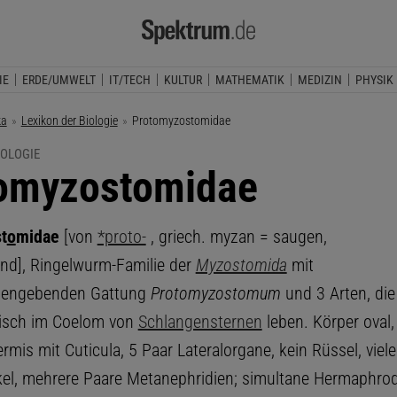
IE
ERDE/UMWELT
IT/TECH
KULTUR
MATHEMATIK
MEDIZIN
PHYSIK
ka
Lexikon der Biologie
Aktuelle Seite:
Protomyzostomidae
IOLOGIE
omyzostomidae
t
o
midae
[von
*proto-
, griech. myzan = saugen,
d], Ringelwurm-Familie der
Myzostomida
mit
mengebenden Gattung
Protomyzostomum
und 3 Arten, die
tisch im Coelom von
Schlangensternen
leben. Körper oval
ermis mit Cuticula, 5 Paar Lateralorgane, kein Rüssel, viele
kel, mehrere Paare Metanephridien; simultane Hermaphrod