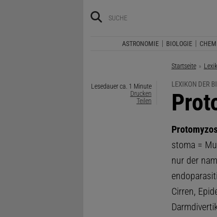
ASTRONOMIE
BIOLOGIE
CHEM
Startseite
Lexi
LEXIKON DER B
Lesedauer ca. 1 Minute
:
Prot
Drucken
Teilen
Protomyzos
stoma = Mun
nur der na
endoparasi
Cirren, Epid
Darmdiverti