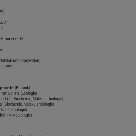
r
DV)
(EDV)
id
-Brauner (EDV)
e:
edaktion und Konzeption)
Beratung)
genrieder (Botanik)
ünter Collatz (Zoologie)
ssel (†) (Biochemie, Molekularbiologie)
er (Biochemie, Molekularbiologie)
 Osche (Zoologie)
chön (Mikrobiologie)