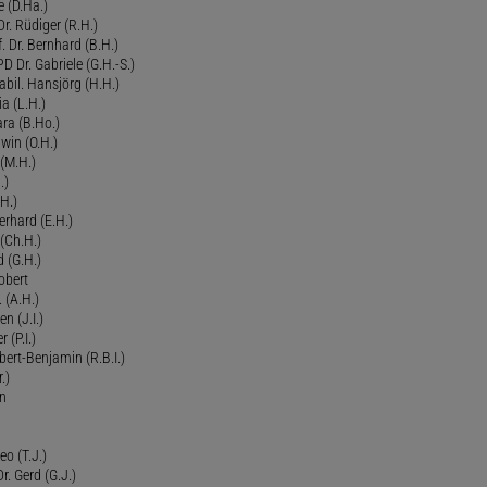
 (D.Ha.)
r. Rüdiger (R.H.)
. Dr. Bernhard (B.H.)
 Dr. Gabriele (G.H.-S.)
bil. Hansjörg (H.H.)
ia (L.H.)
ra (B.Ho.)
dwin (O.H.)
 (M.H.)
.)
H.)
erhard (E.H.)
(Ch.H.)
d (G.H.)
obert
 (A.H.)
en (J.I.)
r (P.I.)
Robert-Benjamin (R.B.I.)
.)
en
eo (T.J.)
Dr. Gerd (G.J.)