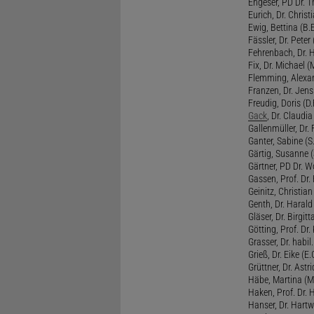
Engeser, PD Dr. Th
Eurich, Dr. Christi
Ewig, Bettina (B.
Fässler, Dr. Peter (
Fehrenbach, Dr. H
Fix, Dr. Michael (M
Flemming, Alexan
Franzen, Dr. Jens 
Freudig, Doris (D.F
Gack
, Dr. Claudia
Gallenmüller, Dr. F
Ganter, Sabine (S.
Gärtig, Susanne (
Gärtner, PD Dr. W
Gassen, Prof. Dr
Geinitz, Christian
Genth, Dr. Harald
Gläser, Dr. Birgitt
Götting, Prof. Dr.
Grasser, Dr. habil
Grieß, Dr. Eike (E.
Grüttner, Dr. Astri
Häbe, Martina (M
Haken, Prof. Dr.
Hanser, Dr. Hartw