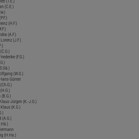
eo (T.E.)
an (C.E.)
Ew.)
P.F.)
einz (H.F.)
.F.)
dra (A.F.)
Lorenz (J.F.)
.)
 (C.G.)
riederike (F.G.)
G.)
S.Gä.)
olfgang (W.G.)
. Hans-Günter
 (Ch.G.)
 (H.G.)
a (B.G.)
 Klaus-Jürgen (K.-J.G.)
. Klaus (K.G.)
G.)
d (A.G.)
.Hä.)
 Hermann
ig (H.Ha.)