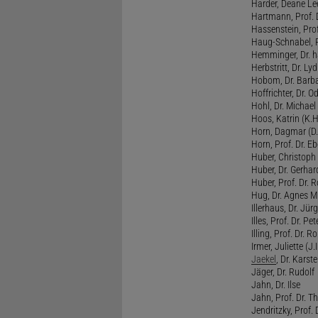
Harder, Deane Lee
Hartmann, Prof. D
Hassenstein, Prof
Haug-Schnabel, PD
Hemminger, Dr. ha
Herbstritt, Dr. Lyd
Hobom, Dr. Barba
Hoffrichter, Dr. O
Hohl, Dr. Michael
Hoos, Katrin (K.H
Horn, Dagmar (D.
Horn, Prof. Dr. Eb
Huber, Christoph 
Huber, Dr. Gerhar
Huber, Prof. Dr. R
Hug, Dr. Agnes M.
Illerhaus, Dr. Jürg
Illes, Prof. Dr. Pete
Illing, Prof. Dr. 
Irmer, Juliette (J.Ir
Jaekel
, Dr. Karst
Jäger, Dr. Rudolf
Jahn, Dr. Ilse
Jahn, Prof. Dr. Th
Jendritzky, Prof. 