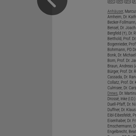
[
abc
] [
def
] [
ghi
] [
jk
Anhäuser
, Marcus
Arnheim, Dr. Kath
Becker-Follmann, 
Bensel, Dr. Joach
Bergfeld (†), Dr. 
Berthold, Prof. Dr.
Bogenrieder, Prof.
Bohrmann, PD Dr.
Bonk, Dr. Michael
Born, Prof. Dr. Ja
Braun, Andreas (A
Bürger, Prof. Dr. 
Cassada, Dr. Rand
Collatz, Prof. Dr.
Culmsee, Dr. Cars
Drews
, Dr. Martin
Drossé, Inke (I.D.)
Duell-Pfaff, Dr. Ni
Duffner, Dr. Klaus
Eibl-Eibesfeldt, Pr
Eisenhaber, Dr. Fr
Emschermann, Dr. 
Engelbrecht, Beat