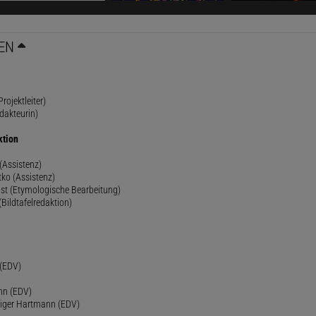
EN
rojektleiter)
dakteurin)
ktion
(Assistenz)
ko (Assistenz)
st (Etymologische Bearbeitung)
(Bildtafelredaktion)
h
 (EDV)
nn (EDV)
diger Hartmann (EDV)