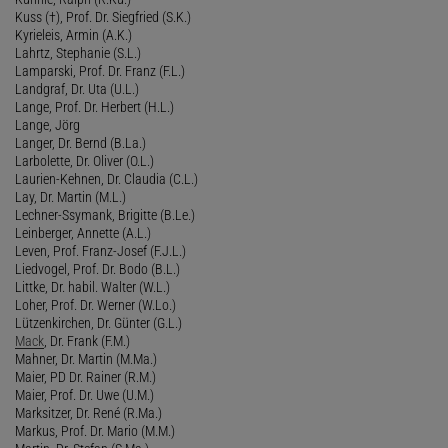
Kuss (†), Prof. Dr. Siegfried (S.K.)
Kyrieleis, Armin (A.K.)
Lahrtz, Stephanie (S.L.)
Lamparski, Prof. Dr. Franz (F.L.)
Landgraf, Dr. Uta (U.L.)
Lange, Prof. Dr. Herbert (H.L.)
Lange, Jörg
Langer, Dr. Bernd (B.La.)
Larbolette, Dr. Oliver (O.L.)
Laurien-Kehnen, Dr. Claudia (C.L.)
Lay, Dr. Martin (M.L.)
Lechner-Ssymank, Brigitte (B.Le.)
Leinberger, Annette (A.L.)
Leven, Prof. Franz-Josef (F.J.L.)
Liedvogel, Prof. Dr. Bodo (B.L.)
Littke, Dr. habil. Walter (W.L.)
Loher, Prof. Dr. Werner (W.Lo.)
Lützenkirchen, Dr. Günter (G.L.)
Mack
, Dr. Frank (F.M.)
Mahner, Dr. Martin (M.Ma.)
Maier, PD Dr. Rainer (R.M.)
Maier, Prof. Dr. Uwe (U.M.)
Marksitzer, Dr. René (R.Ma.)
Markus, Prof. Dr. Mario (M.M.)