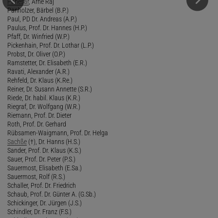
Panesar
, Arne Raj
Panholzer, Bärbel (B.P.)
Paul, PD Dr. Andreas (A.P.)
Paulus, Prof. Dr. Hannes (H.P.)
Pfaff, Dr. Winfried (W.P.)
Pickenhain, Prof. Dr. Lothar (L.P.)
Probst, Dr. Oliver (O.P.)
Ramstetter, Dr. Elisabeth (E.R.)
Ravati, Alexander (A.R.)
Rehfeld, Dr. Klaus (K.Re.)
Reiner, Dr. Susann Annette (S.R.)
Riede, Dr. habil. Klaus (K.R.)
Riegraf, Dr. Wolfgang (W.R.)
Riemann, Prof. Dr. Dieter
Roth, Prof. Dr. Gerhard
Rübsamen-Waigmann, Prof. Dr. Helga
Sachße
(†), Dr. Hanns (H.S.)
Sander, Prof. Dr. Klaus (K.S.)
Sauer, Prof. Dr. Peter (P.S.)
Sauermost, Elisabeth (E.Sa.)
Sauermost, Rolf (R.S.)
Schaller, Prof. Dr. Friedrich
Schaub, Prof. Dr. Günter A. (G.Sb.)
Schickinger, Dr. Jürgen (J.S.)
Schindler, Dr. Franz (F.S.)