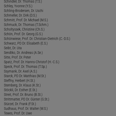
Schindler, Dr. Thomas (T.S.)
Schley, Yvonne (Y.S.)
Schling-Brodersen, Dr. Uschi
Schmeller, Dr. Dirk (D.S.)
Schmitt, Prof. Dr. Michael (M.S.)
Schmuck, Dr. Thomas (T.Schm.)
Scholtyssek, Christine (Ch.S.)
Schön, Prof. Dr. Georg (G.S.)
Schönwiese, Prof. Dr. Christian-Dietrich (C.-D.S.)
Schwarz, PD Dr. Elisabeth (E.S.)
Seibt, Dr. Uta
Sendtko, Dr. Andreas (A.Se.)
Sitte, Prof. Dr. Peter
Spatz, Prof. Dr. Hanns-Christof (H.-C.S.)
Speck, Prof. Dr. Thomas (T.Sp.)
Ssymank, Dr. Axel (A.S.)
Starck, PD Dr. Matthias (M.St.)
Steffny, Herbert (H.St.)
Sternberg, Dr. Klaus (K.St.)
Stöckli, Dr. Esther (E.St.)
Streit, Prof. Dr. Bruno (B.St.)
Strittmatter, PD Dr. Günter (G.St.)
Stürzel, Dr. Frank (F.St.)
Sudhaus, Prof. Dr. Walter (W.S.)
Tewes, Prof. Dr. Uwe