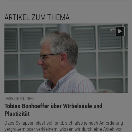
ARTIKEL ZUM THEMA
DASGEHIRN.INFO
:
Tobias Bonhoeffer über Wirbelsäule und
Plastizität
Dass Synapsen plastisch sind, sich also je nach Anforderung
vergrößern oder verkleinern, wissen wir durch eine Arbeit von