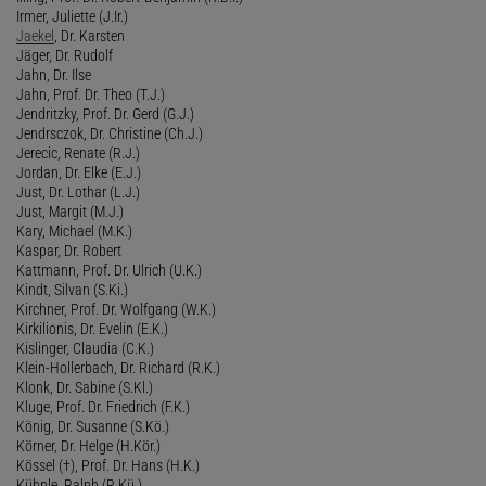
Irmer, Juliette (J.Ir.)
Jaekel
, Dr. Karsten
Jäger, Dr. Rudolf
Jahn, Dr. Ilse
Jahn, Prof. Dr. Theo (T.J.)
Jendritzky, Prof. Dr. Gerd (G.J.)
Jendrsczok, Dr. Christine (Ch.J.)
Jerecic, Renate (R.J.)
Jordan, Dr. Elke (E.J.)
Just, Dr. Lothar (L.J.)
Just, Margit (M.J.)
Kary, Michael (M.K.)
Kaspar, Dr. Robert
Kattmann, Prof. Dr. Ulrich (U.K.)
Kindt, Silvan (S.Ki.)
Kirchner, Prof. Dr. Wolfgang (W.K.)
Kirkilionis, Dr. Evelin (E.K.)
Kislinger, Claudia (C.K.)
Klein-Hollerbach, Dr. Richard (R.K.)
Klonk, Dr. Sabine (S.Kl.)
Kluge, Prof. Dr. Friedrich (F.K.)
König, Dr. Susanne (S.Kö.)
Körner, Dr. Helge (H.Kör.)
Kössel (†), Prof. Dr. Hans (H.K.)
Kühnle, Ralph (R.Kü.)