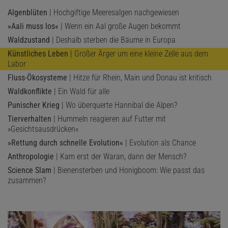
Algenblüten
| Hochgiftige Meeresalgen nachgewiesen
»Aali muss los«
| Wenn ein Aal große Augen bekommt
Waldzustand
| Deshalb sterben die Bäume in Europa
Künstliches Leben
| Großer Ärger um eine kleine Zelle aus dem
Labor
Fluss-Ökosysteme
| Hitze für Rhein, Main und Donau ist kritisch
Waldkonflikte
| Ein Wald für alle
Punischer Krieg
| Wo überquerte Hannibal die Alpen?
Tierverhalten
| Hummeln reagieren auf Futter mit
»Gesichtsausdrücken«
»Rettung durch schnelle Evolution«
| Evolution als Chance
Anthropologie
| Kam erst der Waran, dann der Mensch?
Science Slam
| Bienensterben und Honigboom: Wie passt das
zusammen?