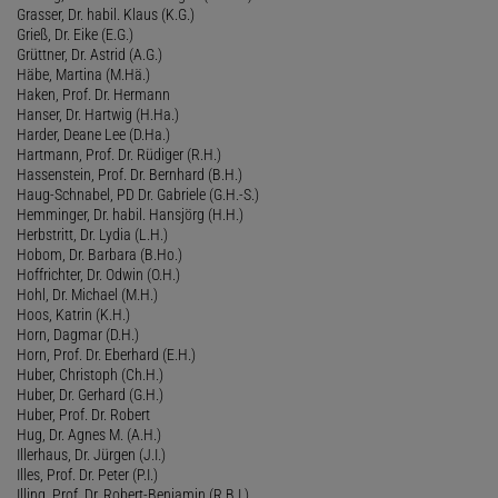
Grasser, Dr. habil. Klaus (K.G.)
Grieß, Dr. Eike (E.G.)
Grüttner, Dr. Astrid (A.G.)
Häbe, Martina (M.Hä.)
Haken, Prof. Dr. Hermann
Hanser, Dr. Hartwig (H.Ha.)
Harder, Deane Lee (D.Ha.)
Hartmann, Prof. Dr. Rüdiger (R.H.)
Hassenstein, Prof. Dr. Bernhard (B.H.)
Haug-Schnabel, PD Dr. Gabriele (G.H.-S.)
Hemminger, Dr. habil. Hansjörg (H.H.)
Herbstritt, Dr. Lydia (L.H.)
Hobom, Dr. Barbara (B.Ho.)
Hoffrichter, Dr. Odwin (O.H.)
Hohl, Dr. Michael (M.H.)
Hoos, Katrin (K.H.)
Horn, Dagmar (D.H.)
Horn, Prof. Dr. Eberhard (E.H.)
Huber, Christoph (Ch.H.)
Huber, Dr. Gerhard (G.H.)
Huber, Prof. Dr. Robert
Hug, Dr. Agnes M. (A.H.)
Illerhaus, Dr. Jürgen (J.I.)
Illes, Prof. Dr. Peter (P.I.)
Illing, Prof. Dr. Robert-Benjamin (R.B.I.)