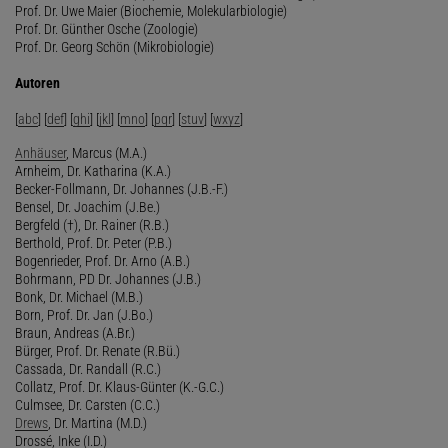
Prof. Dr. Uwe Maier (Biochemie, Molekularbiologie)
Prof. Dr. Günther Osche (Zoologie)
Prof. Dr. Georg Schön (Mikrobiologie)
Autoren
[
abc
] [
def
] [
ghi
] [
jkl
] [
mno
] [
pqr
] [
stuv
] [
wxyz
]
Anhäuser
, Marcus (M.A.)
Arnheim, Dr. Katharina (K.A.)
Becker-Follmann, Dr. Johannes (J.B.-F.)
Bensel, Dr. Joachim (J.Be.)
Bergfeld (†), Dr. Rainer (R.B.)
Berthold, Prof. Dr. Peter (P.B.)
Bogenrieder, Prof. Dr. Arno (A.B.)
Bohrmann, PD Dr. Johannes (J.B.)
Bonk, Dr. Michael (M.B.)
Born, Prof. Dr. Jan (J.Bo.)
Braun, Andreas (A.Br.)
Bürger, Prof. Dr. Renate (R.Bü.)
Cassada, Dr. Randall (R.C.)
Collatz, Prof. Dr. Klaus-Günter (K.-G.C.)
Culmsee, Dr. Carsten (C.C.)
Drews
, Dr. Martina (M.D.)
Drossé, Inke (I.D.)