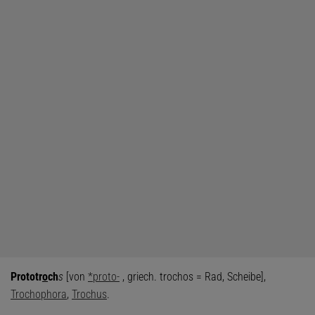
Prototr
o
ch
s
[von
*proto-
, griech. trochos = Rad, Scheibe],
Trochophora
,
Trochus
.