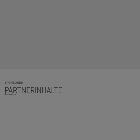
SPONSORED
PARTNERINHALTE
Anzeige