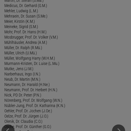
Martin, Dr. Stefan (S.Ma.)
Medicus, Dr. Gerhard (G.M.)
Mehler, Ludwig (L.M.)
Mehraein, Dr. Susan (S.Me.)
Meier, Kirstin (K.M.)
Meineke, Sigrid (S.M.)
Mohr, Prof. Dr. Hans (H.M.)
Mosbrugger, Prof. Dr. Volker (V.M.)
Mühlhäusler, Andrea (A.M.)
Müller, Dr. Ralph (R.Mü.)
Müller, Ulrich (U.Mü.)
Müller, Wolfgang Harry (W.H.M.)
Murmann-Kristen, Dr. Luise (L.Mu.)
Mutke, Jens (J.M.)
Narberhaus, Ingo (I.N.)
Neub, Dr. Martin (M.N.)
Neumann, Dr. Harald (H.Ne.)
Neumann, Prof. Dr. Herbert (H.N.)
Nick, PD Dr. Peter (P.N.)
Nörenberg, Prof. Dr. Wolfgang (W.N.)
Nübler-Jung, Prof. Dr. Katharina (K.N.)
Oehler, Prof. Dr. Jochen (J.Oe.)
Oelze, Prof. Dr. Jürgen (J.O.)
Olenik, Dr. Claudia (C.O.)
Osche, Prof. Dr. Günther (G.O.)