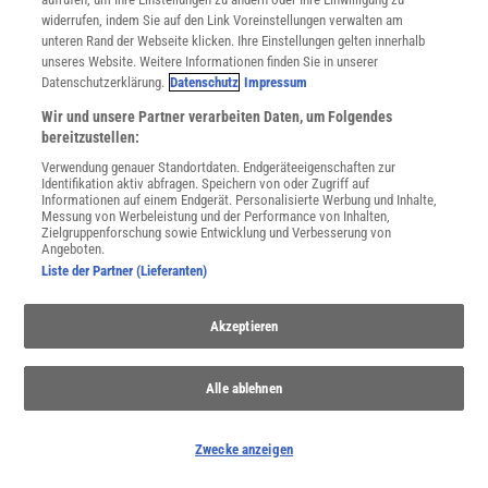
widerrufen, indem Sie auf den Link Voreinstellungen verwalten am
unteren Rand der Webseite klicken. Ihre Einstellungen gelten innerhalb
Spektrum
.de-Newsletter abonnieren
unseres Website. Weitere Informationen finden Sie in unserer
Datenschutzerklärung.
Datenschutz
Impressum
JETZT ANMELDEN!
Wir und unsere Partner verarbeiten Daten, um Folgendes
bereitzustellen:
Sie können unsere Newsletter jederzeit wieder abbestellen. Infos zu unserem Umgang
Verwendung genauer Standortdaten. Endgeräteeigenschaften zur
mit Ihren personenbezogenen Daten finden Sie in unserer
Datenschutzerklärung
.
Identifikation aktiv abfragen. Speichern von oder Zugriff auf
Informationen auf einem Endgerät. Personalisierte Werbung und Inhalte,
Messung von Werbeleistung und der Performance von Inhalten,
Zielgruppenforschung sowie Entwicklung und Verbesserung von
Angeboten.
SERVICES
Liste der Partner (Lieferanten)
Newsletter
Kontakt
Akzeptieren
Spektrum Shop
Im Handel kaufen
Presse
Alle ablehnen
Verträge kündigen
Widerruf
Zwecke anzeigen
INFO
Mediadaten