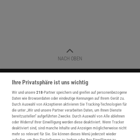
NACH OBEN
Für Sie im Spektrum-Shop und am Kiosk:
Ihre Privatsphäre ist uns wichtig
Wir und unsere
218
-Partner speichern und greifen auf personenbezogene
Daten wie Browserdaten oder eindeutige Kennungen auf Ihrem Gerät zu.
Durch Auswahl von Akzeptieren aktivieren Sie Tracking-Technologien für
die unter „Wir und unsere Partner verarbeiten Daten, um Ihnen Dienste
bereitzustellen“ aufgeführten Zwecke. Durch Auswahl von Alle ablehnen
oder Widerruf Ihrer Einwilligung werden diese deaktiviert. Wenn Tracker
deaktiviert sind, sind manche Inhalte und Anzeigen möglicherweise nicht
WEITERE NEUERSCHEINUNGEN
SPEKTRUM SHOP
mehr so relevant für Sie. Sie können dieses Menü jederzeit wieder
aufrufen, um Ihre Einstellungen zu ändern oder Ihre Einwilligung zu