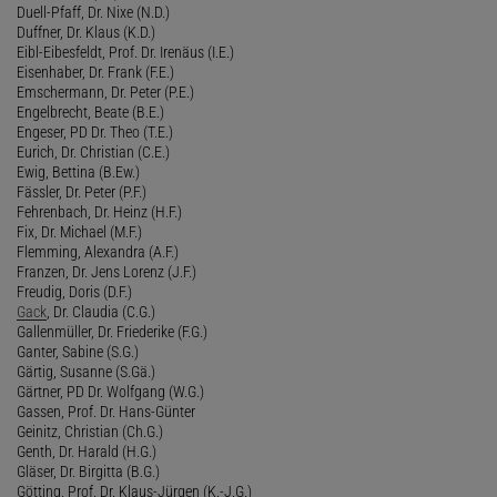
Duell-Pfaff, Dr. Nixe (N.D.)
Duffner, Dr. Klaus (K.D.)
Eibl-Eibesfeldt, Prof. Dr. Irenäus (I.E.)
Eisenhaber, Dr. Frank (F.E.)
Emschermann, Dr. Peter (P.E.)
Engelbrecht, Beate (B.E.)
Engeser, PD Dr. Theo (T.E.)
Eurich, Dr. Christian (C.E.)
Ewig, Bettina (B.Ew.)
Fässler, Dr. Peter (P.F.)
Fehrenbach, Dr. Heinz (H.F.)
Fix, Dr. Michael (M.F.)
Flemming, Alexandra (A.F.)
Franzen, Dr. Jens Lorenz (J.F.)
Freudig, Doris (D.F.)
Gack
, Dr. Claudia (C.G.)
Gallenmüller, Dr. Friederike (F.G.)
Ganter, Sabine (S.G.)
Gärtig, Susanne (S.Gä.)
Gärtner, PD Dr. Wolfgang (W.G.)
Gassen, Prof. Dr. Hans-Günter
Geinitz, Christian (Ch.G.)
Genth, Dr. Harald (H.G.)
Gläser, Dr. Birgitta (B.G.)
Götting, Prof. Dr. Klaus-Jürgen (K.-J.G.)