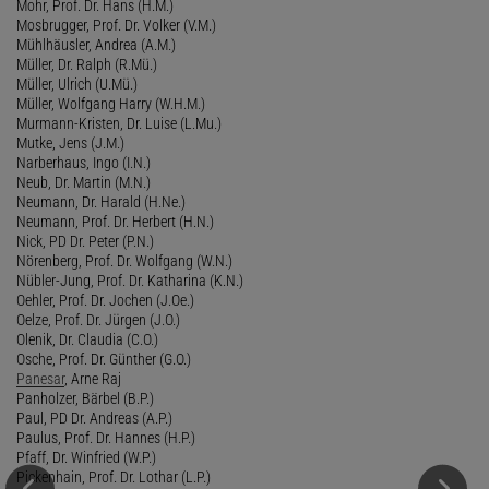
Mohr, Prof. Dr. Hans (H.M.)
Mosbrugger, Prof. Dr. Volker (V.M.)
Mühlhäusler, Andrea (A.M.)
Müller, Dr. Ralph (R.Mü.)
Müller, Ulrich (U.Mü.)
Müller, Wolfgang Harry (W.H.M.)
Murmann-Kristen, Dr. Luise (L.Mu.)
Mutke, Jens (J.M.)
Narberhaus, Ingo (I.N.)
Neub, Dr. Martin (M.N.)
Neumann, Dr. Harald (H.Ne.)
Neumann, Prof. Dr. Herbert (H.N.)
Nick, PD Dr. Peter (P.N.)
Nörenberg, Prof. Dr. Wolfgang (W.N.)
Nübler-Jung, Prof. Dr. Katharina (K.N.)
Oehler, Prof. Dr. Jochen (J.Oe.)
Oelze, Prof. Dr. Jürgen (J.O.)
Olenik, Dr. Claudia (C.O.)
Osche, Prof. Dr. Günther (G.O.)
Panesar
, Arne Raj
Panholzer, Bärbel (B.P.)
Paul, PD Dr. Andreas (A.P.)
Paulus, Prof. Dr. Hannes (H.P.)
Pfaff, Dr. Winfried (W.P.)
Pickenhain, Prof. Dr. Lothar (L.P.)