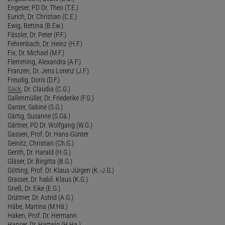
Engeser, PD Dr. Theo (T.E.)
Eurich, Dr. Christian (C.E.)
Ewig, Bettina (B.Ew.)
Fässler, Dr. Peter (P.F.)
Fehrenbach, Dr. Heinz (H.F.)
Fix, Dr. Michael (M.F.)
Flemming, Alexandra (A.F.)
Franzen, Dr. Jens Lorenz (J.F.)
Freudig, Doris (D.F.)
Gack
, Dr. Claudia (C.G.)
Gallenmüller, Dr. Friederike (F.G.)
Ganter, Sabine (S.G.)
Gärtig, Susanne (S.Gä.)
Gärtner, PD Dr. Wolfgang (W.G.)
Gassen, Prof. Dr. Hans-Günter
Geinitz, Christian (Ch.G.)
Genth, Dr. Harald (H.G.)
Gläser, Dr. Birgitta (B.G.)
Götting, Prof. Dr. Klaus-Jürgen (K.-J.G.)
Grasser, Dr. habil. Klaus (K.G.)
Grieß, Dr. Eike (E.G.)
Grüttner, Dr. Astrid (A.G.)
Häbe, Martina (M.Hä.)
Haken, Prof. Dr. Hermann
Hanser, Dr. Hartwig (H.Ha.)