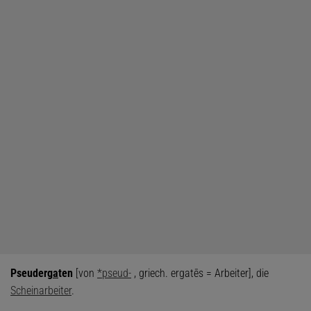
Pseuderg
a
ten
[von
*pseud-
, griech. ergatēs = Arbeiter], die
Scheinarbeiter
.