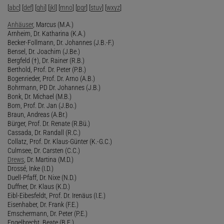
[
abc
] [
def
] [
ghi
] [
jkl
] [
mno
] [
pqr
] [
stuv
] [
wxyz
]
Anhäuser
, Marcus (M.A.)
Arnheim, Dr. Katharina (K.A.)
Becker-Follmann, Dr. Johannes (J.B.-F.)
Bensel, Dr. Joachim (J.Be.)
Bergfeld (†), Dr. Rainer (R.B.)
Berthold, Prof. Dr. Peter (P.B.)
Bogenrieder, Prof. Dr. Arno (A.B.)
Bohrmann, PD Dr. Johannes (J.B.)
Bonk, Dr. Michael (M.B.)
Born, Prof. Dr. Jan (J.Bo.)
Braun, Andreas (A.Br.)
Bürger, Prof. Dr. Renate (R.Bü.)
Cassada, Dr. Randall (R.C.)
Collatz, Prof. Dr. Klaus-Günter (K.-G.C.)
Culmsee, Dr. Carsten (C.C.)
Drews
, Dr. Martina (M.D.)
Drossé, Inke (I.D.)
Duell-Pfaff, Dr. Nixe (N.D.)
Duffner, Dr. Klaus (K.D.)
Eibl-Eibesfeldt, Prof. Dr. Irenäus (I.E.)
Eisenhaber, Dr. Frank (F.E.)
Emschermann, Dr. Peter (P.E.)
Engelbrecht, Beate (B.E.)