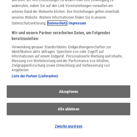
widerrufen, indem Sie auf den Link Voreinstellungen verwalten am
Sie können unsere Newsletter jederzeit wieder abbestellen. Infos zu unserem Umgang
mit Ihren personenbezogenen Daten finden Sie in unserer
Datenschutzerklärung
.
unteren Rand der Webseite klicken. Ihre Einstellungen gelten innerhalb
unseres Website. Weitere Informationen finden Sie in unserer
Datenschutzerklärung.
Datenschutz
Impressum
Wir und unsere Partner verarbeiten Daten, um Folgendes
SERVICES
bereitzustellen:
Newsletter
Verwendung genauer Standortdaten. Endgeräteeigenschaften zur
Kontakt
Identifikation aktiv abfragen. Speichern von oder Zugriff auf
Spektrum Shop
Informationen auf einem Endgerät. Personalisierte Werbung und Inhalte,
Messung von Werbeleistung und der Performance von Inhalten,
Im Handel kaufen
Zielgruppenforschung sowie Entwicklung und Verbesserung von
Presse
Angeboten.
Verträge kündigen
Liste der Partner (Lieferanten)
Widerruf
Akzeptieren
INFO
Mediadaten
Datenschutz
Alle ablehnen
Nutzungsbedingungen
Cookie-Einstellungen
Utiq verwalten
Zwecke anzeigen
Nutzungsbasierte Onlinewerbung