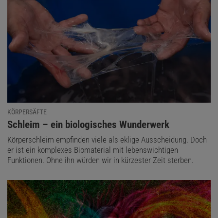
KÖRPERSÄFTE
:
Schleim – ein biologisches Wunderwerk
Körperschleim empfinden viele als eklige Ausscheidung. Doch
er ist ein komplexes Biomaterial mit lebenswichtigen
Funktionen. Ohne ihn würden wir in kürzester Zeit sterben.