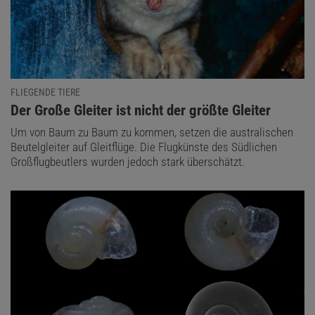
FLIEGENDE TIERE
:
Der Große Gleiter ist nicht der größte Gleiter
Um von Baum zu Baum zu kommen, setzen die australischen
Beutelgleiter auf Gleitflüge. Die Flugkünste des Südlichen
Großflugbeutlers wurden jedoch stark überschätzt.