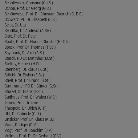
Scholtyssek, Christine (Ch.S.)
Schön, Prof. Dr. Georg (G.S.)
Schönwiese, Prof. Dr. Christian-Dietrich (C.-D.S.)
Schwarz, PD Dr. Elisabeth (E.S.)
Seibt, Dr. Uta
Sendtko, Dr. Andreas (A.Se.)
Sitte, Prof. Dr. Peter
Spatz, Prof. Dr. Hanns-Christof (H.-C.S.)
Speck, Prof. Dr. Thomas (T.Sp.)
Ssymank, Dr. Axel (A.S.)
Starck, PD Dr. Matthias (M.St.)
Steffny, Herbert (H.St.)
Sternberg, Dr. Klaus (K.St.)
Stöckli, Dr. Esther (E.St.)
Streit, Prof. Dr. Bruno (B.St.)
Strittmatter, PD Dr. Günter (G.St.)
Stürzel, Dr. Frank (F.St.)
Sudhaus, Prof. Dr. Walter (W.S.)
Tewes, Prof. Dr. Uwe
Theopold, Dr. Ulrich (U.T.)
Uhl, Dr. Gabriele (G.U.)
Unsicker, Prof. Dr. Klaus (K.U.)
Vaas, Rüdiger (R.V.)
Vogt, Prof. Dr. Joachim (J.V.)
Vollmer, Prof. Dr. Dr. Gerhard (G.V.)