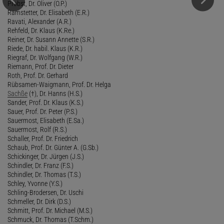
Probst, Dr. Oliver (O.P.)
Ramstetter, Dr. Elisabeth (E.R.)
Ravati, Alexander (A.R.)
Rehfeld, Dr. Klaus (K.Re.)
Reiner, Dr. Susann Annette (S.R.)
Riede, Dr. habil. Klaus (K.R.)
Riegraf, Dr. Wolfgang (W.R.)
Riemann, Prof. Dr. Dieter
Roth, Prof. Dr. Gerhard
Rübsamen-Waigmann, Prof. Dr. Helga
Sachße
(†), Dr. Hanns (H.S.)
Sander, Prof. Dr. Klaus (K.S.)
Sauer, Prof. Dr. Peter (P.S.)
Sauermost, Elisabeth (E.Sa.)
Sauermost, Rolf (R.S.)
Schaller, Prof. Dr. Friedrich
Schaub, Prof. Dr. Günter A. (G.Sb.)
Schickinger, Dr. Jürgen (J.S.)
Schindler, Dr. Franz (F.S.)
Schindler, Dr. Thomas (T.S.)
Schley, Yvonne (Y.S.)
Schling-Brodersen, Dr. Uschi
Schmeller, Dr. Dirk (D.S.)
Schmitt, Prof. Dr. Michael (M.S.)
Schmuck, Dr. Thomas (T.Schm.)