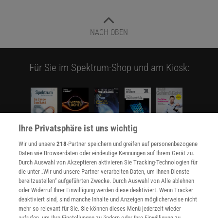
NACH OBEN
Für Sie im Spektrum-Shop und am Kiosk:
Ihre Privatsphäre ist uns wichtig
Wir und unsere
218
-Partner speichern und greifen auf personenbezogene
WEITERE NEUERSCHEINUNGEN
SPEKTRUM SHOP
Daten wie Browserdaten oder eindeutige Kennungen auf Ihrem Gerät zu.
Durch Auswahl von Akzeptieren aktivieren Sie Tracking-Technologien für
die unter „Wir und unsere Partner verarbeiten Daten, um Ihnen Dienste
bereitzustellen“ aufgeführten Zwecke. Durch Auswahl von Alle ablehnen
Spektrum
.de-Newsletter abonnieren
oder Widerruf Ihrer Einwilligung werden diese deaktiviert. Wenn Tracker
deaktiviert sind, sind manche Inhalte und Anzeigen möglicherweise nicht
JETZT ANMELDEN!
mehr so relevant für Sie. Sie können dieses Menü jederzeit wieder
aufrufen, um Ihre Einstellungen zu ändern oder Ihre Einwilligung zu