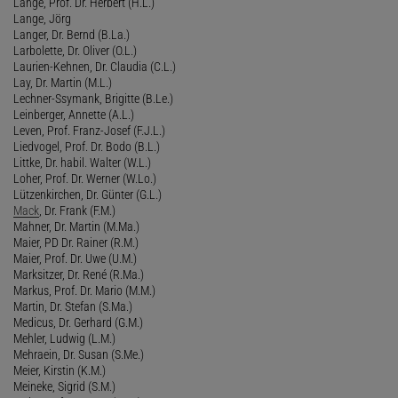
Lange, Prof. Dr. Herbert (H.L.)
Lange, Jörg
Langer, Dr. Bernd (B.La.)
Larbolette, Dr. Oliver (O.L.)
Laurien-Kehnen, Dr. Claudia (C.L.)
Lay, Dr. Martin (M.L.)
Lechner-Ssymank, Brigitte (B.Le.)
Leinberger, Annette (A.L.)
Leven, Prof. Franz-Josef (F.J.L.)
Liedvogel, Prof. Dr. Bodo (B.L.)
Littke, Dr. habil. Walter (W.L.)
Loher, Prof. Dr. Werner (W.Lo.)
Lützenkirchen, Dr. Günter (G.L.)
Mack
, Dr. Frank (F.M.)
Mahner, Dr. Martin (M.Ma.)
Maier, PD Dr. Rainer (R.M.)
Maier, Prof. Dr. Uwe (U.M.)
Marksitzer, Dr. René (R.Ma.)
Markus, Prof. Dr. Mario (M.M.)
Martin, Dr. Stefan (S.Ma.)
Medicus, Dr. Gerhard (G.M.)
Mehler, Ludwig (L.M.)
Mehraein, Dr. Susan (S.Me.)
Meier, Kirstin (K.M.)
Meineke, Sigrid (S.M.)