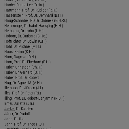
Harder, Deane Lee (D.Ha.)
Hartmann, Prof. Dr. Rüdiger (R.H.)
Hassenstein, Prof. Dr. Bernhard (B.H.)
Haug-Schnabel, PD Dr. Gabriele (G.H.-S.)
Hemminger, Dr. habil. Hansjörg (H.H.)
Herbstritt, Dr. Lydia (L.H.)
Hobom, Dr. Barbara (B.Ho.)
Hoffrichter, Dr. Odwin (O.H.)
Hohl, Dr. Michael (M.H.)
Hoos, Katrin (K.H.)
Horn, Dagmar (D.H.)
Horn, Prof. Dr. Eberhard (E.H.)
Huber, Christoph (Ch.H.)
Huber, Dr. Gerhard (G.H.)
Huber, Prof. Dr. Robert
Hug, Dr. Agnes M. (A.H.)
Illerhaus, Dr. Jürgen (J.I.)
Illes, Prof. Dr. Peter (P.I.)
Illing, Prof. Dr. Robert-Benjamin (R.B.I.)
Irmer, Juliette (J.Ir.)
Jaekel
, Dr. Karsten
Jäger, Dr. Rudolf
Jahn, Dr. Ilse
Jahn, Prof. Dr. Theo (T.J.)