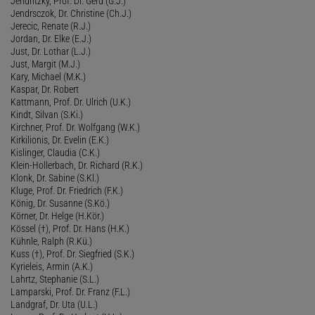
Jendritzky, Prof. Dr. Gerd (G.J.)
Jendrsczok, Dr. Christine (Ch.J.)
Jerecic, Renate (R.J.)
Jordan, Dr. Elke (E.J.)
Just, Dr. Lothar (L.J.)
Just, Margit (M.J.)
Kary, Michael (M.K.)
Kaspar, Dr. Robert
Kattmann, Prof. Dr. Ulrich (U.K.)
Kindt, Silvan (S.Ki.)
Kirchner, Prof. Dr. Wolfgang (W.K.)
Kirkilionis, Dr. Evelin (E.K.)
Kislinger, Claudia (C.K.)
Klein-Hollerbach, Dr. Richard (R.K.)
Klonk, Dr. Sabine (S.Kl.)
Kluge, Prof. Dr. Friedrich (F.K.)
König, Dr. Susanne (S.Kö.)
Körner, Dr. Helge (H.Kör.)
Kössel (†), Prof. Dr. Hans (H.K.)
Kühnle, Ralph (R.Kü.)
Kuss (†), Prof. Dr. Siegfried (S.K.)
Kyrieleis, Armin (A.K.)
Lahrtz, Stephanie (S.L.)
Lamparski, Prof. Dr. Franz (F.L.)
Landgraf, Dr. Uta (U.L.)