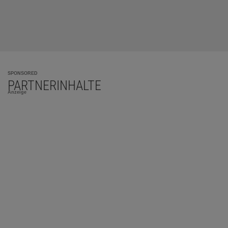
SPONSORED
PARTNERINHALTE
Anzeige