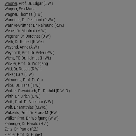
Wagner
, Prof. Dr. Edgar (E.W.)
Wagner, Eva-Maria
Wagner, Thomas (T.W.)
Wandtner, Dr. Reinhard (R.Wa.)
Warnke-Grüttner, Dr. Raimund (R.W.)
Weber, Dr. Manfred (M.W.)
Wegener, Dr. Dorothee (D.W.)
Weth, Dr. Robert (R.We.)
Weyand, Anne (A.W.)
Weygoldt, Prof. Dr. Peter (P.W.)
Wicht, PD Dr. Helmut (H.Wi.)
Wickler, Prof. Dr. Wolfgang
Wild, Dr. Rupert (R.Wi.)
Wilker, Lars (L.W.)
Wilmanns, Prof. Dr. Otti
Wilps, Dr. Hans (H.W.)
Winkler-Oswatitsch, Dr. Ruthild (R.W.-O.)
Wirth, Dr. Ulrich (U.W.)
Wirth, Prof. Dr. Volkmar (V.W.)
Wolf, Dr. Matthias (M.Wo.)
Wuketits, Prof. Dr. Franz M. (F.W.)
Wülker, Prof. Dr. Wolfgang (W.W.)
Zähringer, Dr. Harald (H.Z.)
Zeltz, Dr. Patric (P.Z.)
Ziegler, Prof. Dr. Hubert