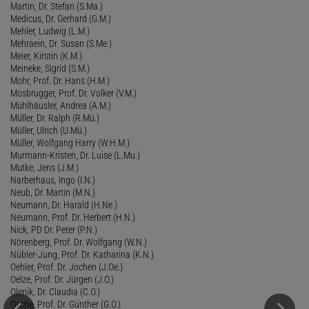
Martin, Dr. Stefan (S.Ma.)
Medicus, Dr. Gerhard (G.M.)
Mehler, Ludwig (L.M.)
Mehraein, Dr. Susan (S.Me.)
Meier, Kirstin (K.M.)
Meineke, Sigrid (S.M.)
Mohr, Prof. Dr. Hans (H.M.)
Mosbrugger, Prof. Dr. Volker (V.M.)
Mühlhäusler, Andrea (A.M.)
Müller, Dr. Ralph (R.Mü.)
Müller, Ulrich (U.Mü.)
Müller, Wolfgang Harry (W.H.M.)
Murmann-Kristen, Dr. Luise (L.Mu.)
Mutke, Jens (J.M.)
Narberhaus, Ingo (I.N.)
Neub, Dr. Martin (M.N.)
Neumann, Dr. Harald (H.Ne.)
Neumann, Prof. Dr. Herbert (H.N.)
Nick, PD Dr. Peter (P.N.)
Nörenberg, Prof. Dr. Wolfgang (W.N.)
Nübler-Jung, Prof. Dr. Katharina (K.N.)
Oehler, Prof. Dr. Jochen (J.Oe.)
Oelze, Prof. Dr. Jürgen (J.O.)
Olenik, Dr. Claudia (C.O.)
Osche, Prof. Dr. Günther (G.O.)