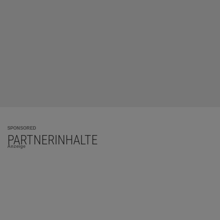
SPONSORED
PARTNERINHALTE
Anzeige