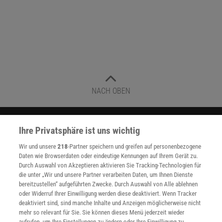
NACH OBEN
Für Sie im Spektrum-Shop und am Kiosk:
Ihre Privatsphäre ist uns wichtig
Wir und unsere
218
-Partner speichern und greifen auf personenbezogene
Daten wie Browserdaten oder eindeutige Kennungen auf Ihrem Gerät zu.
Durch Auswahl von Akzeptieren aktivieren Sie Tracking-Technologien für
die unter „Wir und unsere Partner verarbeiten Daten, um Ihnen Dienste
bereitzustellen“ aufgeführten Zwecke. Durch Auswahl von Alle ablehnen
oder Widerruf Ihrer Einwilligung werden diese deaktiviert. Wenn Tracker
deaktiviert sind, sind manche Inhalte und Anzeigen möglicherweise nicht
WEITERE NEUERSCHEINUNGEN
SPEKTRUM SHOP
mehr so relevant für Sie. Sie können dieses Menü jederzeit wieder
aufrufen, um Ihre Einstellungen zu ändern oder Ihre Einwilligung zu