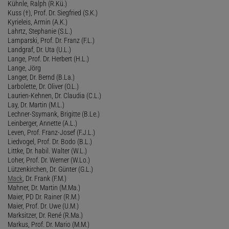
Kühnle, Ralph (R.Kü.)
Kuss (†), Prof. Dr. Siegfried (S.K.)
Kyrieleis, Armin (A.K.)
Lahrtz, Stephanie (S.L.)
Lamparski, Prof. Dr. Franz (F.L.)
Landgraf, Dr. Uta (U.L.)
Lange, Prof. Dr. Herbert (H.L.)
Lange, Jörg
Langer, Dr. Bernd (B.La.)
Larbolette, Dr. Oliver (O.L.)
Laurien-Kehnen, Dr. Claudia (C.L.)
Lay, Dr. Martin (M.L.)
Lechner-Ssymank, Brigitte (B.Le.)
Leinberger, Annette (A.L.)
Leven, Prof. Franz-Josef (F.J.L.)
Liedvogel, Prof. Dr. Bodo (B.L.)
Littke, Dr. habil. Walter (W.L.)
Loher, Prof. Dr. Werner (W.Lo.)
Lützenkirchen, Dr. Günter (G.L.)
Mack
, Dr. Frank (F.M.)
Mahner, Dr. Martin (M.Ma.)
Maier, PD Dr. Rainer (R.M.)
Maier, Prof. Dr. Uwe (U.M.)
Marksitzer, Dr. René (R.Ma.)
Markus, Prof. Dr. Mario (M.M.)