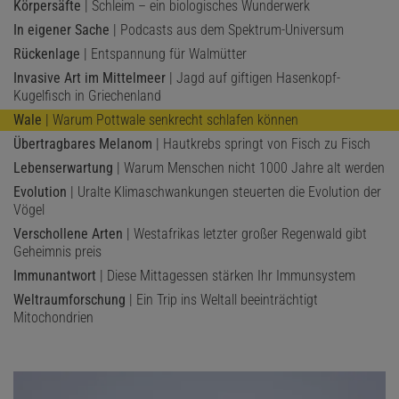
Körpersäfte
| Schleim – ein biologisches Wunderwerk
In eigener Sache
| Podcasts aus dem Spektrum-Universum
Rückenlage
| Entspannung für Walmütter
Invasive Art im Mittelmeer
| Jagd auf giftigen Hasenkopf-
Kugelfisch in Griechenland
Wale
| Warum Pottwale senkrecht schlafen können
Übertragbares Melanom
| Hautkrebs springt von Fisch zu Fisch
Lebenserwartung
| Warum Menschen nicht 1000 Jahre alt werden
Evolution
| Uralte Klimaschwankungen steuerten die Evolution der
Vögel
Verschollene Arten
| Westafrikas letzter großer Regenwald gibt
Geheimnis preis
Immunantwort
| Diese Mittagessen stärken Ihr Immunsystem
Weltraumforschung
| Ein Trip ins Weltall beeinträchtigt
Mitochondrien