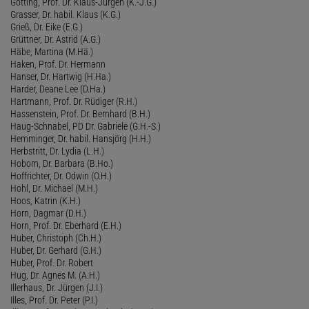
Götting, Prof. Dr. Klaus-Jürgen (K.-J.G.)
Grasser, Dr. habil. Klaus (K.G.)
Grieß, Dr. Eike (E.G.)
Grüttner, Dr. Astrid (A.G.)
Häbe, Martina (M.Hä.)
Haken, Prof. Dr. Hermann
Hanser, Dr. Hartwig (H.Ha.)
Harder, Deane Lee (D.Ha.)
Hartmann, Prof. Dr. Rüdiger (R.H.)
Hassenstein, Prof. Dr. Bernhard (B.H.)
Haug-Schnabel, PD Dr. Gabriele (G.H.-S.)
Hemminger, Dr. habil. Hansjörg (H.H.)
Herbstritt, Dr. Lydia (L.H.)
Hobom, Dr. Barbara (B.Ho.)
Hoffrichter, Dr. Odwin (O.H.)
Hohl, Dr. Michael (M.H.)
Hoos, Katrin (K.H.)
Horn, Dagmar (D.H.)
Horn, Prof. Dr. Eberhard (E.H.)
Huber, Christoph (Ch.H.)
Huber, Dr. Gerhard (G.H.)
Huber, Prof. Dr. Robert
Hug, Dr. Agnes M. (A.H.)
Illerhaus, Dr. Jürgen (J.I.)
Illes, Prof. Dr. Peter (P.I.)