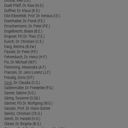
Drossé, Inke (I.D.)
Duell-Pfaff, Dr. Nixe (N.D.)
Duffner, Dr. Klaus (K.D.)
Eibl-Eibesfeldt, Prof. Dr. Irenäus (I.E.)
Eisenhaber, Dr. Frank (F.E.)
Emschermann, Dr. Peter (P.E.)
Engelbrecht, Beate (B.E.)
Engeser, PD Dr. Theo (T.E.)
Eurich, Dr. Christian (C.E.)
Ewig, Bettina (B.Ew.)
Fässler, Dr. Peter (P.F.)
Fehrenbach, Dr. Heinz (H.F.)
Fix, Dr. Michael (M.F.)
Flemming, Alexandra (A.F.)
Franzen, Dr. Jens Lorenz (J.F.)
Freudig, Doris (D.F.)
Gack
, Dr. Claudia (C.G.)
Gallenmüller, Dr. Friederike (F.G.)
Ganter, Sabine (S.G.)
Gärtig, Susanne (S.Gä.)
Gärtner, PD Dr. Wolfgang (W.G.)
Gassen, Prof. Dr. Hans-Günter
Geinitz, Christian (Ch.G.)
Genth, Dr. Harald (H.G.)
Gläser, Dr. Birgitta (B.G.)