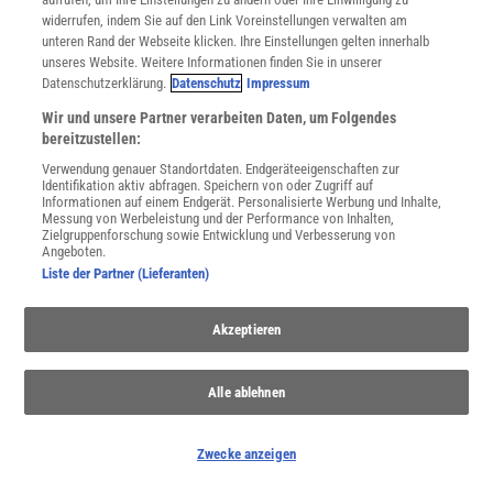
widerrufen, indem Sie auf den Link Voreinstellungen verwalten am
unteren Rand der Webseite klicken. Ihre Einstellungen gelten innerhalb
Spektrum
.de-Newsletter abonnieren
unseres Website. Weitere Informationen finden Sie in unserer
Datenschutzerklärung.
Datenschutz
Impressum
JETZT ANMELDEN!
Wir und unsere Partner verarbeiten Daten, um Folgendes
bereitzustellen:
Sie können unsere Newsletter jederzeit wieder abbestellen. Infos zu unserem Umgang
Verwendung genauer Standortdaten. Endgeräteeigenschaften zur
mit Ihren personenbezogenen Daten finden Sie in unserer
Datenschutzerklärung
.
Identifikation aktiv abfragen. Speichern von oder Zugriff auf
Informationen auf einem Endgerät. Personalisierte Werbung und Inhalte,
Messung von Werbeleistung und der Performance von Inhalten,
Zielgruppenforschung sowie Entwicklung und Verbesserung von
Angeboten.
SERVICES
Liste der Partner (Lieferanten)
Newsletter
Kontakt
Spektrum Shop
Akzeptieren
Im Handel kaufen
Presse
Alle ablehnen
Verträge kündigen
Widerruf
Zwecke anzeigen
INFO
Mediadaten