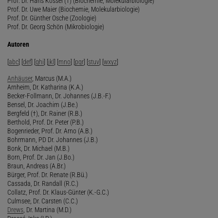
Prof. Dr. Hans Kössel (†) (Biochemie, Molekularbiologie)
Prof. Dr. Uwe Maier (Biochemie, Molekularbiologie)
Prof. Dr. Günther Osche (Zoologie)
Prof. Dr. Georg Schön (Mikrobiologie)
Autoren
[
abc
] [
def
] [
ghi
] [
jkl
] [
mno
] [
pqr
] [
stuv
] [
wxyz
]
Anhäuser
, Marcus (M.A.)
Arnheim, Dr. Katharina (K.A.)
Becker-Follmann, Dr. Johannes (J.B.-F.)
Bensel, Dr. Joachim (J.Be.)
Bergfeld (†), Dr. Rainer (R.B.)
Berthold, Prof. Dr. Peter (P.B.)
Bogenrieder, Prof. Dr. Arno (A.B.)
Bohrmann, PD Dr. Johannes (J.B.)
Bonk, Dr. Michael (M.B.)
Born, Prof. Dr. Jan (J.Bo.)
Braun, Andreas (A.Br.)
Bürger, Prof. Dr. Renate (R.Bü.)
Cassada, Dr. Randall (R.C.)
Collatz, Prof. Dr. Klaus-Günter (K.-G.C.)
Culmsee, Dr. Carsten (C.C.)
Drews
, Dr. Martina (M.D.)