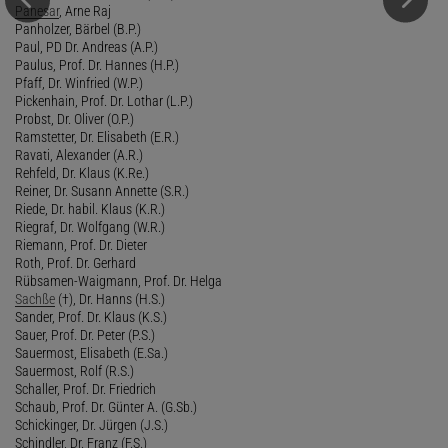
Panesar
, Arne Raj
Panholzer, Bärbel (B.P.)
Paul, PD Dr. Andreas (A.P.)
Paulus, Prof. Dr. Hannes (H.P.)
Pfaff, Dr. Winfried (W.P.)
Pickenhain, Prof. Dr. Lothar (L.P.)
Probst, Dr. Oliver (O.P.)
Ramstetter, Dr. Elisabeth (E.R.)
Ravati, Alexander (A.R.)
Rehfeld, Dr. Klaus (K.Re.)
Reiner, Dr. Susann Annette (S.R.)
Riede, Dr. habil. Klaus (K.R.)
Riegraf, Dr. Wolfgang (W.R.)
Riemann, Prof. Dr. Dieter
Roth, Prof. Dr. Gerhard
Rübsamen-Waigmann, Prof. Dr. Helga
Sachße
(†), Dr. Hanns (H.S.)
Sander, Prof. Dr. Klaus (K.S.)
Sauer, Prof. Dr. Peter (P.S.)
Sauermost, Elisabeth (E.Sa.)
Sauermost, Rolf (R.S.)
Schaller, Prof. Dr. Friedrich
Schaub, Prof. Dr. Günter A. (G.Sb.)
Schickinger, Dr. Jürgen (J.S.)
Schindler, Dr. Franz (F.S.)