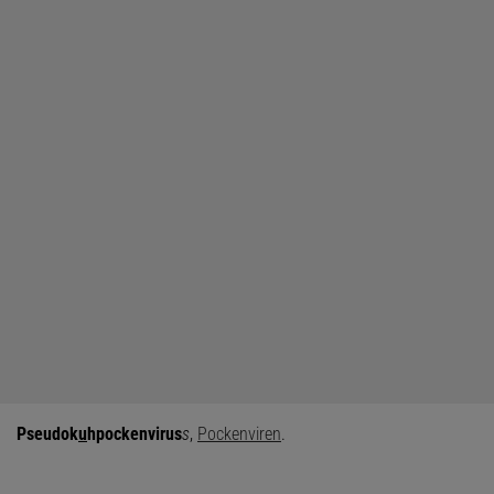
Pseudok
u
hpockenvirus
s
,
Pockenviren
.