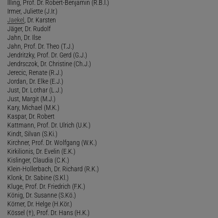
Illing, Prof. Dr. Robert-Benjamin (R.B.I.)
Irmer, Juliette (J.Ir.)
Jaekel
, Dr. Karsten
Jäger, Dr. Rudolf
Jahn, Dr. Ilse
Jahn, Prof. Dr. Theo (T.J.)
Jendritzky, Prof. Dr. Gerd (G.J.)
Jendrsczok, Dr. Christine (Ch.J.)
Jerecic, Renate (R.J.)
Jordan, Dr. Elke (E.J.)
Just, Dr. Lothar (L.J.)
Just, Margit (M.J.)
Kary, Michael (M.K.)
Kaspar, Dr. Robert
Kattmann, Prof. Dr. Ulrich (U.K.)
Kindt, Silvan (S.Ki.)
Kirchner, Prof. Dr. Wolfgang (W.K.)
Kirkilionis, Dr. Evelin (E.K.)
Kislinger, Claudia (C.K.)
Klein-Hollerbach, Dr. Richard (R.K.)
Klonk, Dr. Sabine (S.Kl.)
Kluge, Prof. Dr. Friedrich (F.K.)
König, Dr. Susanne (S.Kö.)
Körner, Dr. Helge (H.Kör.)
Kössel (†), Prof. Dr. Hans (H.K.)