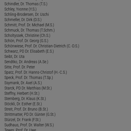
Schindler, Dr. Thomas (T.S.)
Schley, Yvonne (Y.S.)
Schling-Brodersen, Dr. Uschi
Schmeller, Dr. Dirk (D.S.)
Schmitt, Prof. Dr. Michael (M.S.)
Schmuck, Dr. Thomas (T.Schm.)
Scholtyssek, Christine (Ch.S.)
Schön, Prof. Dr. Georg (G.S.)
Schönwiese, Prof. Dr. Christian-Dietrich (C.-D.S.)
Schwarz, PD Dr. Elisabeth (E.S.)
Seibt, Dr. Uta
Sendtko, Dr. Andreas (A.Se.)
Sitte, Prof. Dr. Peter
Spatz, Prof. Dr. Hanns-Christof (H.-C.S.)
Speck, Prof. Dr. Thomas (T.Sp.)
Ssymank, Dr. Axel (A.S.)
Starck, PD Dr. Matthias (M.St.)
Steffny, Herbert (H.St.)
Sternberg, Dr. Klaus (K.St.)
Stöckli, Dr. Esther (E.St.)
Streit, Prof. Dr. Bruno (B.St.)
Strittmatter, PD Dr. Günter (G.St.)
Stürzel, Dr. Frank (F.St.)
Sudhaus, Prof. Dr. Walter (W.S.)
Tewes, Prof. Dr. Uwe