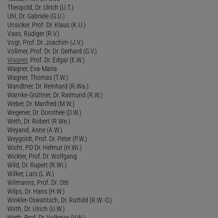
Theopold, Dr. Ulrich (U.T.)
Uhl, Dr. Gabriele (G.U.)
Unsicker, Prof. Dr. Klaus (K.U.)
Vaas, Rüdiger (R.V.)
Vogt, Prof. Dr. Joachim (J.V.)
Vollmer, Prof. Dr. Dr. Gerhard (G.V.)
Wagner
, Prof. Dr. Edgar (E.W.)
Wagner, Eva-Maria
Wagner, Thomas (T.W.)
Wandtner, Dr. Reinhard (R.Wa.)
Warnke-Grüttner, Dr. Raimund (R.W.)
Weber, Dr. Manfred (M.W.)
Wegener, Dr. Dorothee (D.W.)
Weth, Dr. Robert (R.We.)
Weyand, Anne (A.W.)
Weygoldt, Prof. Dr. Peter (P.W.)
Wicht, PD Dr. Helmut (H.Wi.)
Wickler, Prof. Dr. Wolfgang
Wild, Dr. Rupert (R.Wi.)
Wilker, Lars (L.W.)
Wilmanns, Prof. Dr. Otti
Wilps, Dr. Hans (H.W.)
Winkler-Oswatitsch, Dr. Ruthild (R.W.-O.)
Wirth, Dr. Ulrich (U.W.)
Wirth, Prof. Dr. Volkmar (V.W.)