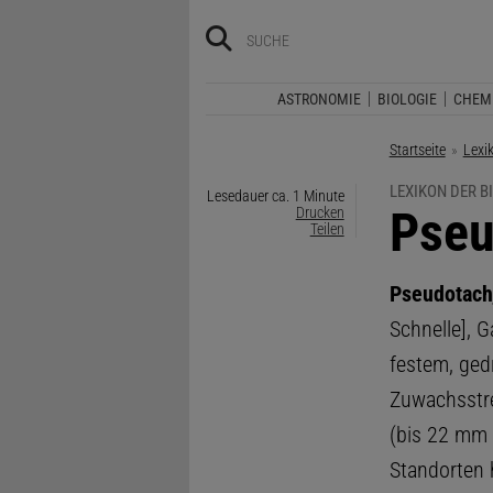
ASTRONOMIE
BIOLOGIE
CHEM
Startseite
Lexi
LEXIKON DER B
Lesedauer ca. 1 Minute
:
Pseu
Drucken
Teilen
Pseudotach
Schnelle], 
festem, ged
Zuwachsstrei
(bis 22 mm 
Standorten 