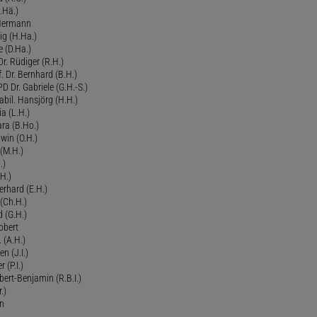
.Hä.)
 Hermann
ig (H.Ha.)
 (D.Ha.)
r. Rüdiger (R.H.)
. Dr. Bernhard (B.H.)
 Dr. Gabriele (G.H.-S.)
bil. Hansjörg (H.H.)
ia (L.H.)
ra (B.Ho.)
dwin (O.H.)
 (M.H.)
.)
H.)
erhard (E.H.)
(Ch.H.)
d (G.H.)
obert
 (A.H.)
en (J.I.)
r (P.I.)
Robert-Benjamin (R.B.I.)
.)
en