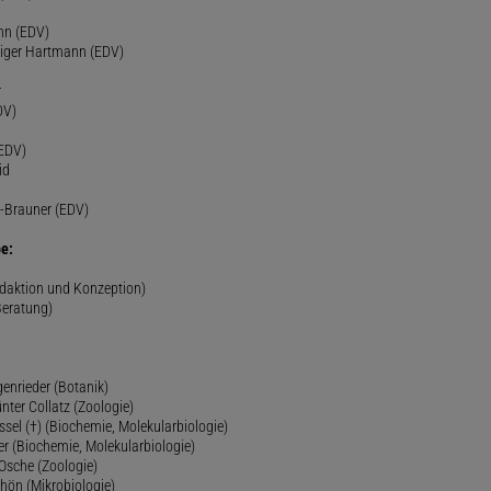
nn (EDV)
diger Hartmann (EDV)
r
DV)
(EDV)
id
-Brauner (EDV)
e:
edaktion und Konzeption)
Beratung)
genrieder (Botanik)
ünter Collatz (Zoologie)
ssel (†) (Biochemie, Molekularbiologie)
er (Biochemie, Molekularbiologie)
 Osche (Zoologie)
chön (Mikrobiologie)