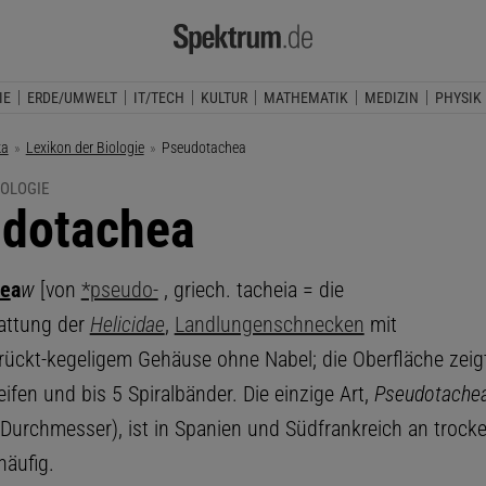
IE
ERDE/UMWELT
IT/TECH
KULTUR
MATHEMATIK
MEDIZIN
PHYSIK
ka
Lexikon der Biologie
Aktuelle Seite:
Pseudotachea
IOLOGIE
dotachea
e
a
w
[von
*pseudo-
, griech. tacheia = die
Gattung der
Helicidae
,
Landlungenschnecken
mit
rückt-kegeligem Gehäuse ohne Nabel; die Oberfläche zeig
fen und bis 5 Spiralbänder. Die einzige Art,
Pseudotachea
Durchmesser), ist in Spanien und Südfrankreich an trock
häufig.