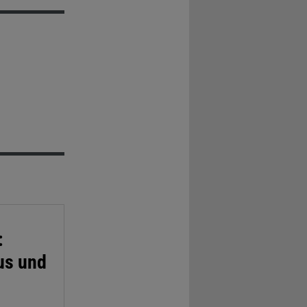
:
us und