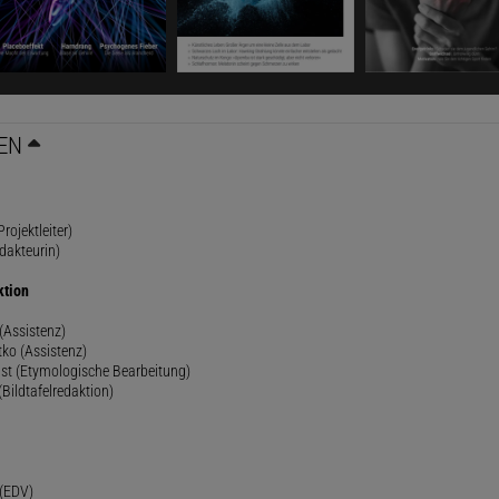
EN
rojektleiter)
dakteurin)
ktion
(Assistenz)
ko (Assistenz)
st (Etymologische Bearbeitung)
(Bildtafelredaktion)
h
 (EDV)