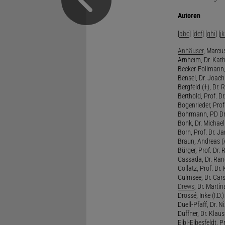
Autoren
[
abc
] [
def
] [
ghi
] [
jk
Anhäuser
, Marcus
Arnheim, Dr. Kath
Becker-Follmann, 
Bensel, Dr. Joach
Bergfeld (†), Dr. 
Berthold, Prof. Dr.
Bogenrieder, Prof.
Bohrmann, PD Dr.
Bonk, Dr. Michael
Born, Prof. Dr. Ja
Braun, Andreas (A
Bürger, Prof. Dr. 
Cassada, Dr. Rand
Collatz, Prof. Dr.
Culmsee, Dr. Cars
Drews
, Dr. Martin
Drossé, Inke (I.D.)
Duell-Pfaff, Dr. Ni
Duffner, Dr. Klaus
Eibl-Eibesfeldt, Pr