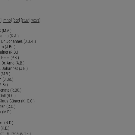
l
] [
mno
] [
pqr
] [
stuv
] [
wxyz
]
 (M.A.)
arina (K.A.)
Dr. Johannes (J.B.-F.)
im (J.Be.)
Rainer (R.B.)
 Peter (P.B.)
 Dr. Arno (A.B.)
 Johannes (J.B.)
 (M.B.)
n (J.Bo.)
.Br.)
Renate (R.Bü.)
all (R.C.)
 Klaus-Günter (K.-G.C.)
ten (C.C.)
a (M.D.)
xe (N.D.)
 (K.D.)
of. Dr. Irenäus (I.E.)