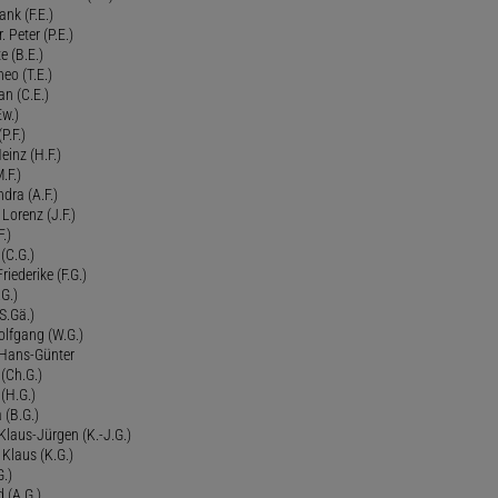
ank (F.E.)
Peter (P.E.)
e (B.E.)
eo (T.E.)
an (C.E.)
Ew.)
P.F.)
einz (H.F.)
.F.)
dra (A.F.)
Lorenz (J.F.)
.)
 (C.G.)
riederike (F.G.)
G.)
S.Gä.)
olfgang (W.G.)
. Hans-Günter
 (Ch.G.)
 (H.G.)
a (B.G.)
 Klaus-Jürgen (K.-J.G.)
. Klaus (K.G.)
G.)
d (A.G.)