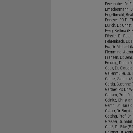
Eisenhaber, Dr. Fr
Emschermann, Dr. 
Engelbrecht, Beat
Engeser, PD Dr. Th
Eurich, Dr. Christi
Ewig, Bettina (B.
Fässler, Dr. Peter (
Fehrenbach, Dr. H
Fix, Dr. Michael (M
Flemming, Alexan
Franzen, Dr. Jens 
Freudig, Doris (D.F
Gack
, Dr. Claudia
Gallenmüller, Dr. F
Ganter, Sabine (S.
Gärtig, Susanne (
Gärtner, PD Dr. W
Gassen, Prof. Dr
Geinitz, Christian
Genth, Dr. Harald
Gläser, Dr. Birgitt
Götting, Prof. Dr.
Grasser, Dr. habil
Grieß, Dr. Eike (E.
Grüttner, Dr. Astri