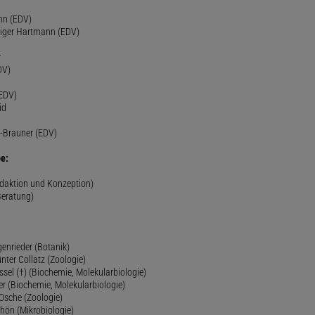
nn (EDV)
diger Hartmann (EDV)
r
DV)
(EDV)
id
-Brauner (EDV)
e:
edaktion und Konzeption)
Beratung)
genrieder (Botanik)
ünter Collatz (Zoologie)
ssel (†) (Biochemie, Molekularbiologie)
er (Biochemie, Molekularbiologie)
 Osche (Zoologie)
chön (Mikrobiologie)