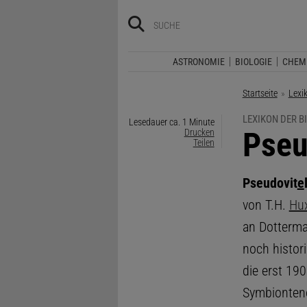
ASTRONOMIE
BIOLOGIE
CHEM
Startseite
Lexi
LEXIKON DER B
Lesedauer ca. 1 Minute
:
Pseu
Drucken
Teilen
Pseudovit
e
von T.H.
Hux
an Dotterma
noch histor
die erst 19
Symbionten