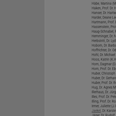
Häbe, Martina (M
Haken, Prof. Dr.
Hanser, Dr. Hartw
Harder, Deane Lee
Hartmann, Prof. D
Hassenstein, Prof
Haug-Schnabel, PD
Hemminger, Dr. ha
Herbstritt, Dr. Lyd
Hobom, Dr. Barba
Hoffrichter, Dr. O
Hohl, Dr. Michael
Hoos, Katrin (K.H
Horn, Dagmar (D.
Horn, Prof. Dr. Eb
Huber, Christoph 
Huber, Dr. Gerhar
Huber, Prof. Dr. R
Hug, Dr. Agnes M.
Illerhaus, Dr. Jürg
Illes, Prof. Dr. Pete
Illing, Prof. Dr. 
Irmer, Juliette (J.Ir
Jaekel
, Dr. Karst
Jäger, Dr. Rudolf