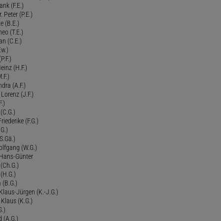
ank (F.E.)
Peter (P.E.)
e (B.E.)
eo (T.E.)
an (C.E.)
Ew.)
P.F.)
einz (H.F.)
.F.)
dra (A.F.)
Lorenz (J.F.)
.)
 (C.G.)
riederike (F.G.)
G.)
S.Gä.)
olfgang (W.G.)
. Hans-Günter
 (Ch.G.)
 (H.G.)
a (B.G.)
 Klaus-Jürgen (K.-J.G.)
. Klaus (K.G.)
G.)
d (A.G.)