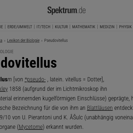
IE
ERDE/UMWELT
IT/TECH
KULTUR
MATHEMATIK
MEDIZIN
PHYSIK
ka
Lexikon der Biologie
Aktuelle Seite:
Pseudovitellus
IOLOGIE
dovitellus
llus
m
[von
*pseudo-
, latein. vitellus = Dotter],
ley
1858 (aufgrund der im Lichtmikroskop ihn
terial erinnernden kugelförmigen Einschlüsse) geprägte, 
ische Bezeichnung für die von ihm an
Blattläusen
entdeck
09/10 von U. Pierantoni und K. ÂŠulc (unabhängig voneina
organe (
Mycetome
) erkannt wurden.