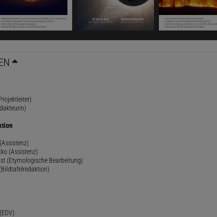
EN
rojektleiter)
dakteurin)
ktion
(Assistenz)
ko (Assistenz)
st (Etymologische Bearbeitung)
(Bildtafelredaktion)
h
 (EDV)