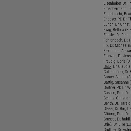
Eisenhaber, Dr. Fr
Emschermann, Dr. 
Engelbrecht, Beat
Engeser, PD Dr. Th
Eurich, Dr. Christi
Ewig, Bettina (B.
Fässler, Dr. Peter (
Fehrenbach, Dr. H
Fix, Dr. Michael (M
Flemming, Alexan
Franzen, Dr. Jens 
Freudig, Doris (D.F
Gack
, Dr. Claudia
Gallenmüller, Dr. F
Ganter, Sabine (S.
Gärtig, Susanne (
Gärtner, PD Dr. W
Gassen, Prof. Dr
Geinitz, Christian
Genth, Dr. Harald
Gläser, Dr. Birgitt
Götting, Prof. Dr.
Grasser, Dr. habil
Grieß, Dr. Eike (E.
Grüttner, Dr. Astri