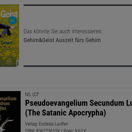
Das könnte Sie auch interessieren:
Gehirn&Geist
Auszeit fürs Gehirn
NS, LCF
Pseudoevangelium Secundum Lu
(The Satanic Apocrypha)
Verlag: Ecclesia Luciferi
ISBN: 836773615X | Preis: 9,62 €