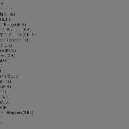
.Hä.)
 Hermann
ig (H.Ha.)
 (D.Ha.)
r. Rüdiger (R.H.)
. Dr. Bernhard (B.H.)
 Dr. Gabriele (G.H.-S.)
bil. Hansjörg (H.H.)
ia (L.H.)
ra (B.Ho.)
dwin (O.H.)
 (M.H.)
.)
H.)
erhard (E.H.)
(Ch.H.)
d (G.H.)
obert
 (A.H.)
en (J.I.)
r (P.I.)
Robert-Benjamin (R.B.I.)
.)
en