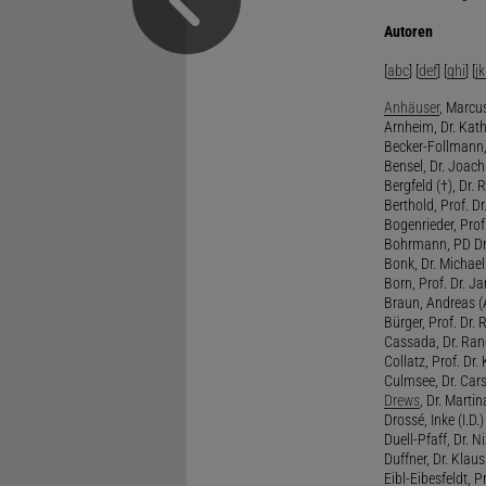
Autoren
[
abc
] [
def
] [
ghi
] [
jk
Anhäuser
, Marcus
Arnheim, Dr. Kath
Becker-Follmann, 
Bensel, Dr. Joach
Bergfeld (†), Dr. 
Berthold, Prof. Dr.
Bogenrieder, Prof.
Bohrmann, PD Dr.
Bonk, Dr. Michael
Born, Prof. Dr. Ja
Braun, Andreas (A
Bürger, Prof. Dr. 
Cassada, Dr. Rand
Collatz, Prof. Dr.
Culmsee, Dr. Cars
Drews
, Dr. Martin
Drossé, Inke (I.D.)
Duell-Pfaff, Dr. Ni
Duffner, Dr. Klaus
Eibl-Eibesfeldt, Pr