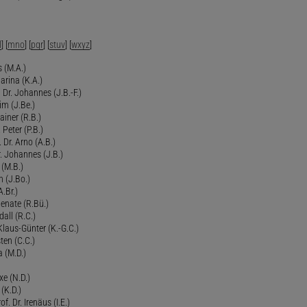
l
] [
mno
] [
pqr
] [
stuv
] [
wxyz
]
 (M.A.)
arina (K.A.)
Dr. Johannes (J.B.-F.)
im (J.Be.)
Rainer (R.B.)
 Peter (P.B.)
 Dr. Arno (A.B.)
 Johannes (J.B.)
 (M.B.)
n (J.Bo.)
.Br.)
Renate (R.Bü.)
all (R.C.)
 Klaus-Günter (K.-G.C.)
ten (C.C.)
a (M.D.)
xe (N.D.)
 (K.D.)
of. Dr. Irenäus (I.E.)