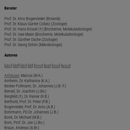
Berater
Prof. Dr. Arno Bogenrieder (Botanik)
Prof. Dr. Klaus-Günter Collatz (Zoologie)
Prof. Dr. Hans Kössel (†) (Biochemie, Molekularbiologie)
Prof. Dr. Uwe Maier (Biochemie, Molekularbiologie)
Prof. Dr. Günther Osche (Zoologie)
Prof. Dr. Georg Schön (Mikrobiologie)
Autoren
[
abc
] [
def
] [
ghi
] [
jkl
] [
mno
] [
pqr
] [
stuv
] [
wxyz
]
Anhäuser
, Marcus (M.A.)
Arnheim, Dr. Katharina (K.A.)
Becker-Follmann, Dr. Johannes (J.B.-F.)
Bensel, Dr. Joachim (J.Be.)
Bergfeld (†), Dr. Rainer (R.B.)
Berthold, Prof. Dr. Peter (P.B.)
Bogenrieder, Prof. Dr. Arno (A.B.)
Bohrmann, PD Dr. Johannes (J.B.)
Bonk, Dr. Michael (M.B.)
Born, Prof. Dr. Jan (J.Bo.)
Braun, Andreas (A.Br.)