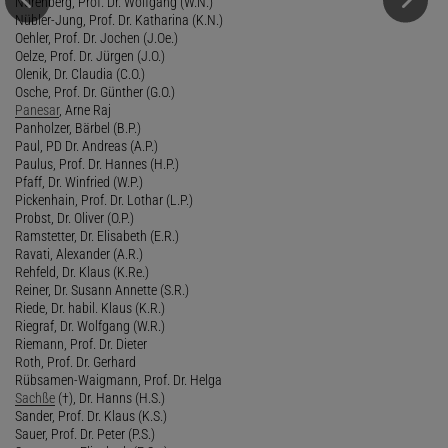
Nörenberg, Prof. Dr. Wolfgang (W.N.)
Nübler-Jung, Prof. Dr. Katharina (K.N.)
Oehler, Prof. Dr. Jochen (J.Oe.)
Oelze, Prof. Dr. Jürgen (J.O.)
Olenik, Dr. Claudia (C.O.)
Osche, Prof. Dr. Günther (G.O.)
Panesar
, Arne Raj
Panholzer, Bärbel (B.P.)
Paul, PD Dr. Andreas (A.P.)
Paulus, Prof. Dr. Hannes (H.P.)
Pfaff, Dr. Winfried (W.P.)
Pickenhain, Prof. Dr. Lothar (L.P.)
Probst, Dr. Oliver (O.P.)
Ramstetter, Dr. Elisabeth (E.R.)
Ravati, Alexander (A.R.)
Rehfeld, Dr. Klaus (K.Re.)
Reiner, Dr. Susann Annette (S.R.)
Riede, Dr. habil. Klaus (K.R.)
Riegraf, Dr. Wolfgang (W.R.)
Riemann, Prof. Dr. Dieter
Roth, Prof. Dr. Gerhard
Rübsamen-Waigmann, Prof. Dr. Helga
Sachße
(†), Dr. Hanns (H.S.)
Sander, Prof. Dr. Klaus (K.S.)
Sauer, Prof. Dr. Peter (P.S.)