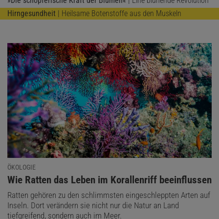
»Die schöpferische Kraft der Blumen«
| Eine blühende Revolution
Hirngesundheit
| Heilsame Botenstoffe aus den Muskeln
ÖKOLOGIE
:
Wie Ratten das Leben im Korallenriff beeinflussen
Ratten gehören zu den schlimmsten eingeschleppten Arten auf
Inseln. Dort verändern sie nicht nur die Natur an Land
tiefgreifend, sondern auch im Meer.