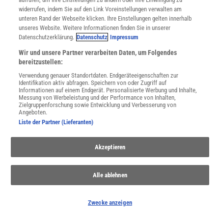
widerrufen, indem Sie auf den Link Voreinstellungen verwalten am
unteren Rand der Webseite klicken. Ihre Einstellungen gelten innerhalb
unseres Website. Weitere Informationen finden Sie in unserer
Datenschutzerklärung.
Datenschutz
Impressum
Wir und unsere Partner verarbeiten Daten, um Folgendes
WEITERE NEUERSCHEINUNGEN
SPEKTRUM SHOP
bereitzustellen:
Verwendung genauer Standortdaten. Endgeräteeigenschaften zur
Identifikation aktiv abfragen. Speichern von oder Zugriff auf
Informationen auf einem Endgerät. Personalisierte Werbung und Inhalte,
Spektrum
.de-Newsletter abonnieren
Messung von Werbeleistung und der Performance von Inhalten,
Zielgruppenforschung sowie Entwicklung und Verbesserung von
Angeboten.
JETZT ANMELDEN!
Liste der Partner (Lieferanten)
Sie können unsere Newsletter jederzeit wieder abbestellen. Infos zu unserem Umgang
mit Ihren personenbezogenen Daten finden Sie in unserer
Datenschutzerklärung
.
Akzeptieren
Alle ablehnen
SERVICES
Newsletter
Kontakt
Zwecke anzeigen
Spektrum Shop