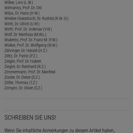
Wilker, Lars (L.W.)
Wilmanns, Prof. Dr. Otti
Wilps, Dr. Hans (H.W.)
Winkler-Oswatitsch, Dr. Ruthild (R.W.-O.)
Wirth, Dr. Ulrich (U.W.)
Wirth, Prof. Dr. Volkmar (V.W.)
Wolf, Dr. Matthias (M.Wo.)
Wuketits, Prof. Dr. Franz M. (F.W.)
Wülker, Prof. Dr. Wolfgang (W.W.)
Zähringer, Dr. Harald (H.Z.)
Zeltz, Dr. Patric (P.Z.)
Ziegler, Prof. Dr. Hubert
Ziegler, Dr. Reinhard (R.Z.)
Zimmermann, Prof. Dr. Manfred
Zissler, Dr. Dieter (D.Z.)
Zöller, Thomas (T.Z.)
Zompro, Dr. Oliver (O.Z.)
SCHREIBEN SIE UNS!
Wenn Sie inhaltliche Anmerkungen zu diesem Artikel haben,