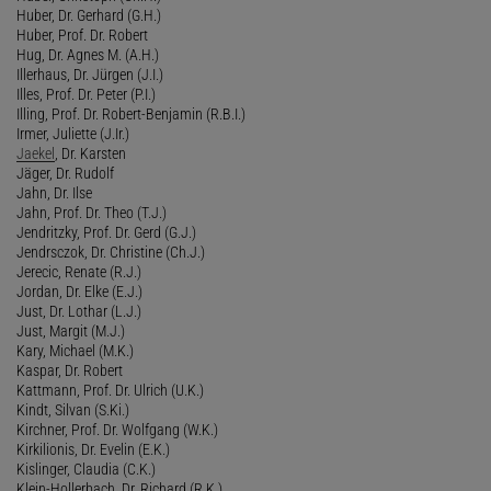
Huber, Dr. Gerhard (G.H.)
Huber, Prof. Dr. Robert
Hug, Dr. Agnes M. (A.H.)
Illerhaus, Dr. Jürgen (J.I.)
Illes, Prof. Dr. Peter (P.I.)
Illing, Prof. Dr. Robert-Benjamin (R.B.I.)
Irmer, Juliette (J.Ir.)
Jaekel
, Dr. Karsten
Jäger, Dr. Rudolf
Jahn, Dr. Ilse
Jahn, Prof. Dr. Theo (T.J.)
Jendritzky, Prof. Dr. Gerd (G.J.)
Jendrsczok, Dr. Christine (Ch.J.)
Jerecic, Renate (R.J.)
Jordan, Dr. Elke (E.J.)
Just, Dr. Lothar (L.J.)
Just, Margit (M.J.)
Kary, Michael (M.K.)
Kaspar, Dr. Robert
Kattmann, Prof. Dr. Ulrich (U.K.)
Kindt, Silvan (S.Ki.)
Kirchner, Prof. Dr. Wolfgang (W.K.)
Kirkilionis, Dr. Evelin (E.K.)
Kislinger, Claudia (C.K.)
Klein-Hollerbach, Dr. Richard (R.K.)