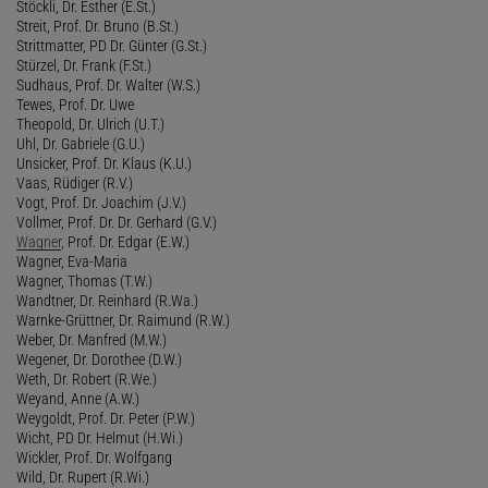
Stöckli, Dr. Esther (E.St.)
Streit, Prof. Dr. Bruno (B.St.)
Strittmatter, PD Dr. Günter (G.St.)
Stürzel, Dr. Frank (F.St.)
Sudhaus, Prof. Dr. Walter (W.S.)
Tewes, Prof. Dr. Uwe
Theopold, Dr. Ulrich (U.T.)
Uhl, Dr. Gabriele (G.U.)
Unsicker, Prof. Dr. Klaus (K.U.)
Vaas, Rüdiger (R.V.)
Vogt, Prof. Dr. Joachim (J.V.)
Vollmer, Prof. Dr. Dr. Gerhard (G.V.)
Wagner
, Prof. Dr. Edgar (E.W.)
Wagner, Eva-Maria
Wagner, Thomas (T.W.)
Wandtner, Dr. Reinhard (R.Wa.)
Warnke-Grüttner, Dr. Raimund (R.W.)
Weber, Dr. Manfred (M.W.)
Wegener, Dr. Dorothee (D.W.)
Weth, Dr. Robert (R.We.)
Weyand, Anne (A.W.)
Weygoldt, Prof. Dr. Peter (P.W.)
Wicht, PD Dr. Helmut (H.Wi.)
Wickler, Prof. Dr. Wolfgang
Wild, Dr. Rupert (R.Wi.)