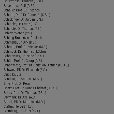
Sauermost, Elisabeth (E.Sa.)
Sauermost, Rolf (R.S.)
Schaller, Prof. Dr. Friedrich
Schaub, Prof. Dr. Günter A. (G.Sb.)
Schickinger, Dr. Jürgen (J.S.)
Schindler, Dr. Franz (F.S.)
Schindler, Dr. Thomas (T.S.)
Schley, Yvonne (Y.S.)
Schling-Brodersen, Dr. Uschi
Schmeller, Dr. Dirk (D.S.)
Schmitt, Prof. Dr. Michael (M.S.)
Schmuck, Dr. Thomas (T.Schm.)
Scholtyssek, Christine (Ch.S.)
Schön, Prof. Dr. Georg (G.S.)
Schönwiese, Prof. Dr. Christian-Dietrich (C.-D.S.)
Schwarz, PD Dr. Elisabeth (E.S.)
Seibt, Dr. Uta
Sendtko, Dr. Andreas (A.Se.)
Sitte, Prof. Dr. Peter
Spatz, Prof. Dr. Hanns-Christof (H.-C.S.)
Speck, Prof. Dr. Thomas (T.Sp.)
Ssymank, Dr. Axel (A.S.)
Starck, PD Dr. Matthias (M.St.)
Steffny, Herbert (H.St.)
Sternberg, Dr. Klaus (K.St.)