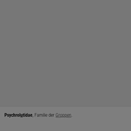
Psychrol
u
tidae
, Familie der
Groppen
.