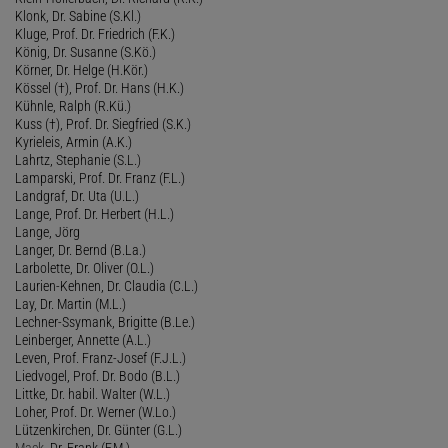
Klonk, Dr. Sabine (S.Kl.)
Kluge, Prof. Dr. Friedrich (F.K.)
König, Dr. Susanne (S.Kö.)
Körner, Dr. Helge (H.Kör.)
Kössel (†), Prof. Dr. Hans (H.K.)
Kühnle, Ralph (R.Kü.)
Kuss (†), Prof. Dr. Siegfried (S.K.)
Kyrieleis, Armin (A.K.)
Lahrtz, Stephanie (S.L.)
Lamparski, Prof. Dr. Franz (F.L.)
Landgraf, Dr. Uta (U.L.)
Lange, Prof. Dr. Herbert (H.L.)
Lange, Jörg
Langer, Dr. Bernd (B.La.)
Larbolette, Dr. Oliver (O.L.)
Laurien-Kehnen, Dr. Claudia (C.L.)
Lay, Dr. Martin (M.L.)
Lechner-Ssymank, Brigitte (B.Le.)
Leinberger, Annette (A.L.)
Leven, Prof. Franz-Josef (F.J.L.)
Liedvogel, Prof. Dr. Bodo (B.L.)
Littke, Dr. habil. Walter (W.L.)
Loher, Prof. Dr. Werner (W.Lo.)
Lützenkirchen, Dr. Günter (G.L.)
Mack
, Dr. Frank (F.M.)