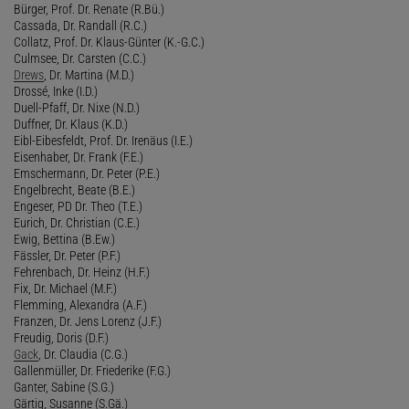
Bürger, Prof. Dr. Renate (R.Bü.)
Cassada, Dr. Randall (R.C.)
Collatz, Prof. Dr. Klaus-Günter (K.-G.C.)
Culmsee, Dr. Carsten (C.C.)
Drews
, Dr. Martina (M.D.)
Drossé, Inke (I.D.)
Duell-Pfaff, Dr. Nixe (N.D.)
Duffner, Dr. Klaus (K.D.)
Eibl-Eibesfeldt, Prof. Dr. Irenäus (I.E.)
Eisenhaber, Dr. Frank (F.E.)
Emschermann, Dr. Peter (P.E.)
Engelbrecht, Beate (B.E.)
Engeser, PD Dr. Theo (T.E.)
Eurich, Dr. Christian (C.E.)
Ewig, Bettina (B.Ew.)
Fässler, Dr. Peter (P.F.)
Fehrenbach, Dr. Heinz (H.F.)
Fix, Dr. Michael (M.F.)
Flemming, Alexandra (A.F.)
Franzen, Dr. Jens Lorenz (J.F.)
Freudig, Doris (D.F.)
Gack
, Dr. Claudia (C.G.)
Gallenmüller, Dr. Friederike (F.G.)
Ganter, Sabine (S.G.)
Gärtig, Susanne (S.Gä.)