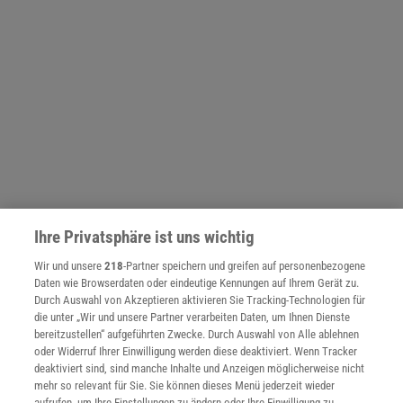
Ihre Privatsphäre ist uns wichtig
Wir und unsere
218
-Partner speichern und greifen auf personenbezogene
Daten wie Browserdaten oder eindeutige Kennungen auf Ihrem Gerät zu.
NACH OBEN
Durch Auswahl von Akzeptieren aktivieren Sie Tracking-Technologien für
die unter „Wir und unsere Partner verarbeiten Daten, um Ihnen Dienste
bereitzustellen“ aufgeführten Zwecke. Durch Auswahl von Alle ablehnen
Für Sie im Spektrum-Shop und am Kiosk:
oder Widerruf Ihrer Einwilligung werden diese deaktiviert. Wenn Tracker
deaktiviert sind, sind manche Inhalte und Anzeigen möglicherweise nicht
mehr so relevant für Sie. Sie können dieses Menü jederzeit wieder
aufrufen, um Ihre Einstellungen zu ändern oder Ihre Einwilligung zu