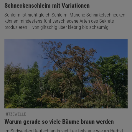
:
Schneckenschleim mit Variationen
Schleim ist nicht gleich Schleim: Manche Schnirkelschnecken
können mindestens fünf verschiedene Arten des Sekrets
produzieren – von glitschig über klebrig bis schaumig.
HITZEWELLE
:
Warum gerade so viele Bäume braun werden
Im Südwesten Deutschlands sieht es teils aus wie im Herbst: