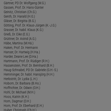
Gärtner, PD Dr. Wolfgang (W.G.)
Gassen, Prof. Dr. Hans-Günter
Geinitz, Christian (Ch.G.)
Genth, Dr. Harald (H.G.)
Gläser, Dr. Birgitta (B.G.)
Götting, Prof. Dr. Klaus-Jürgen (K.-J.G.)
Grasser, Dr. habil. Klaus (K.G.)
Grieß, Dr. Eike (E.G.)
Grüttner, Dr. Astrid (A.G.)
Häbe, Martina (M.Hä.)
Haken, Prof. Dr. Hermann
Hanser, Dr. Hartwig (H.Ha.)
Harder, Deane Lee (D.Ha.)
Hartmann, Prof. Dr. Rüdiger (R.H.)
Hassenstein, Prof. Dr. Bernhard (B.H.)
Haug-Schnabel, PD Dr. Gabriele (G.H.-S.)
Hemminger, Dr. habil. Hansjörg (H.H.)
Herbstritt, Dr. Lydia (L.H.)
Hobom, Dr. Barbara (B.Ho.)
Hoffrichter, Dr. Odwin (O.H.)
Hohl, Dr. Michael (M.H.)
Hoos, Katrin (K.H.)
Horn, Dagmar (D.H.)
Horn, Prof. Dr. Eberhard (E.H.)
Huber, Christoph (Ch.H.)