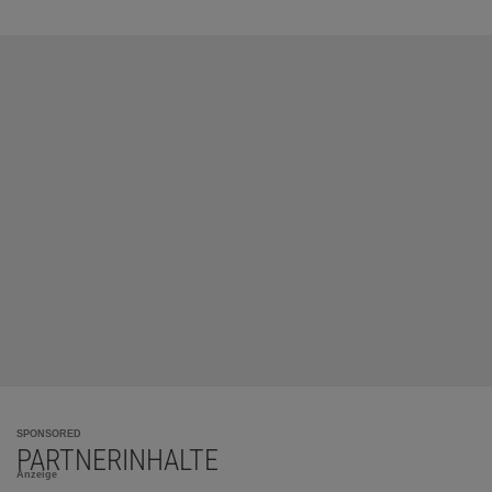
SPONSORED
PARTNERINHALTE
Anzeige