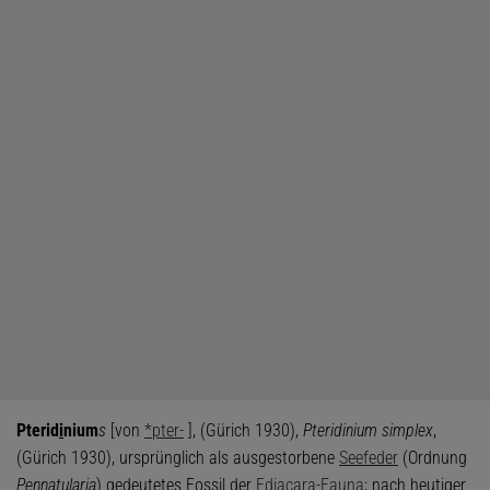
Pterid
i
nium
s
[von
*pter-
], (Gürich 1930),
Pteridinium simplex
,
(Gürich 1930), ursprünglich als ausgestorbene
Seefeder
(Ordnung
Pennatularia
) gedeutetes Fossil der
Ediacara-Fauna
; nach heutiger