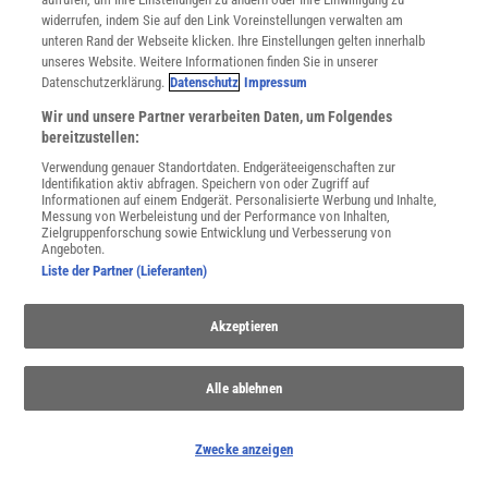
widerrufen, indem Sie auf den Link Voreinstellungen verwalten am
unteren Rand der Webseite klicken. Ihre Einstellungen gelten innerhalb
unseres Website. Weitere Informationen finden Sie in unserer
Datenschutzerklärung.
Datenschutz
Impressum
SERVICES
Newsletter
Wir und unsere Partner verarbeiten Daten, um Folgendes
Kontakt
bereitzustellen:
Spektrum Shop
Verwendung genauer Standortdaten. Endgeräteeigenschaften zur
Im Handel kaufen
Identifikation aktiv abfragen. Speichern von oder Zugriff auf
Informationen auf einem Endgerät. Personalisierte Werbung und Inhalte,
Presse
Messung von Werbeleistung und der Performance von Inhalten,
Verträge kündigen
Zielgruppenforschung sowie Entwicklung und Verbesserung von
Angeboten.
INFO
Liste der Partner (Lieferanten)
Mediadaten
Datenschutz
Akzeptieren
Nutzungsbedingungen
Cookie-Einstellungen
Utiq verwalten
Alle ablehnen
Nutzungsbasierte Onlinewerbung
Alle Artikel
Zwecke anzeigen
Impressum