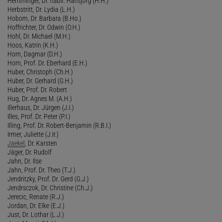
Hemminger, Dr. habil. Hansjörg (H.H.)
Herbstritt, Dr. Lydia (L.H.)
Hobom, Dr. Barbara (B.Ho.)
Hoffrichter, Dr. Odwin (O.H.)
Hohl, Dr. Michael (M.H.)
Hoos, Katrin (K.H.)
Horn, Dagmar (D.H.)
Horn, Prof. Dr. Eberhard (E.H.)
Huber, Christoph (Ch.H.)
Huber, Dr. Gerhard (G.H.)
Huber, Prof. Dr. Robert
Hug, Dr. Agnes M. (A.H.)
Illerhaus, Dr. Jürgen (J.I.)
Illes, Prof. Dr. Peter (P.I.)
Illing, Prof. Dr. Robert-Benjamin (R.B.I.)
Irmer, Juliette (J.Ir.)
Jaekel
, Dr. Karsten
Jäger, Dr. Rudolf
Jahn, Dr. Ilse
Jahn, Prof. Dr. Theo (T.J.)
Jendritzky, Prof. Dr. Gerd (G.J.)
Jendrsczok, Dr. Christine (Ch.J.)
Jerecic, Renate (R.J.)
Jordan, Dr. Elke (E.J.)
Just, Dr. Lothar (L.J.)