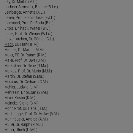
Lay, Dr. Martin (M.L.)
Lechner-Ssymank, Brigitte (B.Le.)
Leinberger, Annette (A.L.)
Leven, Prof. Franz-Josef (F.J.L.)
Liedvogel, Prof. Dr. Bodo (B.L.)
Littke, Dr. habil. Walter (W.L.)
Loher, Prof. Dr. Werner (W.Lo.)
Lützenkirchen, Dr. Günter (G.L.)
Mack
, Dr. Frank (F.M.)
Mahner, Dr. Martin (M.Ma.)
Maier, PD Dr. Rainer (R.M.)
Maier, Prof. Dr. Uwe (U.M.)
Marksitzer, Dr. René (R.Ma.)
Markus, Prof. Dr. Mario (M.M.)
Martin, Dr. Stefan (S.Ma.)
Medicus, Dr. Gerhard (G.M.)
Mehler, Ludwig (L.M.)
Mehraein, Dr. Susan (S.Me.)
Meier, Kirstin (K.M.)
Meineke, Sigrid (S.M.)
Mohr, Prof. Dr. Hans (H.M.)
Mosbrugger, Prof. Dr. Volker (V.M.)
Mühlhäusler, Andrea (A.M.)
Müller, Dr. Ralph (R.Mü.)
Müller, Ulrich (U.Mü.)