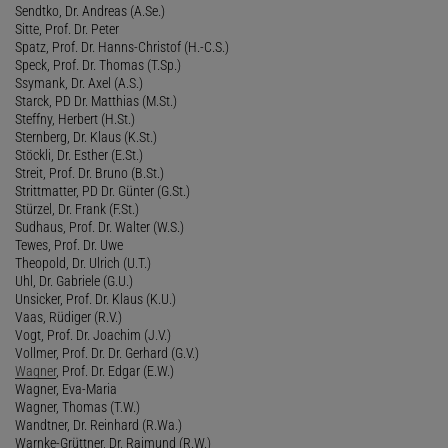
Sendtko, Dr. Andreas (A.Se.)
Sitte, Prof. Dr. Peter
Spatz, Prof. Dr. Hanns-Christof (H.-C.S.)
Speck, Prof. Dr. Thomas (T.Sp.)
Ssymank, Dr. Axel (A.S.)
Starck, PD Dr. Matthias (M.St.)
Steffny, Herbert (H.St.)
Sternberg, Dr. Klaus (K.St.)
Stöckli, Dr. Esther (E.St.)
Streit, Prof. Dr. Bruno (B.St.)
Strittmatter, PD Dr. Günter (G.St.)
Stürzel, Dr. Frank (F.St.)
Sudhaus, Prof. Dr. Walter (W.S.)
Tewes, Prof. Dr. Uwe
Theopold, Dr. Ulrich (U.T.)
Uhl, Dr. Gabriele (G.U.)
Unsicker, Prof. Dr. Klaus (K.U.)
Vaas, Rüdiger (R.V.)
Vogt, Prof. Dr. Joachim (J.V.)
Vollmer, Prof. Dr. Dr. Gerhard (G.V.)
Wagner
, Prof. Dr. Edgar (E.W.)
Wagner, Eva-Maria
Wagner, Thomas (T.W.)
Wandtner, Dr. Reinhard (R.Wa.)
Warnke-Grüttner, Dr. Raimund (R.W.)