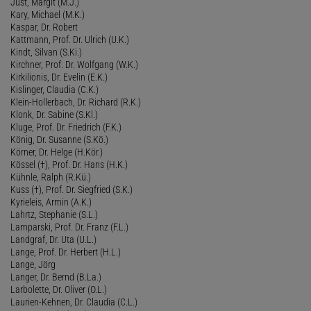
Just, Margit (M.J.)
Kary, Michael (M.K.)
Kaspar, Dr. Robert
Kattmann, Prof. Dr. Ulrich (U.K.)
Kindt, Silvan (S.Ki.)
Kirchner, Prof. Dr. Wolfgang (W.K.)
Kirkilionis, Dr. Evelin (E.K.)
Kislinger, Claudia (C.K.)
Klein-Hollerbach, Dr. Richard (R.K.)
Klonk, Dr. Sabine (S.Kl.)
Kluge, Prof. Dr. Friedrich (F.K.)
König, Dr. Susanne (S.Kö.)
Körner, Dr. Helge (H.Kör.)
Kössel (†), Prof. Dr. Hans (H.K.)
Kühnle, Ralph (R.Kü.)
Kuss (†), Prof. Dr. Siegfried (S.K.)
Kyrieleis, Armin (A.K.)
Lahrtz, Stephanie (S.L.)
Lamparski, Prof. Dr. Franz (F.L.)
Landgraf, Dr. Uta (U.L.)
Lange, Prof. Dr. Herbert (H.L.)
Lange, Jörg
Langer, Dr. Bernd (B.La.)
Larbolette, Dr. Oliver (O.L.)
Laurien-Kehnen, Dr. Claudia (C.L.)