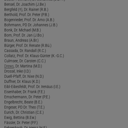
Bensel, Dr. Joachim (J.Be.)
Bergfeld (†), Dr. Rainer (R.B.)
Berthold, Prof. Dr. Peter (P.B.)
Bogenrieder, Prof. Dr. Arno (A.B.)
Bohrmann, PD Dr. Johannes (J.B.)
Bonk, Dr. Michael (M.B.)
Born, Prof. Dr. Jan (J.Bo.)
Braun, Andreas (A.Br.)
Bürger, Prof. Dr. Renate (R.Bü.)
Cassada, Dr. Randall (R.C.)
Collatz, Prof. Dr. Klaus-Günter (K.-G.C.)
Culmsee, Dr. Carsten (C.C.)
Drews
, Dr. Martina (M.D.)
Drossé, Inke (I.D.)
Duell-Pfaff, Dr. Nixe (N.D.)
Duffner, Dr. Klaus (K.D.)
Eibl-Eibesfeldt, Prof. Dr. Irenäus (I.E.)
Eisenhaber, Dr. Frank (F.E.)
Emschermann, Dr. Peter (P.E.)
Engelbrecht, Beate (B.E.)
Engeser, PD Dr. Theo (T.E.)
Eurich, Dr. Christian (C.E.)
Ewig, Bettina (B.Ew.)
Fässler, Dr. Peter (P.F.)
Fehrenbach, Dr. Heinz (H.F.)