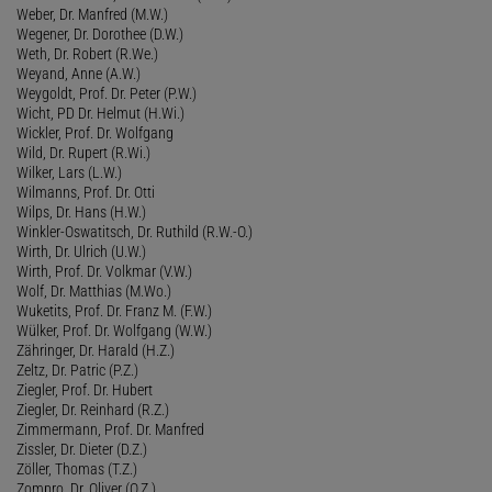
Weber, Dr. Manfred (M.W.)
Wegener, Dr. Dorothee (D.W.)
Weth, Dr. Robert (R.We.)
Weyand, Anne (A.W.)
Weygoldt, Prof. Dr. Peter (P.W.)
Wicht, PD Dr. Helmut (H.Wi.)
Wickler, Prof. Dr. Wolfgang
Wild, Dr. Rupert (R.Wi.)
Wilker, Lars (L.W.)
Wilmanns, Prof. Dr. Otti
Wilps, Dr. Hans (H.W.)
Winkler-Oswatitsch, Dr. Ruthild (R.W.-O.)
Wirth, Dr. Ulrich (U.W.)
Wirth, Prof. Dr. Volkmar (V.W.)
Wolf, Dr. Matthias (M.Wo.)
Wuketits, Prof. Dr. Franz M. (F.W.)
Wülker, Prof. Dr. Wolfgang (W.W.)
Zähringer, Dr. Harald (H.Z.)
Zeltz, Dr. Patric (P.Z.)
Ziegler, Prof. Dr. Hubert
Ziegler, Dr. Reinhard (R.Z.)
Zimmermann, Prof. Dr. Manfred
Zissler, Dr. Dieter (D.Z.)
Zöller, Thomas (T.Z.)
Zompro, Dr. Oliver (O.Z.)