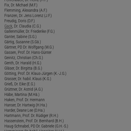
Fix, Dr. Michael (M.F.)
Flemming, Alexandra (A.F.)
Franzen, Dr. Jens Lorenz (J.F.)
Freudig, Doris (D.F.)
Gack
, Dr. Claudia (C.G.)
Gallenmüller, Dr. Friederike (F.G.)
Ganter, Sabine (S.G.)
Gärtig, Susanne (S.Gä.)
Gärtner, PD Dr. Wolfgang (W.G.)
Gassen, Prof. Dr. Hans-Günter
Geinitz, Christian (Ch.G.)
Genth, Dr. Harald (H.G.)
Gläser, Dr. Birgitta (B.G.)
Götting, Prof. Dr. Klaus-Jürgen (K.-J.G.)
Grasser, Dr. habil. Klaus (K.G.)
Grieß, Dr. Eike (E.G.)
Grüttner, Dr. Astrid (A.G.)
Häbe, Martina (M.Hä.)
Haken, Prof. Dr. Hermann
Hanser, Dr. Hartwig (H.Ha.)
Harder, Deane Lee (D.Ha.)
Hartmann, Prof. Dr. Rüdiger (R.H.)
Hassenstein, Prof. Dr. Bernhard (B.H.)
Haug-Schnabel, PD Dr. Gabriele (G.H.-S.)