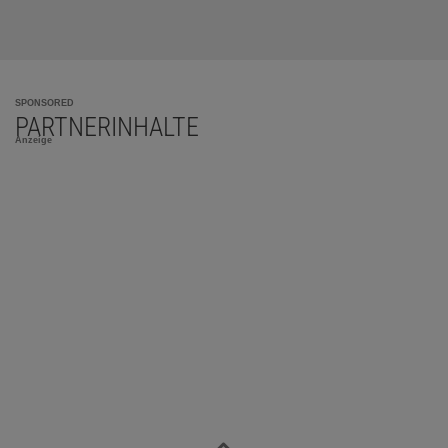
SPONSORED
PARTNERINHALTE
Anzeige