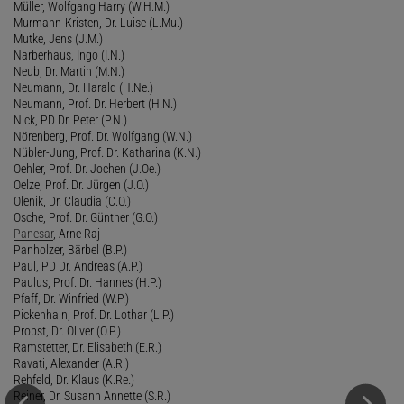
Müller, Wolfgang Harry (W.H.M.)
Murmann-Kristen, Dr. Luise (L.Mu.)
Mutke, Jens (J.M.)
Narberhaus, Ingo (I.N.)
Neub, Dr. Martin (M.N.)
Neumann, Dr. Harald (H.Ne.)
Neumann, Prof. Dr. Herbert (H.N.)
Nick, PD Dr. Peter (P.N.)
Nörenberg, Prof. Dr. Wolfgang (W.N.)
Nübler-Jung, Prof. Dr. Katharina (K.N.)
Oehler, Prof. Dr. Jochen (J.Oe.)
Oelze, Prof. Dr. Jürgen (J.O.)
Olenik, Dr. Claudia (C.O.)
Osche, Prof. Dr. Günther (G.O.)
Panesar
, Arne Raj
Panholzer, Bärbel (B.P.)
Paul, PD Dr. Andreas (A.P.)
Paulus, Prof. Dr. Hannes (H.P.)
Pfaff, Dr. Winfried (W.P.)
Pickenhain, Prof. Dr. Lothar (L.P.)
Probst, Dr. Oliver (O.P.)
Ramstetter, Dr. Elisabeth (E.R.)
Ravati, Alexander (A.R.)
Rehfeld, Dr. Klaus (K.Re.)
Reiner, Dr. Susann Annette (S.R.)