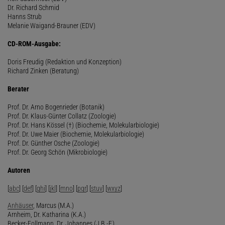
Dr. Richard Schmid
Hanns Strub
Melanie Waigand-Brauner (EDV)
CD-ROM-Ausgabe:
Doris Freudig (Redaktion und Konzeption)
Richard Zinken (Beratung)
Berater
Prof. Dr. Arno Bogenrieder (Botanik)
Prof. Dr. Klaus-Günter Collatz (Zoologie)
Prof. Dr. Hans Kössel (†) (Biochemie, Molekularbiologie)
Prof. Dr. Uwe Maier (Biochemie, Molekularbiologie)
Prof. Dr. Günther Osche (Zoologie)
Prof. Dr. Georg Schön (Mikrobiologie)
Autoren
[
abc
] [
def
] [
ghi
] [
jkl
] [
mno
] [
pqr
] [
stuv
] [
wxyz
]
Anhäuser
, Marcus (M.A.)
Arnheim, Dr. Katharina (K.A.)
Becker-Follmann, Dr. Johannes (J.B.-F.)