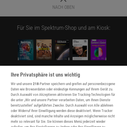
NACH OBEN
Für Sie im Spektrum-Shop und am Kiosk:
Ihre Privatsphäre ist uns wichtig
WEITERE NEUERSCHEINUNGEN
SPEKTRUM SHOP
Wir und unsere
218
-Partner speichern und greifen auf personenbezogene
Daten wie Browserdaten oder eindeutige Kennungen auf Ihrem Gerät zu.
Durch Auswahl von Akzeptieren aktivieren Sie Tracking-Technologien für
Spektrum
.de-Newsletter abonnieren
die unter „Wir und unsere Partner verarbeiten Daten, um Ihnen Dienste
bereitzustellen“ aufgeführten Zwecke. Durch Auswahl von Alle ablehnen
JETZT ANMELDEN!
oder Widerruf Ihrer Einwilligung werden diese deaktiviert. Wenn Tracker
deaktiviert sind, sind manche Inhalte und Anzeigen möglicherweise nicht
mehr so relevant für Sie. Sie können dieses Menü jederzeit wieder
Sie können unsere Newsletter jederzeit wieder abbestellen. Infos zu unserem Umgang
mit Ihren personenbezogenen Daten finden Sie in unserer
Datenschutzerklärung
.
aufrufen, um Ihre Einstellungen zu ändern oder Ihre Einwilligung zu