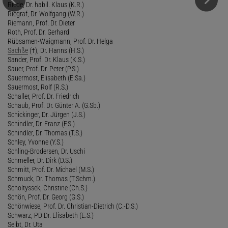
Riede, Dr. habil. Klaus (K.R.)
Riegraf, Dr. Wolfgang (W.R.)
Riemann, Prof. Dr. Dieter
Roth, Prof. Dr. Gerhard
Rübsamen-Waigmann, Prof. Dr. Helga
Sachße
(†), Dr. Hanns (H.S.)
Sander, Prof. Dr. Klaus (K.S.)
Sauer, Prof. Dr. Peter (P.S.)
Sauermost, Elisabeth (E.Sa.)
Sauermost, Rolf (R.S.)
Schaller, Prof. Dr. Friedrich
Schaub, Prof. Dr. Günter A. (G.Sb.)
Schickinger, Dr. Jürgen (J.S.)
Schindler, Dr. Franz (F.S.)
Schindler, Dr. Thomas (T.S.)
Schley, Yvonne (Y.S.)
Schling-Brodersen, Dr. Uschi
Schmeller, Dr. Dirk (D.S.)
Schmitt, Prof. Dr. Michael (M.S.)
Schmuck, Dr. Thomas (T.Schm.)
Scholtyssek, Christine (Ch.S.)
Schön, Prof. Dr. Georg (G.S.)
Schönwiese, Prof. Dr. Christian-Dietrich (C.-D.S.)
Schwarz, PD Dr. Elisabeth (E.S.)
Seibt, Dr. Uta