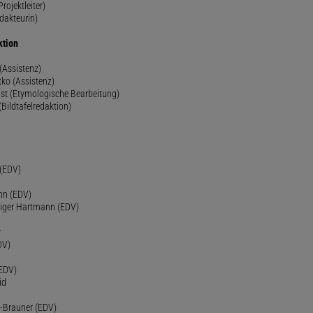
rojektleiter)
dakteurin)
ktion
(Assistenz)
ko (Assistenz)
st (Etymologische Bearbeitung)
(Bildtafelredaktion)
h
 (EDV)
nn (EDV)
diger Hartmann (EDV)
r
DV)
(EDV)
id
-Brauner (EDV)