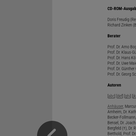
CD-ROM-Ausgab
Doris Freudig (R
Richard Zinken (
Berater
Prof. Dr. Arno Bo
Prof. Dr. Klaus-G
Prof. Dr. Hans Kö
Prof. Dr. Uwe Mai
Prof. Dr. Günther
Prof. Dr. Georg S
Autoren
[
abc
] [
def
] [
ghi
] [
jk
Anhäuser
, Marcus
Arnheim, Dr. Kath
Becker-Follmann, 
Bensel, Dr. Joach
Bergfeld (†), Dr. 
Berthold, Prof. Dr.