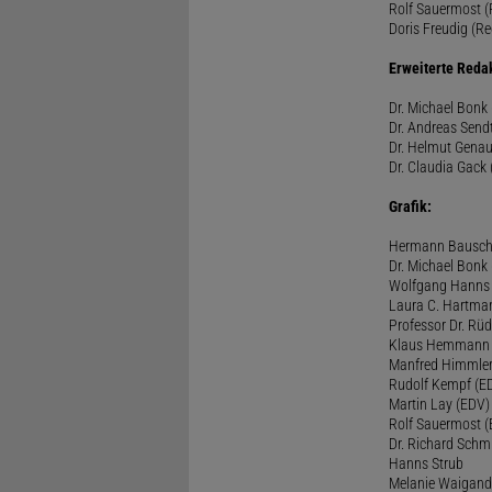
Rolf Sauermost (P
Doris Freudig (Re
Erweiterte Reda
Dr. Michael Bonk 
Dr. Andreas Sendt
Dr. Helmut Genau
Dr. Claudia Gack 
Grafik:
Hermann Bausc
Dr. Michael Bonk
Wolfgang Hanns
Laura C. Hartma
Professor Dr. Rü
Klaus Hemmann
Manfred Himmle
Rudolf Kempf (E
Martin Lay (EDV)
Rolf Sauermost 
Dr. Richard Schm
Hanns Strub
Melanie Waigand