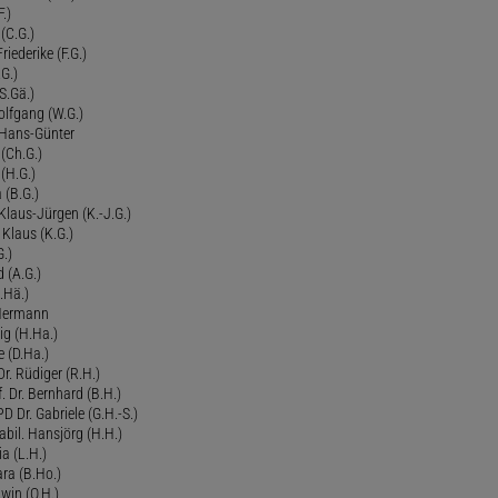
.)
 (C.G.)
riederike (F.G.)
G.)
S.Gä.)
olfgang (W.G.)
. Hans-Günter
 (Ch.G.)
 (H.G.)
a (B.G.)
 Klaus-Jürgen (K.-J.G.)
. Klaus (K.G.)
G.)
d (A.G.)
.Hä.)
 Hermann
ig (H.Ha.)
 (D.Ha.)
r. Rüdiger (R.H.)
. Dr. Bernhard (B.H.)
 Dr. Gabriele (G.H.-S.)
bil. Hansjörg (H.H.)
ia (L.H.)
ra (B.Ho.)
dwin (O.H.)