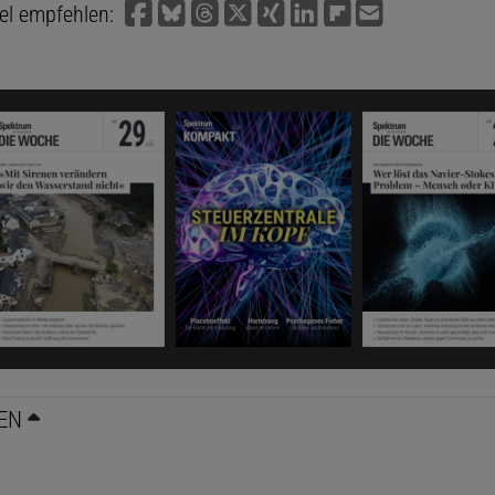
kel empfehlen:
EN