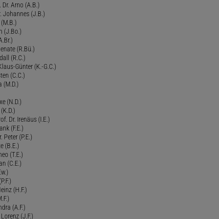
 Dr. Arno (A.B.)
 Johannes (J.B.)
 (M.B.)
n (J.Bo.)
.Br.)
Renate (R.Bü.)
all (R.C.)
 Klaus-Günter (K.-G.C.)
ten (C.C.)
a (M.D.)
xe (N.D.)
 (K.D.)
of. Dr. Irenäus (I.E.)
ank (F.E.)
Peter (P.E.)
e (B.E.)
eo (T.E.)
an (C.E.)
Ew.)
P.F.)
einz (H.F.)
.F.)
dra (A.F.)
Lorenz (J.F.)