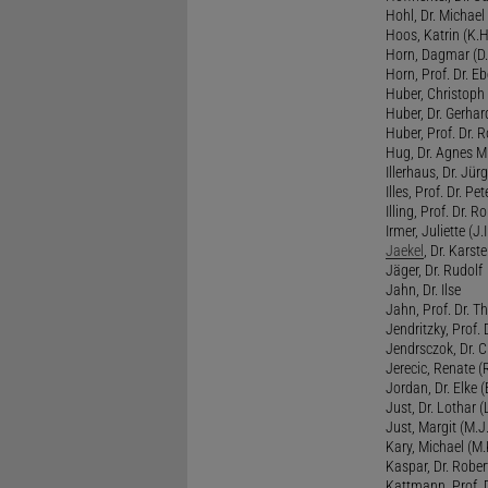
Hohl, Dr. Michael
Hoos, Katrin (K.H
Horn, Dagmar (D.
Horn, Prof. Dr. Eb
Huber, Christoph 
Huber, Dr. Gerhar
Huber, Prof. Dr. R
Hug, Dr. Agnes M.
Illerhaus, Dr. Jürg
Illes, Prof. Dr. Pete
Illing, Prof. Dr. 
Irmer, Juliette (J.Ir
Jaekel
, Dr. Karst
Jäger, Dr. Rudolf
Jahn, Dr. Ilse
Jahn, Prof. Dr. Th
Jendritzky, Prof. 
Jendrsczok, Dr. Ch
Jerecic, Renate (R
Jordan, Dr. Elke (
Just, Dr. Lothar (L
Just, Margit (M.J.
Kary, Michael (M.
Kaspar, Dr. Rober
Kattmann, Prof. Dr