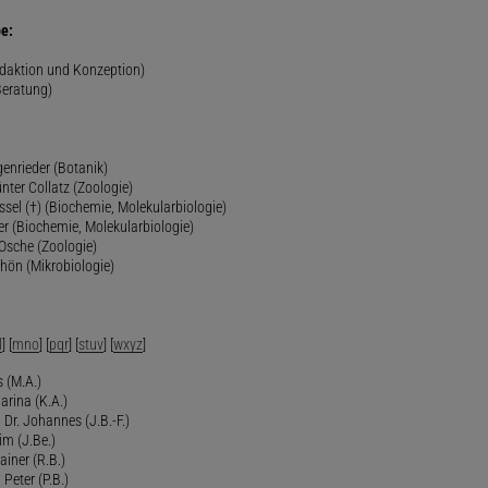
e:
edaktion und Konzeption)
Beratung)
genrieder (Botanik)
ünter Collatz (Zoologie)
ssel (†) (Biochemie, Molekularbiologie)
er (Biochemie, Molekularbiologie)
 Osche (Zoologie)
chön (Mikrobiologie)
l
] [
mno
] [
pqr
] [
stuv
] [
wxyz
]
 (M.A.)
arina (K.A.)
Dr. Johannes (J.B.-F.)
im (J.Be.)
Rainer (R.B.)
 Peter (P.B.)