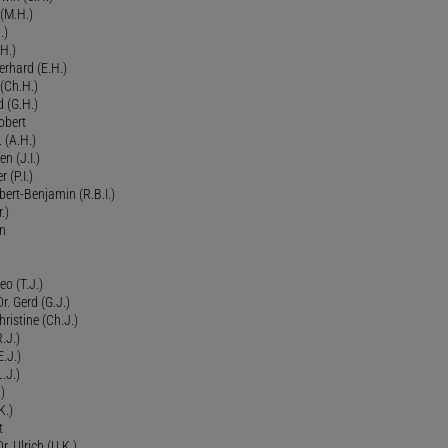
 (M.H.)
.)
H.)
erhard (E.H.)
(Ch.H.)
d (G.H.)
obert
 (A.H.)
en (J.I.)
r (P.I.)
Robert-Benjamin (R.B.I.)
.)
en
eo (T.J.)
Dr. Gerd (G.J.)
ristine (Ch.J.)
.J.)
E.J.)
.J.)
)
K.)
t
. Ulrich (U.K.)