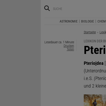
ASTRONOMIE
BIOLOGIE
CHEM
Startseite
Lexi
LEXIKON DER B
Lesedauer ca. 1 Minute
:
Pter
Drucken
Teilen
Pterio
i
dea
[
(Unterordn
i.e.S.
(Pterii
und 2 klein