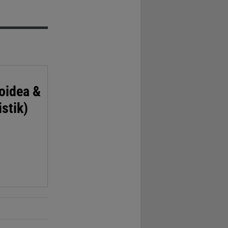
oidea &
istik)