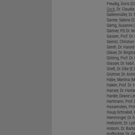
Freudig, Doris (D.F
Gack
, Dr. Claudia
Gallenmüller, Dr. F
Ganter, Sabine (S.
Gärtig, Susanne (
Gärtner, PD Dr. W
Gassen, Prof. Dr
Geinitz, Christian
Genth, Dr. Harald
Gläser, Dr. Birgitt
Götting, Prof. Dr.
Grasser, Dr. habil
Grieß, Dr. Eike (E.
Grüttner, Dr. Astri
Häbe, Martina (M
Haken, Prof. Dr.
Hanser, Dr. Hartw
Harder, Deane Lee
Hartmann, Prof. D
Hassenstein, Prof
Haug-Schnabel, PD
Hemminger, Dr. ha
Herbstritt, Dr. Lyd
Hobom, Dr. Barba
Hoffrichter, Dr. O