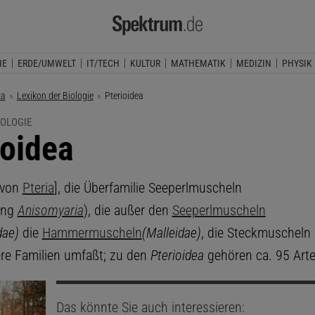
IE
ERDE/UMWELT
IT/TECH
KULTUR
MATHEMATIK
MEDIZIN
PHYSIK
ka
Lexikon der Biologie
Aktuelle Seite:
Pterioidea
IOLOGIE
ioidea
von
Pteria
], die Überfamilie Seeperlmuscheln
ung
Anisomyaria
), die außer den
Seeperlmuscheln
dae)
die
Hammermuscheln
(Malleidae)
, die Steckmuscheln
ere Familien umfaßt; zu den
Pterioidea
gehören ca. 95 Arte
Das könnte Sie auch interessieren: