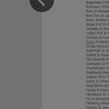
Bogenrieder, Prof.
Bohrmann, PD Dr.
Bonk, Dr. Michael
Born, Prof. Dr. Ja
Braun, Andreas (A
Bürger, Prof. Dr. 
Cassada, Dr. Rand
Collatz, Prof. Dr.
Culmsee, Dr. Cars
Drews
, Dr. Martin
Drossé, Inke (I.D.)
Duell-Pfaff, Dr. Ni
Duffner, Dr. Klaus
Eibl-Eibesfeldt, Pr
Eisenhaber, Dr. Fr
Emschermann, Dr. 
Engelbrecht, Beat
Engeser, PD Dr. Th
Eurich, Dr. Christi
Ewig, Bettina (B.
Fässler, Dr. Peter (
Fehrenbach, Dr. H
Fix, Dr. Michael (M
Flemming, Alexan
Franzen, Dr. Jens 