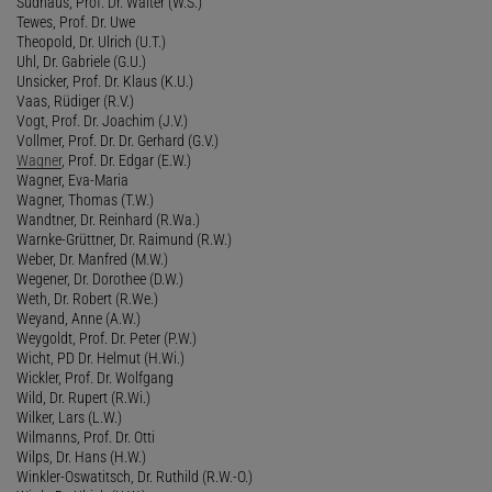
Sudhaus, Prof. Dr. Walter (W.S.)
Tewes, Prof. Dr. Uwe
Theopold, Dr. Ulrich (U.T.)
Uhl, Dr. Gabriele (G.U.)
Unsicker, Prof. Dr. Klaus (K.U.)
Vaas, Rüdiger (R.V.)
Vogt, Prof. Dr. Joachim (J.V.)
Vollmer, Prof. Dr. Dr. Gerhard (G.V.)
Wagner
, Prof. Dr. Edgar (E.W.)
Wagner, Eva-Maria
Wagner, Thomas (T.W.)
Wandtner, Dr. Reinhard (R.Wa.)
Warnke-Grüttner, Dr. Raimund (R.W.)
Weber, Dr. Manfred (M.W.)
Wegener, Dr. Dorothee (D.W.)
Weth, Dr. Robert (R.We.)
Weyand, Anne (A.W.)
Weygoldt, Prof. Dr. Peter (P.W.)
Wicht, PD Dr. Helmut (H.Wi.)
Wickler, Prof. Dr. Wolfgang
Wild, Dr. Rupert (R.Wi.)
Wilker, Lars (L.W.)
Wilmanns, Prof. Dr. Otti
Wilps, Dr. Hans (H.W.)
Winkler-Oswatitsch, Dr. Ruthild (R.W.-O.)