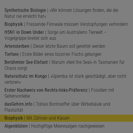
Synthetische Biologie
| »Wir können Lösungen finden, die die
Natur nie erreicht hat«
Biophysik
| Fressende Finnwale müssen Verstopfungen verhindern
H5N1 in Down Under
| Sorge um Australiens Tierwelt –
Vogelgrippe breitet sich aus
Artensterben
| Dieser letzte Baum soll gerettet werden
Tiefsee
| Erste Bilder eines bizarren Fischs gelungen
Berühmter See-Elefant
| Warum »Neil the Seal« in Tasmanien für
Chaos sorgt
Naturschutz im Kongo
| »Upemba ist stark geschädigt, aber nicht
verloren«
Erster Nachweis von Rechts-links-Präferenz
| Fossilien mit
Seitenvorliebe
dasGehirn.info
| Tobias Bonhoeffer über Wirbelsäule und
Plastizität
Biophysik
| Mit Zähnen und Klauen
Algenblüten
| Hochgiftige Meeresalgen nachgewiesen