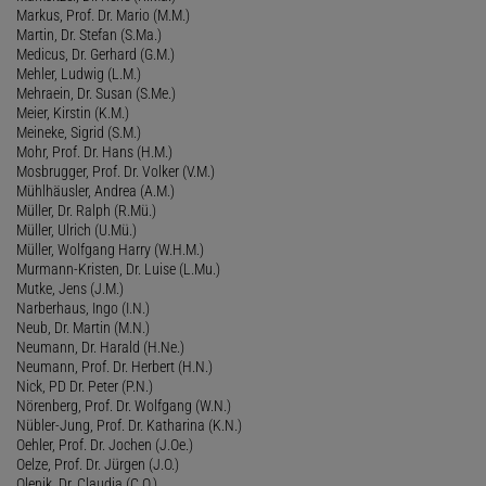
Markus, Prof. Dr. Mario (M.M.)
Martin, Dr. Stefan (S.Ma.)
Medicus, Dr. Gerhard (G.M.)
Mehler, Ludwig (L.M.)
Mehraein, Dr. Susan (S.Me.)
Meier, Kirstin (K.M.)
Meineke, Sigrid (S.M.)
Mohr, Prof. Dr. Hans (H.M.)
Mosbrugger, Prof. Dr. Volker (V.M.)
Mühlhäusler, Andrea (A.M.)
Müller, Dr. Ralph (R.Mü.)
Müller, Ulrich (U.Mü.)
Müller, Wolfgang Harry (W.H.M.)
Murmann-Kristen, Dr. Luise (L.Mu.)
Mutke, Jens (J.M.)
Narberhaus, Ingo (I.N.)
Neub, Dr. Martin (M.N.)
Neumann, Dr. Harald (H.Ne.)
Neumann, Prof. Dr. Herbert (H.N.)
Nick, PD Dr. Peter (P.N.)
Nörenberg, Prof. Dr. Wolfgang (W.N.)
Nübler-Jung, Prof. Dr. Katharina (K.N.)
Oehler, Prof. Dr. Jochen (J.Oe.)
Oelze, Prof. Dr. Jürgen (J.O.)
Olenik, Dr. Claudia (C.O.)