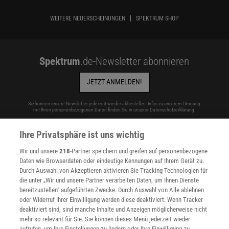
WEITERE NEUERSCHEINUNGEN
SPEKTRUM SHOP
Spektrum
.de-Newsletter abonnieren
JETZT ANMELDEN!
Sie können unsere Newsletter jederzeit wieder abbestellen. Infos zu unserem Umgang
mit Ihren personenbezogenen Daten finden Sie in unserer
Datenschutzerklärung
.
Ihre Privatsphäre ist uns wichtig
Wir und unsere
218
-Partner speichern und greifen auf personenbezogene
SERVICES
Daten wie Browserdaten oder eindeutige Kennungen auf Ihrem Gerät zu.
Newsletter
Durch Auswahl von Akzeptieren aktivieren Sie Tracking-Technologien für
Kontakt
die unter „Wir und unsere Partner verarbeiten Daten, um Ihnen Dienste
Spektrum Shop
bereitzustellen“ aufgeführten Zwecke. Durch Auswahl von Alle ablehnen
Im Handel kaufen
oder Widerruf Ihrer Einwilligung werden diese deaktiviert. Wenn Tracker
Presse
deaktiviert sind, sind manche Inhalte und Anzeigen möglicherweise nicht
Verträge kündigen
mehr so relevant für Sie. Sie können dieses Menü jederzeit wieder
aufrufen, um Ihre Einstellungen zu ändern oder Ihre Einwilligung zu