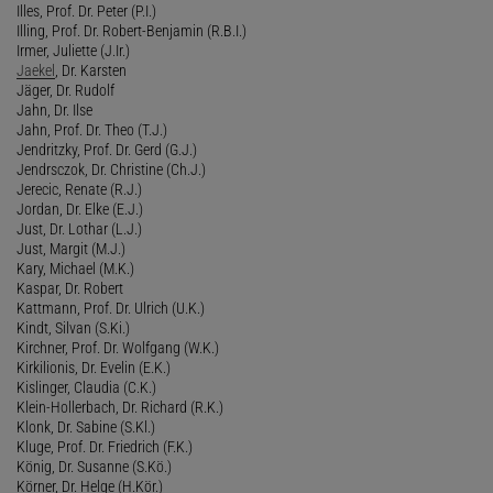
Illes, Prof. Dr. Peter (P.I.)
Illing, Prof. Dr. Robert-Benjamin (R.B.I.)
Irmer, Juliette (J.Ir.)
Jaekel
, Dr. Karsten
Jäger, Dr. Rudolf
Jahn, Dr. Ilse
Jahn, Prof. Dr. Theo (T.J.)
Jendritzky, Prof. Dr. Gerd (G.J.)
Jendrsczok, Dr. Christine (Ch.J.)
Jerecic, Renate (R.J.)
Jordan, Dr. Elke (E.J.)
Just, Dr. Lothar (L.J.)
Just, Margit (M.J.)
Kary, Michael (M.K.)
Kaspar, Dr. Robert
Kattmann, Prof. Dr. Ulrich (U.K.)
Kindt, Silvan (S.Ki.)
Kirchner, Prof. Dr. Wolfgang (W.K.)
Kirkilionis, Dr. Evelin (E.K.)
Kislinger, Claudia (C.K.)
Klein-Hollerbach, Dr. Richard (R.K.)
Klonk, Dr. Sabine (S.Kl.)
Kluge, Prof. Dr. Friedrich (F.K.)
König, Dr. Susanne (S.Kö.)
Körner, Dr. Helge (H.Kör.)