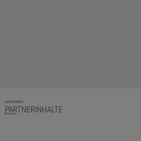
SPONSORED
PARTNERINHALTE
Anzeige