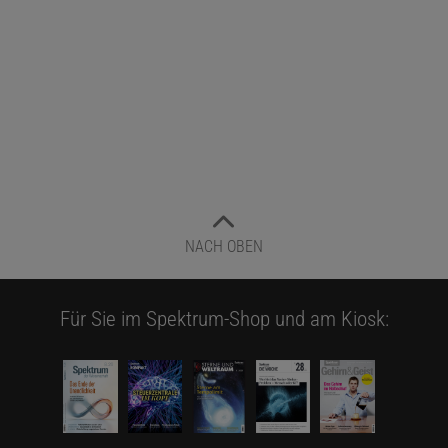
NACH OBEN
Für Sie im Spektrum-Shop und am Kiosk: