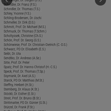
Schindler, Dr. Franz (F.S.)
Schindler, Dr. Thomas (T.S.)
Schley, Yvonne (Y.S.)
Schling-Brodersen, Dr. Uschi
Schmeller, Dr. Dirk (D.S.)
Schmitt, Prof. Dr. Michael (M.S.)
Schmuck, Dr. Thomas (T.Schm.)
Scholtyssek, Christine (Ch.S.)
Schön, Prof. Dr. Georg (G.S.)
Schönwiese, Prof. Dr. Christian-Dietrich (C.-D.S.)
Schwarz, PD Dr. Elisabeth (E.S.)
Seibt, Dr. Uta
Sendtko, Dr. Andreas (A.Se.)
Sitte, Prof. Dr. Peter
Spatz, Prof. Dr. Hanns-Christof (H.-C.S.)
Speck, Prof. Dr. Thomas (T.Sp.)
Ssymank, Dr. Axel (A.S.)
Starck, PD Dr. Matthias (M.St.)
Steffny, Herbert (H.St.)
Sternberg, Dr. Klaus (K.St.)
Stöckli, Dr. Esther (E.St.)
Streit, Prof. Dr. Bruno (B.St.)
Strittmatter, PD Dr. Günter (G.St.)
Stürzel, Dr. Frank (F.St.)