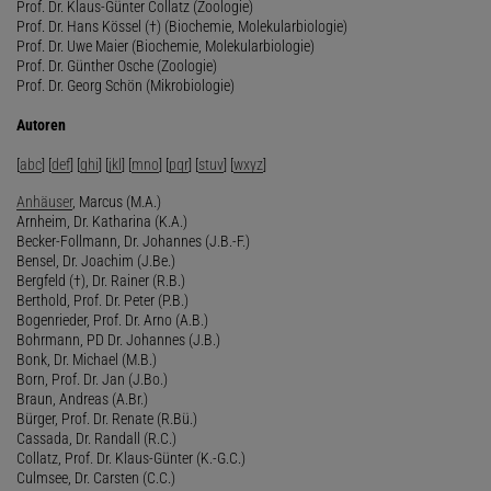
Prof. Dr. Klaus-Günter Collatz (Zoologie)
Prof. Dr. Hans Kössel (†) (Biochemie, Molekularbiologie)
Prof. Dr. Uwe Maier (Biochemie, Molekularbiologie)
Prof. Dr. Günther Osche (Zoologie)
Prof. Dr. Georg Schön (Mikrobiologie)
Autoren
[
abc
] [
def
] [
ghi
] [
jkl
] [
mno
] [
pqr
] [
stuv
] [
wxyz
]
Anhäuser
, Marcus (M.A.)
Arnheim, Dr. Katharina (K.A.)
Becker-Follmann, Dr. Johannes (J.B.-F.)
Bensel, Dr. Joachim (J.Be.)
Bergfeld (†), Dr. Rainer (R.B.)
Berthold, Prof. Dr. Peter (P.B.)
Bogenrieder, Prof. Dr. Arno (A.B.)
Bohrmann, PD Dr. Johannes (J.B.)
Bonk, Dr. Michael (M.B.)
Born, Prof. Dr. Jan (J.Bo.)
Braun, Andreas (A.Br.)
Bürger, Prof. Dr. Renate (R.Bü.)
Cassada, Dr. Randall (R.C.)
Collatz, Prof. Dr. Klaus-Günter (K.-G.C.)
Culmsee, Dr. Carsten (C.C.)