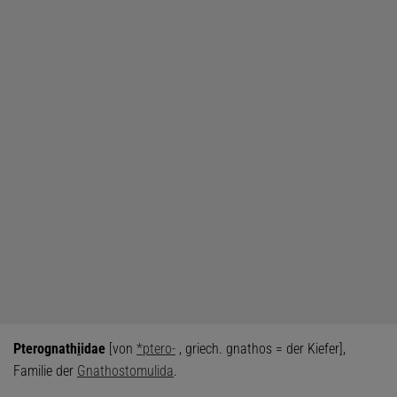
Pterognath
i
idae
[von
*ptero-
, griech. gnathos = der Kiefer],
Familie der
Gnathostomulida
.