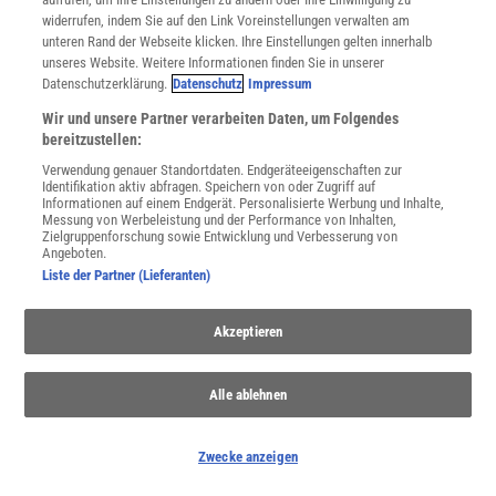
Widerruf
widerrufen, indem Sie auf den Link Voreinstellungen verwalten am
INFO
unteren Rand der Webseite klicken. Ihre Einstellungen gelten innerhalb
Mediadaten
unseres Website. Weitere Informationen finden Sie in unserer
Datenschutzerklärung.
Datenschutz
Impressum
Datenschutz
Nutzungsbedingungen
Wir und unsere Partner verarbeiten Daten, um Folgendes
Cookie-Einstellungen
bereitzustellen:
Utiq verwalten
Verwendung genauer Standortdaten. Endgeräteeigenschaften zur
Nutzungsbasierte Onlinewerbung
Identifikation aktiv abfragen. Speichern von oder Zugriff auf
Informationen auf einem Endgerät. Personalisierte Werbung und Inhalte,
Alle Artikel
Messung von Werbeleistung und der Performance von Inhalten,
Impressum
Zielgruppenforschung sowie Entwicklung und Verbesserung von
Angeboten.
WEITERE ANGEBOTE
Liste der Partner (Lieferanten)
Angebote für Schulen
Angebote für Institutionen
Akzeptieren
Sprachen lernen mit Gymglish
Lexika
Für Spektrum schreiben
Alle ablehnen
Zugänglichkeitserklärung
WEBSEITEN
Zwecke anzeigen
KielSCN