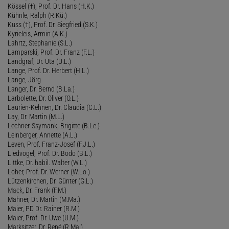
Kössel (†), Prof. Dr. Hans (H.K.)
Kühnle, Ralph (R.Kü.)
Kuss (†), Prof. Dr. Siegfried (S.K.)
Kyrieleis, Armin (A.K.)
Lahrtz, Stephanie (S.L.)
Lamparski, Prof. Dr. Franz (F.L.)
Landgraf, Dr. Uta (U.L.)
Lange, Prof. Dr. Herbert (H.L.)
Lange, Jörg
Langer, Dr. Bernd (B.La.)
Larbolette, Dr. Oliver (O.L.)
Laurien-Kehnen, Dr. Claudia (C.L.)
Lay, Dr. Martin (M.L.)
Lechner-Ssymank, Brigitte (B.Le.)
Leinberger, Annette (A.L.)
Leven, Prof. Franz-Josef (F.J.L.)
Liedvogel, Prof. Dr. Bodo (B.L.)
Littke, Dr. habil. Walter (W.L.)
Loher, Prof. Dr. Werner (W.Lo.)
Lützenkirchen, Dr. Günter (G.L.)
Mack
, Dr. Frank (F.M.)
Mahner, Dr. Martin (M.Ma.)
Maier, PD Dr. Rainer (R.M.)
Maier, Prof. Dr. Uwe (U.M.)
Marksitzer, Dr. René (R.Ma.)