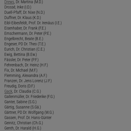
Drews
, Dr. Martina (M.D.)
Drossé, Inke (I.D.)
Duell-Pfaff, Dr. Nixe (N.D.)
Duffner, Dr. Klaus (K.D.)
Eibl-Eibesfeldt, Prof. Dr. Irenäus (I.E.)
Eisenhaber, Dr. Frank (F.E.)
Emschermann, Dr. Peter (P.E.)
Engelbrecht, Beate (B.E.)
Engeser, PD Dr. Theo (T.E.)
Eurich, Dr. Christian (C.E.)
Ewig, Bettina (B.Ew.)
Fässler, Dr. Peter (P.F.)
Fehrenbach, Dr. Heinz (H.F.)
Fix, Dr. Michael (M.F.)
Flemming, Alexandra (A.F.)
Franzen, Dr. Jens Lorenz (J.F.)
Freudig, Doris (D.F.)
Gack
, Dr. Claudia (C.G.)
Gallenmüller, Dr. Friederike (F.G.)
Ganter, Sabine (S.G.)
Gärtig, Susanne (S.Gä.)
Gärtner, PD Dr. Wolfgang (W.G.)
Gassen, Prof. Dr. Hans-Günter
Geinitz, Christian (Ch.G.)
Genth, Dr. Harald (H.G.)