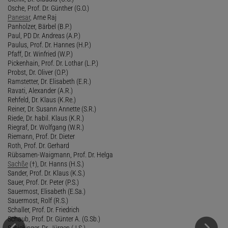
Osche, Prof. Dr. Günther (G.O.)
Panesar
, Arne Raj
Panholzer, Bärbel (B.P.)
Paul, PD Dr. Andreas (A.P.)
Paulus, Prof. Dr. Hannes (H.P.)
Pfaff, Dr. Winfried (W.P.)
Pickenhain, Prof. Dr. Lothar (L.P.)
Probst, Dr. Oliver (O.P.)
Ramstetter, Dr. Elisabeth (E.R.)
Ravati, Alexander (A.R.)
Rehfeld, Dr. Klaus (K.Re.)
Reiner, Dr. Susann Annette (S.R.)
Riede, Dr. habil. Klaus (K.R.)
Riegraf, Dr. Wolfgang (W.R.)
Riemann, Prof. Dr. Dieter
Roth, Prof. Dr. Gerhard
Rübsamen-Waigmann, Prof. Dr. Helga
Sachße
(†), Dr. Hanns (H.S.)
Sander, Prof. Dr. Klaus (K.S.)
Sauer, Prof. Dr. Peter (P.S.)
Sauermost, Elisabeth (E.Sa.)
Sauermost, Rolf (R.S.)
Schaller, Prof. Dr. Friedrich
Schaub, Prof. Dr. Günter A. (G.Sb.)
Schickinger, Dr. Jürgen (J.S.)