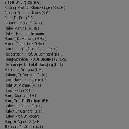
Gläser, Dr. Birgitta (B.G.)
Götting, Prof. Dr. Klaus-Jürgen (K.-J.G.)
Grasser, Dr. habil. Klaus (K.G.)
Grieß, Dr. Eike (E.G.)
Grüttner, Dr. Astrid (A.G.)
Häbe, Martina (M.Hä.)
Haken, Prof. Dr. Hermann
Hanser, Dr. Hartwig (H.Ha.)
Harder, Deane Lee (D.Ha.)
Hartmann, Prof. Dr. Rüdiger (R.H.)
Hassenstein, Prof. Dr. Bernhard (B.H.)
Haug-Schnabel, PD Dr. Gabriele (G.H.-S.)
Hemminger, Dr. habil. Hansjörg (H.H.)
Herbstritt, Dr. Lydia (L.H.)
Hobom, Dr. Barbara (B.Ho.)
Hoffrichter, Dr. Odwin (O.H.)
Hohl, Dr. Michael (M.H.)
Hoos, Katrin (K.H.)
Horn, Dagmar (D.H.)
Horn, Prof. Dr. Eberhard (E.H.)
Huber, Christoph (Ch.H.)
Huber, Dr. Gerhard (G.H.)
Huber, Prof. Dr. Robert
Hug, Dr. Agnes M. (A.H.)
Illerhaus, Dr. Jürgen (J.I.)