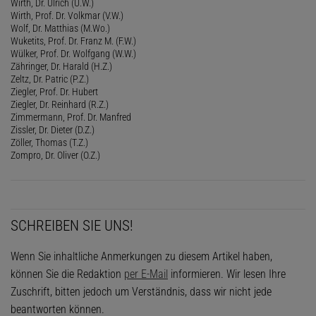
Wirth, Dr. Ulrich (U.W.)
Wirth, Prof. Dr. Volkmar (V.W.)
Wolf, Dr. Matthias (M.Wo.)
Wuketits, Prof. Dr. Franz M. (F.W.)
Wülker, Prof. Dr. Wolfgang (W.W.)
Zähringer, Dr. Harald (H.Z.)
Zeltz, Dr. Patric (P.Z.)
Ziegler, Prof. Dr. Hubert
Ziegler, Dr. Reinhard (R.Z.)
Zimmermann, Prof. Dr. Manfred
Zissler, Dr. Dieter (D.Z.)
Zöller, Thomas (T.Z.)
Zompro, Dr. Oliver (O.Z.)
SCHREIBEN SIE UNS!
Wenn Sie inhaltliche Anmerkungen zu diesem Artikel haben,
können Sie die Redaktion
per E-Mail
informieren. Wir lesen Ihre
Zuschrift, bitten jedoch um Verständnis, dass wir nicht jede
beantworten können.