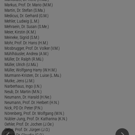
Markus, Prof. Dr. Mario (M.M.)
Martin, Dr. Stefan (S.Ma.)
Medicus, Dr. Gerhard (G.M.)
Mehler, Ludwig (L.M.)
Mehraein, Dr. Susan (S.Me.)
Meier, Kirstin (K.M.)
Meineke, Sigrid (S.M.)
Mohr, Prof. Dr. Hans (H.M.)
Mosbrugger, Prof. Dr. Volker (V.M.)
Mühlhäusler, Andrea (A.M.)
Müller, Dr. Ralph (R.Mü.)
Müller, Ulrich (U.Mü.)
Müller, Wolfgang Harry (W.H.M.)
Murmann-Kristen, Dr. Luise (L.Mu.)
Mutke, Jens (J.M.)
Narberhaus, Ingo (I.N.)
Neub, Dr. Martin (M.N.)
Neumann, Dr. Harald (H.Ne.)
Neumann, Prof. Dr. Herbert (H.N.)
Nick, PD Dr. Peter (P.N.)
Nörenberg, Prof. Dr. Wolfgang (W.N.)
Nübler-Jung, Prof. Dr. Katharina (K.N.)
Oehler, Prof. Dr. Jochen (J.Oe.)
Oelze, Prof. Dr. Jürgen (J.O.)
Olenik, Dr. Claudia (C.O.)