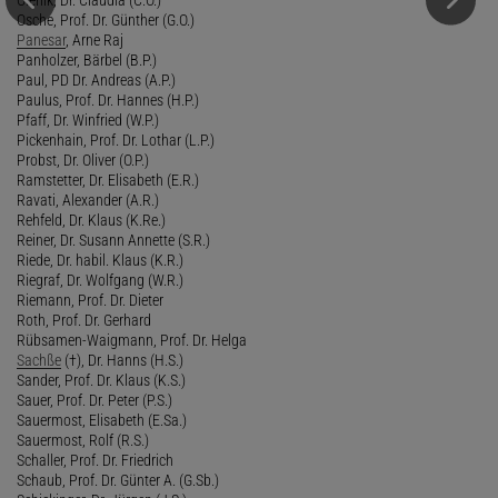
Osche, Prof. Dr. Günther (G.O.)
Panesar
, Arne Raj
Panholzer, Bärbel (B.P.)
Paul, PD Dr. Andreas (A.P.)
Paulus, Prof. Dr. Hannes (H.P.)
Pfaff, Dr. Winfried (W.P.)
Pickenhain, Prof. Dr. Lothar (L.P.)
Probst, Dr. Oliver (O.P.)
Ramstetter, Dr. Elisabeth (E.R.)
Ravati, Alexander (A.R.)
Rehfeld, Dr. Klaus (K.Re.)
Reiner, Dr. Susann Annette (S.R.)
Riede, Dr. habil. Klaus (K.R.)
Riegraf, Dr. Wolfgang (W.R.)
Riemann, Prof. Dr. Dieter
Roth, Prof. Dr. Gerhard
Rübsamen-Waigmann, Prof. Dr. Helga
Sachße
(†), Dr. Hanns (H.S.)
Sander, Prof. Dr. Klaus (K.S.)
Sauer, Prof. Dr. Peter (P.S.)
Sauermost, Elisabeth (E.Sa.)
Sauermost, Rolf (R.S.)
Schaller, Prof. Dr. Friedrich
Schaub, Prof. Dr. Günter A. (G.Sb.)