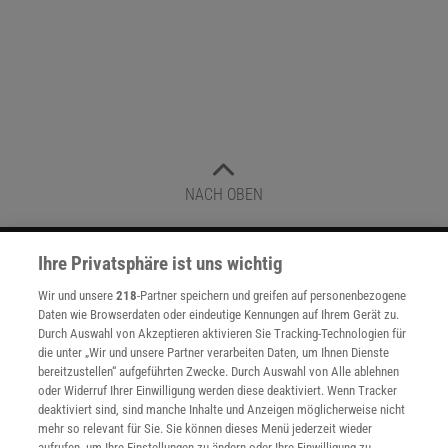
NACH OBEN
Ihre Privatsphäre ist uns wichtig
Für Sie im Spektrum-Shop und am Kiosk:
Wir und unsere
218
-Partner speichern und greifen auf personenbezogene
Daten wie Browserdaten oder eindeutige Kennungen auf Ihrem Gerät zu.
Durch Auswahl von Akzeptieren aktivieren Sie Tracking-Technologien für
die unter „Wir und unsere Partner verarbeiten Daten, um Ihnen Dienste
bereitzustellen“ aufgeführten Zwecke. Durch Auswahl von Alle ablehnen
oder Widerruf Ihrer Einwilligung werden diese deaktiviert. Wenn Tracker
deaktiviert sind, sind manche Inhalte und Anzeigen möglicherweise nicht
mehr so relevant für Sie. Sie können dieses Menü jederzeit wieder
WEITERE NEUERSCHEINUNGEN
SPEKTRUM SHOP
aufrufen, um Ihre Einstellungen zu ändern oder Ihre Einwilligung zu