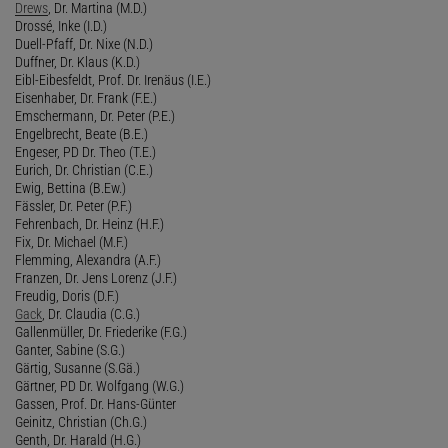
Drews
, Dr. Martina (M.D.)
Drossé, Inke (I.D.)
Duell-Pfaff, Dr. Nixe (N.D.)
Duffner, Dr. Klaus (K.D.)
Eibl-Eibesfeldt, Prof. Dr. Irenäus (I.E.)
Eisenhaber, Dr. Frank (F.E.)
Emschermann, Dr. Peter (P.E.)
Engelbrecht, Beate (B.E.)
Engeser, PD Dr. Theo (T.E.)
Eurich, Dr. Christian (C.E.)
Ewig, Bettina (B.Ew.)
Fässler, Dr. Peter (P.F.)
Fehrenbach, Dr. Heinz (H.F.)
Fix, Dr. Michael (M.F.)
Flemming, Alexandra (A.F.)
Franzen, Dr. Jens Lorenz (J.F.)
Freudig, Doris (D.F.)
Gack
, Dr. Claudia (C.G.)
Gallenmüller, Dr. Friederike (F.G.)
Ganter, Sabine (S.G.)
Gärtig, Susanne (S.Gä.)
Gärtner, PD Dr. Wolfgang (W.G.)
Gassen, Prof. Dr. Hans-Günter
Geinitz, Christian (Ch.G.)
Genth, Dr. Harald (H.G.)