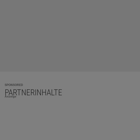
SPONSORED
PARTNERINHALTE
Anzeige