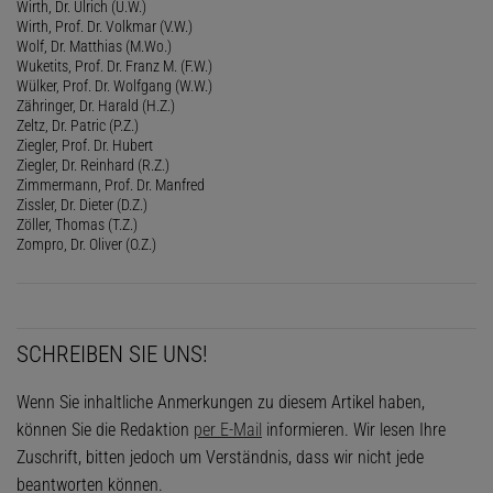
Wirth, Dr. Ulrich (U.W.)
Wirth, Prof. Dr. Volkmar (V.W.)
Wolf, Dr. Matthias (M.Wo.)
Wuketits, Prof. Dr. Franz M. (F.W.)
Wülker, Prof. Dr. Wolfgang (W.W.)
Zähringer, Dr. Harald (H.Z.)
Zeltz, Dr. Patric (P.Z.)
Ziegler, Prof. Dr. Hubert
Ziegler, Dr. Reinhard (R.Z.)
Zimmermann, Prof. Dr. Manfred
Zissler, Dr. Dieter (D.Z.)
Zöller, Thomas (T.Z.)
Zompro, Dr. Oliver (O.Z.)
SCHREIBEN SIE UNS!
Wenn Sie inhaltliche Anmerkungen zu diesem Artikel haben,
können Sie die Redaktion
per E-Mail
informieren. Wir lesen Ihre
Zuschrift, bitten jedoch um Verständnis, dass wir nicht jede
beantworten können.