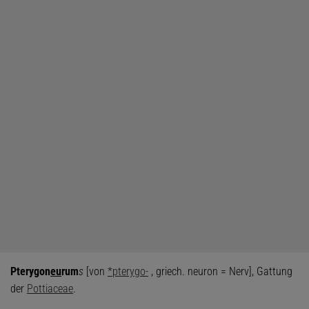
Pterygon
eu
rum
s
[von
*pterygo-
, griech. neuron = Nerv], Gattung
der
Pottiaceae
.