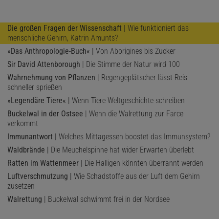
Die großen Fragen der Wissenschaft
| Wie funktioniert das
menschliche Gehirn, Katrin Amunts?
»Das Anthropologie-Buch«
| Von Aborigines bis Zucker
Sir David Attenborough
| Die Stimme der Natur wird 100
Wahrnehmung von Pflanzen
| Regengeplätscher lässt Reis
schneller sprießen
»Legendäre Tiere«
| Wenn Tiere Weltgeschichte schreiben
Buckelwal in der Ostsee
| Wenn die Walrettung zur Farce
verkommt
Immunantwort
| Welches Mittagessen boostet das Immunsystem?
Waldbrände
| Die Meuchelspinne hat wider Erwarten überlebt
Ratten im Wattenmeer
| Die Halligen könnten überrannt werden
Luftverschmutzung
| Wie Schadstoffe aus der Luft dem Gehirn
zusetzen
Walrettung
| Buckelwal schwimmt frei in der Nordsee