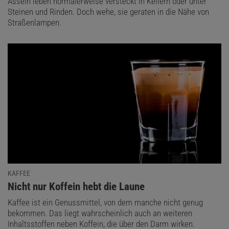
Asseln leben normalerweise versteckt in Kellern oder unter
Steinen und Rinden. Doch wehe, sie geraten in die Nähe von
Straßenlampen.
KAFFEE
:
Nicht nur Koffein hebt die Laune
Kaffee ist ein Genussmittel, von dem manche nicht genug
bekommen. Das liegt wahrscheinlich auch an weiteren
Inhaltsstoffen neben Koffein, die über den Darm wirken.