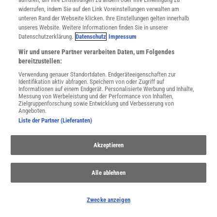
widerrufen, indem Sie auf den Link Voreinstellungen verwalten am
unteren Rand der Webseite klicken. Ihre Einstellungen gelten innerhalb
unseres Website. Weitere Informationen finden Sie in unserer
Spektrum
.de-Newsletter abonnieren
Datenschutzerklärung.
Datenschutz
Impressum
Wir und unsere Partner verarbeiten Daten, um Folgendes
JETZT ANMELDEN!
bereitzustellen:
Sie können unsere Newsletter jederzeit wieder abbestellen. Infos zu unserem Umgang
Verwendung genauer Standortdaten. Endgeräteeigenschaften zur
mit Ihren personenbezogenen Daten finden Sie in unserer
Datenschutzerklärung
.
Identifikation aktiv abfragen. Speichern von oder Zugriff auf
Informationen auf einem Endgerät. Personalisierte Werbung und Inhalte,
Messung von Werbeleistung und der Performance von Inhalten,
Zielgruppenforschung sowie Entwicklung und Verbesserung von
Angeboten.
SERVICES
Liste der Partner (Lieferanten)
Newsletter
Kontakt
Akzeptieren
Spektrum Shop
Im Handel kaufen
Presse
Alle ablehnen
Verträge kündigen
INFO
Zwecke anzeigen
Mediadaten