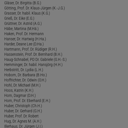
Gläser, Dr. Birgitta (B.G.)
Götting, Prof. Dr. Klaus-Jürgen (K.-J.G.)
Grasser, Dr. habil. Klaus (K.G.)
Grieß, Dr. Eike (E.G.)
Grüttner, Dr. Astrid (A.G.)
Häbe, Martina (M.Hä.)
Haken, Prof. Dr. Hermann
Hanser, Dr. Hartwig (H.Ha.)
Harder, Deane Lee (D.Ha.)
Hartmann, Prof. Dr. Rüdiger (R.H.)
Hassenstein, Prof. Dr. Bernhard (B.H.)
Haug-Schnabel, PD Dr. Gabriele (G.H.-S.)
Hemminger, Dr. habil. Hansjörg (H.H.)
Herbstritt, Dr. Lydia (L.H.)
Hobom, Dr. Barbara (B.Ho.)
Hoffrichter, Dr. Odwin (O.H.)
Hohl, Dr. Michael (M.H.)
Hoos, Katrin (K.H.)
Horn, Dagmar (D.H.)
Horn, Prof. Dr. Eberhard (E.H.)
Huber, Christoph (Ch.H.)
Huber, Dr. Gerhard (G.H.)
Huber, Prof. Dr. Robert
Hug, Dr. Agnes M. (A.H.)
Illerhaus, Dr. Jürgen (J.I.)