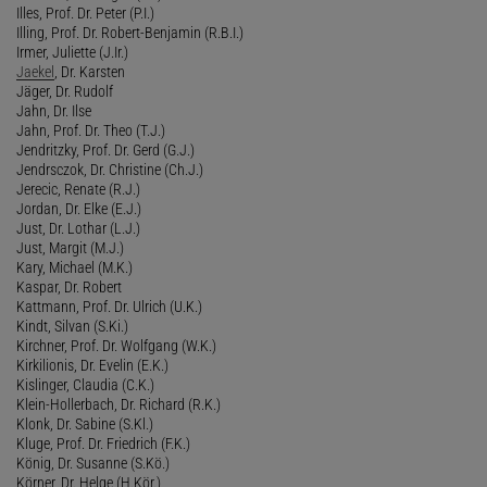
Illes, Prof. Dr. Peter (P.I.)
Illing, Prof. Dr. Robert-Benjamin (R.B.I.)
Irmer, Juliette (J.Ir.)
Jaekel
, Dr. Karsten
Jäger, Dr. Rudolf
Jahn, Dr. Ilse
Jahn, Prof. Dr. Theo (T.J.)
Jendritzky, Prof. Dr. Gerd (G.J.)
Jendrsczok, Dr. Christine (Ch.J.)
Jerecic, Renate (R.J.)
Jordan, Dr. Elke (E.J.)
Just, Dr. Lothar (L.J.)
Just, Margit (M.J.)
Kary, Michael (M.K.)
Kaspar, Dr. Robert
Kattmann, Prof. Dr. Ulrich (U.K.)
Kindt, Silvan (S.Ki.)
Kirchner, Prof. Dr. Wolfgang (W.K.)
Kirkilionis, Dr. Evelin (E.K.)
Kislinger, Claudia (C.K.)
Klein-Hollerbach, Dr. Richard (R.K.)
Klonk, Dr. Sabine (S.Kl.)
Kluge, Prof. Dr. Friedrich (F.K.)
König, Dr. Susanne (S.Kö.)
Körner, Dr. Helge (H.Kör.)