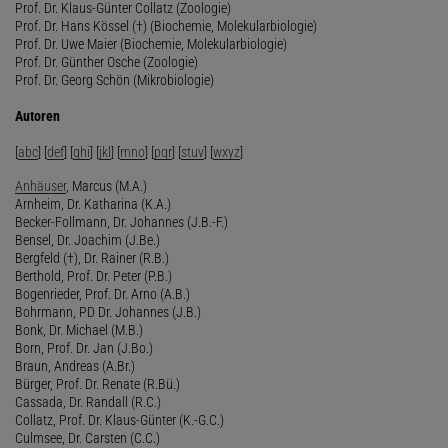
Prof. Dr. Klaus-Günter Collatz (Zoologie)
Prof. Dr. Hans Kössel (†) (Biochemie, Molekularbiologie)
Prof. Dr. Uwe Maier (Biochemie, Molekularbiologie)
Prof. Dr. Günther Osche (Zoologie)
Prof. Dr. Georg Schön (Mikrobiologie)
Autoren
[
abc
] [
def
] [
ghi
] [
jkl
] [
mno
] [
pqr
] [
stuv
] [
wxyz
]
Anhäuser
, Marcus (M.A.)
Arnheim, Dr. Katharina (K.A.)
Becker-Follmann, Dr. Johannes (J.B.-F.)
Bensel, Dr. Joachim (J.Be.)
Bergfeld (†), Dr. Rainer (R.B.)
Berthold, Prof. Dr. Peter (P.B.)
Bogenrieder, Prof. Dr. Arno (A.B.)
Bohrmann, PD Dr. Johannes (J.B.)
Bonk, Dr. Michael (M.B.)
Born, Prof. Dr. Jan (J.Bo.)
Braun, Andreas (A.Br.)
Bürger, Prof. Dr. Renate (R.Bü.)
Cassada, Dr. Randall (R.C.)
Collatz, Prof. Dr. Klaus-Günter (K.-G.C.)
Culmsee, Dr. Carsten (C.C.)