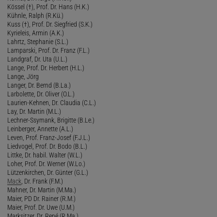
Kössel (†), Prof. Dr. Hans (H.K.)
Kühnle, Ralph (R.Kü.)
Kuss (†), Prof. Dr. Siegfried (S.K.)
Kyrieleis, Armin (A.K.)
Lahrtz, Stephanie (S.L.)
Lamparski, Prof. Dr. Franz (F.L.)
Landgraf, Dr. Uta (U.L.)
Lange, Prof. Dr. Herbert (H.L.)
Lange, Jörg
Langer, Dr. Bernd (B.La.)
Larbolette, Dr. Oliver (O.L.)
Laurien-Kehnen, Dr. Claudia (C.L.)
Lay, Dr. Martin (M.L.)
Lechner-Ssymank, Brigitte (B.Le.)
Leinberger, Annette (A.L.)
Leven, Prof. Franz-Josef (F.J.L.)
Liedvogel, Prof. Dr. Bodo (B.L.)
Littke, Dr. habil. Walter (W.L.)
Loher, Prof. Dr. Werner (W.Lo.)
Lützenkirchen, Dr. Günter (G.L.)
Mack
, Dr. Frank (F.M.)
Mahner, Dr. Martin (M.Ma.)
Maier, PD Dr. Rainer (R.M.)
Maier, Prof. Dr. Uwe (U.M.)
Marksitzer, Dr. René (R.Ma.)