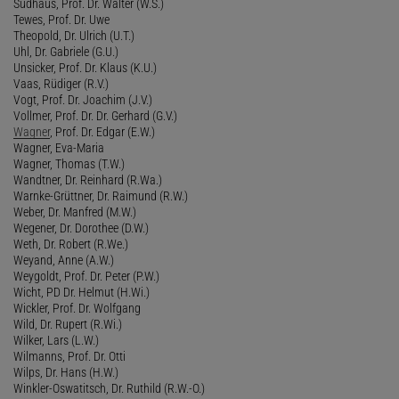
Sudhaus, Prof. Dr. Walter (W.S.)
Tewes, Prof. Dr. Uwe
Theopold, Dr. Ulrich (U.T.)
Uhl, Dr. Gabriele (G.U.)
Unsicker, Prof. Dr. Klaus (K.U.)
Vaas, Rüdiger (R.V.)
Vogt, Prof. Dr. Joachim (J.V.)
Vollmer, Prof. Dr. Dr. Gerhard (G.V.)
Wagner
, Prof. Dr. Edgar (E.W.)
Wagner, Eva-Maria
Wagner, Thomas (T.W.)
Wandtner, Dr. Reinhard (R.Wa.)
Warnke-Grüttner, Dr. Raimund (R.W.)
Weber, Dr. Manfred (M.W.)
Wegener, Dr. Dorothee (D.W.)
Weth, Dr. Robert (R.We.)
Weyand, Anne (A.W.)
Weygoldt, Prof. Dr. Peter (P.W.)
Wicht, PD Dr. Helmut (H.Wi.)
Wickler, Prof. Dr. Wolfgang
Wild, Dr. Rupert (R.Wi.)
Wilker, Lars (L.W.)
Wilmanns, Prof. Dr. Otti
Wilps, Dr. Hans (H.W.)
Winkler-Oswatitsch, Dr. Ruthild (R.W.-O.)