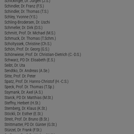
Schickinger, Dr. Jürgen (J.S.)
Schindler, Dr. Franz (F.S.)
Schindler, Dr. Thomas (T.S.)
Schley, Yvonne (Y.S.)
Schling-Brodersen, Dr. Uschi
Schmeller, Dr. Dirk (D.S.)
Schmitt, Prof. Dr. Michael (M.S.)
Schmuck, Dr. Thomas (T.Schm.)
Scholtyssek, Christine (Ch.S.)
Schön, Prof. Dr. Georg (G.S.)
Schönwiese, Prof. Dr. Christian-Dietrich (C.-D.S.)
Schwarz, PD Dr. Elisabeth (E.S.)
Seibt, Dr. Uta
Sendtko, Dr. Andreas (A.Se.)
Sitte, Prof. Dr. Peter
Spatz, Prof. Dr. Hanns-Christof (H.-C.S.)
Speck, Prof. Dr. Thomas (T.Sp.)
Ssymank, Dr. Axel (A.S.)
Starck, PD Dr. Matthias (M.St.)
Steffny, Herbert (H.St.)
Sternberg, Dr. Klaus (K.St.)
Stöckli, Dr. Esther (E.St.)
Streit, Prof. Dr. Bruno (B.St.)
Strittmatter, PD Dr. Günter (G.St.)
Stürzel, Dr. Frank (F.St.)