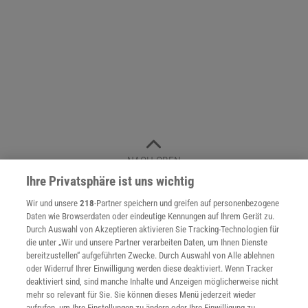
NACH OBEN
Ihre Privatsphäre ist uns wichtig
Wir und unsere
218
-Partner speichern und greifen auf personenbezogene
Für Sie im Spektrum-Shop und am Kiosk:
Daten wie Browserdaten oder eindeutige Kennungen auf Ihrem Gerät zu.
Durch Auswahl von Akzeptieren aktivieren Sie Tracking-Technologien für
die unter „Wir und unsere Partner verarbeiten Daten, um Ihnen Dienste
bereitzustellen“ aufgeführten Zwecke. Durch Auswahl von Alle ablehnen
oder Widerruf Ihrer Einwilligung werden diese deaktiviert. Wenn Tracker
deaktiviert sind, sind manche Inhalte und Anzeigen möglicherweise nicht
mehr so relevant für Sie. Sie können dieses Menü jederzeit wieder
aufrufen, um Ihre Einstellungen zu ändern oder Ihre Einwilligung zu