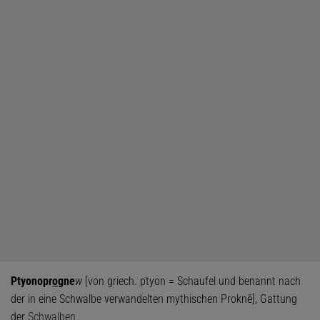
Ptyonopr
o
gne
w
[von griech. ptyon = Schaufel und benannt nach
der in eine Schwalbe verwandelten mythischen Proknē], Gattung
der
Schwalben
.