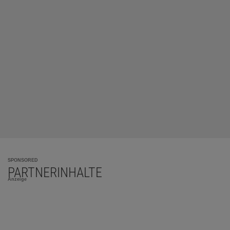
SPONSORED
PARTNERINHALTE
Anzeige