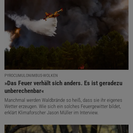
PYROCUMULONIMBUS-WOLKEN
:
»Das Feuer verhält sich anders. Es ist geradezu
unberechenbar«
Manchmal werden Waldbrände so heiß, dass sie ihr eigenes
Wetter erzeugen. Wie sich ein solches Feuergewitter bildet,
erklärt Klimaforscher Jason Müller im Interview.