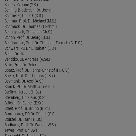
Schley, Yvonne (Y.S.)
Schling-Brodersen, Dr. Uschi
Schmeller, Dr. Dirk (D.S.)
Schmitt, Prof. Dr. Michael (M.S.)
Schmuck, Dr. Thomas (T.Schm.)
Scholtyssek, Christine (Ch.S.)
Schön, Prof. Dr. Georg (G.S.)
Schönwiese, Prof. Dr. Christian-Dietrich (C.-D.S.)
Schwarz, PD Dr. Elisabeth (E.S.)
Seibt, Dr. Uta
Sendtko, Dr. Andreas (A.Se.)
Sitte, Prof. Dr. Peter
Spatz, Prof. Dr. Hanns-Christof (H.-C.S.)
Speck, Prof. Dr. Thomas (T.Sp.)
Ssymank, Dr. Axel (A.S.)
Starck, PD Dr. Matthias (M.St.)
Steffny, Herbert (H.St.)
Sternberg, Dr. Klaus (K.St.)
Stöckli, Dr. Esther (E.St.)
Streit, Prof. Dr. Bruno (B.St.)
Strittmatter, PD Dr. Günter (G.St.)
Stürzel, Dr. Frank (F.St.)
Sudhaus, Prof. Dr. Walter (W.S.)
Tewes, Prof. Dr. Uwe
Theopold, Dr. Ulrich (U.T.)