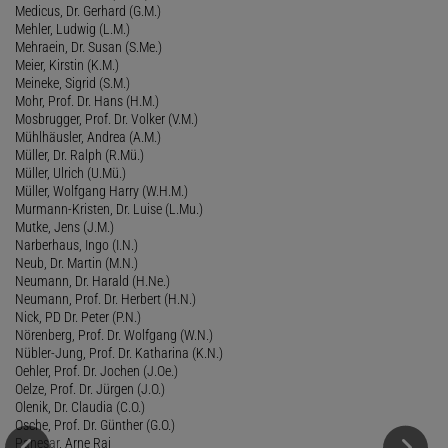
Medicus, Dr. Gerhard (G.M.)
Mehler, Ludwig (L.M.)
Mehraein, Dr. Susan (S.Me.)
Meier, Kirstin (K.M.)
Meineke, Sigrid (S.M.)
Mohr, Prof. Dr. Hans (H.M.)
Mosbrugger, Prof. Dr. Volker (V.M.)
Mühlhäusler, Andrea (A.M.)
Müller, Dr. Ralph (R.Mü.)
Müller, Ulrich (U.Mü.)
Müller, Wolfgang Harry (W.H.M.)
Murmann-Kristen, Dr. Luise (L.Mu.)
Mutke, Jens (J.M.)
Narberhaus, Ingo (I.N.)
Neub, Dr. Martin (M.N.)
Neumann, Dr. Harald (H.Ne.)
Neumann, Prof. Dr. Herbert (H.N.)
Nick, PD Dr. Peter (P.N.)
Nörenberg, Prof. Dr. Wolfgang (W.N.)
Nübler-Jung, Prof. Dr. Katharina (K.N.)
Oehler, Prof. Dr. Jochen (J.Oe.)
Oelze, Prof. Dr. Jürgen (J.O.)
Olenik, Dr. Claudia (C.O.)
Osche, Prof. Dr. Günther (G.O.)
Panesar
, Arne Raj