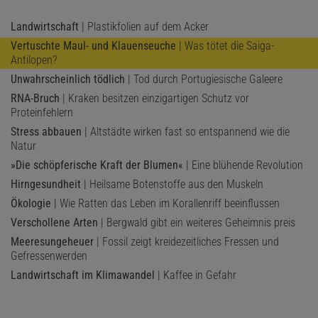
Landwirtschaft
| Plastikfolien auf dem Acker
Vertuschte Maul- und Klauenseuche
| Was tötet die Saiga-
Antilopen?
Unwahrscheinlich tödlich
| Tod durch Portugiesische Galeere
RNA-Bruch
| Kraken besitzen einzigartigen Schutz vor
Proteinfehlern
Stress abbauen
| Altstädte wirken fast so entspannend wie die
Natur
»Die schöpferische Kraft der Blumen«
| Eine blühende Revolution
Hirngesundheit
| Heilsame Botenstoffe aus den Muskeln
Ökologie
| Wie Ratten das Leben im Korallenriff beeinflussen
Verschollene Arten
| Bergwald gibt ein weiteres Geheimnis preis
Meeresungeheuer
| Fossil zeigt kreidezeitliches Fressen und
Gefressenwerden
Landwirtschaft im Klimawandel
| Kaffee in Gefahr