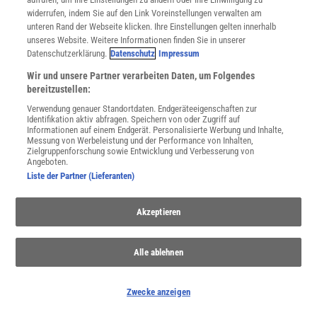
widerrufen, indem Sie auf den Link Voreinstellungen verwalten am
WEITERE NEUERSCHEINUNGEN
SPEKTRUM SHOP
unteren Rand der Webseite klicken. Ihre Einstellungen gelten innerhalb
unseres Website. Weitere Informationen finden Sie in unserer
Datenschutzerklärung.
Datenschutz
Impressum
Spektrum
.de-Newsletter abonnieren
Wir und unsere Partner verarbeiten Daten, um Folgendes
bereitzustellen:
JETZT ANMELDEN!
Verwendung genauer Standortdaten. Endgeräteeigenschaften zur
Identifikation aktiv abfragen. Speichern von oder Zugriff auf
Informationen auf einem Endgerät. Personalisierte Werbung und Inhalte,
Sie können unsere Newsletter jederzeit wieder abbestellen. Infos zu unserem Umgang
Messung von Werbeleistung und der Performance von Inhalten,
mit Ihren personenbezogenen Daten finden Sie in unserer
Datenschutzerklärung
.
Zielgruppenforschung sowie Entwicklung und Verbesserung von
Angeboten.
Liste der Partner (Lieferanten)
SERVICES
Akzeptieren
Newsletter
Kontakt
Spektrum Shop
Alle ablehnen
Im Handel kaufen
Presse
Zwecke anzeigen
Verträge kündigen
Widerruf