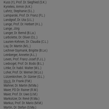
Kuss (†), Prof. Dr. Siegfried (S.K.)
Kyrieleis, Armin (A.K.)
Lahrtz, Stephanie (S.L.)
Lamparski, Prof. Dr. Franz (F.L.)
Landgraf, Dr. Uta (U.L.)
Lange, Prof. Dr. Herbert (H.L.)
Lange, Jörg
Langer, Dr. Bernd (B.La.)
Larbolette, Dr. Oliver (O.L.)
Laurien-Kehnen, Dr. Claudia (C.L.)
Lay, Dr. Martin (M.L.)
Lechner-Ssymank, Brigitte (B.Le.)
Leinberger, Annette (A.L.)
Leven, Prof. Franz-Josef (F.J.L.)
Liedvogel, Prof. Dr. Bodo (B.L.)
Littke, Dr. habil. Walter (W.L.)
Loher, Prof. Dr. Werner (W.Lo.)
Lützenkirchen, Dr. Günter (G.L.)
Mack
, Dr. Frank (F.M.)
Mahner, Dr. Martin (M.Ma.)
Maier, PD Dr. Rainer (R.M.)
Maier, Prof. Dr. Uwe (U.M.)
Marksitzer, Dr. René (R.Ma.)
Markus, Prof. Dr. Mario (M.M.)
Martin, Dr. Stefan (S.Ma.)