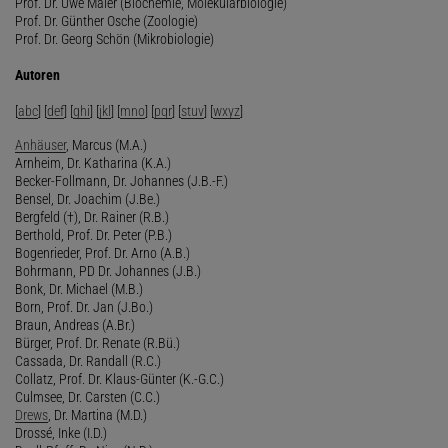
Prof. Dr. Uwe Maier (Biochemie, Molekularbiologie)
Prof. Dr. Günther Osche (Zoologie)
Prof. Dr. Georg Schön (Mikrobiologie)
Autoren
[
abc
] [
def
] [
ghi
] [
jkl
] [
mno
] [
pqr
] [
stuv
] [
wxyz
]
Anhäuser
, Marcus (M.A.)
Arnheim, Dr. Katharina (K.A.)
Becker-Follmann, Dr. Johannes (J.B.-F.)
Bensel, Dr. Joachim (J.Be.)
Bergfeld (†), Dr. Rainer (R.B.)
Berthold, Prof. Dr. Peter (P.B.)
Bogenrieder, Prof. Dr. Arno (A.B.)
Bohrmann, PD Dr. Johannes (J.B.)
Bonk, Dr. Michael (M.B.)
Born, Prof. Dr. Jan (J.Bo.)
Braun, Andreas (A.Br.)
Bürger, Prof. Dr. Renate (R.Bü.)
Cassada, Dr. Randall (R.C.)
Collatz, Prof. Dr. Klaus-Günter (K.-G.C.)
Culmsee, Dr. Carsten (C.C.)
Drews
, Dr. Martina (M.D.)
Drossé, Inke (I.D.)