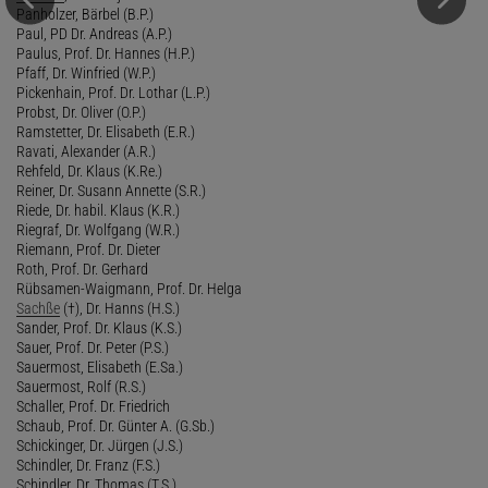
Panholzer, Bärbel (B.P.)
Paul, PD Dr. Andreas (A.P.)
Paulus, Prof. Dr. Hannes (H.P.)
Pfaff, Dr. Winfried (W.P.)
Pickenhain, Prof. Dr. Lothar (L.P.)
Probst, Dr. Oliver (O.P.)
Ramstetter, Dr. Elisabeth (E.R.)
Ravati, Alexander (A.R.)
Rehfeld, Dr. Klaus (K.Re.)
Reiner, Dr. Susann Annette (S.R.)
Riede, Dr. habil. Klaus (K.R.)
Riegraf, Dr. Wolfgang (W.R.)
Riemann, Prof. Dr. Dieter
Roth, Prof. Dr. Gerhard
Rübsamen-Waigmann, Prof. Dr. Helga
Sachße
(†), Dr. Hanns (H.S.)
Sander, Prof. Dr. Klaus (K.S.)
Sauer, Prof. Dr. Peter (P.S.)
Sauermost, Elisabeth (E.Sa.)
Sauermost, Rolf (R.S.)
Schaller, Prof. Dr. Friedrich
Schaub, Prof. Dr. Günter A. (G.Sb.)
Schickinger, Dr. Jürgen (J.S.)
Schindler, Dr. Franz (F.S.)
Schindler, Dr. Thomas (T.S.)