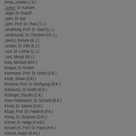
Irmer, Juliette (J.Ir.)
Jaekel
, Dr. Karsten
Jäger, Dr. Rudolf
Jahn, Dr. Ilse
Jahn, Prof. Dr. Theo (T.J.)
Jendritzky, Prof. Dr. Gerd (G.J.)
Jendrsczok, Dr. Christine (Ch.J.)
Jerecic, Renate (R.J.)
Jordan, Dr. Elke (E.J.)
Just, Dr. Lothar (L.J.)
Just, Margit (M.J.)
Kary, Michael (M.K.)
Kaspar, Dr. Robert
Kattmann, Prof. Dr. Ulrich (U.K.)
Kindt, Silvan (S.Ki.)
Kirchner, Prof. Dr. Wolfgang (W.K.)
Kirkilionis, Dr. Evelin (E.K.)
Kislinger, Claudia (C.K.)
Klein-Hollerbach, Dr. Richard (R.K.)
Klonk, Dr. Sabine (S.Kl.)
Kluge, Prof. Dr. Friedrich (F.K.)
König, Dr. Susanne (S.Kö.)
Körner, Dr. Helge (H.Kör.)
Kössel (†), Prof. Dr. Hans (H.K.)
Kühnle, Ralph (R.Kü.)