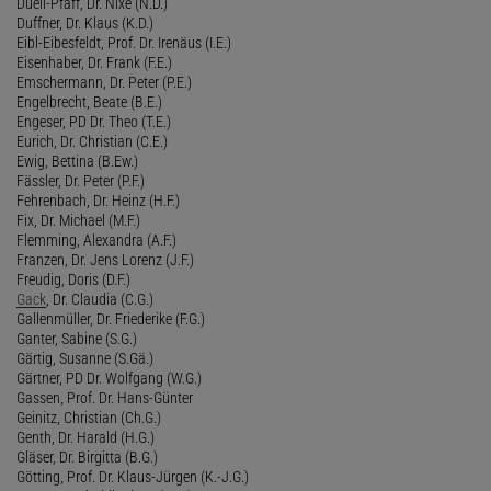
Duell-Pfaff, Dr. Nixe (N.D.)
Duffner, Dr. Klaus (K.D.)
Eibl-Eibesfeldt, Prof. Dr. Irenäus (I.E.)
Eisenhaber, Dr. Frank (F.E.)
Emschermann, Dr. Peter (P.E.)
Engelbrecht, Beate (B.E.)
Engeser, PD Dr. Theo (T.E.)
Eurich, Dr. Christian (C.E.)
Ewig, Bettina (B.Ew.)
Fässler, Dr. Peter (P.F.)
Fehrenbach, Dr. Heinz (H.F.)
Fix, Dr. Michael (M.F.)
Flemming, Alexandra (A.F.)
Franzen, Dr. Jens Lorenz (J.F.)
Freudig, Doris (D.F.)
Gack
, Dr. Claudia (C.G.)
Gallenmüller, Dr. Friederike (F.G.)
Ganter, Sabine (S.G.)
Gärtig, Susanne (S.Gä.)
Gärtner, PD Dr. Wolfgang (W.G.)
Gassen, Prof. Dr. Hans-Günter
Geinitz, Christian (Ch.G.)
Genth, Dr. Harald (H.G.)
Gläser, Dr. Birgitta (B.G.)
Götting, Prof. Dr. Klaus-Jürgen (K.-J.G.)