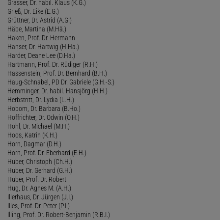
Grasser, Dr. habil. Klaus (K.G.)
Grieß, Dr. Eike (E.G.)
Grüttner, Dr. Astrid (A.G.)
Häbe, Martina (M.Hä.)
Haken, Prof. Dr. Hermann
Hanser, Dr. Hartwig (H.Ha.)
Harder, Deane Lee (D.Ha.)
Hartmann, Prof. Dr. Rüdiger (R.H.)
Hassenstein, Prof. Dr. Bernhard (B.H.)
Haug-Schnabel, PD Dr. Gabriele (G.H.-S.)
Hemminger, Dr. habil. Hansjörg (H.H.)
Herbstritt, Dr. Lydia (L.H.)
Hobom, Dr. Barbara (B.Ho.)
Hoffrichter, Dr. Odwin (O.H.)
Hohl, Dr. Michael (M.H.)
Hoos, Katrin (K.H.)
Horn, Dagmar (D.H.)
Horn, Prof. Dr. Eberhard (E.H.)
Huber, Christoph (Ch.H.)
Huber, Dr. Gerhard (G.H.)
Huber, Prof. Dr. Robert
Hug, Dr. Agnes M. (A.H.)
Illerhaus, Dr. Jürgen (J.I.)
Illes, Prof. Dr. Peter (P.I.)
Illing, Prof. Dr. Robert-Benjamin (R.B.I.)