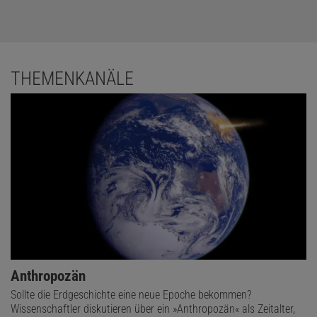
THEMENKANÄLE
Anthropozän
Sollte die Erdgeschichte eine neue Epoche bekommen?
Wissenschaftler diskutieren über ein »Anthropozän« als Zeitalter,