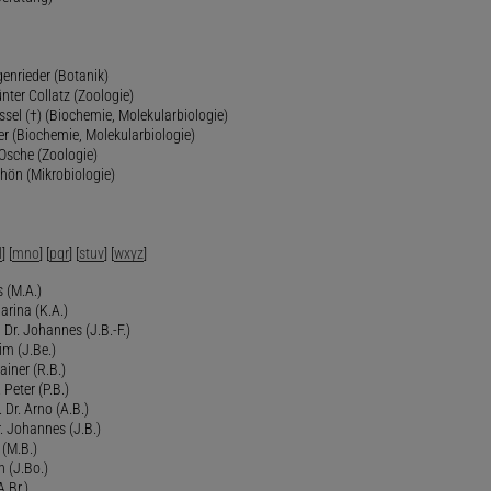
genrieder (Botanik)
ünter Collatz (Zoologie)
ssel (†) (Biochemie, Molekularbiologie)
er (Biochemie, Molekularbiologie)
 Osche (Zoologie)
chön (Mikrobiologie)
l
] [
mno
] [
pqr
] [
stuv
] [
wxyz
]
 (M.A.)
arina (K.A.)
Dr. Johannes (J.B.-F.)
im (J.Be.)
Rainer (R.B.)
 Peter (P.B.)
 Dr. Arno (A.B.)
 Johannes (J.B.)
 (M.B.)
n (J.Bo.)
.Br.)