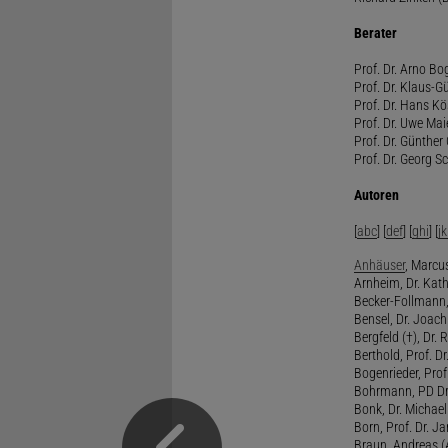
Berater
Prof. Dr. Arno Bo
Prof. Dr. Klaus-G
Prof. Dr. Hans Kö
Prof. Dr. Uwe Mai
Prof. Dr. Günther
Prof. Dr. Georg S
Autoren
[
abc
] [
def
] [
ghi
] [
jk
Anhäuser
, Marcus
Arnheim, Dr. Kath
Becker-Follmann, 
Bensel, Dr. Joach
Bergfeld (†), Dr. 
Berthold, Prof. Dr.
Bogenrieder, Prof.
Bohrmann, PD Dr.
Bonk, Dr. Michael
Born, Prof. Dr. Ja
Braun, Andreas (A