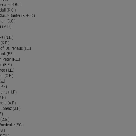
Renate (R.Bü.)
all (R.C.)
 Klaus-Günter (K.-G.C.)
ten (C.C.)
a (M.D.)
xe (N.D.)
 (K.D.)
of. Dr. Irenäus (I.E.)
ank (F.E.)
Peter (P.E.)
e (B.E.)
eo (T.E.)
an (C.E.)
Ew.)
P.F.)
einz (H.F.)
.F.)
dra (A.F.)
Lorenz (J.F.)
.)
 (C.G.)
riederike (F.G.)
G.)
S.Gä.)