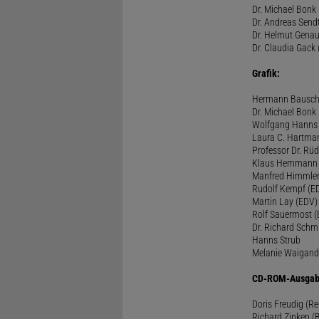
Dr. Michael Bonk 
Dr. Andreas Sendt
Dr. Helmut Genau
Dr. Claudia Gack 
Grafik:
Hermann Bausc
Dr. Michael Bonk
Wolfgang Hanns
Laura C. Hartma
Professor Dr. Rü
Klaus Hemmann
Manfred Himmle
Rudolf Kempf (E
Martin Lay (EDV)
Rolf Sauermost 
Dr. Richard Schm
Hanns Strub
Melanie Waigand
CD-ROM-Ausgab
Doris Freudig (R
Richard Zinken (