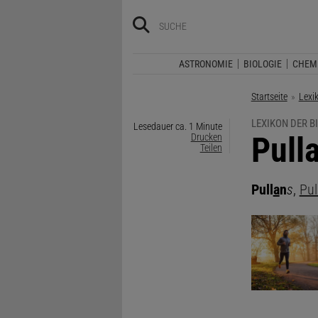
ASTRONOMIE
BIOLOGIE
CHEM
Startseite
Lexi
LEXIKON DER B
Lesedauer ca. 1 Minute
:
Pull
Drucken
Teilen
Pull
a
n
s
,
Pul