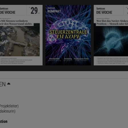
EN
rojektleiter)
dakteurin)
ktion