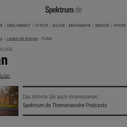
IE
ERDE/UMWELT
IT/TECH
KULTUR
MATHEMATIK
MEDIZIN
PHYSIK
ka
Lexikon der Biologie
Aktuelle Seite:
Pullan
IOLOGIE
an
lulan
.
Das könnte Sie auch interessieren:
Spektrum.de
Themenwoche Podcasts