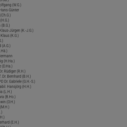
olfgang (W.G.)
. Hans-Günter
 (Ch.G.)
 (H.G.)
a (B.G.)
 Klaus-Jürgen (K.-J.G.)
. Klaus (K.G.)
G.)
d (A.G.)
.Hä.)
 Hermann
ig (H.Ha.)
 (D.Ha.)
r. Rüdiger (R.H.)
. Dr. Bernhard (B.H.)
 Dr. Gabriele (G.H.-S.)
bil. Hansjörg (H.H.)
ia (L.H.)
ra (B.Ho.)
dwin (O.H.)
 (M.H.)
.)
H.)
erhard (E.H.)