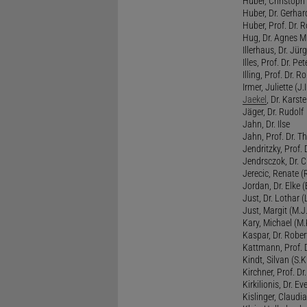
Huber, Christoph 
Huber, Dr. Gerhar
Huber, Prof. Dr. R
Hug, Dr. Agnes M.
Illerhaus, Dr. Jürg
Illes, Prof. Dr. Pete
Illing, Prof. Dr. 
Irmer, Juliette (J.Ir
Jaekel
, Dr. Karst
Jäger, Dr. Rudolf
Jahn, Dr. Ilse
Jahn, Prof. Dr. Th
Jendritzky, Prof. 
Jendrsczok, Dr. Ch
Jerecic, Renate (R
Jordan, Dr. Elke (
Just, Dr. Lothar (L
Just, Margit (M.J.
Kary, Michael (M.
Kaspar, Dr. Rober
Kattmann, Prof. Dr
Kindt, Silvan (S.Ki
Kirchner, Prof. D
Kirkilionis, Dr. Eve
Kislinger, Claudia