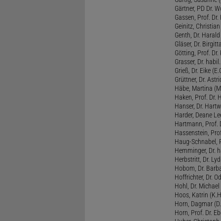
Gärtner, PD Dr. W
Gassen, Prof. Dr
Geinitz, Christian
Genth, Dr. Harald
Gläser, Dr. Birgitt
Götting, Prof. Dr.
Grasser, Dr. habil
Grieß, Dr. Eike (E.
Grüttner, Dr. Astri
Häbe, Martina (M
Haken, Prof. Dr.
Hanser, Dr. Hartw
Harder, Deane Lee
Hartmann, Prof. D
Hassenstein, Prof
Haug-Schnabel, PD
Hemminger, Dr. ha
Herbstritt, Dr. Lyd
Hobom, Dr. Barba
Hoffrichter, Dr. O
Hohl, Dr. Michael
Hoos, Katrin (K.H
Horn, Dagmar (D.
Horn, Prof. Dr. Eb