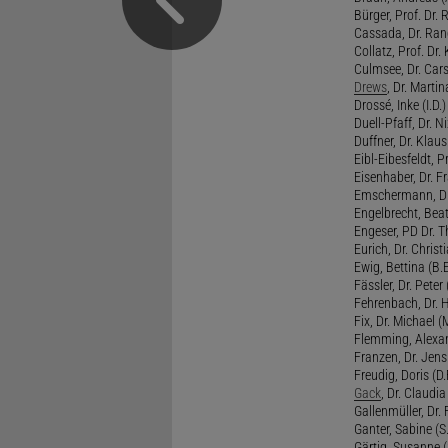
Bürger, Prof. Dr. 
Cassada, Dr. Rand
Collatz, Prof. Dr.
Culmsee, Dr. Cars
Drews
, Dr. Martin
Drossé, Inke (I.D.)
Duell-Pfaff, Dr. Ni
Duffner, Dr. Klaus
Eibl-Eibesfeldt, Pr
Eisenhaber, Dr. Fr
Emschermann, Dr. 
Engelbrecht, Beat
Engeser, PD Dr. Th
Eurich, Dr. Christi
Ewig, Bettina (B.
Fässler, Dr. Peter (
Fehrenbach, Dr. H
Fix, Dr. Michael (M
Flemming, Alexan
Franzen, Dr. Jens 
Freudig, Doris (D.F
Gack
, Dr. Claudia
Gallenmüller, Dr. F
Ganter, Sabine (S.
Gärtig, Susanne (