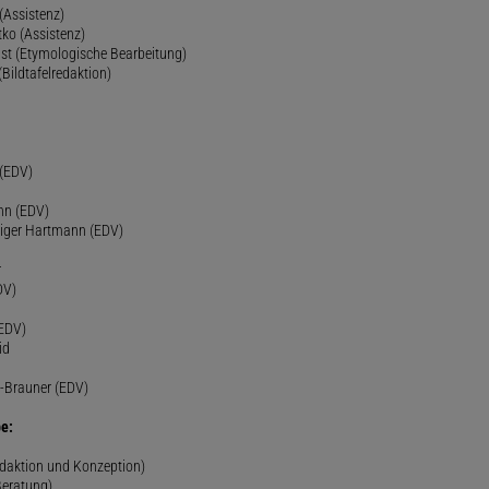
(Assistenz)
ko (Assistenz)
st (Etymologische Bearbeitung)
(Bildtafelredaktion)
h
 (EDV)
nn (EDV)
diger Hartmann (EDV)
r
DV)
(EDV)
id
-Brauner (EDV)
e:
edaktion und Konzeption)
Beratung)