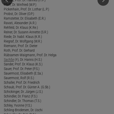
Pfaff, Dr. Winfried (W.P.)
Pickenhain, Prof. Dr. Lothar (L.P.)
Probst, Dr. Oliver (O.P.)
Ramstetter, Dr. Elisabeth (E.R.)
Ravati, Alexander (A.R.)
Rehfeld, Dr. Klaus (K.Re.)
Reiner, Dr. Susann Annette (S.R.)
Riede, Dr. habil. Klaus (K.R.)
Riegraf, Dr. Wolfgang (W.R.)
Riemann, Prof. Dr. Dieter
Roth, Prof. Dr. Gerhard
Rübsamen-Waigmann, Prof. Dr. Helga
Sachße
(†), Dr. Hanns (H.S.)
Sander, Prof. Dr. Klaus (K.S.)
Sauer, Prof. Dr. Peter (P.S.)
Sauermost, Elisabeth (E.Sa.)
Sauermost, Rolf (R.S.)
Schaller, Prof. Dr. Friedrich
Schaub, Prof. Dr. Günter A. (G.Sb.)
Schickinger, Dr. Jürgen (J.S.)
Schindler, Dr. Franz (F.S.)
Schindler, Dr. Thomas (T.S.)
Schley, Yvonne (Y.S.)
Schling-Brodersen, Dr. Uschi