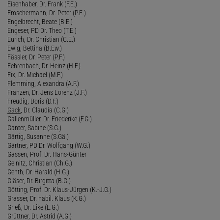
Eisenhaber, Dr. Frank (F.E.)
Emschermann, Dr. Peter (P.E.)
Engelbrecht, Beate (B.E.)
Engeser, PD Dr. Theo (T.E.)
Eurich, Dr. Christian (C.E.)
Ewig, Bettina (B.Ew.)
Fässler, Dr. Peter (P.F.)
Fehrenbach, Dr. Heinz (H.F.)
Fix, Dr. Michael (M.F.)
Flemming, Alexandra (A.F.)
Franzen, Dr. Jens Lorenz (J.F.)
Freudig, Doris (D.F.)
Gack
, Dr. Claudia (C.G.)
Gallenmüller, Dr. Friederike (F.G.)
Ganter, Sabine (S.G.)
Gärtig, Susanne (S.Gä.)
Gärtner, PD Dr. Wolfgang (W.G.)
Gassen, Prof. Dr. Hans-Günter
Geinitz, Christian (Ch.G.)
Genth, Dr. Harald (H.G.)
Gläser, Dr. Birgitta (B.G.)
Götting, Prof. Dr. Klaus-Jürgen (K.-J.G.)
Grasser, Dr. habil. Klaus (K.G.)
Grieß, Dr. Eike (E.G.)
Grüttner, Dr. Astrid (A.G.)