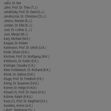
Jahn, Dr. Ilse
Jahn, Prof. Dr. Theo (T.J.)
Jendritzky, Prof. Dr. Gerd (G.J.)
Jendrsczok, Dr. Christine (Ch.J.)
Jerecic, Renate (R.J.)
Jordan, Dr. Elke (E.J.)
Just, Dr. Lothar (L.J.)
Just, Margit (M.J.)
Kary, Michael (M.K.)
Kaspar, Dr. Robert
Kattmann, Prof. Dr. Ulrich (U.K.)
Kindt, Silvan (S.Ki.)
Kirchner, Prof. Dr. Wolfgang (W.K.)
Kirkilionis, Dr. Evelin (E.K.)
Kislinger, Claudia (C.K.)
Klein-Hollerbach, Dr. Richard (R.K.)
Klonk, Dr. Sabine (S.Kl.)
Kluge, Prof. Dr. Friedrich (F.K.)
König, Dr. Susanne (S.Kö.)
Körner, Dr. Helge (H.Kör.)
Kössel (†), Prof. Dr. Hans (H.K.)
Kühnle, Ralph (R.Kü.)
Kuss (†), Prof. Dr. Siegfried (S.K.)
Kyrieleis, Armin (A.K.)
Lahrtz, Stephanie (S.L.)