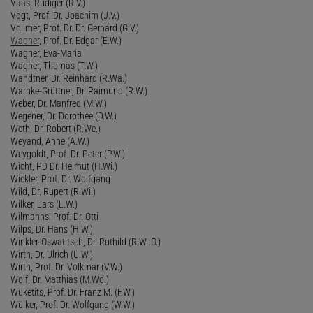
Vaas, Rüdiger (R.V.)
Vogt, Prof. Dr. Joachim (J.V.)
Vollmer, Prof. Dr. Dr. Gerhard (G.V.)
Wagner
, Prof. Dr. Edgar (E.W.)
Wagner, Eva-Maria
Wagner, Thomas (T.W.)
Wandtner, Dr. Reinhard (R.Wa.)
Warnke-Grüttner, Dr. Raimund (R.W.)
Weber, Dr. Manfred (M.W.)
Wegener, Dr. Dorothee (D.W.)
Weth, Dr. Robert (R.We.)
Weyand, Anne (A.W.)
Weygoldt, Prof. Dr. Peter (P.W.)
Wicht, PD Dr. Helmut (H.Wi.)
Wickler, Prof. Dr. Wolfgang
Wild, Dr. Rupert (R.Wi.)
Wilker, Lars (L.W.)
Wilmanns, Prof. Dr. Otti
Wilps, Dr. Hans (H.W.)
Winkler-Oswatitsch, Dr. Ruthild (R.W.-O.)
Wirth, Dr. Ulrich (U.W.)
Wirth, Prof. Dr. Volkmar (V.W.)
Wolf, Dr. Matthias (M.Wo.)
Wuketits, Prof. Dr. Franz M. (F.W.)
Wülker, Prof. Dr. Wolfgang (W.W.)