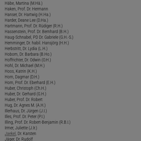
Häbe, Martina (M.Hä.)
Haken, Prof. Dr. Hermann
Hanser, Dr. Hartwig (H.Ha.)
Harder, Deane Lee (D.Ha.)
Hartmann, Prof. Dr. Rüdiger (R.H.)
Hassenstein, Prof. Dr. Bernhard (B.H.)
Haug-Schnabel, PD Dr. Gabriele (G.H.-S.)
Hemminger, Dr. habil. Hansjörg (H.H.)
Herbstritt, Dr. Lydia (L.H.)
Hobom, Dr. Barbara (B.Ho.)
Hoffrichter, Dr. Odwin (O.H.)
Hohl, Dr. Michael (M.H.)
Hoos, Katrin (K.H.)
Horn, Dagmar (D.H.)
Horn, Prof. Dr. Eberhard (E.H.)
Huber, Christoph (Ch.H.)
Huber, Dr. Gerhard (G.H.)
Huber, Prof. Dr. Robert
Hug, Dr. Agnes M. (A.H.)
Illerhaus, Dr. Jürgen (J.I.)
Illes, Prof. Dr. Peter (P.I.)
Illing, Prof. Dr. Robert-Benjamin (R.B.I.)
Irmer, Juliette (J.Ir.)
Jaekel
, Dr. Karsten
Jäger, Dr. Rudolf