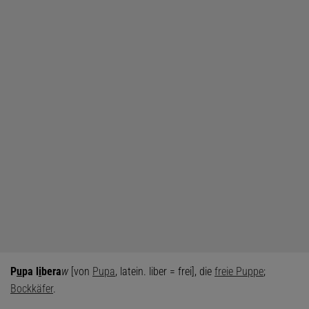
P
u
pa l
i
bera
w
[von
Pupa
, latein. liber = frei], die
freie Puppe
;
Bockkäfer
.