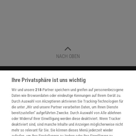
NACH OBEN
Für Sie im Spektrum-Shop und am Kiosk:
Ihre Privatsphäre ist uns wichtig
Wir und unsere
218
-Partner speichern und greifen auf personenbezogene
Daten wie Browserdaten oder eindeutige Kennungen auf Ihrem Gerät zu.
Durch Auswahl von Akzeptieren aktivieren Sie Tracking-Technologien für
die unter „Wir und unsere Partner verarbeiten Daten, um Ihnen Dienste
bereitzustellen“ aufgeführten Zwecke. Durch Auswahl von Alle ablehnen
oder Widerruf Ihrer Einwilligung werden diese deaktiviert. Wenn Tracker
deaktiviert sind, sind manche Inhalte und Anzeigen möglicherweise nicht
WEITERE NEUERSCHEINUNGEN
SPEKTRUM SHOP
mehr so relevant für Sie. Sie können dieses Menü jederzeit wieder
aufrufen, um Ihre Einstellungen zu ändern oder Ihre Einwilligung zu