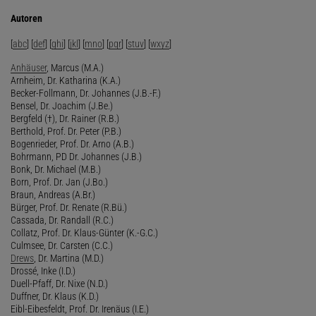
Autoren
[
abc
] [
def
] [
ghi
] [
jkl
] [
mno
] [
pqr
] [
stuv
] [
wxyz
]
Anhäuser
, Marcus (M.A.)
Arnheim, Dr. Katharina (K.A.)
Becker-Follmann, Dr. Johannes (J.B.-F.)
Bensel, Dr. Joachim (J.Be.)
Bergfeld (†), Dr. Rainer (R.B.)
Berthold, Prof. Dr. Peter (P.B.)
Bogenrieder, Prof. Dr. Arno (A.B.)
Bohrmann, PD Dr. Johannes (J.B.)
Bonk, Dr. Michael (M.B.)
Born, Prof. Dr. Jan (J.Bo.)
Braun, Andreas (A.Br.)
Bürger, Prof. Dr. Renate (R.Bü.)
Cassada, Dr. Randall (R.C.)
Collatz, Prof. Dr. Klaus-Günter (K.-G.C.)
Culmsee, Dr. Carsten (C.C.)
Drews
, Dr. Martina (M.D.)
Drossé, Inke (I.D.)
Duell-Pfaff, Dr. Nixe (N.D.)
Duffner, Dr. Klaus (K.D.)
Eibl-Eibesfeldt, Prof. Dr. Irenäus (I.E.)