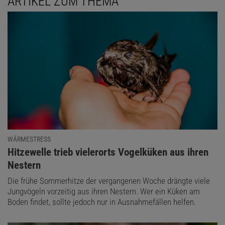
ARTIKEL ZUM THEMA
WÄRMESTRESS
:
Hitzewelle trieb vielerorts Vogelküken aus ihren
Nestern
Die frühe Sommerhitze der vergangenen Woche drängte viele
Jungvögeln vorzeitig aus ihren Nestern. Wer ein Küken am
Boden findet, sollte jedoch nur in Ausnahmefällen helfen.