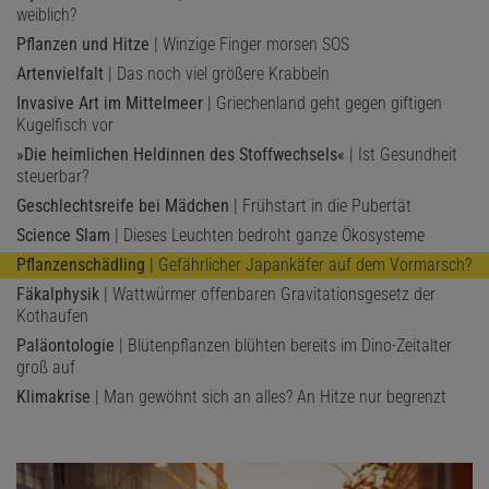
weiblich?
Pflanzen und Hitze
| Winzige Finger morsen SOS
Artenvielfalt
| Das noch viel größere Krabbeln
Invasive Art im Mittelmeer
| Griechenland geht gegen giftigen
Kugelfisch vor
»Die heimlichen Heldinnen des Stoffwechsels«
| Ist Gesundheit
steuerbar?
Geschlechtsreife bei Mädchen
| Frühstart in die Pubertät
Science Slam
| Dieses Leuchten bedroht ganze Ökosysteme
Pflanzenschädling
| Gefährlicher Japankäfer auf dem Vormarsch?
Fäkalphysik
| Wattwürmer offenbaren Gravitationsgesetz der
Kothaufen
Paläontologie
| Blütenpflanzen blühten bereits im Dino-Zeitalter
groß auf
Klimakrise
| Man gewöhnt sich an alles? An Hitze nur begrenzt