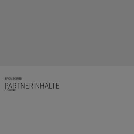
SPONSORED
PARTNERINHALTE
Anzeige