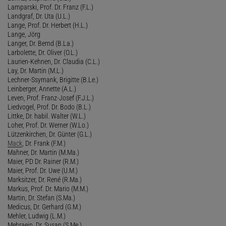
Lamparski, Prof. Dr. Franz (F.L.)
Landgraf, Dr. Uta (U.L.)
Lange, Prof. Dr. Herbert (H.L.)
Lange, Jörg
Langer, Dr. Bernd (B.La.)
Larbolette, Dr. Oliver (O.L.)
Laurien-Kehnen, Dr. Claudia (C.L.)
Lay, Dr. Martin (M.L.)
Lechner-Ssymank, Brigitte (B.Le.)
Leinberger, Annette (A.L.)
Leven, Prof. Franz-Josef (F.J.L.)
Liedvogel, Prof. Dr. Bodo (B.L.)
Littke, Dr. habil. Walter (W.L.)
Loher, Prof. Dr. Werner (W.Lo.)
Lützenkirchen, Dr. Günter (G.L.)
Mack
, Dr. Frank (F.M.)
Mahner, Dr. Martin (M.Ma.)
Maier, PD Dr. Rainer (R.M.)
Maier, Prof. Dr. Uwe (U.M.)
Marksitzer, Dr. René (R.Ma.)
Markus, Prof. Dr. Mario (M.M.)
Martin, Dr. Stefan (S.Ma.)
Medicus, Dr. Gerhard (G.M.)
Mehler, Ludwig (L.M.)
Mehraein, Dr. Susan (S.Me.)