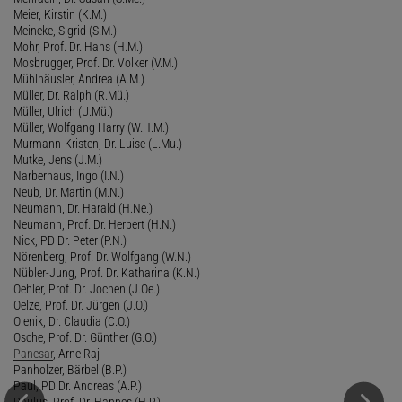
Meier, Kirstin (K.M.)
Meineke, Sigrid (S.M.)
Mohr, Prof. Dr. Hans (H.M.)
Mosbrugger, Prof. Dr. Volker (V.M.)
Mühlhäusler, Andrea (A.M.)
Müller, Dr. Ralph (R.Mü.)
Müller, Ulrich (U.Mü.)
Müller, Wolfgang Harry (W.H.M.)
Murmann-Kristen, Dr. Luise (L.Mu.)
Mutke, Jens (J.M.)
Narberhaus, Ingo (I.N.)
Neub, Dr. Martin (M.N.)
Neumann, Dr. Harald (H.Ne.)
Neumann, Prof. Dr. Herbert (H.N.)
Nick, PD Dr. Peter (P.N.)
Nörenberg, Prof. Dr. Wolfgang (W.N.)
Nübler-Jung, Prof. Dr. Katharina (K.N.)
Oehler, Prof. Dr. Jochen (J.Oe.)
Oelze, Prof. Dr. Jürgen (J.O.)
Olenik, Dr. Claudia (C.O.)
Osche, Prof. Dr. Günther (G.O.)
Panesar
, Arne Raj
Panholzer, Bärbel (B.P.)
Paul, PD Dr. Andreas (A.P.)
Paulus, Prof. Dr. Hannes (H.P.)