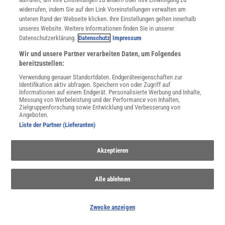
widerrufen, indem Sie auf den Link Voreinstellungen verwalten am
unteren Rand der Webseite klicken. Ihre Einstellungen gelten innerhalb
Spektrum
.de-Newsletter abonnieren
unseres Website. Weitere Informationen finden Sie in unserer
Datenschutzerklärung.
Datenschutz
Impressum
JETZT ANMELDEN!
Wir und unsere Partner verarbeiten Daten, um Folgendes
bereitzustellen:
Sie können unsere Newsletter jederzeit wieder abbestellen. Infos zu unserem Umgang
Verwendung genauer Standortdaten. Endgeräteeigenschaften zur
mit Ihren personenbezogenen Daten finden Sie in unserer
Datenschutzerklärung
.
Identifikation aktiv abfragen. Speichern von oder Zugriff auf
Informationen auf einem Endgerät. Personalisierte Werbung und Inhalte,
Messung von Werbeleistung und der Performance von Inhalten,
Zielgruppenforschung sowie Entwicklung und Verbesserung von
Angeboten.
SERVICES
Liste der Partner (Lieferanten)
Newsletter
Kontakt
Akzeptieren
Spektrum Shop
Im Handel kaufen
Presse
Alle ablehnen
Verträge kündigen
Widerruf
Zwecke anzeigen
INFO
Mediadaten