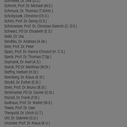
Schmeller, Dr. Dirk (D.S.)
Schmitt, Prof. Dr. Michael (M.S.)
Schmuck, Dr. Thomas (T.Schm.)
Scholtyssek, Christine (Ch.S.)
Schön, Prof. Dr. Georg (G.S.)
Schönwiese, Prof. Dr. Christian-Dietrich (C.-D.S.)
Schwarz, PD Dr. Elisabeth (E.S.)
Seibt, Dr. Uta
Sendtko, Dr. Andreas (A.Se.)
Sitte, Prof. Dr. Peter
Spatz, Prof. Dr. Hanns-Christof (H.-C.S.)
Speck, Prof. Dr. Thomas (T.Sp.)
Ssymank, Dr. Axel (A.S.)
Starck, PD Dr. Matthias (M.St.)
Steffny, Herbert (H.St.)
Sternberg, Dr. Klaus (K.St.)
Stöckli, Dr. Esther (E.St.)
Streit, Prof. Dr. Bruno (B.St.)
Strittmatter, PD Dr. Günter (G.St.)
Stürzel, Dr. Frank (F.St.)
Sudhaus, Prof. Dr. Walter (W.S.)
Tewes, Prof. Dr. Uwe
Theopold, Dr. Ulrich (U.T.)
Uhl, Dr. Gabriele (G.U.)
Unsicker, Prof. Dr. Klaus (K.U.)