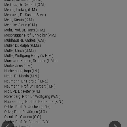
Medicus, Dr. Gerhard (G.M.)
Mehler, Ludwig (L.M.)
Mehraein, Dr. Susan (S.Me.)
Meier, Kirstin (K.M.)
Meineke, Sigrid (S.M.)
Mohr, Prof. Dr. Hans (H.M.)
Mosbrugger, Prof. Dr. Volker (V.M.)
Mühlhäusler, Andrea (A.M.)
Müller, Dr. Ralph (R.Mü.)
Müller, Ulrich (U.Mü.)
Müller, Wolfgang Harry (W.H.M.)
Murmann-Kristen, Dr. Luise (L.Mu.)
Mutke, Jens (J.M.)
Narberhaus, Ingo (I.N.)
Neub, Dr. Martin (M.N.)
Neumann, Dr. Harald (H.Ne.)
Neumann, Prof. Dr. Herbert (H.N.)
Nick, PD Dr. Peter (P.N.)
Nörenberg, Prof. Dr. Wolfgang (W.N.)
Nübler-Jung, Prof. Dr. Katharina (K.N.)
Oehler, Prof. Dr. Jochen (J.Oe.)
Oelze, Prof. Dr. Jürgen (J.O.)
Olenik, Dr. Claudia (C.O.)
Osche, Prof. Dr. Günther (G.O.)
Panesar
, Arne Raj