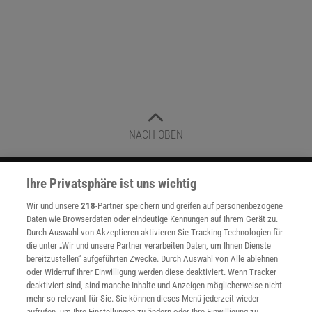
NACH OBEN
Ihre Privatsphäre ist uns wichtig
Für Sie im Spektrum-Shop und am Kiosk:
Wir und unsere
218
-Partner speichern und greifen auf personenbezogene
Daten wie Browserdaten oder eindeutige Kennungen auf Ihrem Gerät zu.
Durch Auswahl von Akzeptieren aktivieren Sie Tracking-Technologien für
die unter „Wir und unsere Partner verarbeiten Daten, um Ihnen Dienste
bereitzustellen“ aufgeführten Zwecke. Durch Auswahl von Alle ablehnen
oder Widerruf Ihrer Einwilligung werden diese deaktiviert. Wenn Tracker
deaktiviert sind, sind manche Inhalte und Anzeigen möglicherweise nicht
mehr so relevant für Sie. Sie können dieses Menü jederzeit wieder
WEITERE NEUERSCHEINUNGEN
SPEKTRUM SHOP
aufrufen, um Ihre Einstellungen zu ändern oder Ihre Einwilligung zu