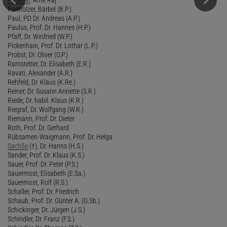
Panholzer, Bärbel (B.P.)
Paul, PD Dr. Andreas (A.P.)
Paulus, Prof. Dr. Hannes (H.P.)
Pfaff, Dr. Winfried (W.P.)
Pickenhain, Prof. Dr. Lothar (L.P.)
Probst, Dr. Oliver (O.P.)
Ramstetter, Dr. Elisabeth (E.R.)
Ravati, Alexander (A.R.)
Rehfeld, Dr. Klaus (K.Re.)
Reiner, Dr. Susann Annette (S.R.)
Riede, Dr. habil. Klaus (K.R.)
Riegraf, Dr. Wolfgang (W.R.)
Riemann, Prof. Dr. Dieter
Roth, Prof. Dr. Gerhard
Rübsamen-Waigmann, Prof. Dr. Helga
Sachße
(†), Dr. Hanns (H.S.)
Sander, Prof. Dr. Klaus (K.S.)
Sauer, Prof. Dr. Peter (P.S.)
Sauermost, Elisabeth (E.Sa.)
Sauermost, Rolf (R.S.)
Schaller, Prof. Dr. Friedrich
Schaub, Prof. Dr. Günter A. (G.Sb.)
Schickinger, Dr. Jürgen (J.S.)
Schindler, Dr. Franz (F.S.)