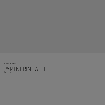
SPONSORED
PARTNERINHALTE
Anzeige