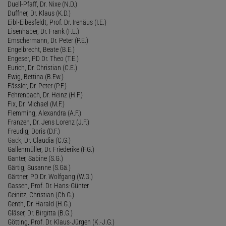
Duell-Pfaff, Dr. Nixe (N.D.)
Duffner, Dr. Klaus (K.D.)
Eibl-Eibesfeldt, Prof. Dr. Irenäus (I.E.)
Eisenhaber, Dr. Frank (F.E.)
Emschermann, Dr. Peter (P.E.)
Engelbrecht, Beate (B.E.)
Engeser, PD Dr. Theo (T.E.)
Eurich, Dr. Christian (C.E.)
Ewig, Bettina (B.Ew.)
Fässler, Dr. Peter (P.F.)
Fehrenbach, Dr. Heinz (H.F.)
Fix, Dr. Michael (M.F.)
Flemming, Alexandra (A.F.)
Franzen, Dr. Jens Lorenz (J.F.)
Freudig, Doris (D.F.)
Gack
, Dr. Claudia (C.G.)
Gallenmüller, Dr. Friederike (F.G.)
Ganter, Sabine (S.G.)
Gärtig, Susanne (S.Gä.)
Gärtner, PD Dr. Wolfgang (W.G.)
Gassen, Prof. Dr. Hans-Günter
Geinitz, Christian (Ch.G.)
Genth, Dr. Harald (H.G.)
Gläser, Dr. Birgitta (B.G.)
Götting, Prof. Dr. Klaus-Jürgen (K.-J.G.)