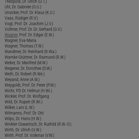
Theopold, Dr. Ulrich (U.T.)
Uhl, Dr. Gabriele (G.U.)
Unsicker, Prof. Dr. Klaus (K.U.)
Vaas, Rüdiger (R.V.)
Vogt, Prof. Dr. Joachim (J.V.)
Vollmer, Prof. Dr. Dr. Gerhard (G.V.)
Wagner
, Prof. Dr. Edgar (E.W.)
Wagner, Eva-Maria
Wagner, Thomas (T.W.)
Wandtner, Dr. Reinhard (R.Wa.)
Warnke-Grüttner, Dr. Raimund (R.W.)
Weber, Dr. Manfred (M.W.)
Wegener, Dr. Dorothee (D.W.)
Weth, Dr. Robert (R.We.)
Weyand, Anne (A.W.)
Weygoldt, Prof. Dr. Peter (P.W.)
Wicht, PD Dr. Helmut (H.Wi.)
Wickler, Prof. Dr. Wolfgang
Wild, Dr. Rupert (R.Wi.)
Wilker, Lars (L.W.)
Wilmanns, Prof. Dr. Otti
Wilps, Dr. Hans (H.W.)
Winkler-Oswatitsch, Dr. Ruthild (R.W.-O.)
Wirth, Dr. Ulrich (U.W.)
Wirth, Prof. Dr. Volkmar (V.W.)