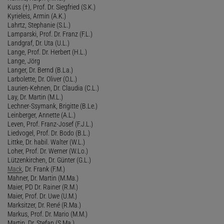
Kuss (†), Prof. Dr. Siegfried (S.K.)
Kyrieleis, Armin (A.K.)
Lahrtz, Stephanie (S.L.)
Lamparski, Prof. Dr. Franz (F.L.)
Landgraf, Dr. Uta (U.L.)
Lange, Prof. Dr. Herbert (H.L.)
Lange, Jörg
Langer, Dr. Bernd (B.La.)
Larbolette, Dr. Oliver (O.L.)
Laurien-Kehnen, Dr. Claudia (C.L.)
Lay, Dr. Martin (M.L.)
Lechner-Ssymank, Brigitte (B.Le.)
Leinberger, Annette (A.L.)
Leven, Prof. Franz-Josef (F.J.L.)
Liedvogel, Prof. Dr. Bodo (B.L.)
Littke, Dr. habil. Walter (W.L.)
Loher, Prof. Dr. Werner (W.Lo.)
Lützenkirchen, Dr. Günter (G.L.)
Mack
, Dr. Frank (F.M.)
Mahner, Dr. Martin (M.Ma.)
Maier, PD Dr. Rainer (R.M.)
Maier, Prof. Dr. Uwe (U.M.)
Marksitzer, Dr. René (R.Ma.)
Markus, Prof. Dr. Mario (M.M.)
Martin, Dr. Stefan (S.Ma.)