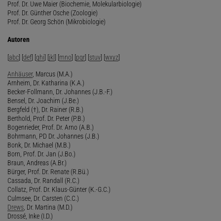
Prof. Dr. Uwe Maier (Biochemie, Molekularbiologie)
Prof. Dr. Günther Osche (Zoologie)
Prof. Dr. Georg Schön (Mikrobiologie)
Autoren
[
abc
] [
def
] [
ghi
] [
jkl
] [
mno
] [
pqr
] [
stuv
] [
wxyz
]
Anhäuser
, Marcus (M.A.)
Arnheim, Dr. Katharina (K.A.)
Becker-Follmann, Dr. Johannes (J.B.-F.)
Bensel, Dr. Joachim (J.Be.)
Bergfeld (†), Dr. Rainer (R.B.)
Berthold, Prof. Dr. Peter (P.B.)
Bogenrieder, Prof. Dr. Arno (A.B.)
Bohrmann, PD Dr. Johannes (J.B.)
Bonk, Dr. Michael (M.B.)
Born, Prof. Dr. Jan (J.Bo.)
Braun, Andreas (A.Br.)
Bürger, Prof. Dr. Renate (R.Bü.)
Cassada, Dr. Randall (R.C.)
Collatz, Prof. Dr. Klaus-Günter (K.-G.C.)
Culmsee, Dr. Carsten (C.C.)
Drews
, Dr. Martina (M.D.)
Drossé, Inke (I.D.)