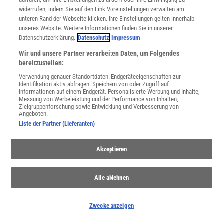
widerrufen, indem Sie auf den Link Voreinstellungen verwalten am
unteren Rand der Webseite klicken. Ihre Einstellungen gelten innerhalb
unseres Website. Weitere Informationen finden Sie in unserer
Spektrum
.de-Newsletter abonnieren
Datenschutzerklärung.
Datenschutz
Impressum
JETZT ANMELDEN!
Wir und unsere Partner verarbeiten Daten, um Folgendes
bereitzustellen:
Sie können unsere Newsletter jederzeit wieder abbestellen. Infos zu unserem Umgang
Verwendung genauer Standortdaten. Endgeräteeigenschaften zur
mit Ihren personenbezogenen Daten finden Sie in unserer
Datenschutzerklärung
.
Identifikation aktiv abfragen. Speichern von oder Zugriff auf
Informationen auf einem Endgerät. Personalisierte Werbung und Inhalte,
Messung von Werbeleistung und der Performance von Inhalten,
Zielgruppenforschung sowie Entwicklung und Verbesserung von
Angeboten.
SERVICES
Liste der Partner (Lieferanten)
Newsletter
Kontakt
Akzeptieren
Spektrum Shop
Im Handel kaufen
Presse
Alle ablehnen
Verträge kündigen
Widerruf
Zwecke anzeigen
INFO