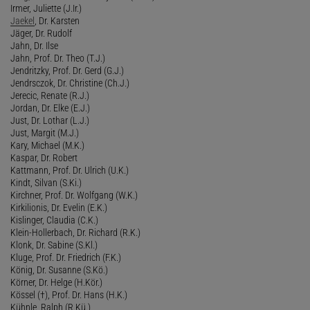
Irmer, Juliette (J.Ir.)
Jaekel
, Dr. Karsten
Jäger, Dr. Rudolf
Jahn, Dr. Ilse
Jahn, Prof. Dr. Theo (T.J.)
Jendritzky, Prof. Dr. Gerd (G.J.)
Jendrsczok, Dr. Christine (Ch.J.)
Jerecic, Renate (R.J.)
Jordan, Dr. Elke (E.J.)
Just, Dr. Lothar (L.J.)
Just, Margit (M.J.)
Kary, Michael (M.K.)
Kaspar, Dr. Robert
Kattmann, Prof. Dr. Ulrich (U.K.)
Kindt, Silvan (S.Ki.)
Kirchner, Prof. Dr. Wolfgang (W.K.)
Kirkilionis, Dr. Evelin (E.K.)
Kislinger, Claudia (C.K.)
Klein-Hollerbach, Dr. Richard (R.K.)
Klonk, Dr. Sabine (S.Kl.)
Kluge, Prof. Dr. Friedrich (F.K.)
König, Dr. Susanne (S.Kö.)
Körner, Dr. Helge (H.Kör.)
Kössel (†), Prof. Dr. Hans (H.K.)
Kühnle, Ralph (R.Kü.)