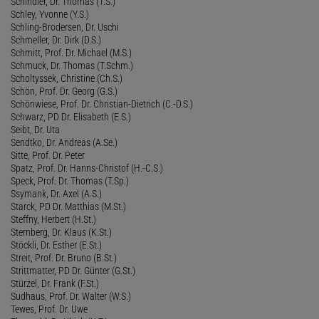
Schindler, Dr. Thomas (T.S.)
Schley, Yvonne (Y.S.)
Schling-Brodersen, Dr. Uschi
Schmeller, Dr. Dirk (D.S.)
Schmitt, Prof. Dr. Michael (M.S.)
Schmuck, Dr. Thomas (T.Schm.)
Scholtyssek, Christine (Ch.S.)
Schön, Prof. Dr. Georg (G.S.)
Schönwiese, Prof. Dr. Christian-Dietrich (C.-D.S.)
Schwarz, PD Dr. Elisabeth (E.S.)
Seibt, Dr. Uta
Sendtko, Dr. Andreas (A.Se.)
Sitte, Prof. Dr. Peter
Spatz, Prof. Dr. Hanns-Christof (H.-C.S.)
Speck, Prof. Dr. Thomas (T.Sp.)
Ssymank, Dr. Axel (A.S.)
Starck, PD Dr. Matthias (M.St.)
Steffny, Herbert (H.St.)
Sternberg, Dr. Klaus (K.St.)
Stöckli, Dr. Esther (E.St.)
Streit, Prof. Dr. Bruno (B.St.)
Strittmatter, PD Dr. Günter (G.St.)
Stürzel, Dr. Frank (F.St.)
Sudhaus, Prof. Dr. Walter (W.S.)
Tewes, Prof. Dr. Uwe