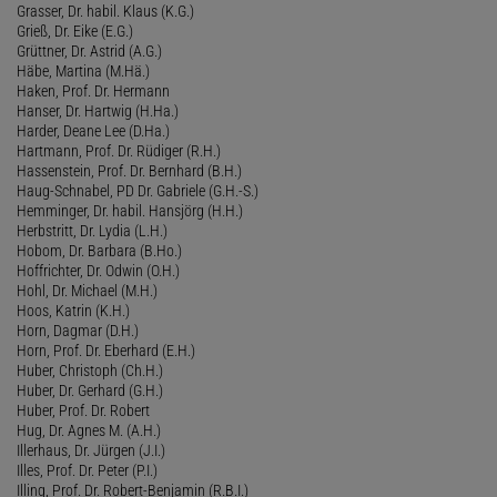
Grasser, Dr. habil. Klaus (K.G.)
Grieß, Dr. Eike (E.G.)
Grüttner, Dr. Astrid (A.G.)
Häbe, Martina (M.Hä.)
Haken, Prof. Dr. Hermann
Hanser, Dr. Hartwig (H.Ha.)
Harder, Deane Lee (D.Ha.)
Hartmann, Prof. Dr. Rüdiger (R.H.)
Hassenstein, Prof. Dr. Bernhard (B.H.)
Haug-Schnabel, PD Dr. Gabriele (G.H.-S.)
Hemminger, Dr. habil. Hansjörg (H.H.)
Herbstritt, Dr. Lydia (L.H.)
Hobom, Dr. Barbara (B.Ho.)
Hoffrichter, Dr. Odwin (O.H.)
Hohl, Dr. Michael (M.H.)
Hoos, Katrin (K.H.)
Horn, Dagmar (D.H.)
Horn, Prof. Dr. Eberhard (E.H.)
Huber, Christoph (Ch.H.)
Huber, Dr. Gerhard (G.H.)
Huber, Prof. Dr. Robert
Hug, Dr. Agnes M. (A.H.)
Illerhaus, Dr. Jürgen (J.I.)
Illes, Prof. Dr. Peter (P.I.)
Illing, Prof. Dr. Robert-Benjamin (R.B.I.)